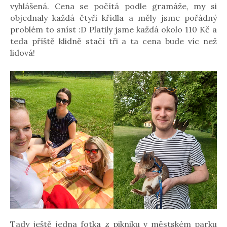
vyhlášená. Cena se počítá podle gramáže, my si
objednaly každá čtyři křídla a měly jsme pořádný
problém to sníst :D Platily jsme každá okolo 110 Kč a
teda příště klidně stačí tři a ta cena bude víc než
lidová!
Tady ještě jedna fotka z pikniku v městském parku