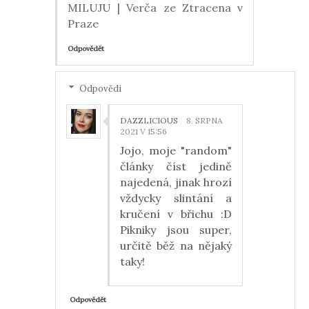
MILUJU | Verča ze Ztracena v
Praze
Odpovědět
Odpovědi
DAZZLICIOUS
8. SRPNA
2021 V 15:56
Jojo, moje "random"
články číst jedině
najedená, jinak hrozí
vždycky slintání a
kručení v břichu :D
Pikniky jsou super,
určitě běž na nějaký
taky!
Odpovědět