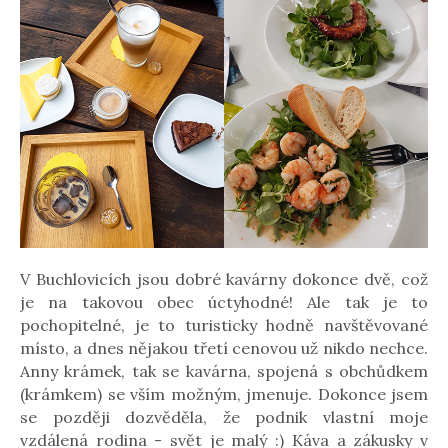
V Buchlovicích jsou dobré kavárny dokonce dvě, což
je na takovou obec úctyhodné! Ale tak je to
pochopitelné, je to turisticky hodně navštěvované
místo, a dnes nějakou třetí cenovou už nikdo nechce.
Anny krámek, tak se kavárna, spojená s obchůdkem
(krámkem) se vším možným, jmenuje. Dokonce jsem
se později dozvěděla, že podnik vlastní moje
vzdálená rodina - svět je malý :) Káva a zákusky v