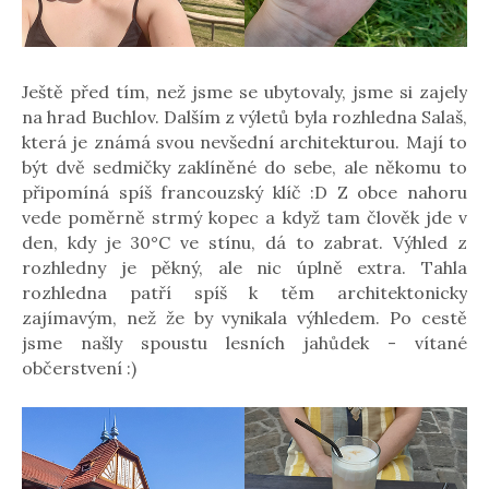
Ještě před tím, než jsme se ubytovaly, jsme si zajely
na hrad Buchlov. Dalším z výletů byla rozhledna Salaš,
která je známá svou nevšední architekturou. Mají to
být dvě sedmičky zaklíněné do sebe, ale někomu to
připomíná spíš francouzský klíč :D Z obce nahoru
vede poměrně strmý kopec a když tam člověk jde v
den, kdy je 30°C ve stínu, dá to zabrat. Výhled z
rozhledny je pěkný, ale nic úplně extra. Tahla
rozhledna patří spíš k těm architektonicky
zajímavým, než že by vynikala výhledem. Po cestě
jsme našly spoustu lesních jahůdek - vítané
občerstvení :)