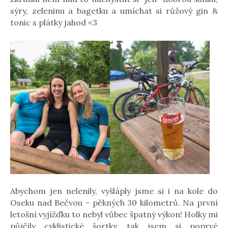
sýry, zeleninu a bagetku a umíchat si růžový gin &
tonic s plátky jahod <3
Abychom jen nelenily, vyšláply jsme si i na kole do
Oseku nad Bečvou - pěkných 30 kilometrů. Na první
letošní vyjížďku to nebyl vůbec špatný výkon! Holky mi
půjčily cyklistické šortky, tak jsem si poprvé