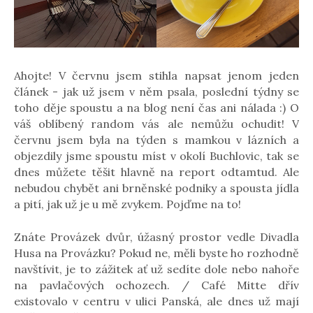
Ahojte! V červnu jsem stihla napsat jenom jeden
článek - jak už jsem v něm psala, poslední týdny se
toho děje spoustu a na blog není čas ani nálada :) O
váš oblíbený random vás ale nemůžu ochudit! V
červnu jsem byla na týden s mamkou v lázních a
objezdily jsme spoustu míst v okolí Buchlovic, tak se
dnes můžete těšit hlavně na report odtamtud. Ale
nebudou chybět ani brněnské podniky a spousta jídla
a pití, jak už je u mě zvykem. Pojďme na to!
Znáte Provázek dvůr, úžasný prostor vedle Divadla
Husa na Provázku? Pokud ne, měli byste ho rozhodně
navštívit, je to zážitek ať už sedíte dole nebo nahoře
na pavlačových ochozech. / Café Mitte dřív
existovalo v centru v ulici Panská, ale dnes už mají