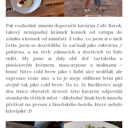
Pak rozhodně musím doporučit kavárnu Cafe Barok,
takový nenápadný krámek kousek od vstupu do
zámku a kousek od náměstí. Z toho, co jsem si o nich
četla, jsem se dozvěděla, že začínali jako cukrárna /
pekárna, a na těch zákuscích a dortících to bylo
vidět. My jsme si daly obě dvě tartaletku s
pistáciovým krémem, mascarpone a malinami -
luxus! Nitro cold brew jako v Jizbě sice nedělali, ale
espresso tonic ano, a to je moje oblíbené letní pití
stejně tak jako cold brew. Na to, že Buchlovice mají
dva tisíce obyvatel, úroveň této kavárny odpovídá
standardu větších měst - díkybohu! Jinak bych musela
přežívat na pressu z lázeňského hotelu, které nebylo
kdovíjaké :D