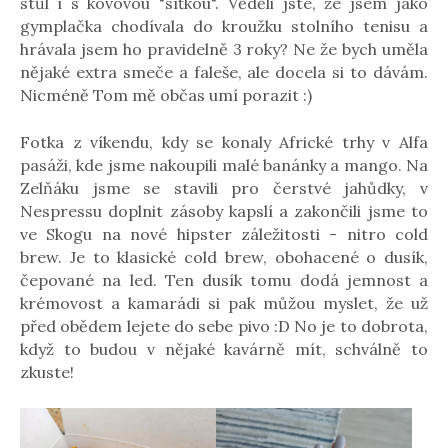
stůl i s kovovou "síťkou". Věděli jste, že jsem jako
gymplačka chodívala do kroužku stolního tenisu a
hrávala jsem ho pravidelně 3 roky? Ne že bych uměla
nějaké extra smeče a faleše, ale docela si to dávám.
Nicméně Tom mě občas umí porazit :)
Fotka z víkendu, kdy se konaly Africké trhy v Alfa
pasáži, kde jsme nakoupili malé banánky a mango. Na
Zelňáku jsme se stavili pro čerstvé jahůdky, v
Nespressu doplnit zásoby kapslí a zakončili jsme to
ve Skogu na nové hipster záležitosti - nitro cold
brew. Je to klasické cold brew, obohacené o dusík,
čepované na led. Ten dusík tomu dodá jemnost a
krémovost a kamarádi si pak můžou myslet, že už
před obědem lejete do sebe pivo :D No je to dobrota,
když to budou v nějaké kavárně mít, schválně to
zkuste!