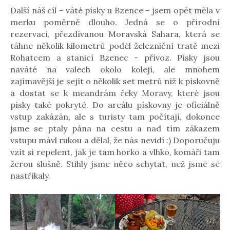
Další náš cíl - váté písky u Bzence - jsem opět měla v
merku poměrně dlouho. Jedná se o přírodní
rezervaci, přezdívanou Moravská Sahara, která se
táhne několik kilometrů podél železniční tratě mezi
Rohatcem a stanicí Bzenec - přívoz. Písky jsou
naváté na valech okolo kolejí, ale mnohem
zajímavější je sejít o několik set metrů níž k pískovně
a dostat se k meandrám řeky Moravy, které jsou
písky také pokryté. Do areálu pískovny je oficiálně
vstup zakázán, ale s turisty tam počítají, dokonce
jsme se ptaly pána na cestu a nad tím zákazem
vstupu mávl rukou a dělal, že nás nevidí :) Doporučuju
vzít si repelent, jak je tam horko a vlhko, komáři tam
žerou slušně. Stihly jsme něco schytat, než jsme se
nastříkaly.