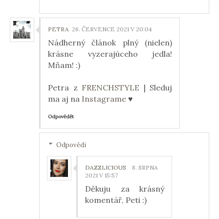
PETRA
26. ČERVENCE 2021 V 20:04
Nádherný článok plný (nielen)
krásne vyzerajúceho jedla!
Mňam! :)
Petra z
FRENCHSTYLE
| Sleduj
ma aj na
Instagrame
♥
Odpovědět
Odpovědi
DAZZLICIOUS
8. SRPNA
2021 V 15:57
Děkuju za krásný
komentář, Peti :)