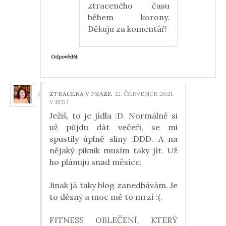
ztraceného času
během korony.
Děkuju za komentář!
Odpovědět
ZTRACENA V PRAZE
12. ČERVENCE 2021
V 18:57
Ježiš, to je jídla :D. Normálně si
už půjdu dát večeři, se mi
spustily úplně sliny :DDD. A na
nějaký piknik musím taky jít. Už
ho plánuju snad měsíce.
Jinak já taky blog zanedbávám. Je
to děsný a moc mě to mrzí :(.
FITNESS OBLEČENÍ, KTERÝ