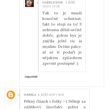
DAZZLICIOUS
1. ZÁŘÍ
2021 V 22:28
Tak to je musíš
konečně ochutnat,
fakt to stojí za to! S
nehtama děláš určitě
dobře, gelem bys je
zničila ještě víc si
myslím. Držím palce,
ať se ti podaří je
nějakým způsobem
zpevnit postupně :)
Odpovědět
JARMILA
4. ZÁŘÍ 2021 V 16:12
Pěkný článek i fotky :-) Děkuji za
zážitkový lázeňský pobyt s