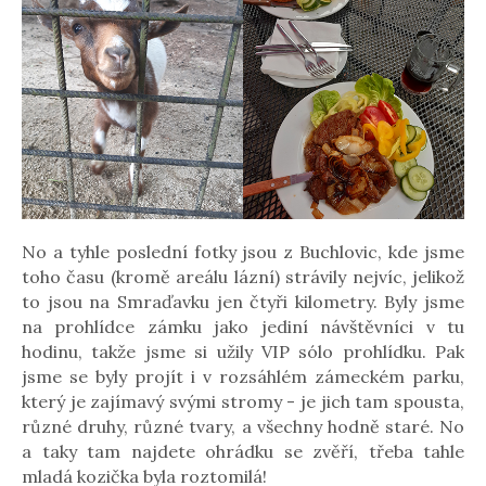
No a tyhle poslední fotky jsou z Buchlovic, kde jsme
toho času (kromě areálu lázní) strávily nejvíc, jelikož
to jsou na Smraďavku jen čtyři kilometry. Byly jsme
na prohlídce zámku jako jediní návštěvníci v tu
hodinu, takže jsme si užily VIP sólo prohlídku. Pak
jsme se byly projít i v rozsáhlém zámeckém parku,
který je zajímavý svými stromy - je jich tam spousta,
různé druhy, různé tvary, a všechny hodně staré. No
a taky tam najdete ohrádku se zvěří, třeba tahle
mladá kozička byla roztomilá!