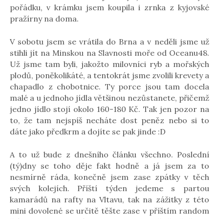
pořádku, v krámku jsem koupila i zrnka z kyjovské
pražírny na doma.
V sobotu jsem se vrátila do Brna a v neděli jsme už
stihli jít na Minskou na Slavnosti moře od Oceanu48.
Už jsme tam byli, jakožto milovníci ryb a mořských
plodů, poněkolikáté, a tentokrát jsme zvolili krevety a
chapadlo z chobotnice. Ty porce jsou tam docela
malé a u jednoho jídla většinou nezůstanete, přičemž
jedno jídlo stojí okolo 160-180 Kč. Tak jen pozor na
to, že tam nejspíš necháte dost peněz nebo si to
dáte jako předkrm a dojíte se pak jinde :D
A to už bude z dnešního článku všechno. Poslední
(tý)dny se toho děje fakt hodně a já jsem za to
nesmírně ráda, konečně jsem zase zpátky v těch
svých kolejích. Příští týden jedeme s partou
kamarádů na rafty na Vltavu, tak na zážitky z této
mini dovolené se určitě těšte zase v příštím random