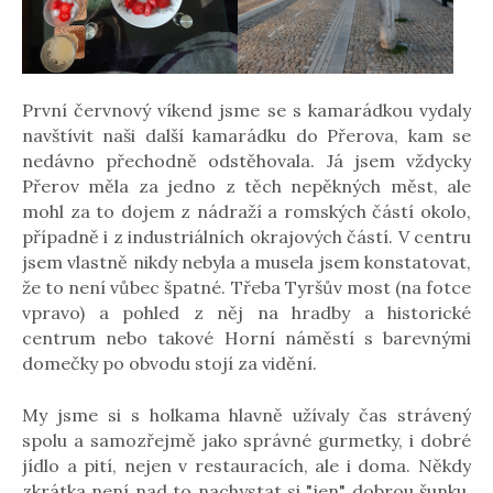
První červnový víkend jsme se s kamarádkou vydaly
navštívit naši další kamarádku do Přerova, kam se
nedávno přechodně odstěhovala. Já jsem vždycky
Přerov měla za jedno z těch nepěkných měst, ale
mohl za to dojem z nádraží a romských částí okolo,
případně i z industriálních okrajových částí. V centru
jsem vlastně nikdy nebyla a musela jsem konstatovat,
že to není vůbec špatné. Třeba Tyršův most (na fotce
vpravo) a pohled z něj na hradby a historické
centrum nebo takové Horní náměstí s barevnými
domečky po obvodu stojí za vidění.
My jsme si s holkama hlavně užívaly čas strávený
spolu a samozřejmě jako správné gurmetky, i dobré
jídlo a pití, nejen v restauracích, ale i doma. Někdy
zkrátka není nad to nachystat si "jen" dobrou šunku,