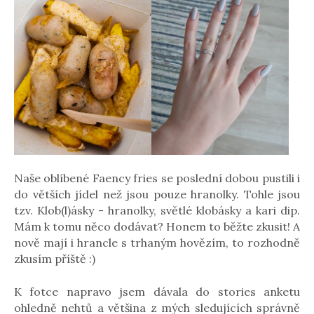
Naše oblíbené Faency fries se poslední dobou pustili i
do větších jídel než jsou pouze hranolky. Tohle jsou
tzv. Klob(l)ásky - hranolky, světlé klobásky a kari dip.
Mám k tomu něco dodávat? Honem to běžte zkusit! A
nově mají i hrancle s trhaným hovězím, to rozhodně
zkusím příště :)
K fotce napravo jsem dávala do stories anketu
ohledně nehtů a většina z mých sledujících správně