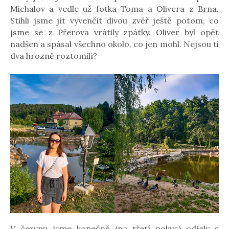
Michalov a vedle už fotka Toma a Olivera z Brna.
Stihli jsme jít vyvenčit divou zvěř ještě potom, co
jsme se z Přerova vrátily zpátky. Oliver byl opět
nadšen a spásal všechno okolo, co jen mohl. Nejsou ti
dva hrozně roztomilí?
V červnu jsme konečně (na třetí pokus) odjely s