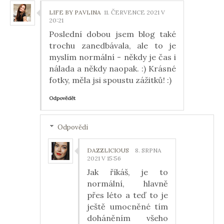
LIFE BY PAVLINA
11. ČERVENCE 2021 V
20:21
Poslední dobou jsem blog také
trochu zanedbávala, ale to je
myslím normální - někdy je čas i
nálada a někdy naopak. :) Krásné
fotky, měla jsi spoustu zážitků! :)
Odpovědět
Odpovědi
DAZZLICIOUS
8. SRPNA
2021 V 15:56
Jak říkáš, je to
normální, hlavně
přes léto a teď to je
ještě umocněné tím
doháněním všeho