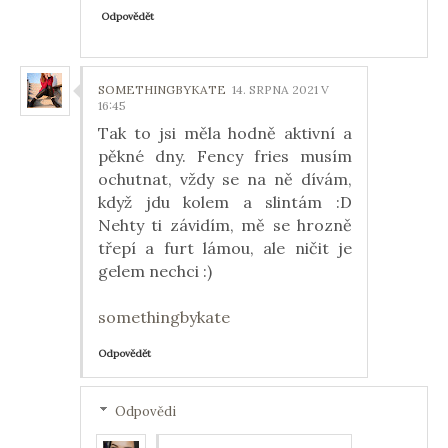
Odpovědět
SOMETHINGBYKATE
14. SRPNA 2021 V
16:45
Tak to jsi měla hodně aktivní a
pěkné dny. Fency fries musím
ochutnat, vždy se na ně dívám,
když jdu kolem a slintám :D
Nehty ti závidím, mě se hrozně
třepí a furt lámou, ale ničit je
gelem nechci :)
somethingbykate
Odpovědět
Odpovědi