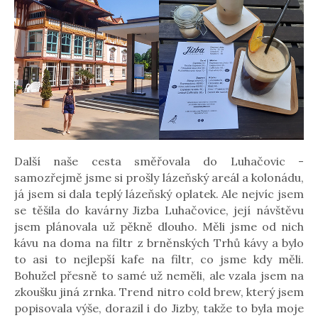
Další naše cesta směřovala do Luhačovic -
samozřejmě jsme si prošly lázeňský areál a kolonádu,
já jsem si dala teplý lázeňský oplatek. Ale nejvíc jsem
se těšila do kavárny Jizba Luhačovice, její návštěvu
jsem plánovala už pěkně dlouho. Měli jsme od nich
kávu na doma na filtr z brněnských Trhů kávy a bylo
to asi to nejlepší kafe na filtr, co jsme kdy měli.
Bohužel přesně to samé už neměli, ale vzala jsem na
zkoušku jiná zrnka. Trend nitro cold brew, který jsem
popisovala výše, dorazil i do Jizby, takže to byla moje