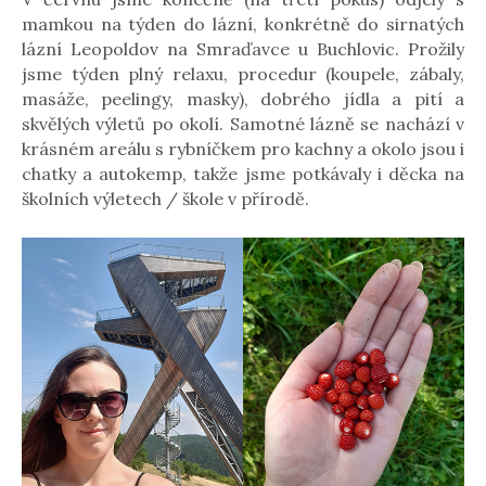
mamkou na týden do lázní, konkrétně do sirnatých
lázní Leopoldov na Smraďavce u Buchlovic. Prožily
jsme týden plný relaxu, procedur (koupele, zábaly,
masáže, peelingy, masky), dobrého jídla a pití a
skvělých výletů po okolí. Samotné lázně se nachází v
krásném areálu s rybníčkem pro kachny a okolo jsou i
chatky a autokemp, takže jsme potkávaly i děcka na
školních výletech / škole v přírodě.