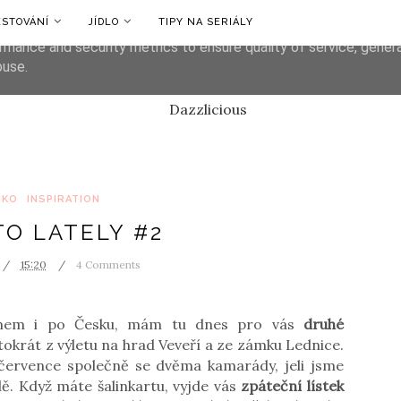
ESTOVÁNÍ
JÍDLO
TIPY NA SERIÁLY
liver its services and to analyze traffic. Your IP address and us
rmance and security metrics to ensure quality of service, gene
buse.
SKO
INSPIRATION
TO LATELY #2
15:20
4 Comments
Tomem i po Česku, mám tu dnes pro vás
druhé
ntokrát z výletu na hrad Veveří a ze zámku Lednice.
 července společně se dvěma kamarády, jeli jsme
. Když máte šalinkartu, vyjde vás
zpáteční lístek