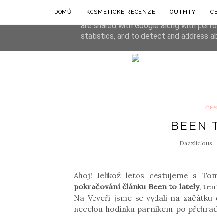
DOMŮ
KOSMETICKÉ RECENZE
OUTFITY
C
This site uses cookies from Google to de
are shared with Google along with perfo
statistics, and to detect and address a
ČE
BEEN 
Dazzlicious
Ahoj! Jelikož letos cestujeme s 
pokračování článku Been to lately
, te
Na Veveří jsme se vydali na začátku
necelou hodinku parníkem po přehradě