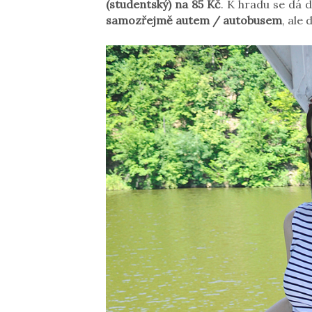
(studentský) na 85 Kč
. K hradu se dá d
samozřejmě autem / autobusem
, ale