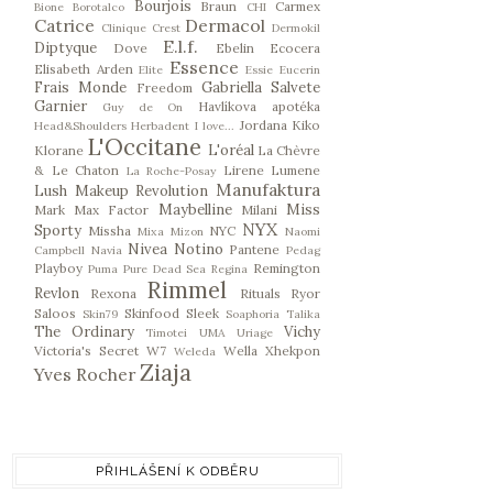
Bourjois
Braun
Carmex
Bione
Borotalco
CHI
Catrice
Dermacol
Clinique
Crest
Dermokil
E.l.f.
Diptyque
Dove
Ebelin
Ecocera
Essence
Elisabeth Arden
Elite
Essie
Eucerin
Frais Monde
Gabriella Salvete
Freedom
Garnier
Havlíkova apotéka
Guy de On
Jordana
Kiko
Head&Shoulders
Herbadent
I love...
L'Occitane
L'oréal
Klorane
La Chèvre
& Le Chaton
Lirene
Lumene
La Roche-Posay
Manufaktura
Lush
Makeup Revolution
Maybelline
Miss
Mark
Max Factor
Milani
NYX
Sporty
Missha
NYC
Mixa
Mizon
Naomi
Nivea
Notino
Pantene
Campbell
Navia
Pedag
Playboy
Remington
Puma
Pure Dead Sea
Regina
Rimmel
Revlon
Rexona
Rituals
Ryor
Saloos
Skinfood
Sleek
Skin79
Soaphoria
Talika
The Ordinary
Vichy
Timotei
UMA
Uriage
Victoria's Secret
W7
Wella
Xhekpon
Weleda
Ziaja
Yves Rocher
PŘIHLÁŠENÍ K ODBĚRU