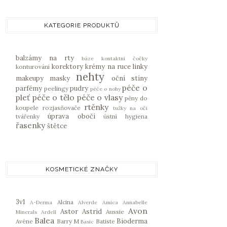
KATEGORIE PRODUKTŮ
balzámy na rty
báze
kontaktní čočky
korektory
krémy na ruce
linky
konturování
nehty
makeupy
masky
oční stíny
péče o
parfémy
pudry
peelingy
péče o nohy
pleť
péče o tělo
péče o vlasy
pěny do
rtěnky
koupele
rozjasňovače
tužky na oči
úprava obočí
tvářenky
ústní hygiena
řasenky
štětce
KOSMETICKÉ ZNAČKY
3v1
Alcina
A-Derma
Alverde
Amica
Annabelle
Avon
Astor
Astrid
Aussie
Minerals
Ardell
Balea
Bioderma
Avène
Barry M
Batiste
Basic