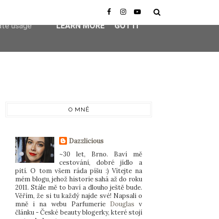
er-agent
rate usage
LEARN MORE
GOT IT
O MNĚ
Dazzlicious
~30 let, Brno. Baví mě
cestování, dobré jídlo a
pití. O tom všem ráda píšu :) Vítejte na
mém blogu, jehož historie sahá až do roku
2011. Stále mě to baví a dlouho ještě bude.
Věřím, že si tu každý najde své! Napsali o
mně i na webu Parfumerie
Douglas
v
článku - České beauty blogerky, které stojí