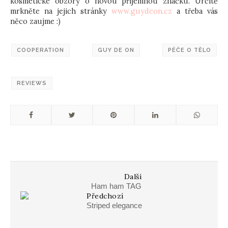
kosmetické obzory o novou příjemnou značku. Určitě
mrkněte na jejich stránky
www.guydeon.cz
a třeba vás
něco zaujme :)
COOPERATION
GUY DE ON
PÉČE O TĚLO
REVIEWS
Další
Ham ham TAG
Předchozí
Striped elegance