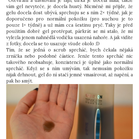
Otevírání a dávkování je fajn, dírka je docela malá, takže
vám gel nevyteče, je docela hustý. Nicméně mi přijde, že
gelu docela dost ubývá, sprchuju se s ním 2× týdně, jak je
doporučeno pro normální pokožku (pro suchou je to
pouze 1× týdně) a už mám cca šestinu pryč. Taky je před
použitím dobré gel protřepat, párkrát se mi stalo, že mi
vylezla jenom nahnědlá vodička usazená nahoře. A jak vidíte
z fotky, docela se to usazuje všude okolo :D
Tím, že se jedná o scrub sprcháč, bych čekala nějaká
zrníčka nebo podobné částice. Jenže tento sprcháč nic
takového neobsahuje, konzistencí je úplně jako normální
sprcháč. Když se s ním umývám, tak nemusím pokožku
nijak drhnout, gel do ní stačí jemně vmasírovat, až napění, a
pak ho smýt.