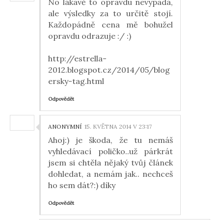
No lákavě to opravdu nevypadá,
ale výsledky za to určitě stojí.
Každopádně cena mě bohužel
opravdu odrazuje :/ :)
http://estrella-
2012.blogspot.cz/2014/05/blog
ersky-tag.html
Odpovědět
ANONYMNÍ
15. KVĚTNA 2014 V 23:17
Ahoj:) je škoda, že tu nemáš
vyhledávací poličko..už párkrát
jsem si chtěla nějaký tvůj článek
dohledat, a nemám jak.. nechceš
ho sem dát?:) díky
Odpovědět