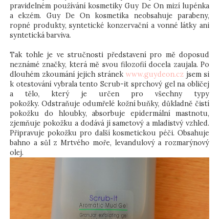
pravidelném používání kosmetiky Guy De On mizí lupénka
a ekzém. Guy De On kosmetika neobsahuje parabeny,
ropné produkty, syntetické konzervační a vonné látky ani
syntetická barviva.
Tak tohle je ve stručnosti představení pro mě doposud
neznámé značky, která mě svou filozofií docela zaujala. Po
dlouhém zkoumání jejich stránek
www.guydeon.cz
jsem si
k otestování vybrala tento Scrub-it sprchový gel na obličej
a tělo, který je určen pro všechny typy
pokožky. Odstraňuje odumřelé kožní buňky, důkladně čistí
pokožku do hloubky, absorbuje epidermální mastnotu,
zjemňuje pokožku a dodává jí sametový a mladistvý vzhled.
Připravuje pokožku pro další kosmetickou péči. Obsahuje
bahno a sůl z Mrtvého moře, levandulový a rozmarýnový
olej.