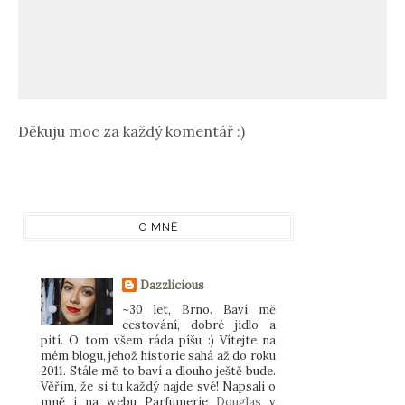
Děkuju moc za každý komentář :)
O MNĚ
Dazzlicious
~30 let, Brno. Baví mě
cestování, dobré jídlo a
pití. O tom všem ráda píšu :) Vítejte na
mém blogu, jehož historie sahá až do roku
2011. Stále mě to baví a dlouho ještě bude.
Věřím, že si tu každý najde své! Napsali o
mně i na webu Parfumerie
Douglas
v