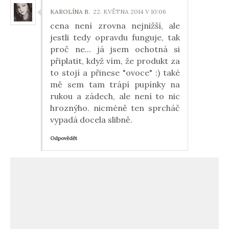
KAROLÍNA B.
22. KVĚTNA 2014 V 10:06
cena není zrovna nejnižší, ale
jestli tedy opravdu funguje, tak
proč ne... já jsem ochotná si
připlatit, když vím, že produkt za
to stojí a přinese "ovoce" :) také
mě sem tam trápí pupínky na
rukou a zádech, ale není to nic
hroznýho. nicméně ten sprcháč
vypadá docela slibně.
Odpovědět