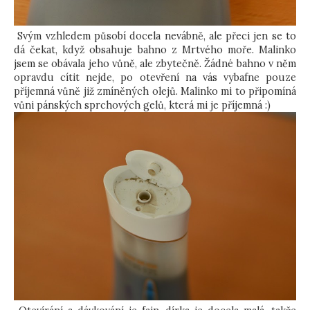
Svým vzhledem působí docela nevábně, ale přeci jen se to
dá čekat, když obsahuje bahno z Mrtvého moře. Malinko
jsem se obávala jeho vůně, ale zbytečně. Žádné bahno v něm
opravdu cítit nejde, po otevření na vás vybafne pouze
příjemná vůně již zmíněných olejů. Malinko mi to připomíná
vůni pánských sprchových gelů, která mi je příjemná :)