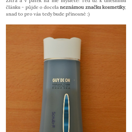
Zítra a v pátek na mě myslete! Ted už k dnešnímu
článku - půjde o docela
neznámou značku kosmetiky
,
snad to pro vás tedy bude přínosné :)