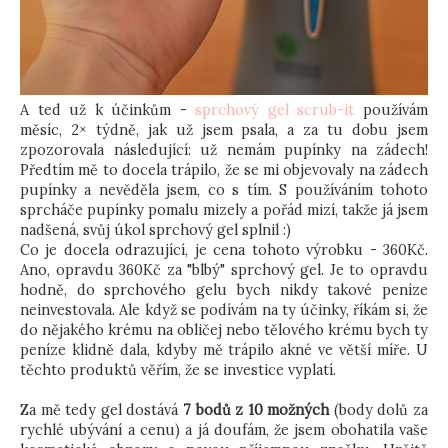
A ted už k účinkům -
sprchový gel scrub-it
používám
měsíc, 2× týdně, jak už jsem psala, a za tu dobu jsem
zpozorovala následující: už nemám pupínky na zádech!
Předtím mě to docela trápilo, že se mi objevovaly na zádech
pupínky a nevěděla jsem, co s tím. S používáním tohoto
sprcháče pupínky pomalu mizely a pořád mizí, takže já jsem
nadšená, svůj úkol sprchový gel splnil :)
Co je docela odrazující, je cena tohoto výrobku - 360Kč.
Ano, opravdu 360Kč za "blbý" sprchový gel. Je to opravdu
hodně, do sprchového gelu bych nikdy takové peníze
neinvestovala. Ale když se podívám na ty účinky, říkám si, že
do nějakého krému na obličej nebo tělového krému bych ty
peníze klidně dala, kdyby mě trápilo akné ve větší míře. U
těchto produktů věřím, že se investice vyplatí.
Za mě tedy gel dostává
7 bodů z 10 možných
(body dolů za
rychlé ubývání a cenu) a já doufám, že jsem obohatila vaše