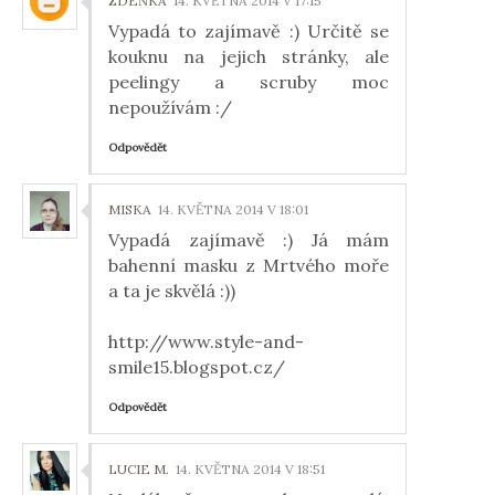
ZDEŇKA
14. KVĚTNA 2014 V 17:15
Vypadá to zajímavě :) Určitě se
kouknu na jejich stránky, ale
peelingy a scruby moc
nepoužívám :/
Odpovědět
MISKA
14. KVĚTNA 2014 V 18:01
Vypadá zajímavě :) Já mám
bahenní masku z Mrtvého moře
a ta je skvělá :))
http://www.style-and-
smile15.blogspot.cz/
Odpovědět
LUCIE M.
14. KVĚTNA 2014 V 18:51