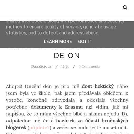
This site uses cookies from Google to deliver its services
and to analyze traffic. Your IP address and user-agent are
shared with Google along with performance and security
metrics to ensure quality of service, generate usage
statistics, and to detect and address abuse.
COOPERATION
GUY DE ON
LEARN MORE
GOT IT
SCRUB-IT SHOWER GEL GUY
DE ON
Dazzlicious
13:14
6 Comments
Ahojte! Dnešní den je pro mě
dost hektický
, ráno
jsem byla ve škole, pak jsem předávala oblečení z
votoče, konečně odevzdala a odeslala všechny
potřebné
dokumenty k Erasmu
(už vidím, jak mi
napíšou, že to mám všechno blbě a nikam nejedu :D),
odpoledne mě čeká
bazárek za účasti brněnských
blogerek
(
přijdete?
) a večer se budu ještě muset učit.