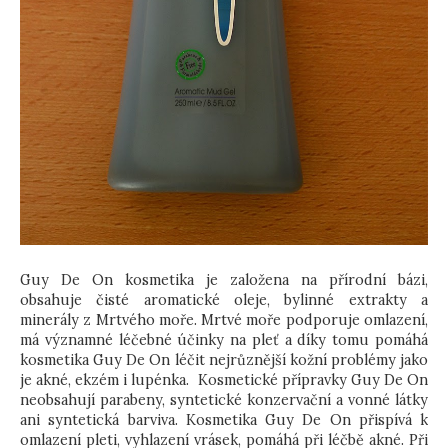
Guy De On kosmetika je založena na přírodní bázi,
obsahuje čisté aromatické oleje, bylinné extrakty a
minerály z Mrtvého moře. Mrtvé moře podporuje omlazení,
má významné léčebné účinky na pleť a díky tomu pomáhá
kosmetika Guy De On léčit nejrůznější kožní problémy jako
je akné, ekzém i lupénka. Kosmetické přípravky Guy De On
neobsahují parabeny, syntetické konzervační a vonné látky
ani syntetická barviva. Kosmetika Guy De On přispívá k
omlazení pleti, vyhlazení vrásek, pomáhá při léčbě akné. Při