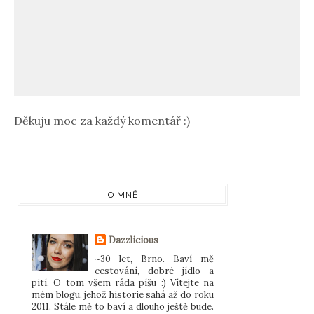
Děkuju moc za každý komentář :)
O MNĚ
Dazzlicious
~30 let, Brno. Baví mě
cestování, dobré jídlo a
pití. O tom všem ráda píšu :) Vítejte na
mém blogu, jehož historie sahá až do roku
2011. Stále mě to baví a dlouho ještě bude.