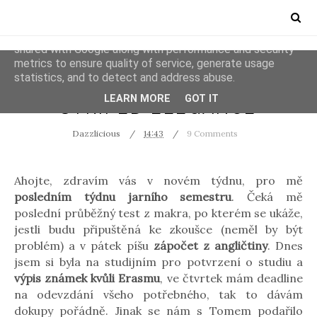
This site uses cookies from Google to deliver its services
and to analyze traffic. Your IP address and user-agent are
shared with Google along with performance and security
metrics to ensure quality of service, generate usage
statistics, and to detect and address abuse.
BOYFRIEND
BRNO
LEARN MORE
GOT IT
STRIPED ELEGANCE
Dazzlicious
14:43
9 Comments
Ahojte, zdravím vás v novém týdnu, pro mě
posledním týdnu jarního semestru
. Čeká mě
poslední průběžný test z makra, po kterém se ukáže,
jestli budu připuštěná ke zkoušce (neměl by být
problém) a v pátek píšu
zápočet z angličtiny
. Dnes
jsem si byla na studijním pro potvrzení o studiu a
výpis známek kvůli Erasmu
, ve čtvrtek mám deadline
na odevzdání všeho potřebného, tak to dávám
dokupy pořádně. Jinak se nám s Tomem podařilo