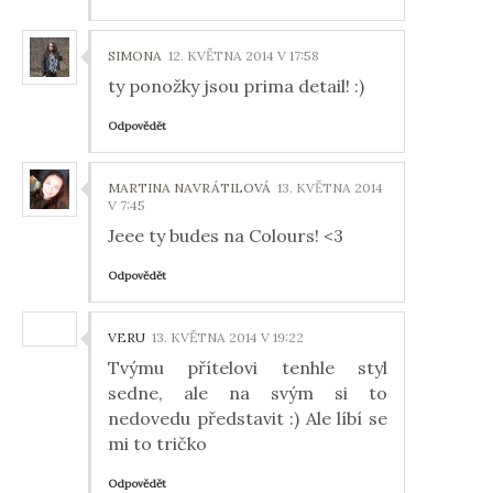
SIMONA
12. KVĚTNA 2014 V 17:58
ty ponožky jsou prima detail! :)
Odpovědět
MARTINA NAVRÁTILOVÁ
13. KVĚTNA 2014
V 7:45
Jeee ty budes na Colours! <3
Odpovědět
VERU
13. KVĚTNA 2014 V 19:22
Tvýmu přítelovi tenhle styl
sedne, ale na svým si to
nedovedu představit :) Ale líbí se
mi to tričko
Odpovědět