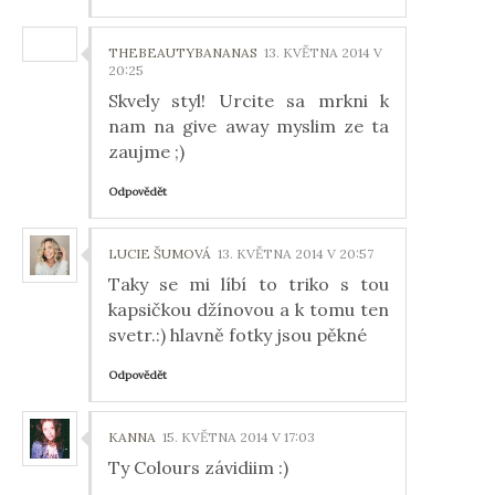
THEBEAUTYBANANAS
13. KVĚTNA 2014 V
20:25
Skvely styl! Urcite sa mrkni k
nam na give away myslim ze ta
zaujme ;)
Odpovědět
LUCIE ŠUMOVÁ
13. KVĚTNA 2014 V 20:57
Taky se mi líbí to triko s tou
kapsičkou džínovou a k tomu ten
svetr.:) hlavně fotky jsou pěkné
Odpovědět
KANNA
15. KVĚTNA 2014 V 17:03
Ty Colours závidiim :)