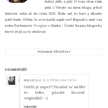
dobré jídlo a pití. O tom všem ráda
píšu :) Vítejte na mém blogu, jehož
historie sahá až do roku 2011. Stále mě to baví a dlouho
ještě bude. Věřím, že si tu každý najde své! Napsali o mně i na
webu Parfumerie
Douglas
v článku - České beauty blogerky,
které stojí za to sledovat.
PODOBNÉ PŘÍSPĚVKY
9 KOMENTÁŘŮ
MIRABELLE
12. KVĚTNA 2014 V 15:20
Outfit je super!! Strašně se mi líbí
to triko, působí hrozně
originálně :-)
Odpovědět