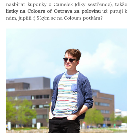
nasbírat kuponky z Camelek (díky sestřence), takže
lístky na Colours of Ostrava za polovinu
už putují k
nám, jupíííí :) S kým se na Colours potkám?