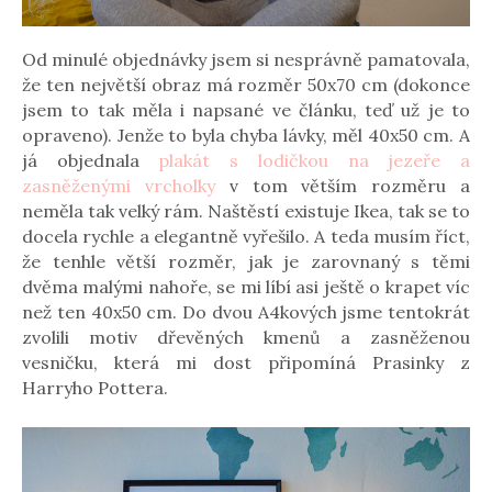
Od minulé objednávky jsem si nesprávně pamatovala,
že ten největší obraz má rozměr 50x70 cm (dokonce
jsem to tak měla i napsané ve článku, teď už je to
opraveno). Jenže to byla chyba lávky, měl 40x50 cm. A
já objednala
plakát s lodičkou na jezeře a
zasněženými vrcholky
v tom větším rozměru a
neměla tak velký rám. Naštěstí existuje Ikea, tak se to
docela rychle a elegantně vyřešilo. A teda musím říct,
že tenhle větší rozměr, jak je zarovnaný s těmi
dvěma malými nahoře, se mi líbí asi ještě o krapet víc
než ten 40x50 cm. Do dvou A4kových jsme tentokrát
zvolili motiv dřevěných kmenů a zasněženou
vesničku, která mi dost připomíná Prasinky z
Harryho Pottera.