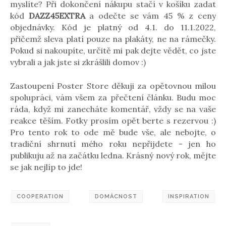
myslíte? Při dokončení nákupu stačí v košíku zadat
kód
DAZZ45EXTRA
a odečte se vám 45 % z ceny
objednávky. Kód je platný od 4.1. do 11.1.2022,
přičemž sleva platí pouze na plakáty, ne na rámečky.
Pokud si nakoupíte, určitě mi pak dejte vědět, co jste
vybrali a jak jste si zkrášlili domov :)
Zastoupení Poster Store děkuji za opětovnou milou
spolupráci, vám všem za přečtení článku. Budu moc
ráda, když mi zanecháte komentář, vždy se na vaše
reakce těším. Fotky prosím opět berte s rezervou :)
Pro tento rok to ode mě bude vše, ale nebojte, o
tradiční shrnutí mého roku nepřijdete - jen ho
publikuju až na začátku ledna. Krásný nový rok, mějte
se jak nejlíp to jde!
COOPERATION
DOMÁCNOST
INSPIRATION