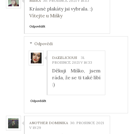
MISKA
30. PROSINCE 2021 V 18:53
Krásné plakáty jsi vybrala. :)
Vítejte u Mišky
Odpovědět
Odpovědi
DAZZLICIOUS
31.
PROSINCE 2021 V 16:33
Děkuji Miško, jsem
ráda, že se ti také líbí
:)
Odpovědět
ANOTHER DOMINIKA
30. PROSINCE 2021
V 19:29