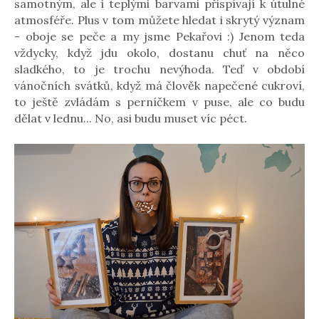
samotným, ale i teplými barvami přispívají k útulné
atmosféře. Plus v tom můžete hledat i skrytý význam
- oboje se peče a my jsme Pekařovi :) Jenom teda
vždycky, když jdu okolo, dostanu chuť na něco
sladkého, to je trochu nevýhoda. Teď v období
vánočních svátků, když má člověk napečené cukroví,
to ještě zvládám s perníčkem v puse, ale co budu
dělat v lednu... No, asi budu muset víc péct.