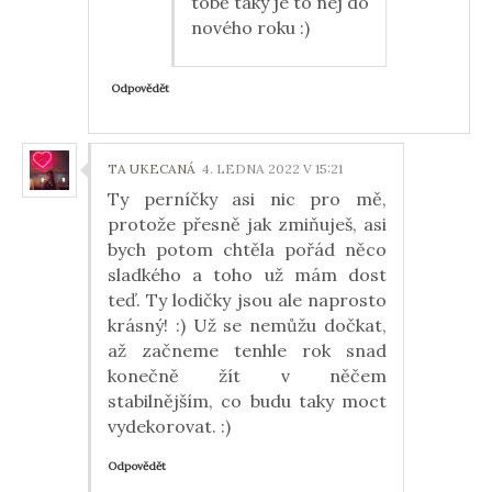
tobě taky je to nej do
nového roku :)
Odpovědět
TA UKECANÁ
4. LEDNA 2022 V 15:21
Ty perníčky asi nic pro mě,
protože přesně jak zmiňuješ, asi
bych potom chtěla pořád něco
sladkého a toho už mám dost
teď. Ty lodičky jsou ale naprosto
krásný! :) Už se nemůžu dočkat,
až začneme tenhle rok snad
konečně žít v něčem
stabilnějším, co budu taky moct
vydekorovat. :)
Odpovědět