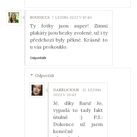
BOUDICCA
7. LEDNA 2022 V 10:40
Ty fotky jsou super! Zimní
plakáty jsou hezky zvolené, už i ty
předchozí byly pěkné. Krásně to
u vás prokouklo.
Odpovědět
Odpovědi
DAZZLICIOUS
12. LEDNA
2022 V 20:43
Jé, díky Baru! Jo,
vypadá to tady fakt
útulně :) P.S.:
Dokonce už jsem
konečně