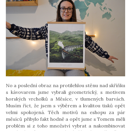
No a poslední obraz na protilehlou stěnu nad skříňku
s kávovarem jsme vybrali geometrický, s motivem
horských vrcholků a Měsíce, v tlumených barvách.
Musím říct, že jsem s výběrem a kvalitou tisků opět
velmi spokojená. Těch motivů na eshopu za pár
měsíců přibylo fakt hodně a opět jsme s Tomem měli
problém si z toho množství vybrat a nakombinovat