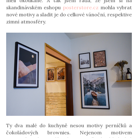
měli okoukané. A tak jsem ráda, že jsem si na
skandinávském eshopu
posterstore.cz
mohla vybrat
nové motivy a sladit je do celkové vánoční, respektive
zimní atmosféry.
Ty dva malé do kuchyně nesou motivy perníčků a
čokoládových brownies. Nejenom motivem