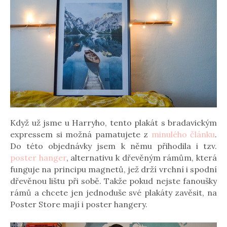
Když už jsme u Harryho, tento plakát s bradavickým
expressem si možná pamatujete z
minulého článku
.
Do této objednávky jsem k němu přihodila i tzv.
poster hanger
, alternativu k dřevěným rámům, která
funguje na principu magnetů, jež drží vrchní i spodní
dřevěnou lištu při sobě. Takže pokud nejste fanoušky
rámů a chcete jen jednoduše své plakáty zavěsit, na
Poster Store mají i poster hangery.