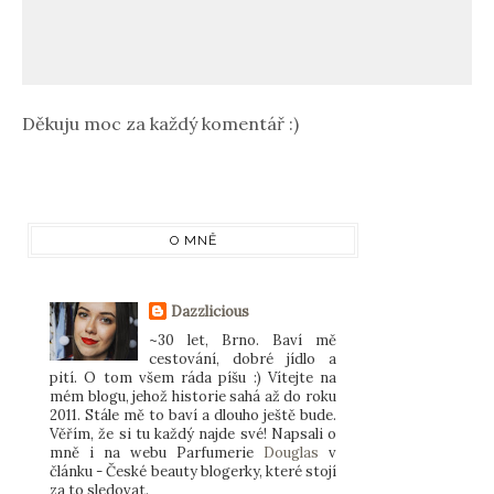
Děkuju moc za každý komentář :)
O MNĚ
Dazzlicious
~30 let, Brno. Baví mě
cestování, dobré jídlo a
pití. O tom všem ráda píšu :) Vítejte na
mém blogu, jehož historie sahá až do roku
2011. Stále mě to baví a dlouho ještě bude.
Věřím, že si tu každý najde své! Napsali o
mně i na webu Parfumerie
Douglas
v
článku - České beauty blogerky, které stojí
za to sledovat.