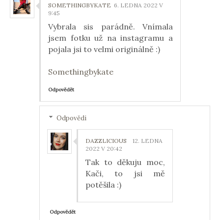
SOMETHINGBYKATE
6. LEDNA 2022 V
9:45
Vybrala sis parádně. Vnímala
jsem fotku už na instagramu a
pojala jsi to velmi originálně :)
Somethingbykate
Odpovědět
Odpovědi
DAZZLICIOUS
12. LEDNA
2022 V 20:42
Tak to děkuju moc,
Kači, to jsi mě
potěšila :)
Odpovědět