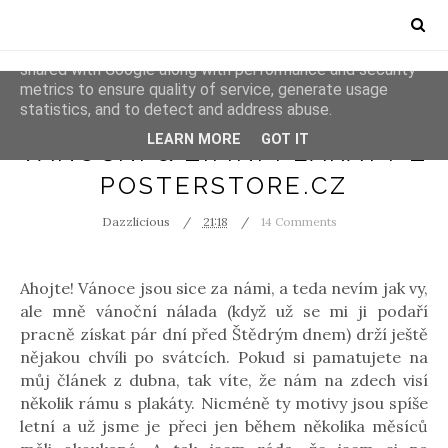
This site uses cookies from Google to deliver its services
and to analyze traffic. Your IP address and user-agent are
shared with Google along with performance and security
metrics to ensure quality of service, generate usage
statistics, and to detect and address abuse.
COOPERATION
DOMÁCNOST
LEARN MORE
GOT IT
VÁNOČNÍ & ZIMNÍ PLAKÁTY Z
POSTERSTORE.CZ
Dazzlicious
21:18
14 Comments
Ahojte! Vánoce jsou sice za námi, a teda nevím jak vy,
ale mně vánoční nálada (když už se mi ji podaří
pracně získat pár dní před Štědrým dnem) drží ještě
nějakou chvíli po svátcích. Pokud si pamatujete na
můj článek z dubna, tak víte, že nám na zdech visí
několik rámu s plakáty. Nicméně ty motivy jsou spíše
letní a už jsme je přeci jen během několika měsíců