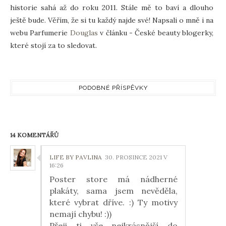
historie sahá až do roku 2011. Stále mě to baví a dlouho
ještě bude. Věřím, že si tu každý najde své! Napsali o mně i na
webu Parfumerie
Douglas
v článku - České beauty blogerky,
které stojí za to sledovat.
PODOBNÉ PŘÍSPĚVKY
14 KOMENTÁŘŮ
LIFE BY PAVLINA
30. PROSINCE 2021 V
16:26
Poster store má nádherné
plakáty, sama jsem nevěděla,
které vybrat dříve. :) Ty motivy
nemají chybu! :))
Přeji ti vše nejkrásnější do