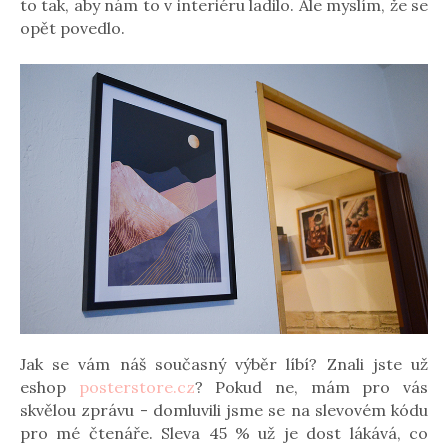
to tak, aby nám to v interiéru ladilo. Ale myslím, že se
opět povedlo.
Jak se vám náš současný výběr líbí? Znali jste už
eshop
posterstore.cz
? Pokud ne, mám pro vás
skvělou zprávu - domluvili jsme se na slevovém kódu
pro mé čtenáře. Sleva 45 % už je dost lákává, co