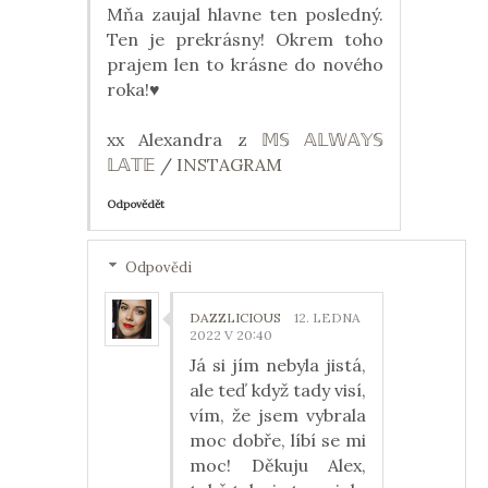
Mňa zaujal hlavne ten posledný.
Ten je prekrásny! Okrem toho
prajem len to krásne do nového
roka!♥
xx Alexandra z
𝕄𝕊 𝔸𝕃𝕎𝔸𝕐𝕊
𝕃𝔸𝕋𝔼
/
INSTAGRAM
Odpovědět
Odpovědi
DAZZLICIOUS
12. LEDNA
2022 V 20:40
Já si jím nebyla jistá,
ale teď když tady visí,
vím, že jsem vybrala
moc dobře, líbí se mi
moc! Děkuju Alex,