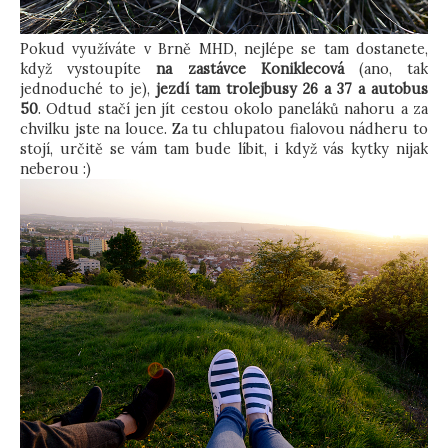
Pokud využíváte v Brně MHD, nejlépe se tam dostanete,
když vystoupíte
na zastávce Koniklecová
(ano, tak
jednoduché to je),
jezdí tam trolejbusy 26 a 37 a autobus
50
. Odtud stačí jen jít cestou okolo paneláků nahoru a za
chvilku jste na louce. Za tu chlupatou fialovou nádheru to
stojí, určitě se vám tam bude líbit, i když vás kytky nijak
neberou :)