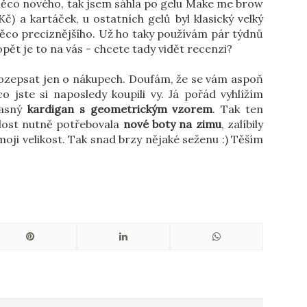
něco nového, tak jsem sáhla po gelu Make me brow
č) a kartáček, u ostatních gelů byl klasický velký
 něco preciznějšího. Už ho taky používám pár týdnů
pět je to na vás - chcete tady vidět recenzi?
 rozepsat jen o nákupech. Doufám, že se vám aspoň
co jste si naposledy koupili vy. Já pořád vyhlížím
asný
kardigan s geometrickým vzorem
. Tak ten
 dost nutně potřebovala
nové boty na zimu
, zalíbily
oji velikost. Tak snad brzy nějaké seženu :) Těším