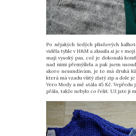
Po nějakých šedých plísňových kalhot
viděla tyhle v H&M a zkusila si je v mojí
mají vysoký pas, což je dokonalá komb
nad nimi přemýšlela a pak jsem usoudi
skoro nesundávám, je to má druhá kůž
která má vzadu všitý zlatý zip a dole j
Vero Mody a mě stála 45 Kč. Vepředu j
přála, takže nebylo co řešit. Už jste ji 