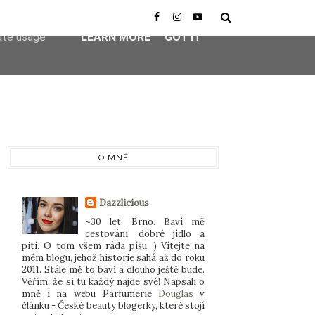
er-agent
rate usage
LEARN MORE
GOT IT
O MNĚ
Dazzlicious
~30 let, Brno. Baví mě
cestování, dobré jídlo a
pití. O tom všem ráda píšu :) Vítejte na
mém blogu, jehož historie sahá až do roku
2011. Stále mě to baví a dlouho ještě bude.
Věřím, že si tu každý najde své! Napsali o
mně i na webu Parfumerie
Douglas
v
článku - České beauty blogerky, které stojí