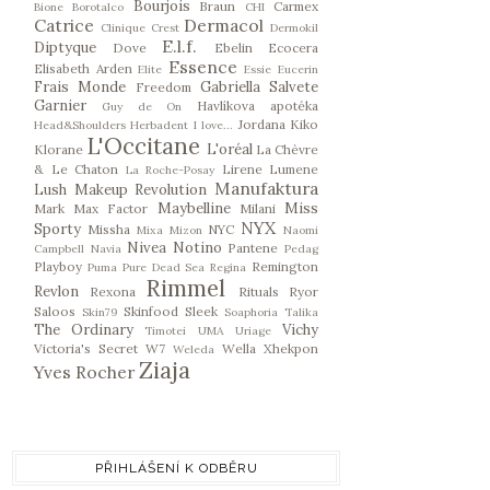
Bourjois
Braun
Carmex
Bione
Borotalco
CHI
Catrice
Dermacol
Clinique
Crest
Dermokil
E.l.f.
Diptyque
Dove
Ebelin
Ecocera
Essence
Elisabeth Arden
Elite
Essie
Eucerin
Frais Monde
Gabriella Salvete
Freedom
Garnier
Havlíkova apotéka
Guy de On
Jordana
Kiko
Head&Shoulders
Herbadent
I love...
L'Occitane
L'oréal
Klorane
La Chèvre
& Le Chaton
Lirene
Lumene
La Roche-Posay
Manufaktura
Lush
Makeup Revolution
Maybelline
Miss
Mark
Max Factor
Milani
NYX
Sporty
Missha
NYC
Mixa
Mizon
Naomi
Nivea
Notino
Pantene
Campbell
Navia
Pedag
Playboy
Remington
Puma
Pure Dead Sea
Regina
Rimmel
Revlon
Rexona
Rituals
Ryor
Saloos
Skinfood
Sleek
Skin79
Soaphoria
Talika
The Ordinary
Vichy
Timotei
UMA
Uriage
Victoria's Secret
W7
Wella
Xhekpon
Weleda
Ziaja
Yves Rocher
PŘIHLÁŠENÍ K ODBĚRU