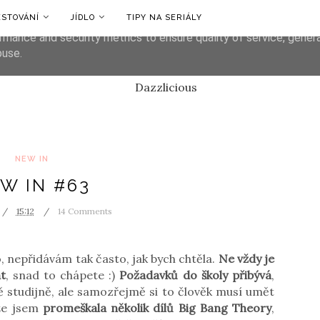
ESTOVÁNÍ
JÍDLO
TIPY NA SERIÁLY
liver its services and to analyze traffic. Your IP address and us
rmance and security metrics to ensure quality of service, gene
buse.
NEW IN
W IN #63
15:12
14 Comments
, nepřidávám tak často, jak bych chtěla.
Ne vždy je
t
, snad to chápete :)
Požadavků do školy přibývá
,
ě studijně, ale samozřejmě si to člověk musí umět
 že jsem
promeškala několik dílů Big Bang Theory
,