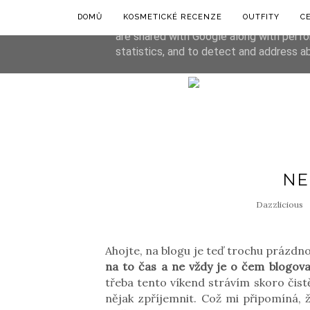
DOMŮ
KOSMETICKÉ RECENZE
OUTFITY
C
This site uses cookies from Google to de
are shared with Google along with perfo
statistics, and to detect and address a
NE
Dazzlicious
Ahojte, na blogu je teď trochu prázdno
na to čas a ne vždy je o čem blogova
třeba tento víkend strávím skoro čist
nějak zpříjemnit. Což mi připomíná,