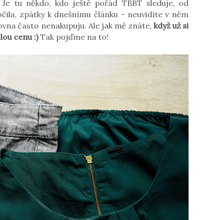
! Je tu někdo, kdo ještě pořád TBBT sleduje, od
ila, zpátky k dnešnímu článku - neuvidíte v něm
ovna často nenakupuju. Ale jak mě znáte,
když už si
lou cenu :)
Tak pojďme na to!