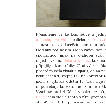
Přesuneme se ke kosmetice a jedno
unboxingové video
balíčku z
brasty.
Timexu a jako dáreček jsem tam našla
Hodinky teď nosím skoro každý den, op
spolupráce, jinak na e-shopu stál
objednávku na
dekorativka.cz
, kde má
připojily i kamarádky. Já si vybrala 
prostě musela zkusit a zjistit, co na n
roku recenzi, stejně tak na korektor 
jsem si vybrala odstín 15, tedy nejsv
dopotřebuju korektor od Rimmelu Mat
Vyšel mě na 114 Kč. / A nakonec mů
Barči
jsem viděla tento s vůní granátov
stál 45 Kč. Už ho používám nějakou do