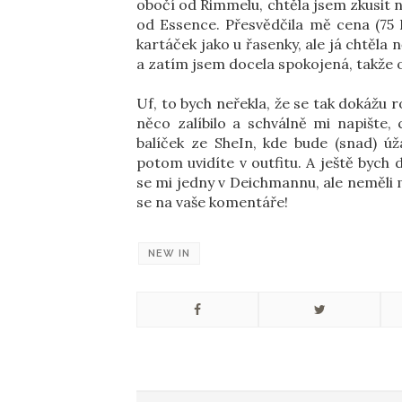
obočí od Rimmelu, chtěla jsem zkusit 
od Essence. Přesvědčila mě cena (75 K
kartáček jako u řasenky, ale já chtěla
a zatím jsem docela spokojená, takže o
Uf, to bych neřekla, že se tak dokážu
něco zalíbilo a schválně mi napište, 
balíček ze SheIn, kde bude (snad) úž
potom uvidíte v outfitu. A ještě bych
se mi jedny v Deichmannu, ale neměli m
se na vaše komentáře!
NEW IN