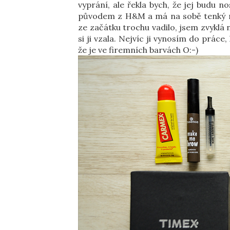
vyprání, ale řekla bych, že jej budu nos
původem z H&M a má na sobě tenký m
ze začátku trochu vadilo, jsem zvyklá n
si ji vzala. Nejvíc ji vynosím do práce
že je ve firemních barvách O:-)