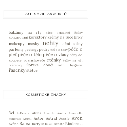
KATEGORIE PRODUKTŮ
balzámy na rty
báze
kontaktní čočky
korektory
krémy na ruce
linky
konturování
nehty
makeupy
masky
oční stíny
péče o
parfémy
pudry
peelingy
péče o nohy
pleť
péče o tělo
péče o vlasy
pěny do
rtěnky
koupele
rozjasňovače
tužky na oči
úprava obočí
tvářenky
ústní hygiena
řasenky
štětce
KOSMETICKÉ ZNAČKY
3v1
Alcina
A-Derma
Alverde
Amica
Annabelle
Avon
Astor
Astrid
Aussie
Minerals
Ardell
Balea
Bioderma
Avène
Barry M
Batiste
Basic