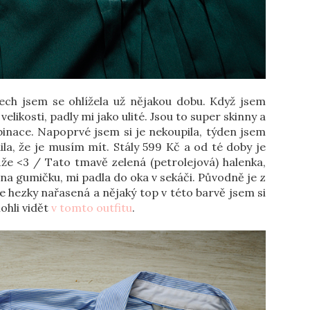
ech jsem se ohlížela už nějakou dobu. Když jsem
 velikosti, padly mi jako ulité. Jsou to super skinny a
inace. Napoprvé jsem si je nekoupila, týden jsem
la, že je musím mít. Stály 599 Kč a od té doby je
e <3 / Tato tmavě zelená (petrolejová) halenka,
e na gumičku, mi padla do oka v sekáči. Původně je z
e hezky nařasená a nějaký top v této barvě jsem si
mohli vidět
v tomto outfitu
.