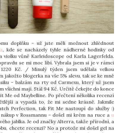
mu doplňku - už jste měli možnost zhlédnout
cz
, kde se nacházely tyhle nádherné hodinky od
 violku vůně Karleidoscope od Karla Lagerfelda.
ravdu se mi moc líbí. Vybrala jsem si je v rámci
y 1220 Kč. / Minulý týden jsem udělala velkou
m jakožto blogerka na vše 5% slevu, tak se ke mně
klasiku - balzám na rty od Carmexu, který už jsem
ěm všichni mají. Stál 94 Kč. Určitě čekejte do konce
Fit Me od Maybelline. Po přečtení několika recenzí
ětlější a vypadá to, že mi sedne krásně. Jakmile
ch Perfection, tak Fit Me nastoupí do služby :)
j nákup v Rossmannu - došel mi krém na ruce a
u
ého jablka. Je od značky Alterra, takže přírodní, a
bu, chcete recenzi? No a protože mi došel gel na