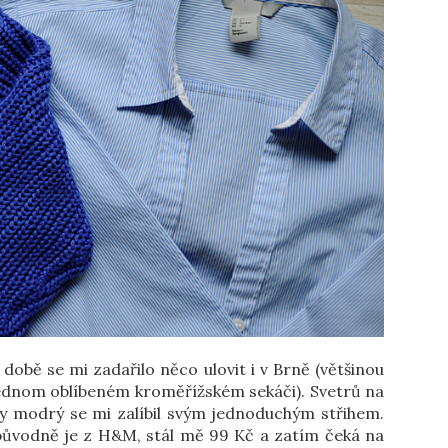
obě se mi zadařilo něco ulovit i v Brně (většinou
jednom oblíbeném kroměřížském sekáči). Svetrů na
ky modrý se mi zalíbil svým jednoduchým střihem.
 původně je z H&M, stál mě 99 Kč a zatím čeká na