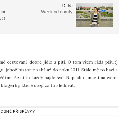
Další
ini
Week'nd comfy
NO
 mě cestování, dobré jídlo a pití. O tom všem ráda píšu :)
u, jehož historie sahá až do roku 2011. Stále mě to baví a
Věřím, že si tu každý najde své! Napsali o mně i na webu
blogerky, které stojí za to sledovat.
OBNÉ PŘÍSPĚVKY