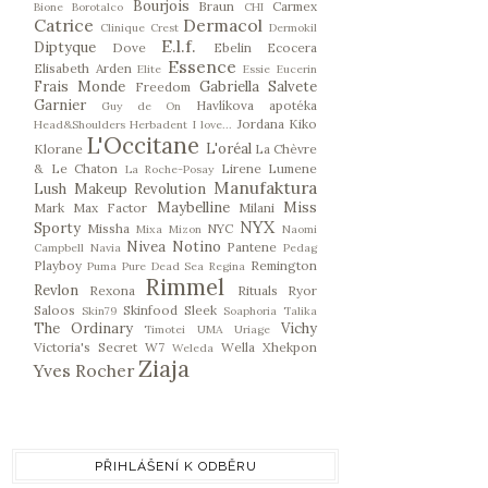
Bourjois
Braun
Carmex
Bione
Borotalco
CHI
Catrice
Dermacol
Clinique
Crest
Dermokil
E.l.f.
Diptyque
Dove
Ebelin
Ecocera
Essence
Elisabeth Arden
Elite
Essie
Eucerin
Frais Monde
Gabriella Salvete
Freedom
Garnier
Havlíkova apotéka
Guy de On
Jordana
Kiko
Head&Shoulders
Herbadent
I love...
L'Occitane
L'oréal
Klorane
La Chèvre
& Le Chaton
Lirene
Lumene
La Roche-Posay
Manufaktura
Lush
Makeup Revolution
Maybelline
Miss
Mark
Max Factor
Milani
NYX
Sporty
Missha
NYC
Mixa
Mizon
Naomi
Nivea
Notino
Pantene
Campbell
Navia
Pedag
Playboy
Remington
Puma
Pure Dead Sea
Regina
Rimmel
Revlon
Rexona
Rituals
Ryor
Saloos
Skinfood
Sleek
Skin79
Soaphoria
Talika
The Ordinary
Vichy
Timotei
UMA
Uriage
Victoria's Secret
W7
Wella
Xhekpon
Weleda
Ziaja
Yves Rocher
PŘIHLÁŠENÍ K ODBĚRU