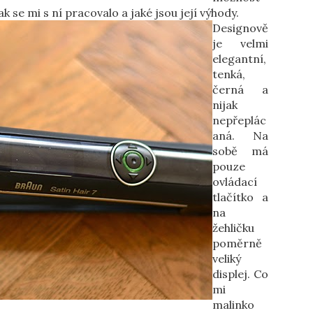
ak se mi s ní pracovalo a jaké jsou její výhody.
Designově
je velmi
elegantní,
tenká,
černá a
nijak
nepřeplác
aná. Na
sobě má
pouze
ovládací
tlačítko a
na
žehličku
poměrně
veliký
displej. Co
mi
malinko