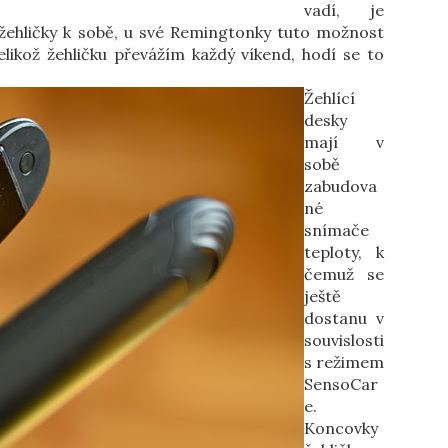
vadí, je
ehličky k sobě, u své Remingtonky tuto možnost
likož žehličku převážím každý víkend, hodí se to
Žehlící
desky
mají v
sobě
zabudova
né
snímače
teploty, k
čemuž se
ještě
dostanu v
souvislosti
s režimem
SensoCar
e.
Koncovky