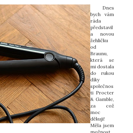
Dnes
bych vám
ráda
představil
a novou
žehličku
od
Braunu,
která se
mi dostala
do rukou
díky
společnos
ti Procter
& Gamble,
za což
moc
děkuji!
Měla jsem
možnost