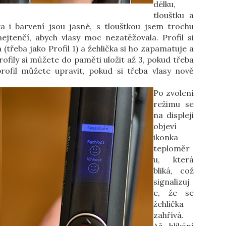
délku,
tlouštku a
ka i barvení jsou jasné, s tlouštkou jsem trochu
ejtenčí, abych vlasy moc nezatěžovala. Profil si
 (třeba jako Profil 1) a žehlička si ho zapamatuje a
rofily si můžete do paměti uložit až 3, pokud třeba
rofil můžete upravit, pokud si třeba vlasy nově
Po zvolení
režimu se
na displeji
objeví
ikonka
teploměr
u, která
bliká, což
signalizuj
e, že se
žehlička
zahřívá.