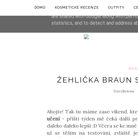
DOMŮ
KOSMETICKÉ RECENZE
OUTFITY
C
This site uses cookies from Google to de
are shared with Google along with perfo
statistics, and to detect and address a
BRA
ŽEHLIČKA BRAUN 
Dazzlicious
Ahojte! Tak tu máme zase víkend, k
učení
- příští týden mě čeká další pr
daleko daleko lepší :D Včera se ke mně
už se těším na testování, zvláště