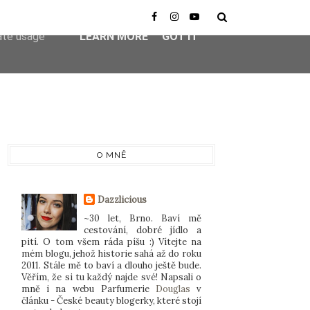
er-agent
rate usage
LEARN MORE
GOT IT
O MNĚ
Dazzlicious
~30 let, Brno. Baví mě
cestování, dobré jídlo a
pití. O tom všem ráda píšu :) Vítejte na
mém blogu, jehož historie sahá až do roku
2011. Stále mě to baví a dlouho ještě bude.
Věřím, že si tu každý najde své! Napsali o
mně i na webu Parfumerie
Douglas
v
článku - České beauty blogerky, které stojí