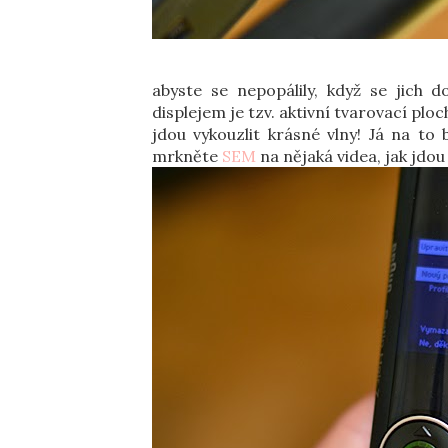
abyste se nepopálily, když se jich 
displejem je tzv. aktivní tvarovací ploch
jdou vykouzlit krásné vlny! Já na to
mrkněte
SEM
na nějaká videa, jak jdou 