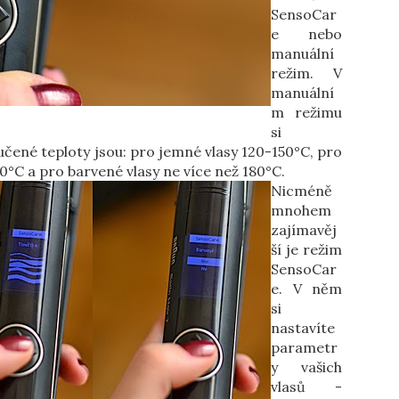
SensoCar
e nebo
manuální
režim. V
manuální
m režimu
si
učené teploty jsou: pro jemné vlasy 120-150°C, pro
°C a pro barvené vlasy ne více než 180°C.
Nicméně
mnohem
zajímavěj
ší je režim
SensoCar
e. V něm
si
nastavíte
parametr
y vašich
vlasů -