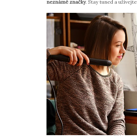
neznámé značky
. Stay tuned a užívejte