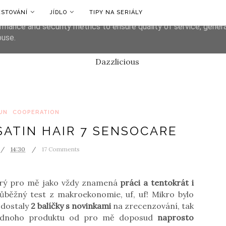
ESTOVÁNÍ
JÍDLO
TIPY NA SERIÁLY
liver its services and to analyze traffic. Your IP address and us
rmance and security metrics to ensure quality of service, gene
buse.
UN
COOPERATION
SATIN HAIR 7 SENSOCARE
14:30
17 Comments
terý pro mě jako vždy znamená
práci a tentokrát i
ůběžný test z makroekonomie, uf, uf! Mikro bylo
 dostaly
2 balíčky s novinkami
na zrecenzování, tak
 jednoho produktu od pro mě doposud
naprosto