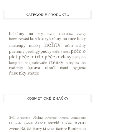
KATEGORIE PRODUKTŮ
balzámy na rty
báze
kontaktní čočky
korektory
krémy na ruce
linky
konturování
nehty
makeupy
masky
oční stíny
péče o
parfémy
pudry
peelingy
péče o nohy
pleť
péče o tělo
péče o vlasy
pěny do
rtěnky
koupele
rozjasňovače
tužky na oči
úprava obočí
tvářenky
ústní hygiena
řasenky
štětce
KOSMETICKÉ ZNAČKY
3v1
Alcina
A-Derma
Alverde
Amica
Annabelle
Avon
Astor
Astrid
Aussie
Minerals
Ardell
Balea
Bioderma
Avène
Barry M
Batiste
Basic