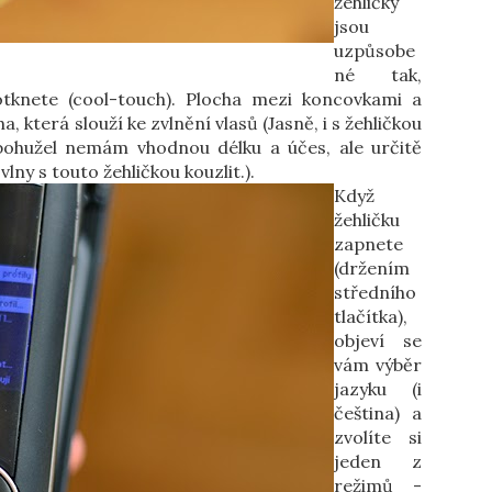
žehličky
jsou
uzpůsobe
né tak,
dotknete (cool-touch). Plocha mezi koncovkami a
a, která slouží ke zvlnění vlasů (Jasně, i s žehličkou
 bohužel nemám vhodnou délku a účes, ale určitě
vlny s touto žehličkou kouzlit.).
Když
žehličku
zapnete
(držením
středního
tlačítka),
objeví se
vám výběr
jazyku (i
čeština) a
zvolíte si
jeden z
režimů -