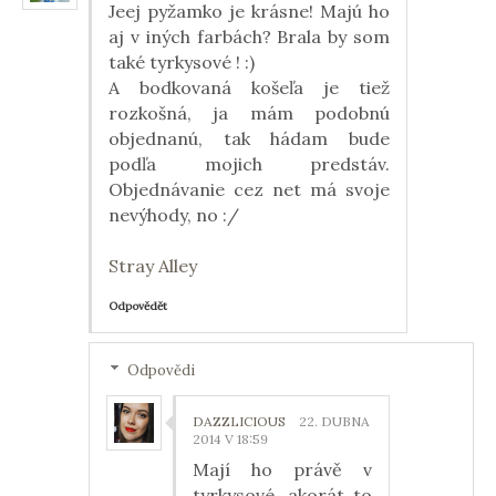
Jeej pyžamko je krásne! Majú ho
aj v iných farbách? Brala by som
také tyrkysové ! :)
A bodkovaná košeľa je tiež
rozkošná, ja mám podobnú
objednanú, tak hádam bude
podľa mojich predstáv.
Objednávanie cez net má svoje
nevýhody, no :/
Stray Alley
Odpovědět
Odpovědi
DAZZLICIOUS
22. DUBNA
2014 V 18:59
Mají ho právě v
tyrkysové, akorát to