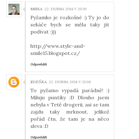
MISKA
22. DUBNA 2014 V 20:19
Pyžamko je rozkošné :) Ty jo do
sekáče bych se měla taky jít
podívat :)))
http://www.style-and-
smile15.blogspot.cz/
Odpovědět
ZDEŇKA
22. DUBNA 2014 V 21:06
To pyžamo vypadá parádně! :)
Miluju puntíky :D Dlouho jsem
nebyla v Tetě drogerii, asi se tam
zajdu taky mrknout, jelikož
pořád čtu, že tam je na něco
sleva :D
Odpovědět