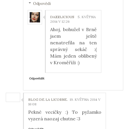
Odpovědi
DAZZLICIOUS
5. KVĚTNA
2014 V 12:26
Ahoj, bohužel v Brně
jsem ještě
nenatrefila na ten
správný sekáč :(
Mám jeden oblíbený
v Kroměříži :)
Odpovědět
BLOG DE LA LICORNE.
19. KVĚTNA 2014 V
16:08
Pekné vecičky :) To pyžamko
vyzerá naozaj chutne :3