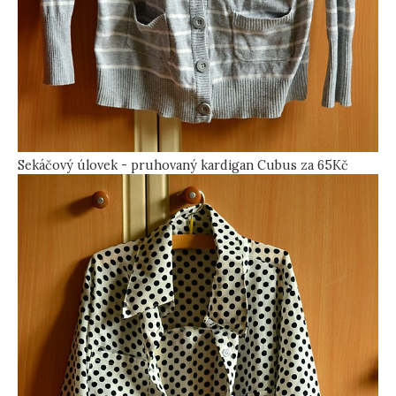
Sekáčový úlovek - pruhovaný kardigan Cubus za 65Kč