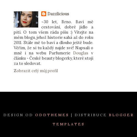
Dazzlicious
~30 let, Brno. Baví mě
cestování, dobré jídlo a
pití. O tom všem ráda píšu :) Vítejte na
mém blogu, jehož historie sahá až do roku
2011. Stále mě to baví a dlouho ještě bude.
Věřím, že si tu každý najde své! Napsali o
mně i na webu Parfumerie
Douglas
v
článku - České beauty blogerky, které stojí
za to sledovat.
Zobrazit celý můj profil
DESIGN OD
ODDTHEMES
| DISTRIBUCE
BLOGGER
TEMPLATES