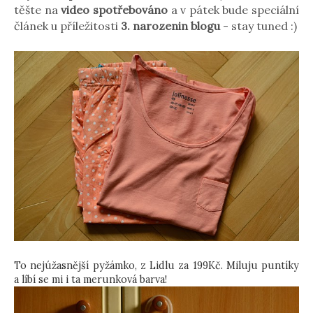
těšte na
video spotřebováno
a v pátek bude speciální
článek u příležitosti
3. narozenin blogu
- stay tuned :)
To nejúžasnější pyžámko, z Lidlu za 199Kč. Miluju puntíky
a líbí se mi i ta merunková barva!