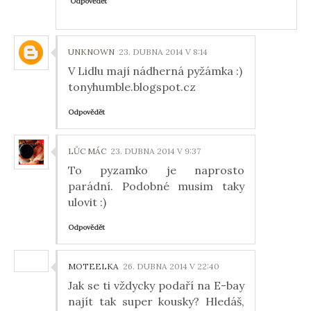
Odpovědět
UNKNOWN
23. DUBNA 2014 V 8:14
V Lidlu mají nádherná pyžámka :)
tonyhumble.blogspot.cz
Odpovědět
LŮC MÁC
23. DUBNA 2014 V 9:37
To pyzamko je naprosto
parádní. Podobné musim taky
ulovit :)
Odpovědět
MOTEELKA
26. DUBNA 2014 V 22:40
Jak se ti vždycky podaří na E-bay
najít tak super kousky? Hledáš,