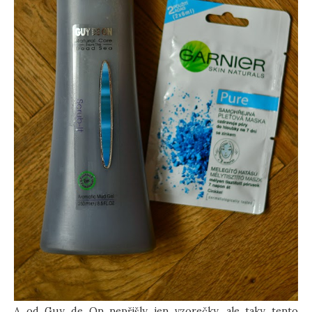
A od Guy de On nepřišly jen vzorečky, ale taky tento