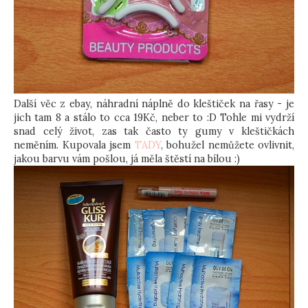
Další věc z ebay, náhradní náplně do kleštiček na řasy - je
jich tam 8 a stálo to cca 19Kč, neber to :D Tohle mi vydrží
snad celý život, zas tak často ty gumy v kleštičkách
neměním. Kupovala jsem
TADY
, bohužel nemůžete ovlivnit,
jakou barvu vám pošlou, já měla štěstí na bílou :)