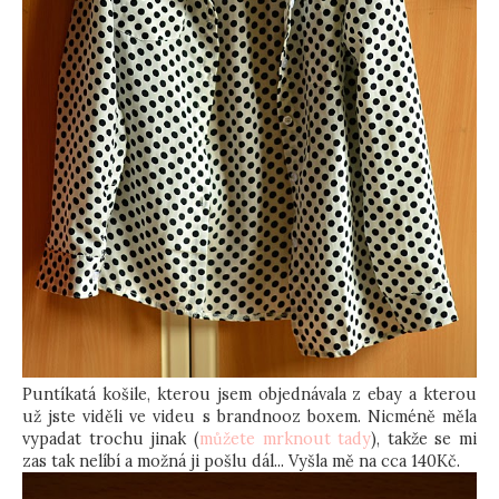
Puntíkatá košile, kterou jsem objednávala z ebay a kterou
už jste viděli ve videu s brandnooz boxem. Nicméně měla
vypadat trochu jinak (
můžete mrknout tady
), takže se mi
zas tak nelíbí a možná ji pošlu dál... Vyšla mě na cca 140Kč.