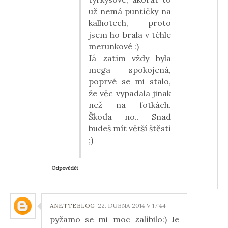
už nemá puntíčky na
kalhotech, proto
jsem ho brala v téhle
merunkové :)
Já zatím vždy byla
mega spokojená,
poprvé se mi stalo,
že věc vypadala jinak
než na fotkách.
Škoda no.. Snad
budeš mít větší štěstí
;)
Odpovědět
ANETTEBLOG
22. DUBNA 2014 V 17:44
pyžamo se mi moc zalíbilo:) Je