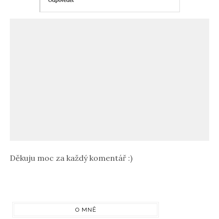
Odpovědět
Děkuju moc za každý komentář :)
O MNĚ