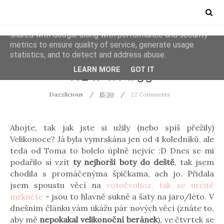
This site uses cookies from Google to deliver its services
and to analyze traffic. Your IP address and user-agent are
shared with Google along with performance and security
metrics to ensure quality of service, generate usage
statistics, and to detect and address abuse.
NEW IN
LEARN MORE
GOT IT
NEW IN #53
Dazzlicious
15:30
22 Comments
Ahojte, tak jak jste si užily (nebo spíš přežily)
Velikonoce? Já byla vymrskána jen od 4 koledníků, ale
teda od Toma to bolelo úplně nejvíc :D Dnes se mi
podařilo si vzít
ty nejhorší boty do deště
, tak jsem
chodila s promáčenýma špičkama, ach jo. Přidala
jsem spoustu věcí na
votočvohoz, tak se určitě
mrkněte
- jsou to hlavně sukně a šaty na jaro/léto. V
dnešním článku vám ukážu pár nových věcí (znáte to,
aby mě
nepokakal velikonoční beránek
), ve čtvrtek se