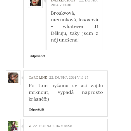
DAZZLICIOUS
22. DUBNA
2014 V 19:00
Broskvová,
merunková, lososová
- whatever :D
Děkuju, taky jsem z
něj unešená!
Odpovědět
CAROLINE
22. DUBNA 2014 V 16:27
Po tom pyžamu se asi zajdu
mrknout, vypadá naprosto
krásně!!:)
Odpovědět
Z
22. DUBNA 2014 V 16:56