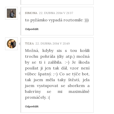
SIMONA
22. DUBNA 2014 V 21:37
to pyžámko vypadá roztomile :)))
Odpovědět
TERA
22. DUBNA 2014 V 21:49
Možná, kdyby sis s tou košili
trochu pohrála (diy atp.) možná
by se ti i zalíbila. :-) Je škoda
posílat ji jen tak dál, vzor není
vůbec špatný. ;-) Co se týče bot,
tak jsem měla taky štěstí, jela
jsem vystupovat se sborkem a
baleríny se mi maximálně
promáčely. :(
Odpovědět