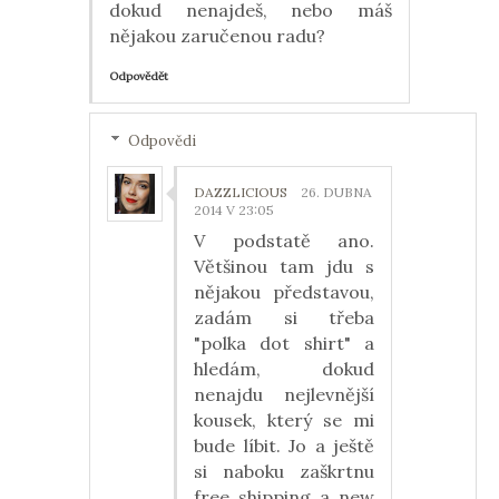
dokud nenajdeš, nebo máš
nějakou zaručenou radu?
Odpovědět
Odpovědi
DAZZLICIOUS
26. DUBNA
2014 V 23:05
V podstatě ano.
Většinou tam jdu s
nějakou představou,
zadám si třeba
"polka dot shirt" a
hledám, dokud
nenajdu nejlevnější
kousek, který se mi
bude líbit. Jo a ještě
si naboku zaškrtnu
free shipping a new