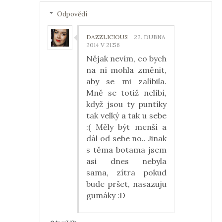
Odpovědi
DAZZLICIOUS
22. DUBNA
2014 V 21:56
Nějak nevím, co bych
na ní mohla změnit,
aby se mi zalíbila.
Mně se totiž nelíbí,
když jsou ty puntíky
tak velký a tak u sebe
:( Měly být menší a
dál od sebe no.. Jinak
s těma botama jsem
asi dnes nebyla
sama, zítra pokud
bude pršet, nasazuju
gumáky :D