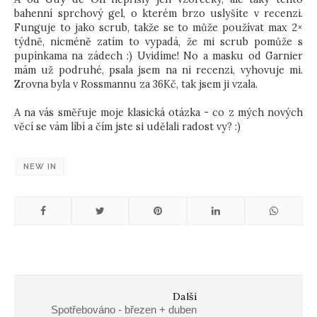
bahenní sprchový gel, o kterém brzo uslyšíte v recenzi.
Funguje to jako scrub, takže se to může používat max 2×
týdně, nicméně zatím to vypadá, že mi scrub pomůže s
pupínkama na zádech :) Uvidíme! No a masku od Garnier
mám už podruhé, psala jsem na ni recenzi, vyhovuje mi.
Zrovna byla v Rossmannu za 36Kč, tak jsem ji vzala.
A na vás směřuje moje klasická otázka - co z mých nových
věcí se vám líbí a čím jste si udělali radost vy? :)
NEW IN
Další
Spotřebováno - březen + duben