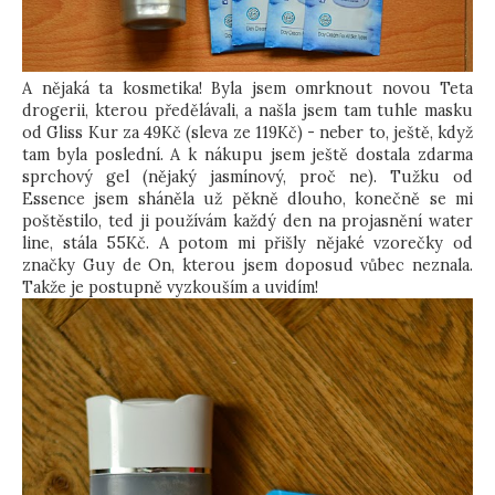
A nějaká ta kosmetika! Byla jsem omrknout novou Teta
drogerii, kterou předělávali, a našla jsem tam tuhle masku
od Gliss Kur za 49Kč (sleva ze 119Kč) - neber to, ještě, když
tam byla poslední. A k nákupu jsem ještě dostala zdarma
sprchový gel (nějaký jasmínový, proč ne). Tužku od
Essence jsem sháněla už pěkně dlouho, konečně se mi
poštěstilo, ted ji používám každý den na projasnění water
line, stála 55Kč. A potom mi přišly nějaké vzorečky od
značky Guy de On, kterou jsem doposud vůbec neznala.
Takže je postupně vyzkouším a uvidím!