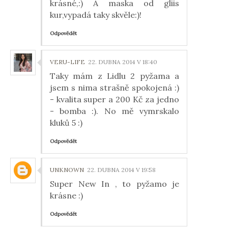
krásné,:) A maska od gliis
kur,vypadá taky skvěle:)!
Odpovědět
VERU-LIFE
22. DUBNA 2014 V 18:40
Taky mám z Lidlu 2 pyžama a
jsem s nima strašně spokojená :)
- kvalita super a 200 Kč za jedno
- bomba :). No mě vymrskalo
kluků 5 :)
Odpovědět
UNKNOWN
22. DUBNA 2014 V 19:58
Super New In , to pyžamo je
krásne :)
Odpovědět