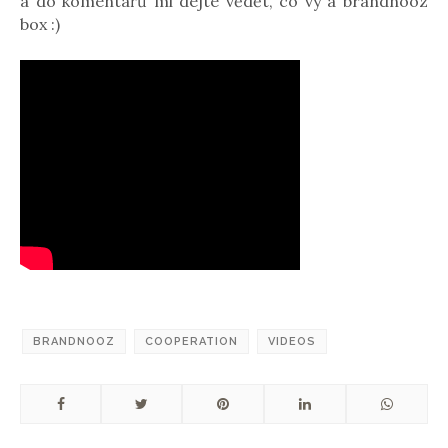
a do komentářů mi dejte vědět, co vy a brandnooz
box :)
BRANDNOOZ
COOPERATION
VIDEOS