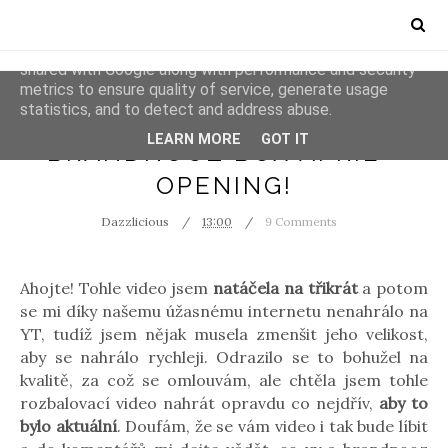
This site uses cookies from Google to deliver its services
and to analyze traffic. Your IP address and user-agent are
shared with Google along with performance and security
metrics to ensure quality of service, generate usage
statistics, and to detect and address abuse.
BRANDNOOZ
COOPERATION
LEARN MORE
GOT IT
BRANDNOOZ BOX APRIL -
OPENING!
Dazzlicious
13:00
9 Comments
Ahojte! Tohle video jsem
natáčela na třikrát
a potom
se mi díky našemu úžasnému internetu nenahrálo na
YT, tudíž jsem nějak musela zmenšit jeho velikost,
aby se nahrálo rychleji. Odrazilo se to bohužel na
kvalitě, za což se omlouvám, ale chtěla jsem tohle
rozbalovací video nahrát opravdu co nejdřív,
aby to
bylo aktuální
. Doufám, že se vám video i tak bude líbit