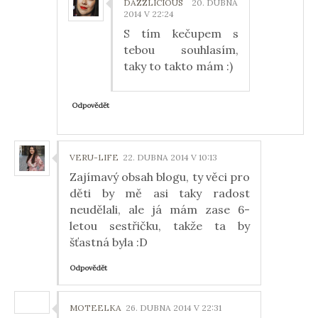
DAZZLICIOUS
20. DUBNA
2014 V 22:24
S tím kečupem s
tebou souhlasím,
taky to takto mám :)
Odpovědět
VERU-LIFE
22. DUBNA 2014 V 10:13
Zajímavý obsah blogu, ty věci pro
děti by mě asi taky radost
neudělali, ale já mám zase 6-
letou sestřičku, takže ta by
šťastná byla :D
Odpovědět
MOTEELKA
26. DUBNA 2014 V 22:31