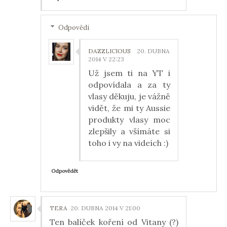
Odpovědi
DAZZLICIOUS
20. DUBNA
2014 V 22:23
Už jsem ti na YT i
odpovídala a za ty
vlasy děkuju, je vážně
vidět, že mi ty Aussie
produkty vlasy moc
zlepšily a všímáte si
toho i vy na videích :)
Odpovědět
TERA
20. DUBNA 2014 V 21:00
Ten balíček koření od Vitany (?)