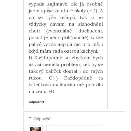
vypadá zajímavě, ale já osobně
jsem spíše ze staré školy (:-D). A
co se týče kečupů, tak si ho
vždycky dávám na zlahodnění
chuti (eventuálně dochucení,
pokud je něco příliš suché), takže
pálivé verze nejsou nic pro mě, i
když mám ráda ostrou kuchyni. :-
D Každopádně se zbytkem bych
už asi neměla problém, kéž by se
takový balíček dostal i do mých
rukou. O:-) Každopádně ta
krtečková malinovka mě položila
na zem. :-D
Odpovědět
Odpovědi