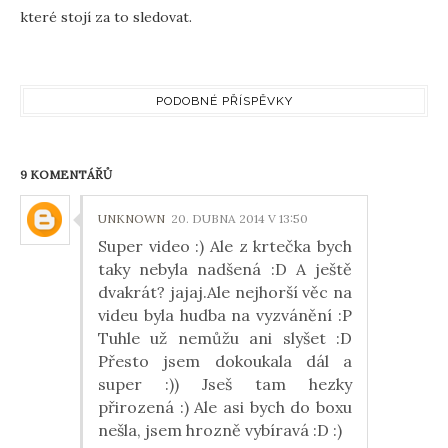
které stojí za to sledovat.
PODOBNÉ PŘÍSPĚVKY
9 KOMENTÁŘŮ
UNKNOWN
20. DUBNA 2014 V 13:50
Super video :) Ale z krtečka bych
taky nebyla nadšená :D A ještě
dvakrát? jajaj.Ale nejhorší věc na
videu byla hudba na vyzvánění :P
Tuhle už nemůžu ani slyšet :D
Přesto jsem dokoukala dál a
super :)) Jseš tam hezky
přirozená :) Ale asi bych do boxu
nešla, jsem hrozně vybíravá :D :)