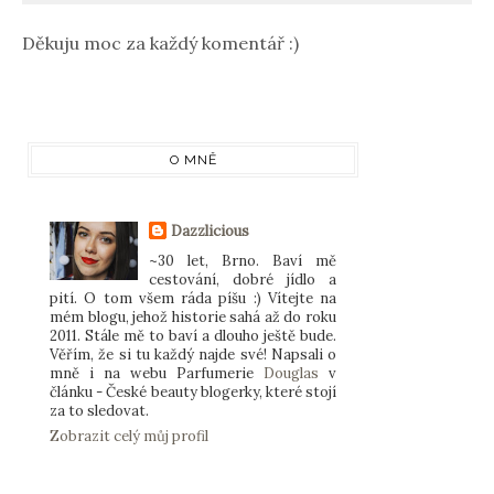
Děkuju moc za každý komentář :)
O MNĚ
Dazzlicious
~30 let, Brno. Baví mě
cestování, dobré jídlo a
pití. O tom všem ráda píšu :) Vítejte na
mém blogu, jehož historie sahá až do roku
2011. Stále mě to baví a dlouho ještě bude.
Věřím, že si tu každý najde své! Napsali o
mně i na webu Parfumerie
Douglas
v
článku - České beauty blogerky, které stojí
za to sledovat.
Zobrazit celý můj profil