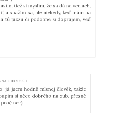
asím, tiež si myslím, že sa dá na veciach,
riť a snažím sa, ale niekedy, keď mám na
na tú pizzu či podobne si doprajem, veď
VNA 2013 V 11:50
o, já jsem hodně mlsnej člověk, takže
koupím si něco dobrého na zub, přesně
 proč ne :)