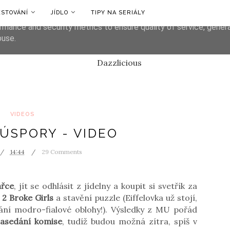
ESTOVÁNÍ
JÍDLO
TIPY NA SERIÁLY
liver its services and to analyze traffic. Your IP address and us
rmance and security metrics to ensure quality of service, gene
buse.
VIDEOS
 ÚSPORY - VIDEO
14:44
29 Comments
ařce
, jít se odhlásit z jídelny a koupit si svetřík za
u
2 Broke Girls
a stavění puzzle (Eiffelovka už stojí,
ání modro-fialové oblohy!). Výsledky z MU pořád
asedání komise
, tudíž budou možná zítra, spíš v