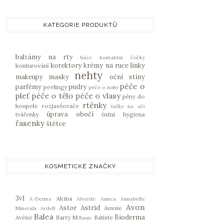
KATEGORIE PRODUKTŮ
balzámy na rty
báze
kontaktní čočky
korektory
krémy na ruce
linky
konturování
nehty
makeupy
masky
oční stíny
péče o
parfémy
pudry
peelingy
péče o nohy
pleť
péče o tělo
péče o vlasy
pěny do
rtěnky
koupele
rozjasňovače
tužky na oči
úprava obočí
tvářenky
ústní hygiena
řasenky
štětce
KOSMETICKÉ ZNAČKY
3v1
Alcina
A-Derma
Alverde
Amica
Annabelle
Avon
Astor
Astrid
Aussie
Minerals
Ardell
Balea
Bioderma
Avène
Barry M
Batiste
Basic