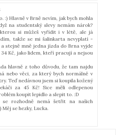
5
o. :) Hlavně v Brně nevím, jak bych mohla
 když na studentský slevy nemám nárok?
kterou si můžeš vyřídit i v létě, ale já
dím, takže se mi šalinkarta nevyplatí -
u a stejně mně jedna jízda do Brna vyjde
34 Kč, jako lidem, kteří pracují a nejsou
ráda hlavně z toho důvodu, že tam najdu
emá nebo věci, za který bych normálně v
itry. Teď nedávnou jsem si koupila kožený
sekáči za 45 Kč! Sice měli odlepenou
blém koupit lepidlo a slepit to. :D
 se rozhodně nemá šetřit na našich
:) Měj se hezky, Lucka.