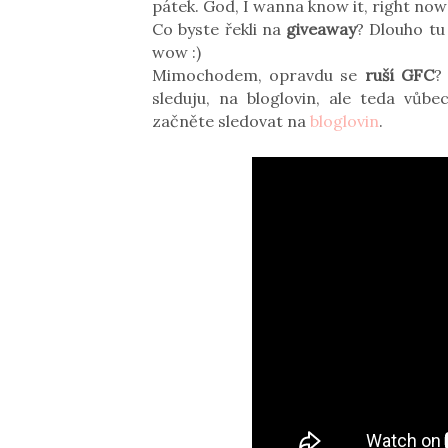
pátek. God, I wanna know it, right now!
Co byste řekli na
giveaway
? Dlouho tu
wow :)
Mimochodem, opravdu se
ruší GFC
?
sleduju, na bloglovin, ale teda vů
začněte sledovat na
bloglovin
.