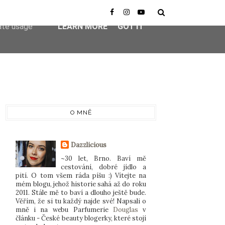
er-agent
rate usage
LEARN MORE
GOT IT
O MNĚ
Dazzlicious
~30 let, Brno. Baví mě
cestování, dobré jídlo a
pití. O tom všem ráda píšu :) Vítejte na
mém blogu, jehož historie sahá až do roku
2011. Stále mě to baví a dlouho ještě bude.
Věřím, že si tu každý najde své! Napsali o
mně i na webu Parfumerie
Douglas
v
článku - České beauty blogerky, které stojí