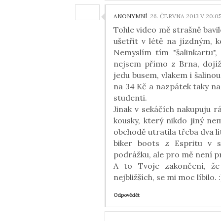
ANONYMNÍ
26. ČERVNA 2013 V 20:0
Tohle video mě strašně bavil
ušetřit v létě na jízdným,
Nemyslím tím "šalinkartu", 
nejsem přímo z Brna, dojíž
jedu busem, vlakem i šalino
na 34 Kč a nazpátek taky na 
studenti.
Jinak v sekáčích nakupuju 
kousky, který nikdo jiný n
obchodě utratila třeba dva l
biker boots z Espritu v 
podrážku, ale pro mě není pro
A to Tvoje zakončení, že
nejbližších, se mi moc líbilo. 
Odpovědět