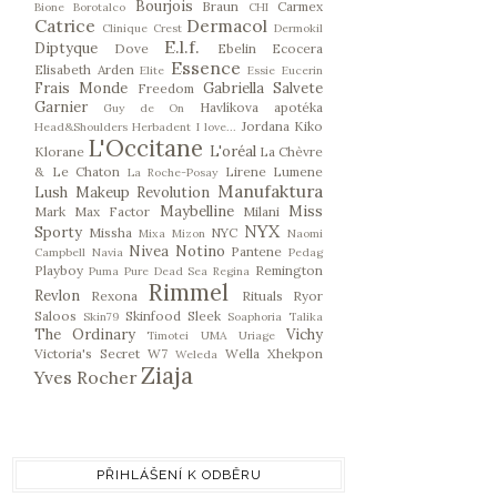
Bourjois
Braun
Carmex
Bione
Borotalco
CHI
Catrice
Dermacol
Clinique
Crest
Dermokil
E.l.f.
Diptyque
Dove
Ebelin
Ecocera
Essence
Elisabeth Arden
Elite
Essie
Eucerin
Frais Monde
Gabriella Salvete
Freedom
Garnier
Havlíkova apotéka
Guy de On
Jordana
Kiko
Head&Shoulders
Herbadent
I love...
L'Occitane
L'oréal
Klorane
La Chèvre
& Le Chaton
Lirene
Lumene
La Roche-Posay
Manufaktura
Lush
Makeup Revolution
Maybelline
Miss
Mark
Max Factor
Milani
NYX
Sporty
Missha
NYC
Mixa
Mizon
Naomi
Nivea
Notino
Pantene
Campbell
Navia
Pedag
Playboy
Remington
Puma
Pure Dead Sea
Regina
Rimmel
Revlon
Rexona
Rituals
Ryor
Saloos
Skinfood
Sleek
Skin79
Soaphoria
Talika
The Ordinary
Vichy
Timotei
UMA
Uriage
Victoria's Secret
W7
Wella
Xhekpon
Weleda
Ziaja
Yves Rocher
PŘIHLÁŠENÍ K ODBĚRU