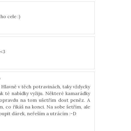
ho cele :)
 <3
9
) Hlavně v těch potravinách, taky vždycky
pak té nabídky vyžiju. Některé kamarádky
 opravdu na tom ušetřím dost peněz. A
, co říkáš na konci. Na sobe šetřím, ale
upit dárek, neřeším a utrácím :-D