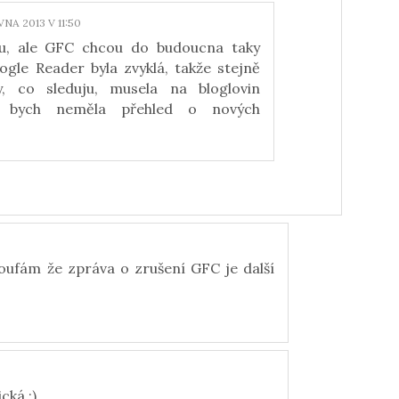
VNA 2013 V 11:50
u, ale GFC chcou do budoucna taky
oogle Reader byla zvyklá, takže stejně
, co sleduju, musela na bloglovin
ak bych neměla přehled o nových
oufám že zpráva o zrušení GFC je další
cká :)