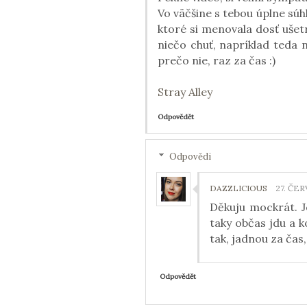
Vo väčšine s tebou úplne súhl
ktoré si menovala dosť ušet
niečo chuť, napríklad teda 
prečo nie, raz za čas :)
Stray Alley
Odpovědět
Odpovědi
DAZZLICIOUS
27. ČER
Děkuju mockrát. J
taky občas jdu a 
tak, jadnou za čas,
Odpovědět