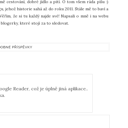
 mě cestování, dobré jídlo a pití. O tom všem ráda píšu :)
u, jehož historie sahá až do roku 2011. Stále mě to baví a
Věřím, že si tu každý najde své! Napsali o mně i na webu
blogerky, které stojí za to sledovat.
OBNÉ PŘÍSPĚVKY
ogle Reader, což je úplně jiná aplikace..
ka.