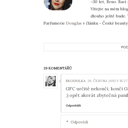
~30 let, Brno. Baví
Vítejte na mém blog
dlouho ještě bude. 
Parfumerie
Douglas
v článku - České beauty 
POD
29 KOMENTÁŘŮ
SKODULKA
26. ČERVNA 2013 V 15:27
GFC určitě nekončí, končí Go
;) opět akorát zbytečná pani
Odpovědět
Odpovědi