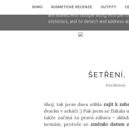
DOMŮ
KOSMETICKÉ RECENZE
OUTFITY
C
This site uses cookies from Google to de
are shared with Google along with perfo
statistics, and to detect and address a
ŠETŘENÍ,
Dazzlicious
Ahoj, tak jsem dnes stihla
zajít k zub
dvacku v sekáči :) Pak jsem se flákala 
takže začíná ta pravá zábava - sklád
nemám, protože se
změnilo datum z