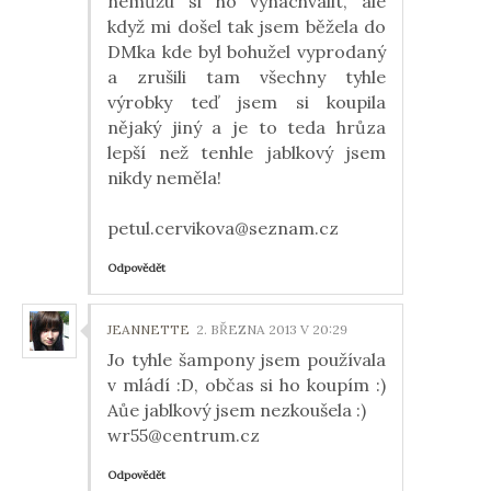
nemůžu si ho vynachválit, ale
když mi došel tak jsem běžela do
DMka kde byl bohužel vyprodaný
a zrušili tam všechny tyhle
výrobky teď jsem si koupila
nějaký jiný a je to teda hrůza
lepší než tenhle jablkový jsem
nikdy neměla!
petul.cervikova@seznam.cz
Odpovědět
JEANNETTE
2. BŘEZNA 2013 V 20:29
Jo tyhle šampony jsem používala
v mládí :D, občas si ho koupím :)
Aůe jablkový jsem nezkoušela :)
wr55@centrum.cz
Odpovědět