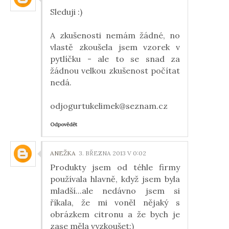
Sleduji :)
A zkušenosti nemám žádné, no
vlastě zkoušela jsem vzorek v
pytlíčku - ale to se snad za
žádnou velkou zkušenost počítat
nedá.
odjogurtukelimek@seznam.cz
Odpovědět
ANEŽKA
3. BŘEZNA 2013 V 0:02
Produkty jsem od téhle firmy
používala hlavně, když jsem byla
mladší...ale nedávno jsem si
říkala, že mi voněl nějaký s
obrázkem citronu a že bych je
zase měla vyzkoušet:)