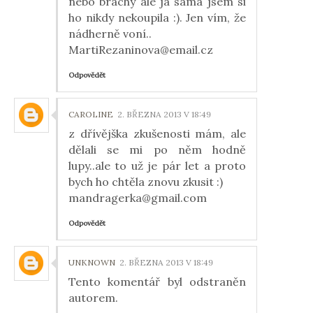
nebo bráchy ale já sama jsem si
ho nikdy nekoupila :). Jen vím, že
nádherně voní..
MartiRezaninova@email.cz
Odpovědět
CAROLINE
2. BŘEZNA 2013 V 18:49
z dřívějška zkušenosti mám, ale
dělali se mi po něm hodně
lupy..ale to už je pár let a proto
bych ho chtěla znovu zkusit :)
mandragerka@gmail.com
Odpovědět
UNKNOWN
2. BŘEZNA 2013 V 18:49
Tento komentář byl odstraněn
autorem.