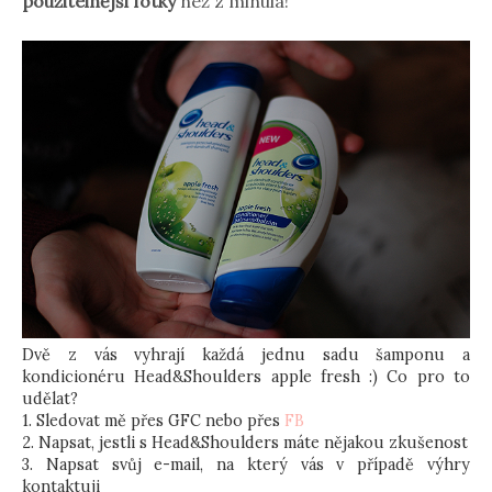
použitelnější fotky
než z minula!
Dvě z vás vyhrají každá jednu sadu šamponu a
kondicionéru Head&Shoulders apple fresh :) Co pro to
udělat?
1. Sledovat mě přes GFC nebo přes
FB
2. Napsat, jestli s Head&Shoulders máte nějakou zkušenost
3. Napsat svůj e-mail, na který vás v případě výhry
kontaktuji