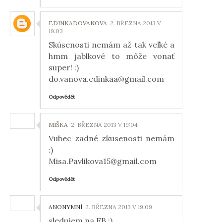
EDINKADOVANOVA
2. BŘEZNA 2013 V
19:03
Skúsenosti nemám až tak veľké a
hmm jablkové to môže vonať
super! :)
do.vanova.edinkaa@gmail.com
Odpovědět
MIŠKA
2. BŘEZNA 2013 V 19:04
Vubec zadné zkusenosti nemám
:)
Misa.Pavlikova15@gmail.com
Odpovědět
ANONYMNÍ
2. BŘEZNA 2013 V 19:09
sledujem na FB :)