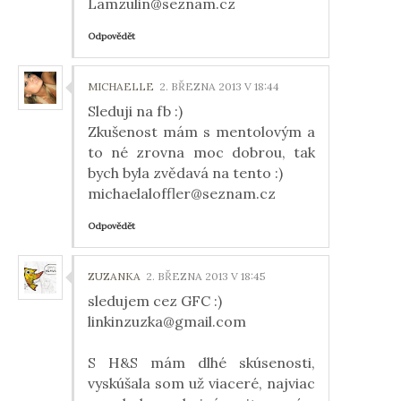
Lamzulin@seznam.cz
Odpovědět
MICHAELLE
2. BŘEZNA 2013 V 18:44
Sleduji na fb :)
Zkušenost mám s mentolovým a
to né zrovna moc dobrou, tak
bych byla zvědavá na tento :)
michaelaloffler@seznam.cz
Odpovědět
ZUZANKA
2. BŘEZNA 2013 V 18:45
sledujem cez GFC :)
linkinzuzka@gmail.com
S H&S mám dlhé skúsenosti,
vyskúšala som už viaceré, najviac