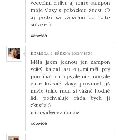
veeeelmi citliva aj tento sampon
moje vlasy s pokozkou znesu :D
aj preto sa zapajam do tejto
sutaze :)
Odpovědět
HERMÍNA
2. BŘEZNA 2013 V 19:50
Měla jsem jednou jen šampon
velký balení asi 400ml,měl prý
pomáhat na lupy,ale nic moc,ale
zase krásně vlasy provoněl :)A
navíc tuhle řadu si vážně hodně
lidí pochvaluje ráda bych jí
zkusila :)
cuthead@seznam.cz
Odpovědět