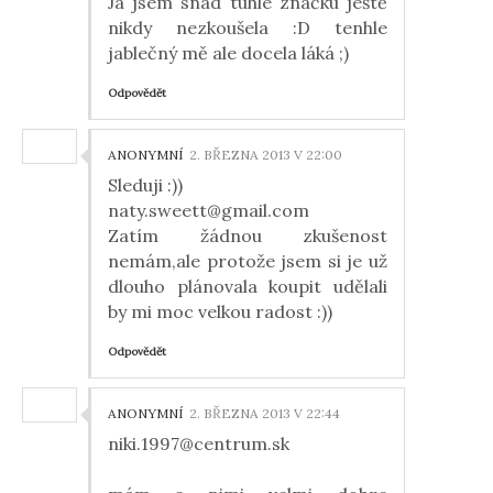
Já jsem snad tuhle značku ještě
nikdy nezkoušela :D tenhle
jablečný mě ale docela láká ;)
Odpovědět
ANONYMNÍ
2. BŘEZNA 2013 V 22:00
Sleduji :))
naty.sweett@gmail.com
Zatím žádnou zkušenost
nemám,ale protože jsem si je už
dlouho plánovala koupit udělali
by mi moc velkou radost :))
Odpovědět
ANONYMNÍ
2. BŘEZNA 2013 V 22:44
niki.1997@centrum.sk