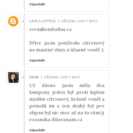
Odpovědět
LIVE A LITTLE
2. BŘEZNA 2013 V 18:52
vermilion@atlas.cz
Dříve jsem používala citronový
na mastné vlasy a úžasně voněl :)
Odpovědět
DENI
2. BŘEZNA 2013 V 18:53
Už dávno jsem měla dva
šampony jeden byl proti lupům
myslím citronový, krásně voněl a
pomohl mi a ten druhý byl pro
objem byl nic moc až na tu vůni:))
rozanska.d@seznam.cz
Odpovědět