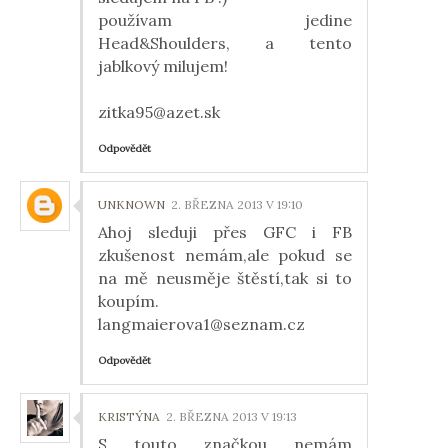
používam jedine
Head&Shoulders, a tento
jablkový milujem!
zitka95@azet.sk
Odpovědět
UNKNOWN
2. BŘEZNA 2013 V 19:10
Ahoj sleduji přes GFC i FB
zkušenost nemám,ale pokud se
na mě neusměje štěstí,tak si to
koupím.
langmaierova1@seznam.cz
Odpovědět
KRISTÝNA
2. BŘEZNA 2013 V 19:13
S touto značkou nemám