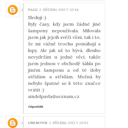
PALU
2. BŘEZNA 2013 V 20:44
Sleduji :)
Byly časy, kdy jsem žádné jiné
šampony nepoužívala. Milovala
jsem jak jejcih svěží vůni, tak i to,
že mi vážně trochu pomáhají s
lupy. Ale jak už to bývá, dlouho
nevydržím u jedné věci, takže
jsem jednou v obchodě šáhla po
jiném šamponu a od té doby
střídám a střídám. Možná by
nebylo špatné se k této značce
vrátit :)
sindelpavla@seznam.cz
Odpovědět
UNKNOWN
2. BŘEZNA 2013 V 20:53