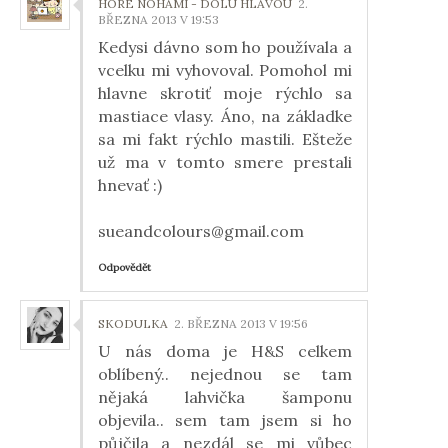
HORE NOHAMI - DOLU HLAVOU
2.
BŘEZNA 2013 V 19:53
Kedysi dávno som ho používala a
vcelku mi vyhovoval. Pomohol mi
hlavne skrotiť moje rýchlo sa
mastiace vlasy. Áno, na základke
sa mi fakt rýchlo mastili. Ešteže
už ma v tomto smere prestali
hnevať :)
sueandcolours@gmail.com
Odpovědět
SKODULKA
2. BŘEZNA 2013 V 19:56
U nás doma je H&S celkem
oblíbený.. nejednou se tam
nějaká lahvička šamponu
objevila.. sem tam jsem si ho
půjčila a nezdál se mi vůbec