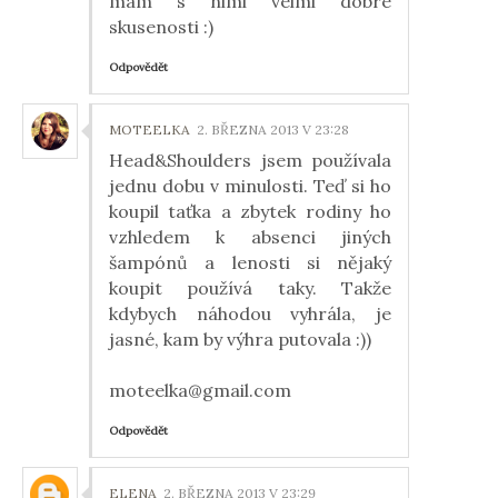
mám s nimi velmi dobre
skusenosti :)
Odpovědět
MOTEELKA
2. BŘEZNA 2013 V 23:28
Head&Shoulders jsem používala
jednu dobu v minulosti. Teď si ho
koupil taťka a zbytek rodiny ho
vzhledem k absenci jiných
šampónů a lenosti si nějaký
koupit používá taky. Takže
kdybych náhodou vyhrála, je
jasné, kam by výhra putovala :))
moteelka@gmail.com
Odpovědět
ELENA
2. BŘEZNA 2013 V 23:29