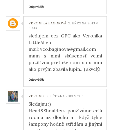
Odpovědět
VERONIKA BAGINOVÁ
2. BŘEZNA 2013 V
20:13
sledujem cez GFC ako Veronika
LittleAlien
mail: veo.baginova@gmail.com
mám s nimi skúsenosť veľmi
pozitívnu,pretože som sa s ním
ako prvým zbavila lupín..:) skvelý!
Odpovědět
VERONIX
2. BŘEZNA 2013 V 20:15
Sledujuu :)
Head&Shoulders používáme celá
rodina už dlouho a i když tyhle
šampony hodně střídám s jinými