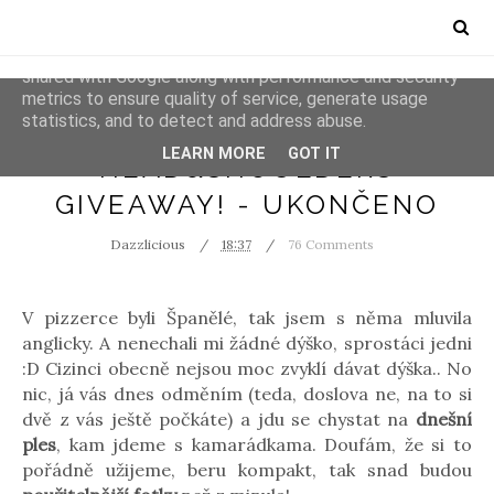
This site uses cookies from Google to deliver its services
and to analyze traffic. Your IP address and user-agent are
shared with Google along with performance and security
metrics to ensure quality of service, generate usage
statistics, and to detect and address abuse.
GIVEAWAYS
LEARN MORE
GOT IT
HEAD&SHOULDERS
GIVEAWAY! - UKONČENO
Dazzlicious
18:37
76 Comments
V pizzerce byli Španělé, tak jsem s něma mluvila
anglicky. A nenechali mi žádné dýško, sprostáci jedni
:D Cizinci obecně nejsou moc zvyklí dávat dýška.. No
nic, já vás dnes odměním (teda, doslova ne, na to si
dvě z vás ještě počkáte) a jdu se chystat na
dnešní
ples
, kam jdeme s kamarádkama. Doufám, že si to
pořádně užijeme, beru kompakt, tak snad budou