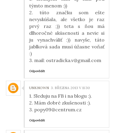
týmto menom :))
2. túto značku som ešte
nevyskúšala, ale všetko je raz
prvý raz ;)) teta s ňou má
dlhoročné skúsenosti a nevie si
ju vynachváliť :)) navyše, táto
jablková sada musí úžasne voňať
:)
3. mail: ostradicka.v@gmail.com
Odpovědět
UNKNOWN
3. BŘEZNA 2013 V 11:30
1. Sleduju na FB i na blogu :).
2. Mám dobré zkušenosti :).
3. popy09@centrum.cz
Odpovědět