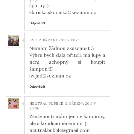
špatný :)
klariska.skodulka@seznam.cz
Odpovědět
EVE
2. BŘEZNA 2013 V 19:57
Nemám žádnou zkušenost :)
Výhru bych dala příteli, má lupy a
není schopný si koupit
šampon!:D
iw.jad@seznam.cz
Odpovědět
NEUTRAL.BUBBLE
2. BŘEZNA 2013 V
20:06
Zkušenosti mám jen se šampony,
ale s kondicionérem ne :)
neutral.bubble@gmail.com