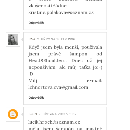
zkušenosti žádné.
kristine.polakova@seznam.cz
Odpovědět
EVA
2. BŘEZNA 2013 V 19:16
Když jsem byla menší, používala
jsem právě šampon od
Head&Shoulders. Dnes už jej
nepoužívám, ale můj taťka jo:-)
:D
Můj e-mail:
lehnertova.eva@gmail.com
Odpovědět
LUCI
2. BŘEZNA 2013 V 19:17
lucik.hroch@seznam.cz
měla jsem šampón na mastné