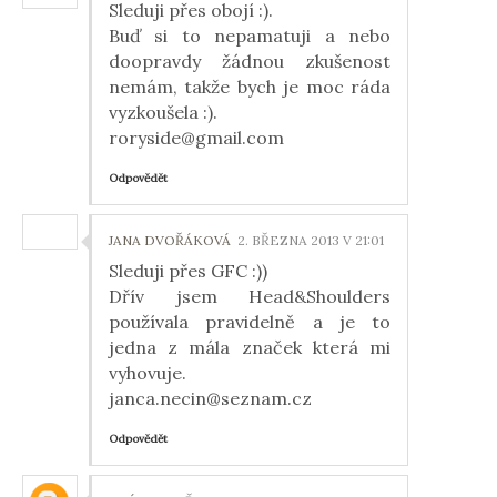
Sleduji přes obojí :).
Buď si to nepamatuji a nebo
doopravdy žádnou zkušenost
nemám, takže bych je moc ráda
vyzkoušela :).
roryside@gmail.com
Odpovědět
JANA DVOŘÁKOVÁ
2. BŘEZNA 2013 V 21:01
Sleduji přes GFC :))
Dřív jsem Head&Shoulders
používala pravidelně a je to
jedna z mála značek která mi
vyhovuje.
janca.necin@seznam.cz
Odpovědět