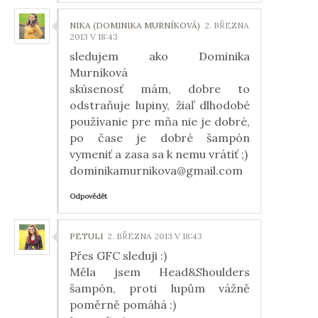
NIKA (DOMINIKA MURNÍKOVÁ)
2. BŘEZNA
2013 V 18:43
sledujem ako Dominika
Murníková
skúsenosť mám, dobre to
odstraňuje lupiny, žiaľ dlhodobé
používanie pre mňa nie je dobré,
po čase je dobré šampón
vymeniť a zasa sa k nemu vrátiť ;)
dominikamurnikova@gmail.com
Odpovědět
PETULI
2. BŘEZNA 2013 V 18:43
Přes GFC sleduji :)
Měla jsem Head&Shoulders
šampón, proti lupům vážně
poměrně pomáhá :)