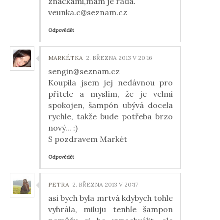
značkami,mám je ráda.
veunka.c@seznam.cz
Odpovědět
MARKÉTKA
2. BŘEZNA 2013 V 20:16
sengin@seznam.cz
Koupila jsem jej nedávnou pro
přítele a myslím, že je velmi
spokojen, šampón ubývá docela
rychle, takže bude potřeba brzo
nový... :)
S pozdravem Markét
Odpovědět
PETRA
2. BŘEZNA 2013 V 20:17
asi bych byla mrtvá kdybych tohle
vyhrála, miluju tenhle šampon