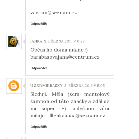
vav.ran@seznam.cz
Odpovědět
JANKA
3. BŘEZNA 2013 V 0:28
Občas ho doma máme :)
barabasovajana@centrum.cz
Odpovědět
U SEDMIKRÁSKY
3. BŘEZNA 2013 V 5:05
Sleduji. Měla jsem mentolový
šampon od této značky a zdál se
mi super :-) Jablečnou vůni
miluju... lllenkaaaaa@seznam.cz
Odpovědět