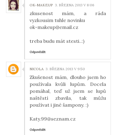
OK-MAKEUP
3. BŘEZNA 2013 V 8:06
zkusenost mám, a ráda
vyzkousim tuhle novinku
ok-makeup@email.cz
treba budu mát stesti..:)
Odpovědět
NICOLA
3. BŘEZNA 2013 V 9:50
Zkušenost mám, dlouho jsem ho
používala kvůli lupům. Docela
pomáhal, teď už jsem se lupů
naštěstí zbavila, tak můžu
používat i jiné šampony. :)
Katy.99@seznam.cz
Odpovědět