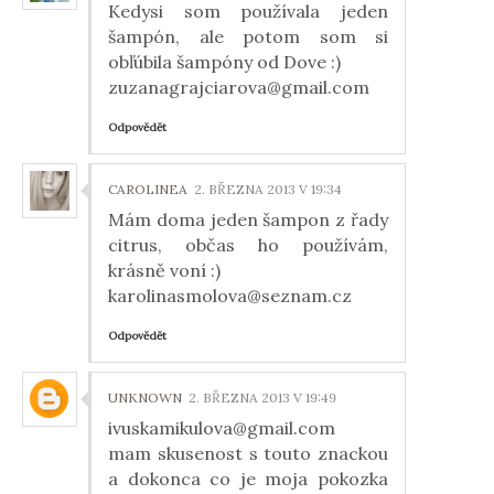
Kedysi som používala jeden
šampón, ale potom som si
obľúbila šampóny od Dove :)
zuzanagrajciarova@gmail.com
Odpovědět
CAROLINEA
2. BŘEZNA 2013 V 19:34
Mám doma jeden šampon z řady
citrus, občas ho používám,
krásně voní :)
karolinasmolova@seznam.cz
Odpovědět
UNKNOWN
2. BŘEZNA 2013 V 19:49
ivuskamikulova@gmail.com
mam skusenost s touto znackou
a dokonca co je moja pokozka