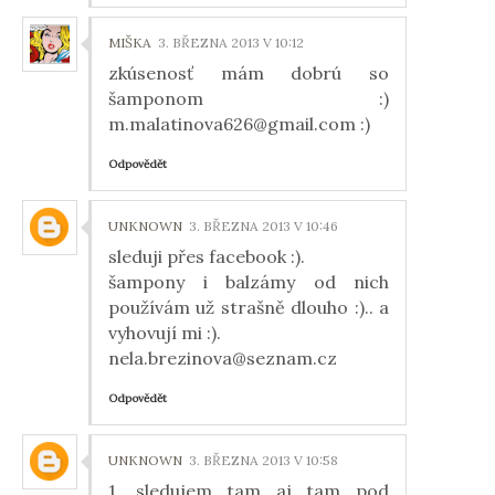
MIŠKA
3. BŘEZNA 2013 V 10:12
zkúsenosť mám dobrú so
šamponom :)
m.malatinova626@gmail.com :)
Odpovědět
UNKNOWN
3. BŘEZNA 2013 V 10:46
sleduji přes facebook :).
šampony i balzámy od nich
používám už strašně dlouho :).. a
vyhovují mi :).
nela.brezinova@seznam.cz
Odpovědět
UNKNOWN
3. BŘEZNA 2013 V 10:58
1. sledujem tam aj tam pod