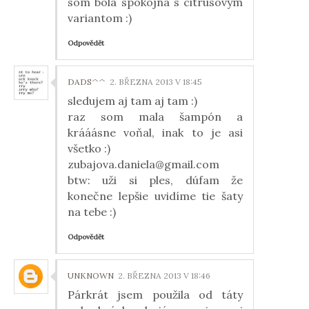
som bola spokojná s citrusovým
variantom :)
Odpovědět
DADS^^
2. BŘEZNA 2013 V 18:45
sledujem aj tam aj tam :)
raz som mala šampón a
krááásne voňal, inak to je asi
všetko :)
zubajova.daniela@gmail.com
btw: uži si ples, dúfam že
konečne lepšie uvidíme tie šaty
na tebe :)
Odpovědět
UNKNOWN
2. BŘEZNA 2013 V 18:46
Párkrát jsem použila od táty