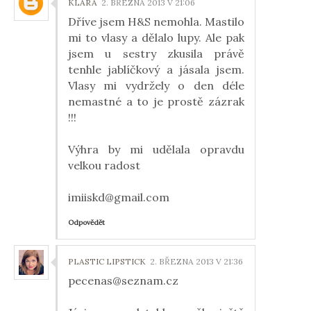
KLÁRA
2. BŘEZNA 2013 V 21:06
Dříve jsem H&S nemohla. Mastilo
mi to vlasy a dělalo lupy. Ale pak
jsem u sestry zkusila právě
tenhle jablíčkový a jásala jsem.
Vlasy mi vydržely o den déle
nemastné a to je prostě zázrak
!!!
Výhra by mi udělala opravdu
velkou radost
imiiskd@gmail.com
Odpovědět
PLASTIC LIPSTICK
2. BŘEZNA 2013 V 21:36
pecenas@seznam.cz