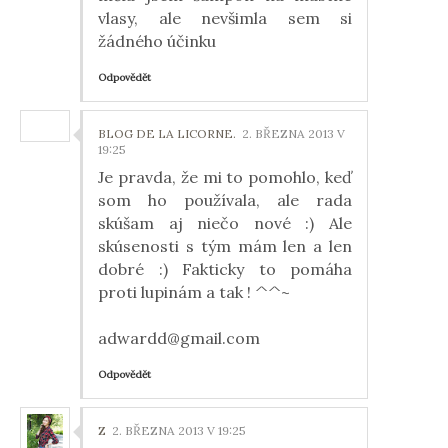
vlasy, ale nevšimla sem si
žádného účinku
Odpovědět
BLOG DE LA LICORNE.
2. BŘEZNA 2013 V
19:25
Je pravda, že mi to pomohlo, keď
som ho používala, ale rada
skúšam aj niečo nové :) Ale
skúsenosti s tým mám len a len
dobré :) Fakticky to pomáha
proti lupinám a tak ! ^^~
adwardd@gmail.com
Odpovědět
Z
2. BŘEZNA 2013 V 19:25