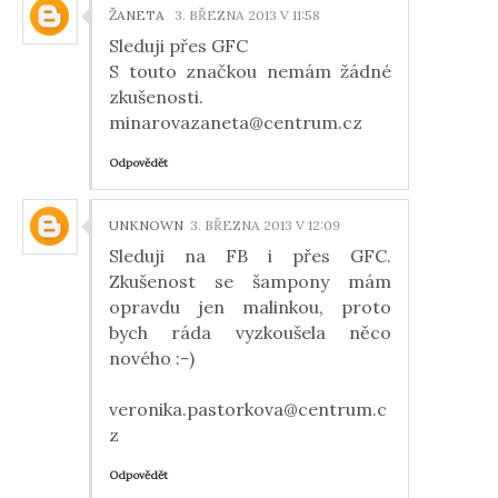
ŽANETA
3. BŘEZNA 2013 V 11:58
Sleduji přes GFC
S touto značkou nemám žádné
zkušenosti.
minarovazaneta@centrum.cz
Odpovědět
UNKNOWN
3. BŘEZNA 2013 V 12:09
Sleduji na FB i přes GFC.
Zkušenost se šampony mám
opravdu jen malinkou, proto
bych ráda vyzkoušela něco
nového :-)
veronika.pastorkova@centrum.c
z
Odpovědět