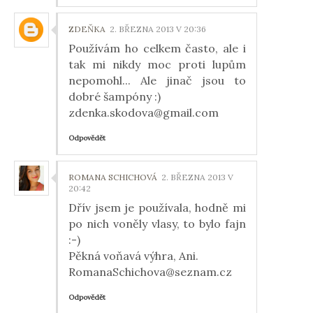
ZDEŇKA
2. BŘEZNA 2013 V 20:36
Používám ho celkem často, ale i
tak mi nikdy moc proti lupům
nepomohl... Ale jinač jsou to
dobré šampóny :)
zdenka.skodova@gmail.com
Odpovědět
ROMANA SCHICHOVÁ
2. BŘEZNA 2013 V
20:42
Dřív jsem je používala, hodně mi
po nich voněly vlasy, to bylo fajn
:-)
Pěkná voňavá výhra, Ani.
RomanaSchichova@seznam.cz
Odpovědět