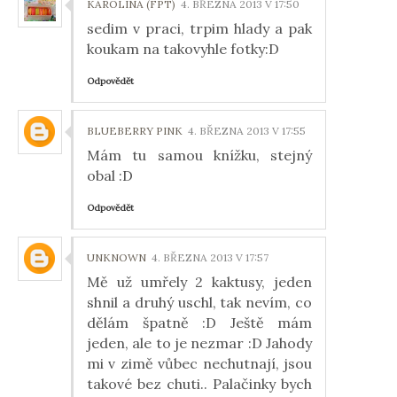
KAROLINA (FPT)
4. BŘEZNA 2013 V 17:50
sedim v praci, trpim hlady a pak
koukam na takovyhle fotky:D
Odpovědět
BLUEBERRY PINK
4. BŘEZNA 2013 V 17:55
Mám tu samou knížku, stejný
obal :D
Odpovědět
UNKNOWN
4. BŘEZNA 2013 V 17:57
Mě už umřely 2 kaktusy, jeden
shnil a druhý uschl, tak nevím, co
dělám špatně :D Ještě mám
jeden, ale to je nezmar :D Jahody
mi v zimě vůbec nechutnají, jsou
takové bez chuti.. Palačinky bych