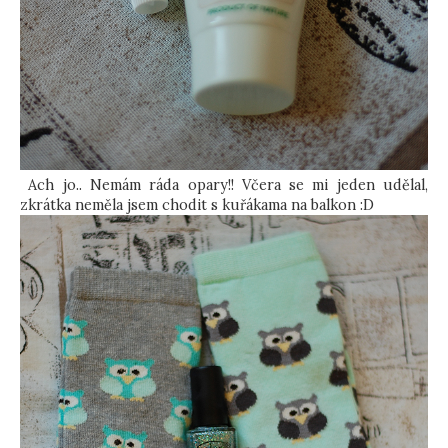
Ach jo.. Nemám ráda opary!! Včera se mi jeden udělal,
zkrátka neměla jsem chodit s kuřákama na balkon :D