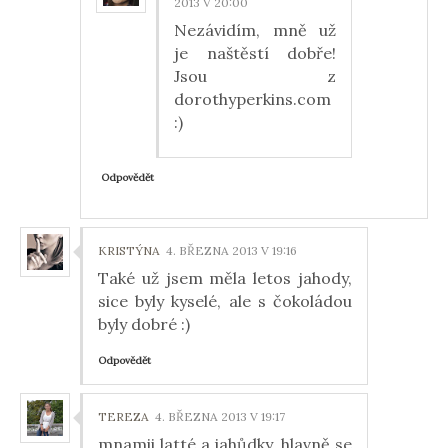
2013 V 20:00
Nezávidím, mně už
je naštěstí dobře!
Jsou z
dorothyperkins.com
:)
Odpovědět
KRISTÝNA
4. BŘEZNA 2013 V 19:16
Také už jsem měla letos jahody,
sice byly kyselé, ale s čokoládou
byly dobré :)
Odpovědět
TEREZA
4. BŘEZNA 2013 V 19:17
mnamii latté a jahůdky, hlavně se