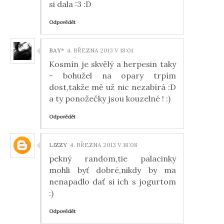
si dala :3 :D
Odpovědět
BAY*
4. BŘEZNA 2013 V 18:01
Kosmín je skvělý a herpesin taky
- bohužel na opary trpím
dost,takže mě už nic nezabírá :D
a ty ponožečky jsou kouzelné ! :)
Odpovědět
LIZZY
4. BŘEZNA 2013 V 18:08
pekný random,tie palacinky
mohli byť dobré,nikdy by ma
nenapadlo dať si ich s jogurtom
:)
Odpovědět