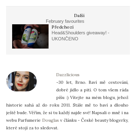
Další
February favourites
Předchozí
Head&Shoulders giveaway! -
UKONČENO
Dazzlicious
~30 let, Brno. Baví mě cestování,
dobré jídlo a pití. O tom všem ráda
píšu :) Vítejte na mém blogu, jehož
historie sahá až do roku 2011. Stále mě to baví a dlouho
ještě bude. Věřím, že si tu každý najde své! Napsali o mně i na
webu Parfumerie
Douglas
v článku - České beauty blogerky,
které stojí za to sledovat.