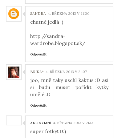
SANDRA
4. BŘEZNA 2013 V 21:00
chutné jedlá :)
http://sandra-
wardrobe.blogspot.sk/
Odpovědět
ERIKA*
4. BŘEZNA 2013 V 21:07
joo, mně taky uschl kaktus :D asi
si budu muset pořídit kytky
umělé :D
Odpovědět
ANONYMNÍ
4. BŘEZNA 2013 V 21:13
super fotky!:D:)