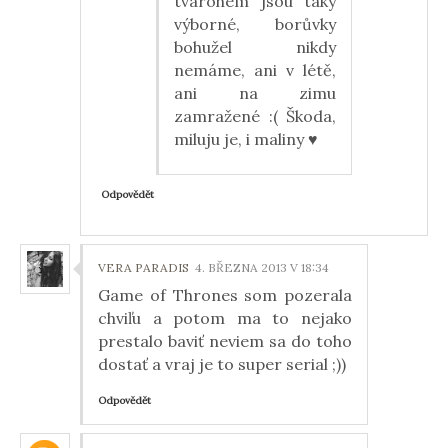
tvarohem jsou taky
výborné, borůvky
bohužel nikdy
nemáme, ani v létě,
ani na zimu
zamražené :( Škoda,
miluju je, i maliny ♥
Odpovědět
VERA PARADIS
4. BŘEZNA 2013 V 18:34
Game of Thrones som pozerala
chviľu a potom ma to nejako
prestalo baviť neviem sa do toho
dostať a vraj je to super serial ;))
Odpovědět