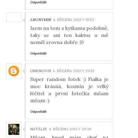
Odpovědět
ANONYMNÍ
4. BŘEZNA 2013 V 19:53
Jsem na tom s kytkama podobně,
taky se ani ten kaktus u mě
neměl zrovna dobře :D
Odpovědět
UNKNOWN
4. BŘEZNA 2013 V 20:19
Super random fotek :) Fialka je
moc krásná, kosmín je velký
léčitel a první fotečka mňam
mňam :)
Odpovědět
NATÁLIE
4. BŘEZNA 2013 V 20:26
Mňam, hned mám chuť na