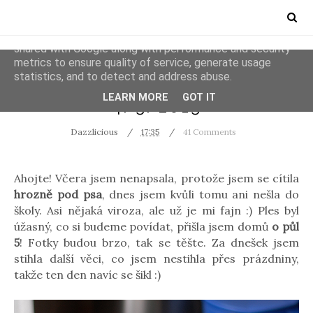
This site uses cookies from Google to deliver its services
and to analyze traffic. Your IP address and user-agent are
shared with Google along with performance and security
metrics to ensure quality of service, generate usage
statistics, and to detect and address abuse.
PHOTOS
RANDOM
LEARN MORE
GOT IT
4/3/2013
Dazzlicious
17:35
41 Comments
Ahojte! Včera jsem nenapsala, protože jsem se cítila
hrozně pod psa
, dnes jsem kvůli tomu ani nešla do
školy. Asi nějaká viroza, ale už je mi fajn :) Ples byl
úžasný, co si budeme povídat, přišla jsem domů
o půl
5
! Fotky budou brzo, tak se těšte. Za dnešek jsem
stihla další věci, co jsem nestihla přes prázdniny,
takže ten den navíc se šikl :)