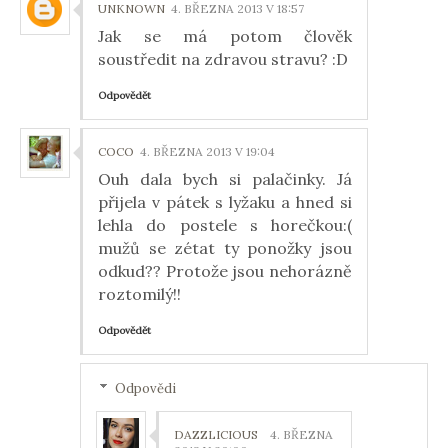
UNKNOWN
4. BŘEZNA 2013 V 18:57
Jak se má potom člověk
soustředit na zdravou stravu? :D
Odpovědět
COCO
4. BŘEZNA 2013 V 19:04
Ouh dala bych si palačinky. Já
přijela v pátek s lyžaku a hned si
lehla do postele s horečkou:(
mužů se zétat ty ponožky jsou
odkud?? Protože jsou nehorázně
roztomilý!!
Odpovědět
Odpovědi
DAZZLICIOUS
4. BŘEZNA