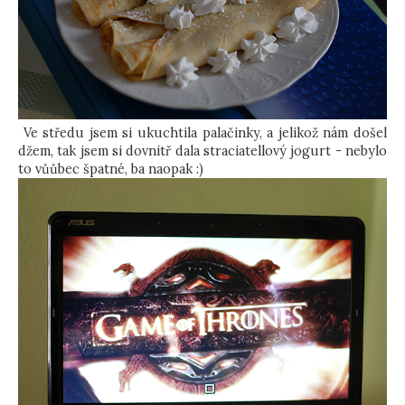
Ve středu jsem si ukuchtila palačinky, a jelikož nám došel
džem, tak jsem si dovnitř dala straciatellový jogurt - nebylo
to vůůbec špatné, ba naopak :)