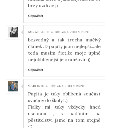
brzy uzdrav ;)
Odpovědět
MIRABELLE
4. BŘEZNA 2013 V 19:20
bezvadný a tak trochu mučivý
článek :D papity jsou nejlepší...ale
teda musím říct,že moje úplně
nejoblíbenější je oranžová :))
Odpovědět
VERONIX
4. BŘEZNA 2013 V 19:20
Papita je taky oblíbená součást
svačiny do školy! :)
Fialky mi taky vždycky hned
uschnou , s nadáním na
pěstitelství jsme na tom stejně
:D