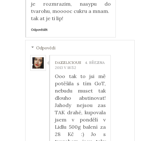
je rozmrazim, nasypu do
tvarohu, mooooc cukru a mnam.
tak at je ti lip!
Odpovědět
Odpovědi
DAZZLICIOUS
4. BŘEZNA
2013 V 18:52
Ooo tak to jsi mě
potěšila s tím GoT,
nebudu muset tak
dlouho abstinovat!
Jahody nejsou zas
TAK drahé, kupovala
jsem v pondělí v
Lidlu 500g balení za
28 Kč :) Jo s