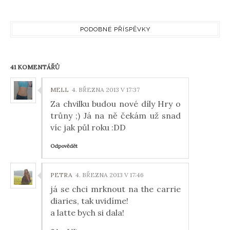
PODOBNÉ PŘÍSPĚVKY
41 KOMENTÁŘŮ
MELL
4. BŘEZNA 2013 V 17:37
Za chvilku budou nové díly Hry o
trůny ;) Já na ně čekám už snad
víc jak půl roku :DD
Odpovědět
PETRA
4. BŘEZNA 2013 V 17:46
já se chci mrknout na the carrie
diaries, tak uvidíme!
a latte bych si dala!