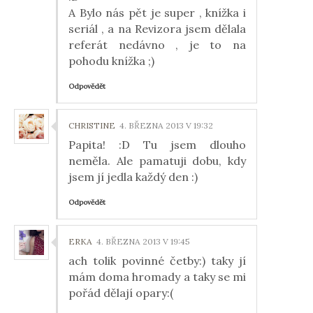
A Bylo nás pět je super , knížka i
seriál , a na Revizora jsem dělala
referát nedávno , je to na
pohodu knížka ;)
Odpovědět
CHRISTINE
4. BŘEZNA 2013 V 19:32
Papita! :D Tu jsem dlouho
neměla. Ale pamatuji dobu, kdy
jsem jí jedla každý den :)
Odpovědět
ERKA
4. BŘEZNA 2013 V 19:45
ach tolik povinné četby:) taky jí
mám doma hromady a taky se mi
pořád dělají opary:(