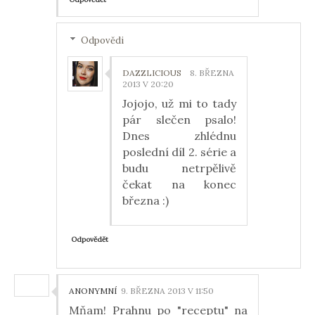
Odpovědi
DAZZLICIOUS
8. BŘEZNA
2013 V 20:20
Jojojo, už mi to tady
pár slečen psalo!
Dnes zhlédnu
poslední díl 2. série a
budu netrpělivě
čekat na konec
března :)
Odpovědět
ANONYMNÍ
9. BŘEZNA 2013 V 11:50
Mňam! Prahnu po "receptu" na