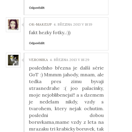
Odpovědět
OK-MAKEUP
4. BŘEZNA 2013 V 18:19
fakt hezky fotky..:))
Odpovědět
VERONIKA
4. BŘEZNA 2013 V 18:29
poslednho března je další série
GoT :) Mmmm jahody, mnam, ale
tedka pres zimu byvaji
strasnedrahe :( joo palacinky,
moje nejoblibenejsi!! a s dzemem
je nedelam nikdy, vzdy s
tvarohem, ktery nejak ochutim.
posledni dobou
boruvkama,mame vzdy z leta na
mrazaku tri krabicky boruvek, tak