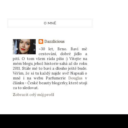
O MNĚ
Dazzlicious
~30 let, Brno. Baví mě
cestování, dobré jídlo a
pití. O tom všem ráda píšu :) Vítejte na
mém blogu, jehož historie sahá až do roku
2011. Stále mě to baví a dlouho ještě bude.
Věřím, že si tu každý najde své! Napsali o
mně i na webu Parfumerie
Douglas
v
článku - České beauty blogerky, které stojí
za to sledovat.
Zobrazit celý můj profil