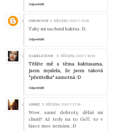
Odpovědět
UNKNOWN
4. BŘEZNA 2013 V 21:45
Taky mi uschnul kaktus :D.
Odpovědět
DAZZLICIOUS
5. BŘEZNA 2013 V 16:10
Těšíte mě s těma kaktusama,
jsem myslela, že jsem taková
"pěstitelka" samotná :D
Odpovědět
ANNIE
5. BŘEZNA 2013 V 17:36
Wow, samé dobroty, děláš mi
chutě! Až tedy na to GoT, to v
lásce moc nemám..:D