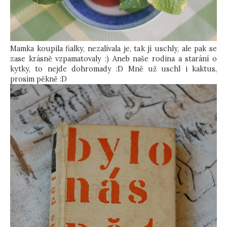
Mamka koupila fialky, nezalívala je, tak jí uschly, ale pak se
zase krásně vzpamatovaly :) Aneb naše rodina a starání o
kytky, to nejde dohromady :D Mně už uschl i kaktus,
prosím pěkně :D