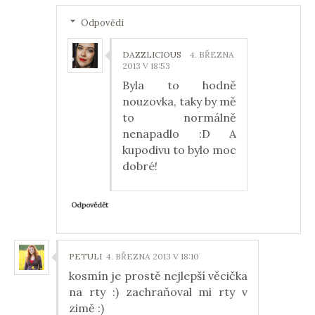
Odpovědi
DAZZLICIOUS
4. BŘEZNA
2013 V 18:53
Byla to hodně
nouzovka, taky by mě
to normálně
nenapadlo :D A
kupodivu to bylo moc
dobré!
Odpovědět
PETULI
4. BŘEZNA 2013 V 18:10
kosmín je prostě nejlepší věcička
na rty :) zachraňoval mi rty v
zimě :)