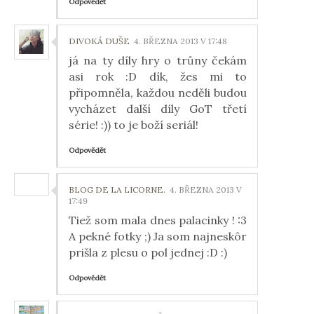
Odpovědět
DIVOKÁ DUŠE
4. BŘEZNA 2013 V 17:48
já na ty díly hry o trůny čekám
asi rok :D dík, žes mi to
připomněla, každou neděli budou
vycházet další díly GoT třetí
série! :)) to je boží seriál!
Odpovědět
BLOG DE LA LICORNE.
4. BŘEZNA 2013 V
17:49
Tiež som mala dnes palacinky ! :3
A pekné fotky ;) Ja som najneskôr
prišla z plesu o pol jednej :D :)
Odpovědět