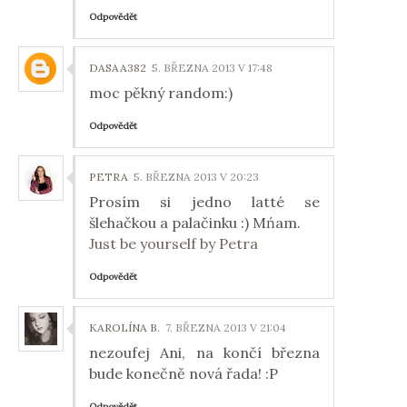
Odpovědět
DASAA382
5. BŘEZNA 2013 V 17:48
moc pěkný random:)
Odpovědět
PETRA
5. BŘEZNA 2013 V 20:23
Prosím si jedno latté se
šlehačkou a palačinku :) Mńam.
Just be yourself by Petra
Odpovědět
KAROLÍNA B.
7. BŘEZNA 2013 V 21:04
nezoufej Ani, na končí března
bude konečně nová řada! :P
Odpovědět