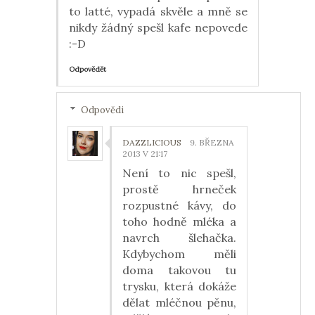
to latté, vypadá skvěle a mně se
nikdy žádný spešl kafe nepovede
:-D
Odpovědět
Odpovědi
DAZZLICIOUS
9. BŘEZNA
2013 V 21:17
Není to nic spešl,
prostě hrneček
rozpustné kávy, do
toho hodně mléka a
navrch šlehačka.
Kdybychom měli
doma takovou tu
trysku, která dokáže
dělat mléčnou pěnu,