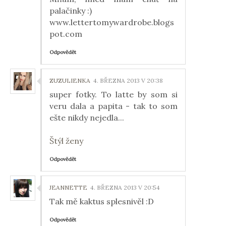
palačinky :)
www.lettertomywardrobe.blogs
pot.com
Odpovědět
ZUZULIENKA
4. BŘEZNA 2013 V 20:38
super fotky. To latte by som si
veru dala a papita - tak to som
ešte nikdy nejedla...
Štýl ženy
Odpovědět
JEANNETTE
4. BŘEZNA 2013 V 20:54
Tak mě kaktus splesnivěl :D
Odpovědět