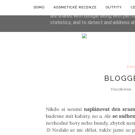
DOMŮ
KOSMETICKÉ RECENZE
OUTFITY
C
This site uses cookies from Google to de
are shared with Google along with perfo
statistics, and to detect and address a
PHO
BLOGG
Dazzlicious
Nikdo si neumí
naplánovat den sraz
budeme mít kabáty, no a. Ale
se sněhe
nevhodné boty nebo bundy, zbytek nem
:D Nedalo se nic dělat, takže jsme se 