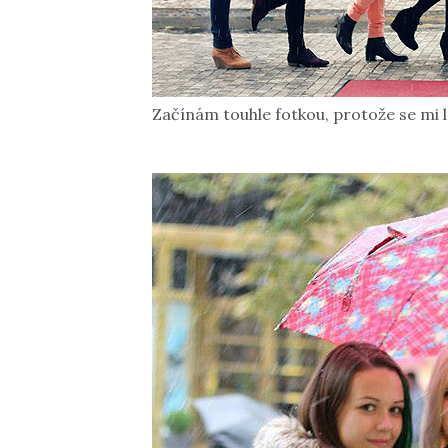
Začínám touhle fotkou, protože se mi líb