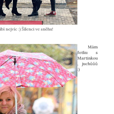
í nejvíc :) Šílenci ve sněhu!
Mám
fotku s
Martinkou
, juchůůů
:)