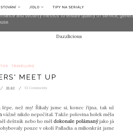
ESTOVÁNÍ
JÍDLO
TIPY NA SERIÁLY
liver its services and to analyze traffic. Your IP address and us
rmance and security metrics to ensure quality of service, gene
buse.
TOS
TRAVELLING
ERS' MEET UP
16:40
51 Comments
u
lépe, než my! Říkaly jsme si, konec října, tak už
m
vážně nikdo nepočítal. Takže polovina holek měla
ěl deštník nebo ho měl
dokonale polámaný
jako já
pohybovaly pouze v okolí Palladia a milionkrát jsme