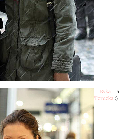
Evka
a
Terezka
:)