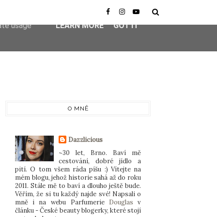
er-agent
rate usage
LEARN MORE
GOT IT
O MNĚ
Dazzlicious
~30 let, Brno. Baví mě
cestování, dobré jídlo a
pití. O tom všem ráda píšu :) Vítejte na
mém blogu, jehož historie sahá až do roku
2011. Stále mě to baví a dlouho ještě bude.
Věřím, že si tu každý najde své! Napsali o
mně i na webu Parfumerie
Douglas
v
článku - České beauty blogerky, které stojí