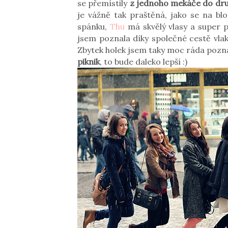
se přemístily
z jednoho mekáče do dr
je vážně tak praštěná, jako se na blo
spánku,
Thu
má skvělý vlasy a super 
jsem poznala díky společné cestě vla
Zbytek holek jsem taky moc ráda pozna
piknik
, to bude daleko lepší :)