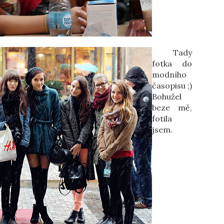
Tady
fotka do
modního
časopisu ;)
Bohužel
beze mě,
fotila
jsem.