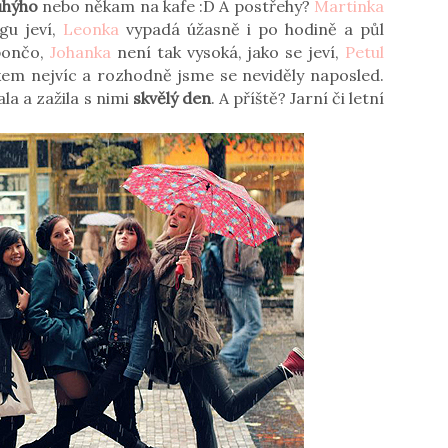
uhýho
nebo někam na kafe :D A postřehy?
Martinka
gu jeví,
Leonka
vypadá úžasně i po hodině a půl
pončo,
Johanka
není tak vysoká, jako se jeví,
Petul
kem nejvíc a rozhodně jsme se neviděly naposled.
la a zažila s nimi
skvělý den
. A příště? Jarní či letní