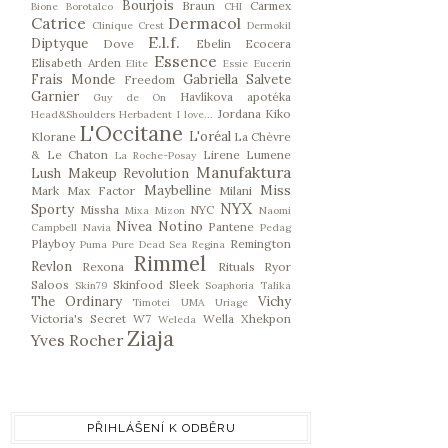
Bourjois
Braun
Carmex
Bione
Borotalco
CHI
Catrice
Dermacol
Clinique
Crest
Dermokil
E.l.f.
Diptyque
Dove
Ebelin
Ecocera
Essence
Elisabeth Arden
Elite
Essie
Eucerin
Frais Monde
Gabriella Salvete
Freedom
Garnier
Havlíkova apotéka
Guy de On
Jordana
Kiko
Head&Shoulders
Herbadent
I love...
L'Occitane
L'oréal
Klorane
La Chèvre
& Le Chaton
Lirene
Lumene
La Roche-Posay
Manufaktura
Lush
Makeup Revolution
Maybelline
Miss
Mark
Max Factor
Milani
NYX
Sporty
Missha
NYC
Mixa
Mizon
Naomi
Nivea
Notino
Pantene
Campbell
Navia
Pedag
Playboy
Remington
Puma
Pure Dead Sea
Regina
Rimmel
Revlon
Rexona
Rituals
Ryor
Saloos
Skinfood
Sleek
Skin79
Soaphoria
Talika
The Ordinary
Vichy
Timotei
UMA
Uriage
Victoria's Secret
W7
Wella
Xhekpon
Weleda
Ziaja
Yves Rocher
PŘIHLÁŠENÍ K ODBĚRU