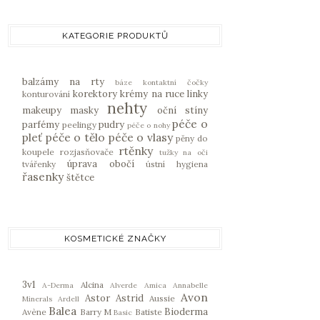
KATEGORIE PRODUKTŮ
balzámy na rty
báze
kontaktní čočky
korektory
krémy na ruce
linky
konturování
nehty
makeupy
masky
oční stíny
péče o
parfémy
pudry
peelingy
péče o nohy
pleť
péče o tělo
péče o vlasy
pěny do
rtěnky
koupele
rozjasňovače
tužky na oči
úprava obočí
tvářenky
ústní hygiena
řasenky
štětce
KOSMETICKÉ ZNAČKY
3v1
Alcina
A-Derma
Alverde
Amica
Annabelle
Avon
Astor
Astrid
Aussie
Minerals
Ardell
Balea
Bioderma
Avène
Barry M
Batiste
Basic