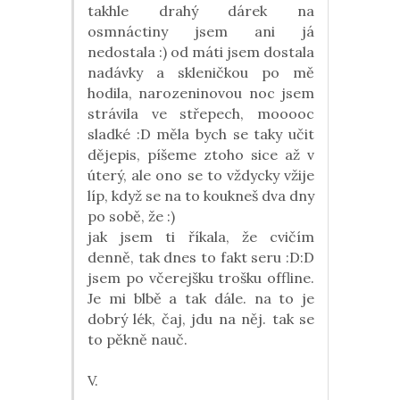
takhle drahý dárek na
osmnáctiny jsem ani já
nedostala :) od máti jsem dostala
nadávky a skleničkou po mě
hodila, narozeninovou noc jsem
strávila ve střepech, mooooc
sladké :D měla bych se taky učit
dějepis, píšeme ztoho sice až v
úterý, ale ono se to vždycky vžije
líp, když se na to koukneš dva dny
po sobě, že :)
jak jsem ti říkala, že cvičím
denně, tak dnes to fakt seru :D:D
jsem po včerejšku trošku offline.
Je mi blbě a tak dále. na to je
dobrý lék, čaj, jdu na něj. tak se
to pěkně nauč.
V.