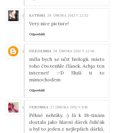
KATRINA
26. ÚNORA 2012 V 22:32
Very nice picture!
Odpovědět
DEEDENISA
26. ÚNORA 2012 V 22:36
měla bych se učit biologii, místo
toho čtu tenhle článek. Achjo ten
internet! :-D Sluší ti to
mimochodem
Odpovědět
VERONIKA
27. ÚNORA 2012 V 9:15
Pěkné nehtíky. :) Já k 18-tinám
dostala jako hlavní dárek řidičák
a byl to jeden z nejlepších dárků,