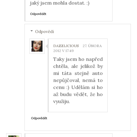
jaký jsem mohla dostat. :)
Odpovědět
Odpovědi
DAZZLICIOUS
27. ÚNORA
2012 V 17:49
Taky jsem ho napřed
chtěla, ale jelikož by
mi táta stejně auto
nepůjčoval, nemá to
cenu :) Udělám si ho
až budu vědět, že ho
využiju.
Odpovědět