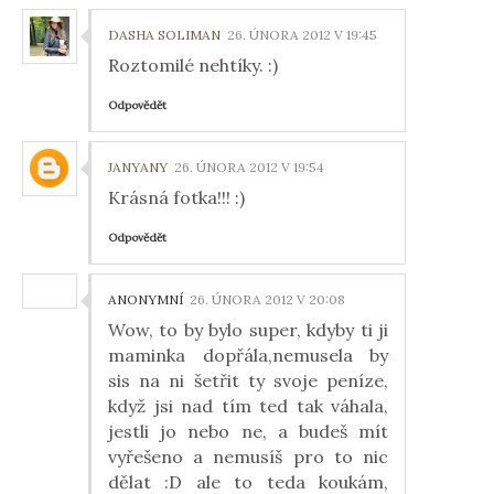
DASHA SOLIMAN
26. ÚNORA 2012 V 19:45
Roztomilé nehtíky. :)
Odpovědět
JANYANY
26. ÚNORA 2012 V 19:54
Krásná fotka!!! :)
Odpovědět
ANONYMNÍ
26. ÚNORA 2012 V 20:08
Wow, to by bylo super, kdyby ti ji
maminka dopřála,nemusela by
sis na ni šetřit ty svoje peníze,
když jsi nad tím ted tak váhala,
jestli jo nebo ne, a budeš mít
vyřešeno a nemusíš pro to nic
dělat :D ale to teda koukám,