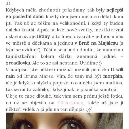
:D
Kdybych měla zhodnotit prázdniny, tak byly
nejlepší
za poslední dobu
, každý den jsem měla co dělat, kam
jít. Tak už se těším na velikonoční, i když ty budou
daleko kratší. A pak na květnové svátky, mezi kterými
oslavím svoje
18tiny
, a to hned dvakrát - jednou u nás
ve městě s děckama a jednou
v Brně na Majálesu
(s
kým se uvidím?). Těším se a budu doufat, že mamčino
tajnůstkaření kolem dárku znamená jediné -
zrcadlovku
. Ale to se asi nestane. Uvidíme :)
V nadpisu jste někteří možná poznali písničku
It will
rain
od Bruna Marse. Vím, že tam má být
morphin
,
ale já když to slyšela poprvé, rozuměla jsem muffins,
tak se mi to zalíbilo, i když jinak je písnička smutná.
Už je to moc dlouhé, tak vám sem prdnu ještě fotku,
co už se objevila na
FB stránce
, takže už jste ji
někteří viděli. A já jdu na ten dějepis ://