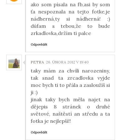
ako som písala na fb,asi by som
ťa nespoznala na tejto fotke,je
nádherná,ty si nádherná! :)
dúfam s tebou,že to bude
zrkadlovka,držím ti palce
Odpovědět
PETRA
26. ÚNORA 2012 V 19:40
taky mám za chvíli narozeniny,
tak snad ta zrcadlovka vyjde
moc bych ti to přála a zasloužíš si
ji :)
jinak taky bych měla najet na
dějepis 8 stránek o druhé
světové, naštěstí an středu a ta
fotka je nejlepší!!
Odpovědět