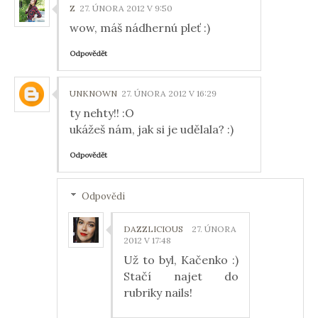
Z
27. ÚNORA 2012 V 9:50
wow, máš nádhernú pleť :)
Odpovědět
UNKNOWN
27. ÚNORA 2012 V 16:29
ty nehty!! :O
ukážeš nám, jak si je udělala? :)
Odpovědět
Odpovědi
DAZZLICIOUS
27. ÚNORA
2012 V 17:48
Už to byl, Kačenko :)
Stačí najet do
rubriky nails!