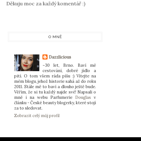
Děkuju moc za každý komentář :)
O MNĚ
Dazzlicious
~30 let, Brno. Baví mě
cestování, dobré jídlo a
pití. O tom všem ráda píšu :) Vítejte na
mém blogu, jehož historie sahá až do roku
2011. Stále mě to baví a dlouho ještě bude.
Věřím, že si tu každý najde své! Napsali o
mně i na webu Parfumerie
Douglas
v
článku - České beauty blogerky, které stojí
za to sledovat.
Zobrazit celý můj profil