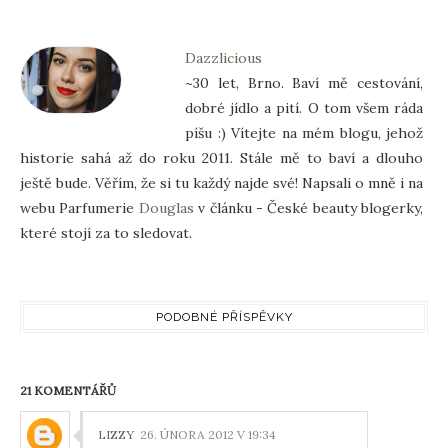
Dazzlicious
~30 let, Brno. Baví mě cestování,
dobré jídlo a pití. O tom všem ráda
píšu :) Vítejte na mém blogu, jehož
historie sahá až do roku 2011. Stále mě to baví a dlouho
ještě bude. Věřím, že si tu každý najde své! Napsali o mně i na
webu Parfumerie
Douglas
v článku - České beauty blogerky,
které stojí za to sledovat.
PODOBNÉ PŘÍSPĚVKY
21 KOMENTÁŘŮ
LIZZY
26. ÚNORA 2012 V 19:34