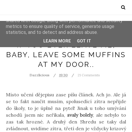
This site uses cookies from Google to deliver its services
and to analyze traffic. Your IP address and user-agent are
shared with Google along with performance and security
metrics to ensure quality of service, generate usage
statistics, and to detect and address abuse.
WRITE
LEARN MORE
GOT IT
IF YOU EVER LEAVE ME,
BABY, LEAVE SOME MUFFINS
AT MY DOOR..
Dazzlicious
19:30
21 Comments
Místo učení dějepisu zase píšu článek. Ach jo. Ale já
se to fakt naučit musím, spolusedící zítra nepřijde
do školy, to je úplně na pytel! Jinak u toho umývání
schodů jsem nic neříkala,
svaly bolely
, ale nebylo to
zas tak hrozné. A druhý den Shredu se taky dal
zvládnout, uvidíme zítra, třetí den je vždycky krizový