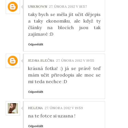
UNKNOWN
27. ÚNORA 2012 V 18:57
taky bych se měla jít učit dějepis
a taky ekonomiku, ale když ty
články na blocích jsou tak
zajímavé :D
Odpovědět
JEDNA SLEČNA
27. ÚNORA 2012 V 19:55
krásná fotka! :) já se právě teď
mám učit přirodopis ale moc se
mi teda nechce :D
Odpovědět
HELENA
27. ÚNORA 2012 V 19:59
na te fotce si uzasna !
Odpovědět