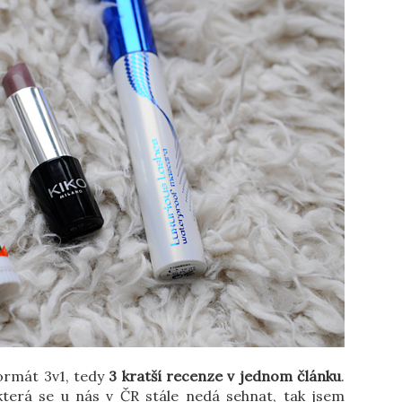
ormát 3v1, tedy
3 kratší recenze v jednom článku
.
terá se u nás v ČR stále nedá sehnat, tak jsem