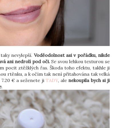
taky nevylepší.
Voděodolnost asi v pořádku, nikde
á ani nedrolí pod oči.
Se svou lehkou texturou se
 pocit ztěžklých řas. Škoda toho efektu, takhle ji
u rtěnku, a k očím tak není přitahována tak velká
 7.20 € a seženete ji
TADY
, ale
nekoupila bych si ji
e
.