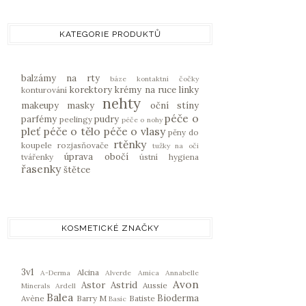
KATEGORIE PRODUKTŮ
balzámy na rty
báze
kontaktní čočky
korektory
krémy na ruce
linky
konturování
nehty
makeupy
masky
oční stíny
péče o
parfémy
pudry
peelingy
péče o nohy
pleť
péče o tělo
péče o vlasy
pěny do
rtěnky
koupele
rozjasňovače
tužky na oči
úprava obočí
tvářenky
ústní hygiena
řasenky
štětce
KOSMETICKÉ ZNAČKY
3v1
Alcina
A-Derma
Alverde
Amica
Annabelle
Avon
Astor
Astrid
Aussie
Minerals
Ardell
Balea
Bioderma
Avène
Barry M
Batiste
Basic