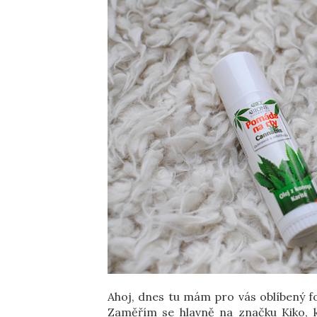
Ahoj, dnes tu mám pro vás oblíbený f
Zaměřím se hlavně na značku Kiko, k