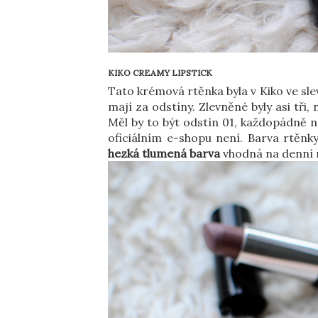
KIKO CREAMY LIPSTICK
Tato krémová rtěnka byla v Kiko ve slev
mají za odstíny. Zlevněné byly asi tři, 
Měl by to být odstín 01, každopádně nev
oficiálním e-shopu není. Barva rtěnk
hezká tlumená barva
vhodná na denní n