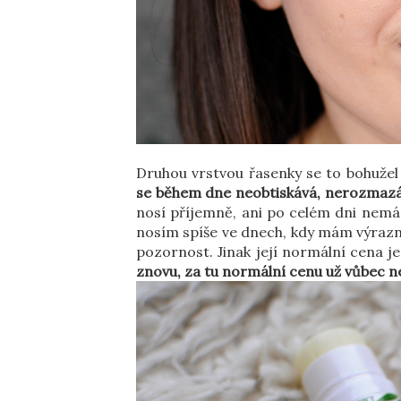
Druhou vrstvou řasenky se to bohužel 
se během dne neobtiskává, nerozmazáv
nosí příjemně, ani po celém dni nemám
nosím spíše ve dnech, kdy mám výrazno
pozornost. Jinak její normální cena je
znovu, za tu normální cenu už vůbec n