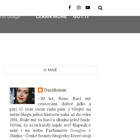
er-agent
rate usage
LEARN MORE
GOT IT
O MNĚ
Dazzlicious
~30 let, Brno. Baví mě
cestování, dobré jídlo a
pití. O tom všem ráda píšu :) Vítejte na
mém blogu, jehož historie sahá až do roku
2011. Stále mě to baví a dlouho ještě bude.
Věřím, že si tu každý najde své! Napsali o
mně i na webu Parfumerie
Douglas
v
článku - České beauty blogerky, které stojí