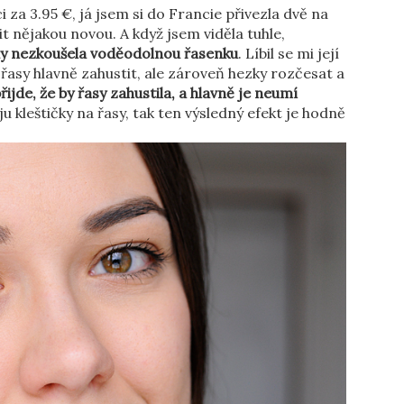
i za 3.95 €, já jsem si do Francie přivezla dvě na
t nějakou novou. A když jsem viděla tuhle,
dy nezkoušela voděodolnou řasenku
. Líbil se mi její
y řasy hlavně zahustit, ale zároveň hezky rozčesat a
jde, že by řasy zahustila, a hlavně je neumí
ju kleštičky na řasy, tak ten výsledný efekt je hodně