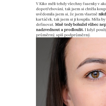
V Kiko měli tehdy všechny řasenky v akc
dopotřebování, tak jsem si chtěla koupi
uvědomila jsem si, že jsem vlastně
nik
kartáček, tak jsem si ji koupila. Měla b
definovat.
Mně tedy bohužel vůbec nepři
nadzvednout a prodloužit.
I když použi
průměrný, spíš podprůměrný.