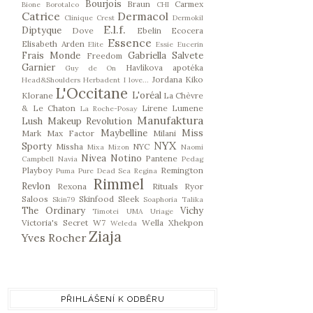
Bourjois
Braun
Carmex
Bione
Borotalco
CHI
Catrice
Dermacol
Clinique
Crest
Dermokil
E.l.f.
Diptyque
Dove
Ebelin
Ecocera
Essence
Elisabeth Arden
Elite
Essie
Eucerin
Frais Monde
Gabriella Salvete
Freedom
Garnier
Havlíkova apotéka
Guy de On
Jordana
Kiko
Head&Shoulders
Herbadent
I love...
L'Occitane
L'oréal
Klorane
La Chèvre
& Le Chaton
Lirene
Lumene
La Roche-Posay
Manufaktura
Lush
Makeup Revolution
Maybelline
Miss
Mark
Max Factor
Milani
NYX
Sporty
Missha
NYC
Mixa
Mizon
Naomi
Nivea
Notino
Pantene
Campbell
Navia
Pedag
Playboy
Remington
Puma
Pure Dead Sea
Regina
Rimmel
Revlon
Rexona
Rituals
Ryor
Saloos
Skinfood
Sleek
Skin79
Soaphoria
Talika
The Ordinary
Vichy
Timotei
UMA
Uriage
Victoria's Secret
W7
Wella
Xhekpon
Weleda
Ziaja
Yves Rocher
PŘIHLÁŠENÍ K ODBĚRU