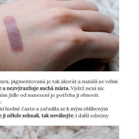
ru, pigmentovaná je tak akorát a nanáší se velmi
e a nezvýrazňuje suchá místa.
Výdrž není nic
vním jídle od nanesení je potřeba ji obnovit.
ě.
ní hodně často a zařadila se k mým oblíbeným
 ji někde sehnali, tak neváhejte
, i další odstíny