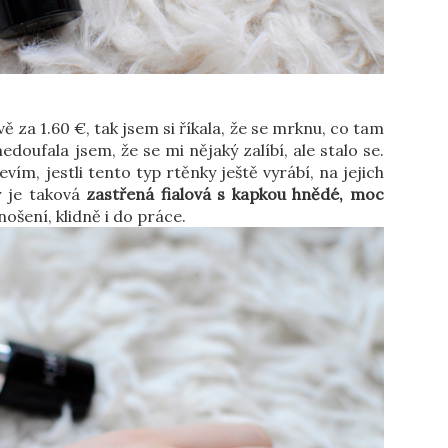
ě za 1.60 €, tak jsem si říkala, že se mrknu, co tam
nedoufala jsem, že se mi nějaký zalíbí, ale stalo se.
ím, jestli tento typ rtěnky ještě vyrábí, na jejich
y je taková
zastřená fialová s kapkou hnědé, moc
ošení, klidně i do práce.