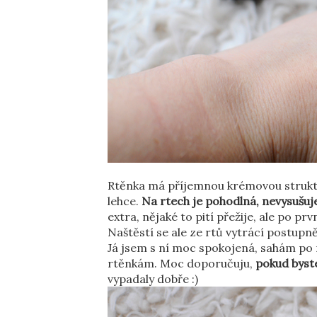
Rtěnka má příjemnou krémovou struktu
lehce.
Na rtech je pohodlná, nevysušuj
extra, nějaké to pití přežije, ale po pr
Naštěstí se ale ze rtů vytrácí postupn
Já jsem s ní moc spokojená, sahám po 
rtěnkám. Moc doporučuju,
pokud byste
vypadaly dobře :)