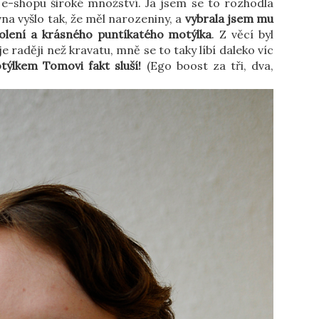
a e-shopu široké množství. Já jsem se to rozhodla
na vyšlo tak, že měl narozeniny, a
vybrala jsem mu
holení a krásného puntíkatého motýlka
. Z věcí byl
e raději než kravatu, mně se to taky líbí daleko víc
týlkem Tomovi fakt sluší!
(Ego boost za tři, dva,