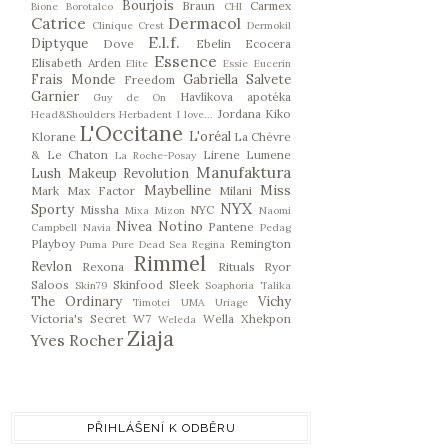
Bourjois
Braun
Carmex
Bione
Borotalco
CHI
Catrice
Dermacol
Clinique
Crest
Dermokil
E.l.f.
Diptyque
Dove
Ebelin
Ecocera
Essence
Elisabeth Arden
Elite
Essie
Eucerin
Frais Monde
Gabriella Salvete
Freedom
Garnier
Havlíkova apotéka
Guy de On
Jordana
Kiko
Head&Shoulders
Herbadent
I love...
L'Occitane
L'oréal
Klorane
La Chèvre
& Le Chaton
Lirene
Lumene
La Roche-Posay
Manufaktura
Lush
Makeup Revolution
Maybelline
Miss
Mark
Max Factor
Milani
NYX
Sporty
Missha
NYC
Mixa
Mizon
Naomi
Nivea
Notino
Pantene
Campbell
Navia
Pedag
Playboy
Remington
Puma
Pure Dead Sea
Regina
Rimmel
Revlon
Rexona
Rituals
Ryor
Saloos
Skinfood
Sleek
Skin79
Soaphoria
Talika
The Ordinary
Vichy
Timotei
UMA
Uriage
Victoria's Secret
W7
Wella
Xhekpon
Weleda
Ziaja
Yves Rocher
PŘIHLÁŠENÍ K ODBĚRU