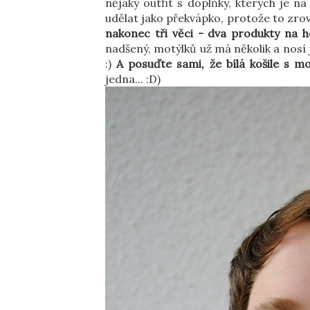
nějaký outfit s doplňky, kterých je n
udělat jako překvápko, protože to zrov
nakonec tři věci - dva produkty na 
nadšený, motýlků už má několik a nosí j
:)
A posuďte sami, že bílá košile s mo
jedna... :D)