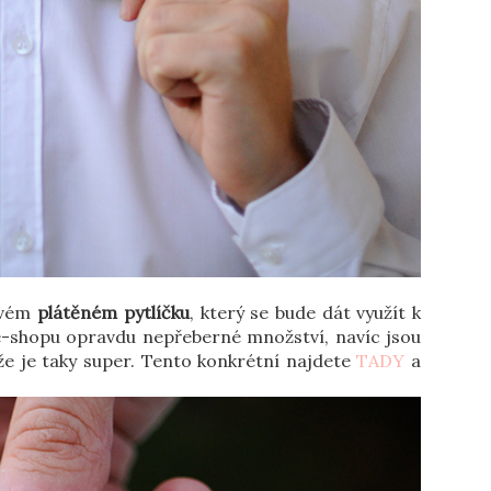
lovém
plátěném pytlíčku
, který se bude dát využít k
-shopu opravdu nepřeberné množství, navíc jsou
že je taky super. Tento konkrétní najdete
TADY
a