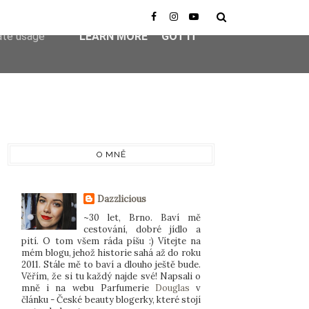
er-agent
rate usage
LEARN MORE
GOT IT
O MNĚ
Dazzlicious
~30 let, Brno. Baví mě
cestování, dobré jídlo a
pití. O tom všem ráda píšu :) Vítejte na
mém blogu, jehož historie sahá až do roku
2011. Stále mě to baví a dlouho ještě bude.
Věřím, že si tu každý najde své! Napsali o
mně i na webu Parfumerie
Douglas
v
článku - České beauty blogerky, které stojí