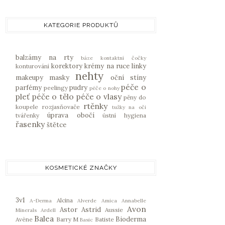
KATEGORIE PRODUKTŮ
balzámy na rty
báze
kontaktní čočky
korektory
krémy na ruce
linky
konturování
nehty
makeupy
masky
oční stíny
péče o
parfémy
pudry
peelingy
péče o nohy
pleť
péče o tělo
péče o vlasy
pěny do
rtěnky
koupele
rozjasňovače
tužky na oči
úprava obočí
tvářenky
ústní hygiena
řasenky
štětce
KOSMETICKÉ ZNAČKY
3v1
Alcina
A-Derma
Alverde
Amica
Annabelle
Avon
Astor
Astrid
Aussie
Minerals
Ardell
Balea
Bioderma
Avène
Barry M
Batiste
Basic