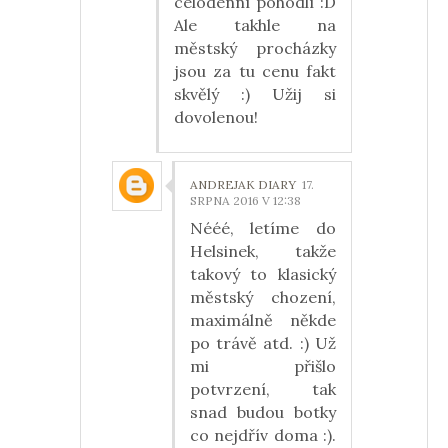
celodenní pohodlí :D
Ale takhle na
městský procházky
jsou za tu cenu fakt
skvělý :) Užij si
dovolenou!
ANDREJAK DIARY
17.
SRPNA 2016 V 12:38
Nééé, letíme do
Helsinek, takže
takový to klasický
městský chození,
maximálně někde
po trávě atd. :) Už
mi přišlo
potvrzení, tak
snad budou botky
co nejdřív doma :).