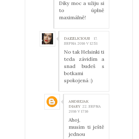
Díky moc a užiju si
to úplně
maximálně!
DAZZLICIOUS
17.
SRPNA 2016 V 12:51
No tak Helsinki ti
teda závidím a
snad budeš s
botkami
spokojená :)
ANDREJAK
DIARY
22. SRPNA
2016 V 17:16
Ahoj,
musím ti ještě
jednou