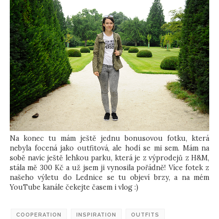
Na konec tu mám ještě jednu bonusovou fotku, která
nebyla focená jako outfitová, ale hodí se mi sem. Mám na
sobě navíc ještě lehkou parku, která je z výprodejů z H&M,
stála mě 300 Kč a už jsem ji vynosila pořádně! Více fotek z
našeho výletu do Lednice se tu objeví brzy, a na mém
YouTube kanále čekejte časem i vlog :)
COOPERATION
INSPIRATION
OUTFITS