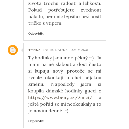
života trochu radosti a lehkosti.
Pokud potřebujete zvednout
náladu, není nic lepšího než nosit
tričko s vtipem.
Odpovědět
TYNKA_125
16. LEDNA 2024 V 21:31
Ty hodinky jsou moc pěkný :-) . Já
mám na ně slabost a dost často
si kupuju nový, protože se mi
rychle okoukají a chci nějakou
změnu. Naposledy jsem si
koupila dámské hodinky gucci z
https://www.beny.cz/gucci/
a
ještě pořád se mi neokoukaly a to
je nosím denně :-) .
Odpovědět