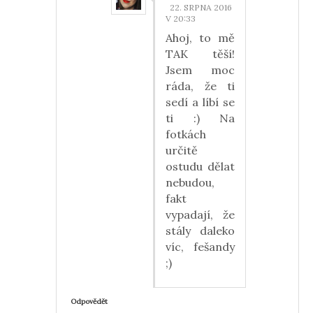
22. SRPNA 2016
V 20:33
Ahoj, to mě
TAK těší!
Jsem moc
ráda, že ti
sedí a líbí se
ti :) Na
fotkách
určitě
ostudu dělat
nebudou,
fakt
vypadají, že
stály daleko
víc, fešandy
;)
Odpovědět