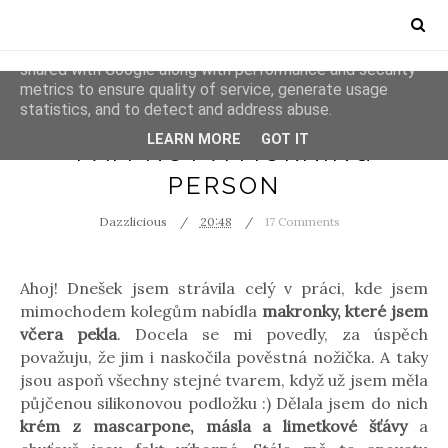
This site uses cookies from Google to deliver its services
and to analyze traffic. Your IP address and user-agent are
shared with Google along with performance and security
metrics to ensure quality of service, generate usage
statistics, and to detect and address abuse.
COOPERATION
INSPIRATION
LEARN MORE
GOT IT
I AM NOT A MORNING
PERSON
Dazzlicious
20:48
17 Comments
Ahoj! Dnešek jsem strávila celý v práci, kde jsem
mimochodem kolegům nabídla
makronky, které jsem
včera pekla
. Docela se mi povedly, za úspěch
považuju, že jim i naskočila pověstná nožička. A taky
jsou aspoň všechny stejné tvarem, když už jsem měla
půjčenou silikonovou podložku :) Dělala jsem do nich
krém z mascarpone, másla a limetkové šťávy
a