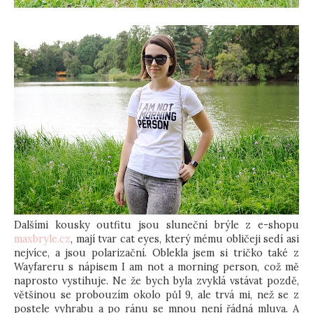
Dalšími kousky outfitu jsou sluneční brýle z e-shopu
maxbryle.cz
, mají tvar cat eyes, který mému obličeji sedí asi
nejvíce, a jsou polarizační. Oblekla jsem si tričko také z
Wayfareru s nápisem I am not a morning person, což mě
naprosto vystihuje. Ne že bych byla zvyklá vstávat pozdě,
většinou se probouzím okolo půl 9, ale trvá mi, než se z
postele vyhrabu a po ránu se mnou není řádná mluva. A