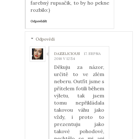
farebný rupsačik, to by ho pekne
rozbilo:)
Odpovědět
Odpovědi
DAZZLICIOUS
17. SRPNA
2016 V 12:54
Děkuju za názor,
určitě to ve zlém
neberu. Outfit jsme s
přítelem fotili během
výletu, tak jsem
tomu nepřikládala
takovou váhu jako
vždy, i proto to
prezentuju jako
takové pohodové,
nechtělo se mi ani