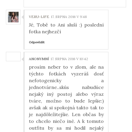
VERU-LIFE
17. SRPNA 2016 V 9:48
Jé, Tobě to Ani sluší :) poslední
fotka nejhezčí
Odpovědět
ANONYMNÍ
17. SRPNA 2016 V 10:42
prosím neber to v zlom, ale na
týchto fotkách vyzeráš dosť
nefotogenicky a
jednotvárne..skús nabudúce
nejaký iný postoj alebo výraz
tváre, možno to bude lepšie:)
avšak ak si spokojná takto tak to
je najdôležitejšie. Len občas by
to chcelo niečo iné. A k tomuto
outfitu by sa mi hodil nejaký