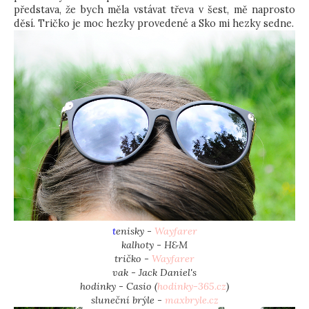
představa, že bych měla vstávat třeva v šest, mě naprosto
děsí. Tričko je moc hezky provedené a Sko mi hezky sedne.
t
enisky -
Wayfarer
kalhoty - H&M
tričko -
Wayfarer
vak - Jack Daniel's
hodinky - Casio (
hodinky-365.cz
)
sluneční brýle -
maxbryle.cz