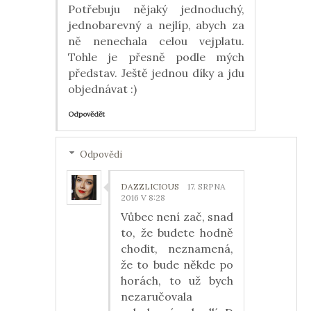
Potřebuju nějaký jednoduchý,
jednobarevný a nejlíp, abych za
ně nenechala celou vejplatu.
Tohle je přesně podle mých
představ. Ještě jednou díky a jdu
objednávat :)
Odpovědět
Odpovědi
DAZZLICIOUS
17. SRPNA
2016 V 8:28
Vůbec není zač, snad
to, že budete hodně
chodit, neznamená,
že to bude někde po
horách, to už bych
nezaručovala