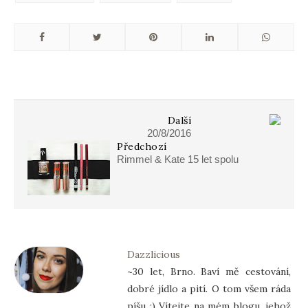
Další
20/8/2016
Předchozí
Rimmel & Kate 15 let spolu
Dazzlicious
~30 let, Brno. Baví mě cestování,
dobré jídlo a pití. O tom všem ráda
píšu :) Vítejte na mém blogu, jehož