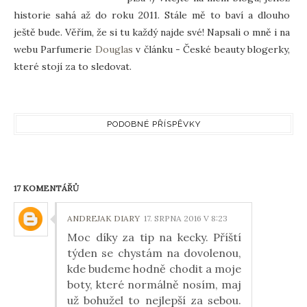
historie sahá až do roku 2011. Stále mě to baví a dlouho
ještě bude. Věřím, že si tu každý najde své! Napsali o mně i na
webu Parfumerie
Douglas
v článku - České beauty blogerky,
které stojí za to sledovat.
PODOBNÉ PŘÍSPĚVKY
17 KOMENTÁŘŮ
ANDREJAK DIARY
17. SRPNA 2016 V 8:23
Moc díky za tip na kecky. Příští
týden se chystám na dovolenou,
kde budeme hodně chodit a moje
boty, které normálně nosím, maj
už bohužel to nejlepší za sebou.