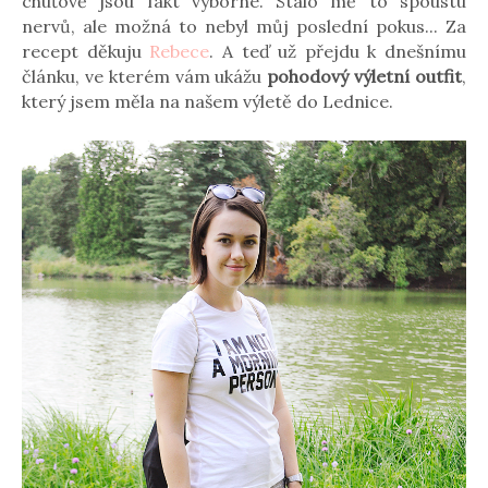
chuťově jsou fakt výborné. Stálo mě to spoustu
nervů, ale možná to nebyl můj poslední pokus... Za
recept děkuju
Rebece
. A teď už přejdu k dnešnímu
článku, ve kterém vám ukážu
pohodový výletní outfit
,
který jsem měla na našem výletě do Lednice.