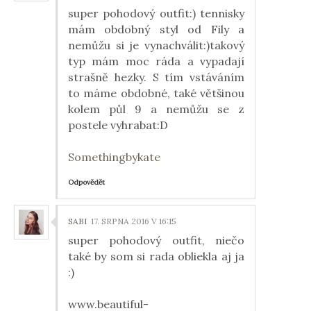
super pohodový outfit:) tennisky
mám obdobný styl od Fily a
nemůžu si je vynachválit:)takový
typ mám moc ráda a vypadají
strašně hezky. S tím vstáváním
to máme obdobné, také většinou
kolem půl 9 a nemůžu se z
postele vyhrabat:D
Somethingbykate
Odpovědět
SABI
17. SRPNA 2016 V 16:15
super pohodový outfit, niečo
také by som si rada obliekla aj ja
:)
www.beautiful-