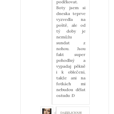
poděkovat.
Boty jsem si
dneska teprve
vyzvedla na
poště, ale od
tý doby je
nemůžu
sundat z
nohou. Jsou
fakt super
pohodlný a
vypadaj pěkně
i k oblečení,
takže ani na
fotkách mi
nebudou dělat
ostudu :D
DAZZLICIOUS