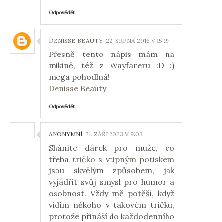
Odpovědět
DENISSE BEAUTY
22. SRPNA 2016 V 15:19
Přesně tento nápis mám na
mikině, též z Wayfareru :D :)
mega pohodlná!
Denisse Beauty
Odpovědět
ANONYMNÍ
21. ZÁŘÍ 2023 V 9:03
Sháníte dárek pro muže, co
třeba
tričko s vtipným potiskem
jsou skvělým způsobem, jak
vyjádřit svůj smysl pro humor a
osobnost. Vždy mě potěší, když
vidím někoho v takovém tričku,
protože přináší do každodenního