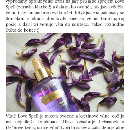
vyprodaný. Spolubydlící letos na jaře přišla se sprejem Love
Spell (zdravím Markét!) a dala mi ho ovonět, tak jsem věděla,
že ho taky musím brzo vyzkoušet. Když jsme si pak psaly se
Soničkou z elnina, domluvily jsme se, že mi tento sprej
pošle a další tři věnuje vám do soutěže. Takže rozhodně
čtěte do konce ;)
Vůně Love Spell je mixem ovocné a květinové vůně, což je
má nejmilejší kombinace. Hlava obsahuje heřmánek a
třešňové květy, srdce vůně tvoří broskev a základem je aloe