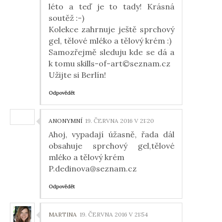
léto a teď je to tady! Krásná
soutěž :-)
Kolekce zahrnuje ještě sprchový
gel, tělové mléko a tělový krém :)
Samozřejmě sleduju kde se dá a
k tomu skills-of-art©seznam.cz
Užijte si Berlín!
Odpovědět
ANONYMNÍ
19. ČERVNA 2016 V 21:20
Ahoj, vypadají úžasně, řada dál
obsahuje sprchový gel,tělové
mléko a tělový krém
P.dedinova@seznam.cz
Odpovědět
MARTINA
19. ČERVNA 2016 V 21:54