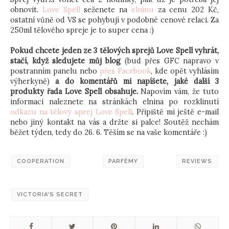
obnovit.
Love Spell
seženete na
elninu
za cenu 202 Kč,
ostatní vůně od VS se pohybují v podobné cenové relaci. Za
250ml tělového spreje je to super cena :)
Pokud chcete jeden ze 3 tělových sprejů Love Spell vyhrát,
stačí, když sledujete můj blog
(bud přes GFC napravo v
postranním panelu nebo
přes Facebook
, kde opět vyhlásím
výherkyně)
a do komentářů mi napíšete, jaké další 3
produkty řada Love Spell obsahuje.
Napovím vám, že tuto
informaci naleznete na stránkách elnina po rozklinutí
odkazu na tělový sprej Love Spell
. Připiště mi ještě e-mail
nebo jiný kontakt na vás a držte si palce! Soutěž nechám
běžet týden, tedy do 26. 6. Těším se na vaše komentáře :)
COOPERATION
PARFÉMY
REVIEWS
VICTORIA'S SECRET