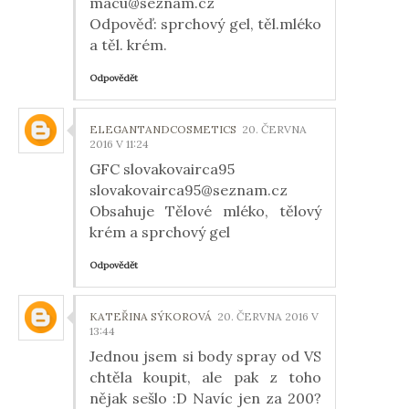
macu@seznam.cz
Odpověď: sprchový gel, těl.mléko
a těl. krém.
Odpovědět
ELEGANTANDCOSMETICS
20. ČERVNA
2016 V 11:24
GFC slovakovairca95
slovakovairca95@seznam.cz
Obsahuje Tělové mléko, tělový
krém a sprchový gel
Odpovědět
KATEŘINA SÝKOROVÁ
20. ČERVNA 2016 V
13:44
Jednou jsem si body spray od VS
chtěla koupit, ale pak z toho
nějak sešlo :D Navíc jen za 200?