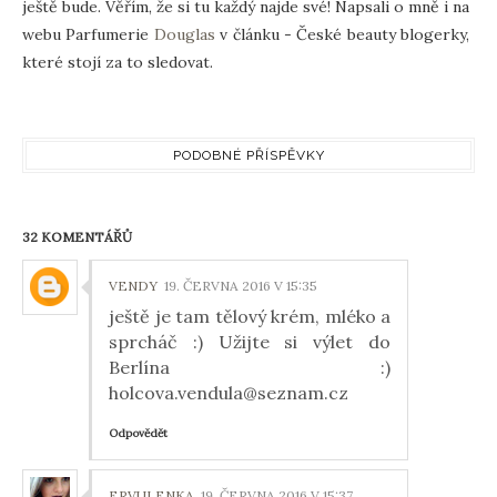
ještě bude. Věřím, že si tu každý najde své! Napsali o mně i na
webu Parfumerie
Douglas
v článku - České beauty blogerky,
které stojí za to sledovat.
PODOBNÉ PŘÍSPĚVKY
32 KOMENTÁŘŮ
VENDY
19. ČERVNA 2016 V 15:35
ještě je tam tělový krém, mléko a
sprcháč :) Užijte si výlet do
Berlína :)
holcova.vendula@seznam.cz
Odpovědět
ERVULENKA
19. ČERVNA 2016 V 15:37