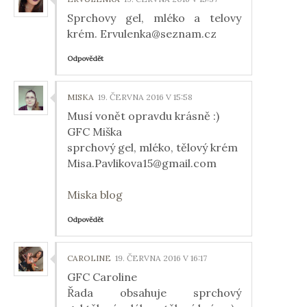
Sprchovy gel, mléko a telovy
krém. Ervulenka@seznam.cz
Odpovědět
MISKA
19. ČERVNA 2016 V 15:58
Musí vonět opravdu krásně :)
GFC Miška
sprchový gel, mléko, tělový krém
Misa.Pavlikova15@gmail.com
Miska blog
Odpovědět
CAROLINE
19. ČERVNA 2016 V 16:17
GFC Caroline
Řada obsahuje sprchový