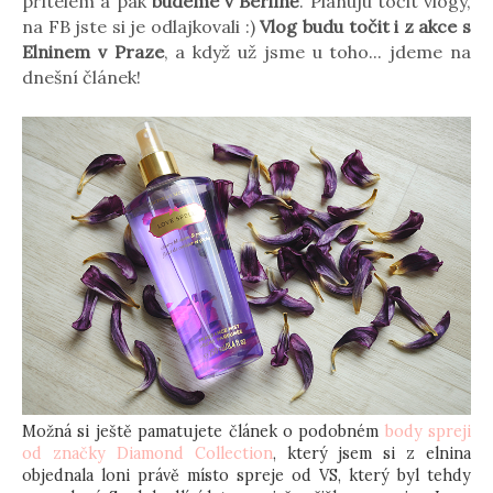
přítelem a pak
budeme v Berlíně
. Plánuju točit vlogy,
na FB jste si je odlajkovali :)
Vlog budu točit i z akce s
Elninem v Praze
, a když už jsme u toho... jdeme na
dnešní článek!
Možná si ještě pamatujete článek o podobném
body spreji
od značky Diamond Collection
, který jsem si z elnina
objednala loni právě místo spreje od VS, který byl tehdy