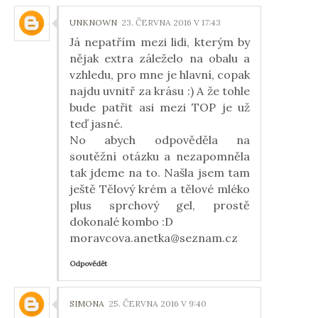
UNKNOWN
23. ČERVNA 2016 V 17:43
Já nepatřím mezi lidi, kterým by
nějak extra záleželo na obalu a
vzhledu, pro mne je hlavní, copak
najdu uvnitř za krásu :) A že tohle
bude patřit asi mezi TOP je už
teď jasné.
No abych odpověděla na
soutěžní otázku a nezapomněla
tak jdeme na to. Našla jsem tam
ještě Tělový krém a tělové mléko
plus sprchový gel, prostě
dokonalé kombo :D
moravcova.anetka@seznam.cz
Odpovědět
SIMONA
25. ČERVNA 2016 V 9:40