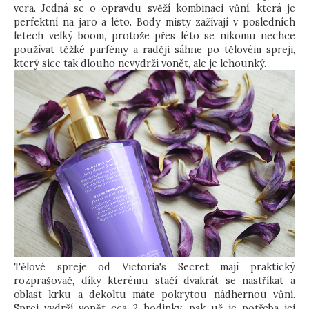
vera. Jedná se o opravdu svěží kombinaci vůní, která je
perfektní na jaro a léto. Body misty zažívají v posledních
letech velký boom, protože přes léto se nikomu nechce
používat těžké parfémy a raději sáhne po tělovém spreji,
který sice tak dlouho nevydrží vonět, ale je lehounký.
Tělové spreje od Victoria's Secret mají praktický
rozprašovač, díky kterému stačí dvakrát se nastříkat a
oblast krku a dekoltu máte pokrytou nádhernou vůní.
Sprej vydrží vonět cca 2 hodinky, pak už je potřeba jej