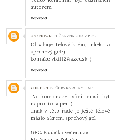
autorem.
Odpovědět
UNKNOWN
19. ČERVNA 2016 V 19:22
Obsahuje telový krém, mlieko a
sprchový gél :)
kontakt: vixi112@azet.sk :)
Odpovědět
CHIREEN
19. ČERVNA 2016 V 20:12
Ta kombinace vůní musí být
naprosto super :)
Jinak v této řade je ještě tělové
máslo a krém, sprchový gel
GFC: Bludička Večernice
Fb: Aynarra Tulrgar