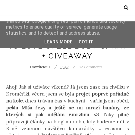
This site uses cookies from Google to deliver its services
and to analyze traffic. Your IP address and user-agent are
shared with Google along with performance and security
metrics to ensure quality of service, generate usage
statistics, and to detect and address abuse.
COOPERATION
PARFÉMY
LEARN MORE
GOT IT
VS LOVE SPELL BODY SPRAY
+ GIVEAWAY
Dazzlicious
13:42
32 Comments
Ahoj! Jak si užíváte víkend? Já jsem zase na chvilku v
Kroměříži, včera jsem se byla
projet poprvé pořádně
na kole
, dnes trávím čas v kuchyni - vařila jsem oběd,
pekla Míša řezy a ještě se mi mrazí banány, ze
kterých si pak udělám zmrzlinu <3
Taky pilně
připravuji články na blog na dobu, kdy budeme mít v
Brně vzácnou návštěvu kamarádky z erasmu s