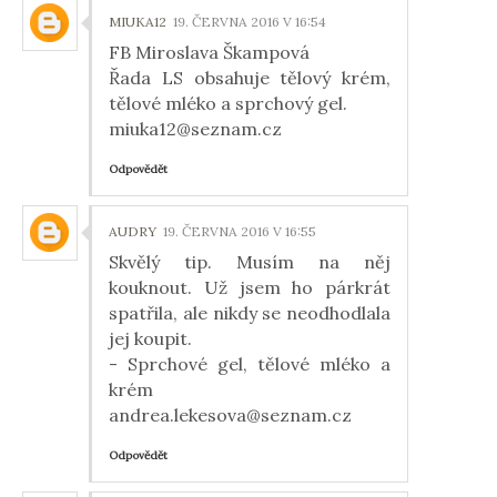
MIUKA12
19. ČERVNA 2016 V 16:54
FB Miroslava Škampová
Řada LS obsahuje tělový krém,
tělové mléko a sprchový gel.
miuka12@seznam.cz
Odpovědět
AUDRY
19. ČERVNA 2016 V 16:55
Skvělý tip. Musím na něj
kouknout. Už jsem ho párkrát
spatřila, ale nikdy se neodhodlala
jej koupit.
- Sprchové gel, tělové mléko a
krém
andrea.lekesova@seznam.cz
Odpovědět