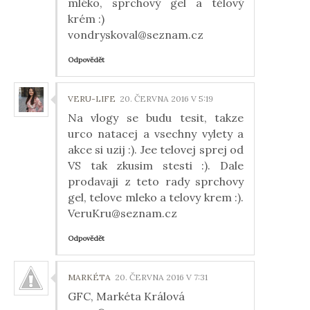
mléko, sprchový gel a tělový
krém :)
vondryskoval@seznam.cz
Odpovědět
VERU-LIFE
20. ČERVNA 2016 V 5:19
Na vlogy se budu tesit, takze
urco natacej a vsechny vylety a
akce si uzij :). Jee telovej sprej od
VS tak zkusim stesti :). Dale
prodavaji z teto rady sprchovy
gel, telove mleko a telovy krem :).
VeruKru@seznam.cz
Odpovědět
MARKÉTA
20. ČERVNA 2016 V 7:31
GFC, Markéta Králová