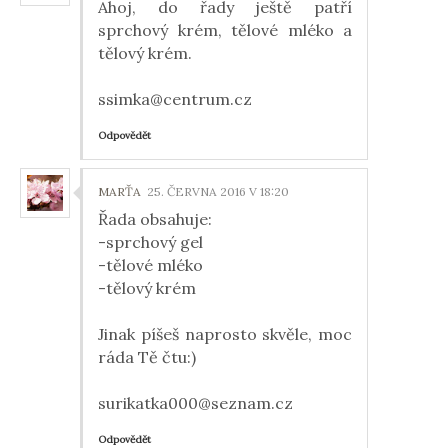
Ahoj, do řady ještě patří
sprchový krém, tělové mléko a
tělový krém.
ssimka@centrum.cz
Odpovědět
MARŤA
25. ČERVNA 2016 V 18:20
Řada obsahuje:
-sprchový gel
-tělové mléko
-tělový krém
Jinak píšeš naprosto skvěle, moc
ráda Tě čtu:)
surikatka000@seznam.cz
Odpovědět