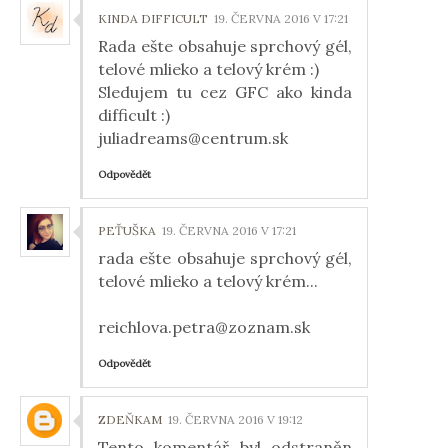
KINDA DIFFICULT
19. ČERVNA 2016 V 17:21
Rada ešte obsahuje sprchový gél,
telové mlieko a telový krém :)
Sledujem tu cez GFC ako kinda
difficult :)
juliadreams@centrum.sk
Odpovědět
PEŤUŠKA
19. ČERVNA 2016 V 17:21
rada ešte obsahuje sprchový gél,
telové mlieko a telový krém...
reichlova.petra@zoznam.sk
Odpovědět
ZDEŇKAM
19. ČERVNA 2016 V 19:12
Tento komentář byl odstraněn