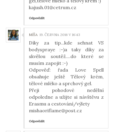
gel,tělové mléko a tělový krém :)
kajush.01@cetrum.cz
Odpovědět
MÍŠA
19. ČERVNA 2016 V 16:43
Díky za tip...kde sehnat VS
bodyspraye :-)a taky díky za
skvělou soutěž....do které se
musím zapojit :-)
Odpověď: řada Love Spell
obsahuje ještě Tělový krém,
tělové mléko a sprchový gel.
Přeji pohodové nedělní
odpoledne a užijte si návštěvu z
Erasmu a cestování/výlety
mishaoriflame@post.cz
Odpovědět