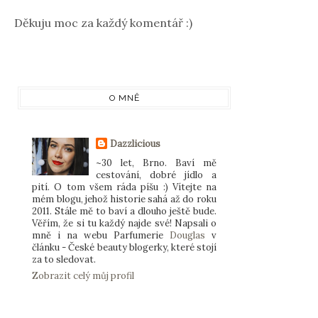
Děkuju moc za každý komentář :)
O MNĚ
Dazzlicious
~30 let, Brno. Baví mě
cestování, dobré jídlo a
pití. O tom všem ráda píšu :) Vítejte na
mém blogu, jehož historie sahá až do roku
2011. Stále mě to baví a dlouho ještě bude.
Věřím, že si tu každý najde své! Napsali o
mně i na webu Parfumerie
Douglas
v
článku - České beauty blogerky, které stojí
za to sledovat.
Zobrazit celý můj profil