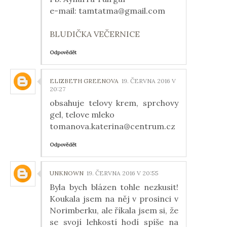
e-mail: tamtatma@gmail.com
BLUDIČKA VEČERNICE
Odpovědět
ELIZBETH GREENOVA
19. ČERVNA 2016 V
20:27
obsahuje telovy krem, sprchovy
gel, telove mleko
tomanova.katerina@centrum.cz
Odpovědět
UNKNOWN
19. ČERVNA 2016 V 20:55
Byla bych blázen tohle nezkusit!
Koukala jsem na něj v prosinci v
Norimberku, ale říkala jsem si, že
se svojí lehkostí hodí spíše na