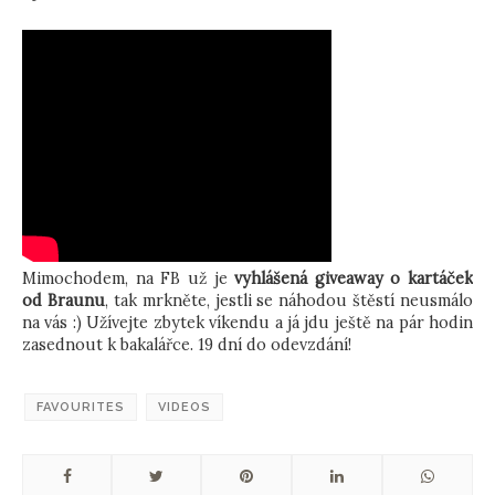
Mimochodem, na FB už je
vyhlášená giveaway o kartáček
od Braunu
, tak mrkněte, jestli se náhodou štěstí neusmálo
na vás :) Užívejte zbytek víkendu a já jdu ještě na pár hodin
zasednout k bakalářce. 19 dní do odevzdání!
FAVOURITES
VIDEOS