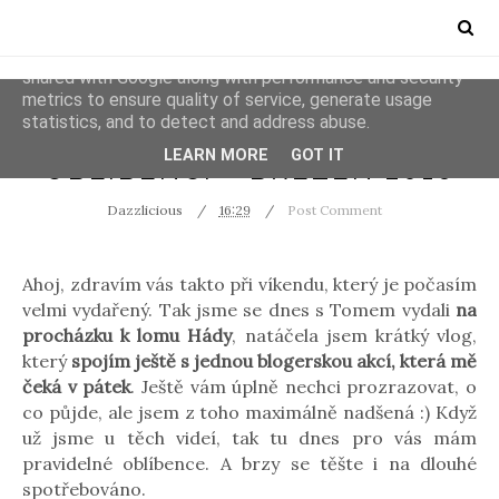
This site uses cookies from Google to deliver its services
and to analyze traffic. Your IP address and user-agent are
shared with Google along with performance and security
metrics to ensure quality of service, generate usage
statistics, and to detect and address abuse.
FAVOURITES
VIDEOS
LEARN MORE
GOT IT
OBLÍBENCI - BŘEZEN 2016
Dazzlicious
16:29
Post Comment
Ahoj, zdravím vás takto při víkendu, který je počasím
velmi vydařený. Tak jsme se dnes s Tomem vydali
na
procházku k lomu Hády
, natáčela jsem krátký vlog,
který
spojím ještě s jednou blogerskou akcí, která mě
čeká v pátek
. Ještě vám úplně nechci prozrazovat, o
co půjde, ale jsem z toho maximálně nadšená :) Když
už jsme u těch videí, tak tu dnes pro vás mám
pravidelné oblíbence. A brzy se těšte i na dlouhé
spotřebováno.