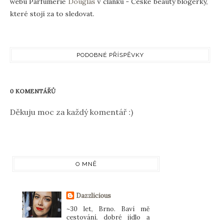
webu Parfumerie
Douglas
v článku - České beauty blogerky,
které stojí za to sledovat.
PODOBNÉ PŘÍSPĚVKY
0 KOMENTÁŘŮ
Děkuju moc za každý komentář :)
O MNĚ
Dazzlicious
~30 let, Brno. Baví mě
cestování, dobré jídlo a