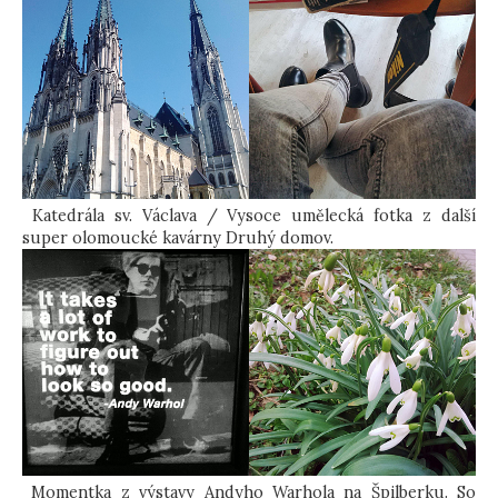
Katedrála sv. Václava / Vysoce umělecká fotka z další
super olomoucké kavárny Druhý domov.
Momentka z výstavy Andyho Warhola na Špilberku. So