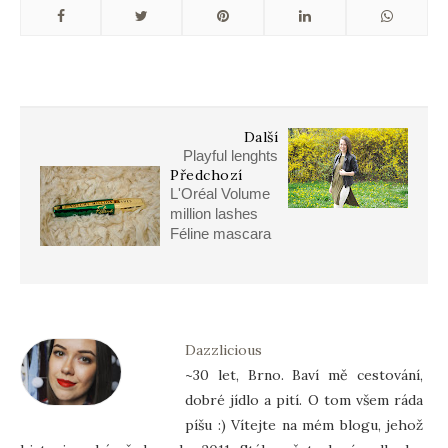
Další
Playful lenghts
Předchozí
L'Oréal Volume
million lashes
Féline mascara
Dazzlicious
~30 let, Brno. Baví mě cestování,
dobré jídlo a pití. O tom všem ráda
píšu :) Vítejte na mém blogu, jehož