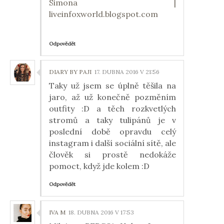
Simona |
liveinfoxworld.blogspot.com
Odpovědět
DIARY BY PAJI
17. DUBNA 2016 V 21:56
Taky už jsem se úplně těšila na
jaro, až už konečně pozměním
outfity :D a těch rozkvetlých
stromů a taky tulipánů je v
poslední době opravdu celý
instagram i další sociální sítě, ale
člověk si prostě nedokáže
pomoct, když jde kolem :D
Odpovědět
IVA M
18. DUBNA 2016 V 17:53