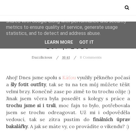
This site uses cookies from Google to deliver its services
and to analyze traffic. Your IP address and user-agent are
shared with Google along with performance and security
metrics to ensure quality of service, generate usage
statistics, and to detect and address abuse.
BRNO
PHOTOS
LEARN MORE
GOT IT
16/4/2016
Dazzlicious
16:41
8 Comments
Ahoj! Dnes jsme spolu s
Káťou
využily pěkného počasí
a
šly fotit outfity
, tak se tu na ten můj můžete těšit
velmi brzy. Konečně zase po zimě to tu trochu ožije :)
Jinak jsem včera byla posedět s kolegy s práce a
trochu jsme si i trsli
, moc fajn to bylo, potřebovala
jsem se trochu odreagovat. Už mi i odpověděla
vedoucí, tak se zítra pustím do
finálních úprav
bakalářky
. A jak se máte vy, co provádíte o víkendu? :)