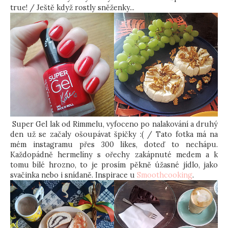
true! / Ještě když rostly sněženky...
Super Gel lak od Rimmelu, vyfoceno po nalakování a druhý
den už se začaly ošoupávat špičky :( / Tato fotka má na
mém instagramu přes 300 likes, doteď to nechápu.
Každopádně hermelíny s ořechy zakápnuté medem a k
tomu bílé hrozno, to je prosím pěkně úžasné jídlo, jako
svačinka nebo i snídaně. Inspirace u
Smoothcooking
.