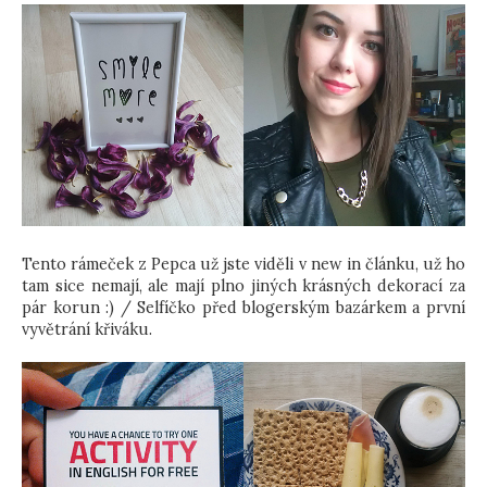
Tento rámeček z Pepca už jste viděli v new in článku, už ho
tam sice nemají, ale mají plno jiných krásných dekorací za
pár korun :) / Selfíčko před blogerským bazárkem a první
vyvětrání křiváku.