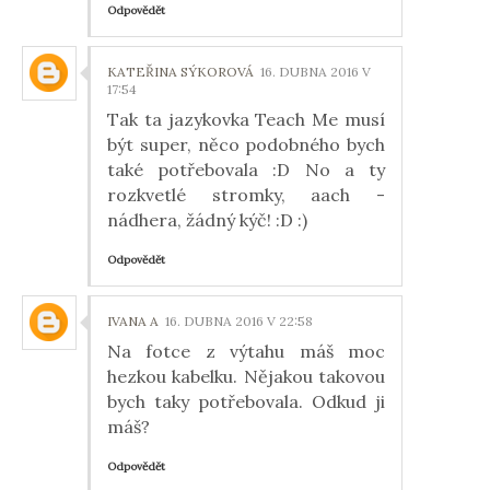
Odpovědět
KATEŘINA SÝKOROVÁ
16. DUBNA 2016 V
17:54
Tak ta jazykovka Teach Me musí
být super, něco podobného bych
také potřebovala :D No a ty
rozkvetlé stromky, aach -
nádhera, žádný kýč! :D :)
Odpovědět
IVANA A
16. DUBNA 2016 V 22:58
Na fotce z výtahu máš moc
hezkou kabelku. Nějakou takovou
bych taky potřebovala. Odkud ji
máš?
Odpovědět