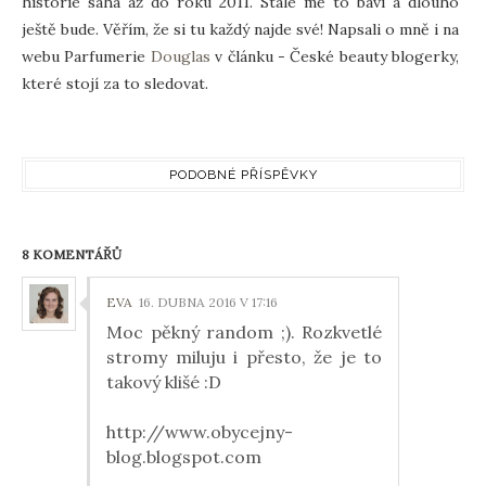
historie sahá až do roku 2011. Stále mě to baví a dlouho
ještě bude. Věřím, že si tu každý najde své! Napsali o mně i na
webu Parfumerie
Douglas
v článku - České beauty blogerky,
které stojí za to sledovat.
PODOBNÉ PŘÍSPĚVKY
8 KOMENTÁŘŮ
EVA
16. DUBNA 2016 V 17:16
Moc pěkný random ;). Rozkvetlé
stromy miluju i přesto, že je to
takový klišé :D
http://www.obycejny-
blog.blogspot.com