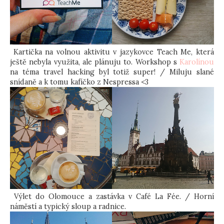
Kartička na volnou aktivitu v jazykovce Teach Me, která
ještě nebyla využita, ale plánuju to. Workshop s
Karolínou
na téma travel hacking byl totiž super! / Miluju slané
snídaně a k tomu kafíčko z Nespressa <3
Výlet do Olomouce a zastávka v Café La Fée. / Horní
náměstí a typický sloup a radnice.