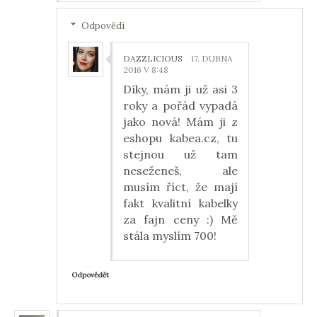
Odpovědi
DAZZLICIOUS
17. DUBNA
2016 V 8:48
Díky, mám ji už asi 3
roky a pořád vypadá
jako nová! Mám ji z
eshopu kabea.cz, tu
stejnou už tam
neseženeš, ale
musím říct, že mají
fakt kvalitní kabelky
za fajn ceny :) Mě
stála myslím 700!
Odpovědět