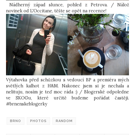
Nádherný západ slunce, pohled z Petrova. / Nálož
novinek od L'Occitane, těšte se opět na recenze!
Výtahovka před schůzkou s vedoucí BP a premiéra mých
světlých kalhot z H&M. Nakonec jsem si je nechala a
nelituju, nosím je teď moc ráda :) / Blogerské odpoledne
ve SKOGu, které určitě budeme pořádat častěji.
#brnenskeblogerky
BRNO
PHOTOS
RANDOM