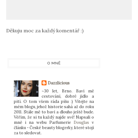
Děkuju moc za každý komentář :)
O MNĚ
Dazzlicious
~30 let, Brno. Baví mě
cestování, dobré jídlo a
pití. O tom všem ráda píšu :) Vítejte na
mém blogu, jehož historie sahá až do roku
2011. Stále mě to baví a dlouho ještě bude.
Věřím, že si tu každý najde své! Napsali o
mně i na webu Parfumerie
Douglas
v
článku - České beauty blogerky, které stojí
za to sledovat.