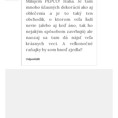
Milujem PEPCO! Haha. Je tam
mnoho úžasných dekorácií ako aj
oblečenia a je to taký ten
obchodík, o ktorom veľa ľudí
nevie (alebo aj keď áno, tak ho
nejakým spôsobom zavrhujú) ale
naozaj sa tam dá nájsť veľa
krásnych vecí. A veľkonočné
raňajky by som hneď zjedla!!
Odpovědět