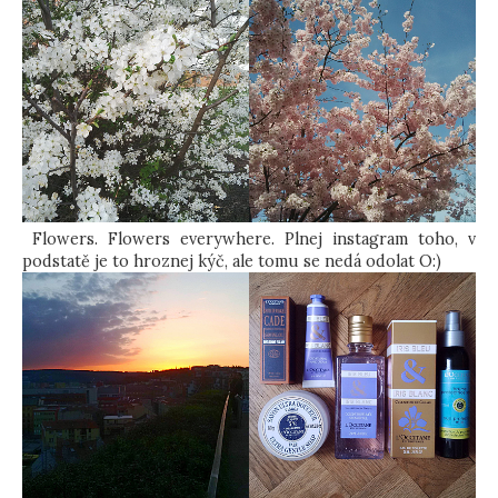
Flowers. Flowers everywhere. Plnej instagram toho, v
podstatě je to hroznej kýč, ale tomu se nedá odolat O:)