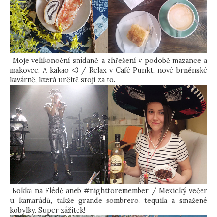
Moje velikonoční snídaně a zhřešení v podobě mazance a
makovce. A kakao <3 / Relax v Café Punkt, nové brněnské
kavárně, která určitě stojí za to.
Bokka na Flédě aneb #nighttoremember / Mexický večer
u kamarádů, takže grande sombrero, tequila a smažené
kobylky. Super zážitek!