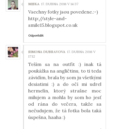
MISKA
17. DUBNA 2016 V 14:37
Vsechny fotky jsou povedene.:-)
http://style-and-
smile15.blogspot.co.uk
Odpovědět
SIMONA DUBRAVOVA
17. DUBNA 2016 V
17:12
Teším sa na outfit :) inak tá
poukážka na angličtinu, to ti teda
závidím, brala by som ju všetkými
desiatimi :) a do očí mi udrel
hermelín, ktorý strašne moc
milujem a mohla by som ho jesť
od rána do večera, takže sa
nečudujem, že tá fotka bola taká
úspešna, haaha :)