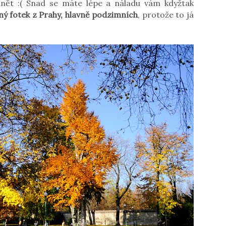
ánět :( Snad se máte lépe a náladu vám kdyžtak
ný fotek z Prahy, hlavně podzimních
, protože to já