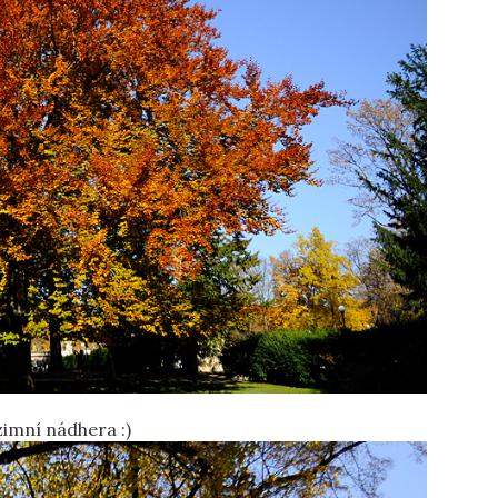
mní nádhera :)