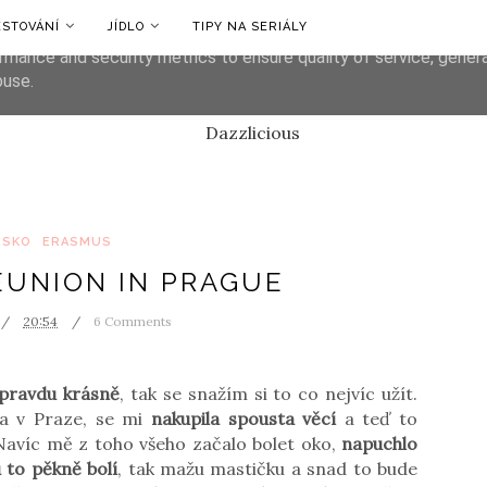
ESTOVÁNÍ
JÍDLO
TIPY NA SERIÁLY
liver its services and to analyze traffic. Your IP address and us
rmance and security metrics to ensure quality of service, gene
buse.
ESKO
ERASMUS
EUNION IN PRAGUE
20:54
6 Comments
pravdu krásně
, tak se snažím si to co nejvíc užít.
la v Praze, se mi
nakupila spousta věcí
a teď to
Navíc mě z toho všeho začalo bolet oko,
napuchlo
 to pěkně bolí
, tak mažu mastičku a snad to bude