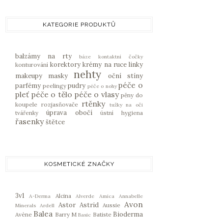
KATEGORIE PRODUKTŮ
balzámy na rty
báze
kontaktní čočky
korektory
krémy na ruce
linky
konturování
nehty
makeupy
masky
oční stíny
péče o
parfémy
pudry
peelingy
péče o nohy
pleť
péče o tělo
péče o vlasy
pěny do
rtěnky
koupele
rozjasňovače
tužky na oči
úprava obočí
tvářenky
ústní hygiena
řasenky
štětce
KOSMETICKÉ ZNAČKY
3v1
Alcina
A-Derma
Alverde
Amica
Annabelle
Avon
Astor
Astrid
Aussie
Minerals
Ardell
Balea
Bioderma
Avène
Barry M
Batiste
Basic