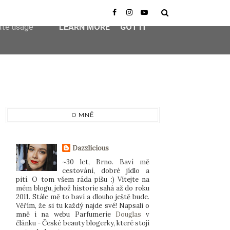
er-agent
rate usage
LEARN MORE
GOT IT
O MNĚ
Dazzlicious
~30 let, Brno. Baví mě
cestování, dobré jídlo a
pití. O tom všem ráda píšu :) Vítejte na
mém blogu, jehož historie sahá až do roku
2011. Stále mě to baví a dlouho ještě bude.
Věřím, že si tu každý najde své! Napsali o
mně i na webu Parfumerie
Douglas
v
článku - České beauty blogerky, které stojí