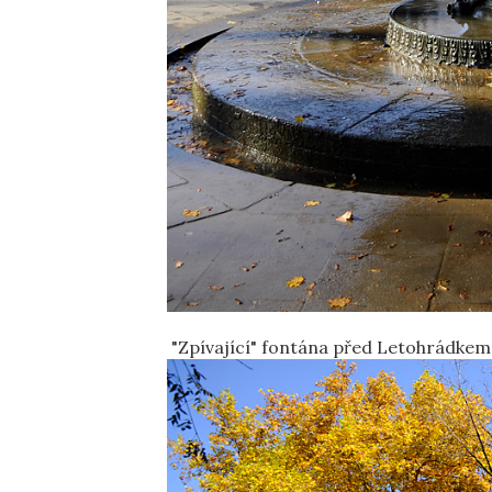
"Zpívající" fontána před Letohrádkem 