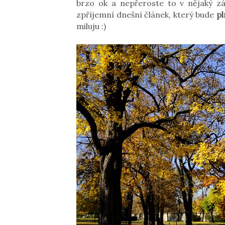
brzo ok a nepřeroste to v nějaký z
zpříjemní dnešní článek, který bude
pl
miluju :)