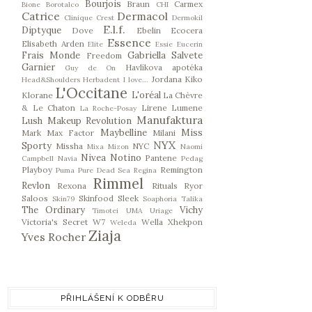
Bourjois
Braun
Carmex
Bione
Borotalco
CHI
Catrice
Dermacol
Clinique
Crest
Dermokil
E.l.f.
Diptyque
Dove
Ebelin
Ecocera
Essence
Elisabeth Arden
Elite
Essie
Eucerin
Frais Monde
Gabriella Salvete
Freedom
Garnier
Havlíkova apotéka
Guy de On
Jordana
Kiko
Head&Shoulders
Herbadent
I love...
L'Occitane
L'oréal
Klorane
La Chèvre
& Le Chaton
Lirene
Lumene
La Roche-Posay
Manufaktura
Lush
Makeup Revolution
Maybelline
Miss
Mark
Max Factor
Milani
NYX
Sporty
Missha
NYC
Mixa
Mizon
Naomi
Nivea
Notino
Pantene
Campbell
Navia
Pedag
Playboy
Remington
Puma
Pure Dead Sea
Regina
Rimmel
Revlon
Rexona
Rituals
Ryor
Saloos
Skinfood
Sleek
Skin79
Soaphoria
Talika
The Ordinary
Vichy
Timotei
UMA
Uriage
Victoria's Secret
W7
Wella
Xhekpon
Weleda
Ziaja
Yves Rocher
PŘIHLÁŠENÍ K ODBĚRU