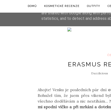
DOMŮ
KOSMETICKÉ RECENZE
OUTFITY
C
This site uses cookies from Google to de
are shared with Google along with perfo
statistics, and to detect and address a
Č
ERASMUS R
Dazzlicious
Ahojte! Venku je posledních pár dní
o
Bohužel tím, že jsem přes víkend by
všechno dodělávám a nic nestíhám... 
mi spodní víčko a při mrkání a doteku