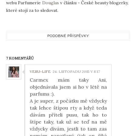
webu Parfumerie
Douglas
v článku - České beauty blogerky,
které stojí za to sledovat.
PODOBNÉ PŘÍSPĚVKY
7 KOMENTÁŘŮ
VERU-LIFE
24. LISTOPADU 2015 V 8:17
Carmex mám taky Ani,
objednávala jsem si ho v létě na
parfums :).
A je super, z počátku mě vždycky
tak lehce štípou rty a když teda
dávám příteli pusu, tak ho to
štípe taky, tak už se teď na mě
vždycky dívám, jestli to tam zas
nemám napatlaný (jak on říká