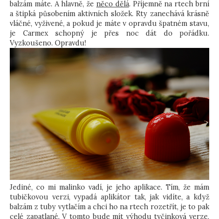
balzám máte. A hlavně, že
něco dělá
. Příjemně na rtech brní
a štipká působením aktivních složek. Rty zanechává krásně
vláčné, vyživené, a pokud je máte v opravdu špatném stavu,
je Carmex schopný je přes noc dát do pořádku.
Vyzkoušeno. Opravdu!
Jediné, co mi malinko vadí, je jeho aplikace. Tím, že mám
tubičkovou verzi, vypadá aplikátor tak, jak vidíte, a když
balzám z tuby vytlačím a chci ho na rtech rozetřít, je to pak
celé zapatlané. V tomto bude mít výhodu tyčinková verze,