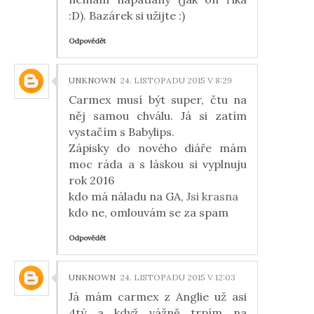
:D). Bazárek si užijte :)
Odpovědět
UNKNOWN
24. LISTOPADU 2015 V 8:29
Carmex musí být super, čtu na
něj samou chválu. Já si zatím
vystačím s Babylips.
Zápisky do nového diáře mám
moc ráda a s láskou si vyplnuju
rok 2016
kdo má náladu na GA,
Jsi krasna
kdo ne, omlouvám se za spam
Odpovědět
UNKNOWN
24. LISTOPADU 2015 V 12:03
Já mám carmex z Anglie už asi
4tý a když vážně trpím na