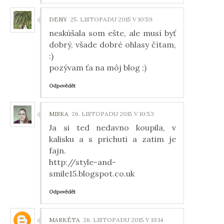
DENY
25. LISTOPADU 2015 V 10:59
neskúšala som ešte, ale musí byť
dobrý, všade dobré ohlasy čítam,
:)
pozývam ťa na môj blog :)
Odpovědět
MISKA
26. LISTOPADU 2015 V 10:53
Ja si ted nedavno koupila, v
kalisku a s prichuti a zatim je
fajn.
http://style-and-
smile15.blogspot.co.uk
Odpovědět
MARKÉTA
26. LISTOPADU 2015 V 19:14