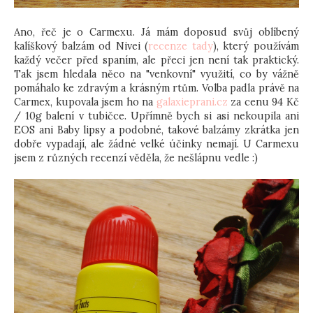
Ano, řeč je o Carmexu. Já mám doposud svůj oblíbený
kalíškový balzám od Nivei (
recenze tady
), který používám
každý večer před spaním, ale přeci jen není tak praktický.
Tak jsem hledala něco na "venkovní" využití, co by vážně
pomáhalo ke zdravým a krásným rtům. Volba padla právě na
Carmex, kupovala jsem ho na
galaxieprani.cz
za cenu 94 Kč
/ 10g balení v tubičce. Upřímně bych si asi nekoupila ani
EOS ani Baby lipsy a podobné, takové balzámy zkrátka jen
dobře vypadají, ale žádné velké účinky nemají. U Carmexu
jsem z různých recenzí věděla, že nešlápnu vedle :)