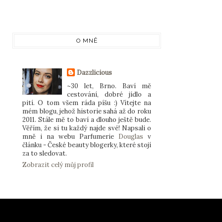
O MNĚ
Dazzlicious
~30 let, Brno. Baví mě
cestování, dobré jídlo a
pití. O tom všem ráda píšu :) Vítejte na
mém blogu, jehož historie sahá až do roku
2011. Stále mě to baví a dlouho ještě bude.
Věřím, že si tu každý najde své! Napsali o
mně i na webu Parfumerie
Douglas
v
článku - České beauty blogerky, které stojí
za to sledovat.
Zobrazit celý můj profil