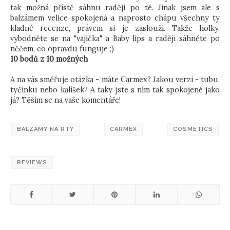
tak možná přístě sáhnu raději po té. Jinak jsem ale s
balzámem velice spokojená a naprosto chápu všechny ty
kladné recenze, právem si je zaslouží. Takže holky,
vybodněte se na "vajíčka" a Baby lips a raději sáhněte po
něčem, co opravdu funguje ;)
10 bodů z 10 možných
A na vás směřuje otázka - máte Carmex? Jakou verzi - tubu,
tyčinku nebo kalíšek? A taky jste s ním tak spokojené jako
já? Těším se na vaše komentáře!
BALZÁMY NA RTY
CARMEX
COSMETICS
REVIEWS