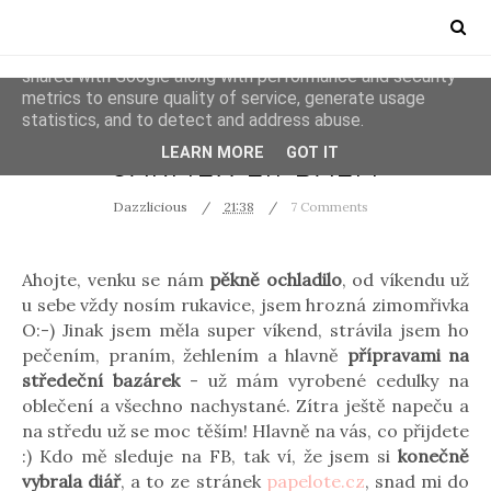
This site uses cookies from Google to deliver its services
and to analyze traffic. Your IP address and user-agent are
shared with Google along with performance and security
metrics to ensure quality of service, generate usage
statistics, and to detect and address abuse.
BALZÁMY NA RTY
CARMEX
LEARN MORE
GOT IT
CARMEX LIPBALM
Dazzlicious
21:38
7 Comments
Ahojte, venku se nám
pěkně ochladilo
, od víkendu už
u sebe vždy nosím rukavice, jsem hrozná zimomřivka
O:-) Jinak jsem měla super víkend, strávila jsem ho
pečením, praním, žehlením a hlavně
přípravami na
středeční bazárek
- už mám vyrobené cedulky na
oblečení a všechno nachystané. Zítra ještě napeču a
na středu už se moc těším! Hlavně na vás, co přijdete
:) Kdo mě sleduje na FB, tak ví, že jsem si
konečně
vybrala diář
, a to ze stránek
papelote.cz
, snad mi do