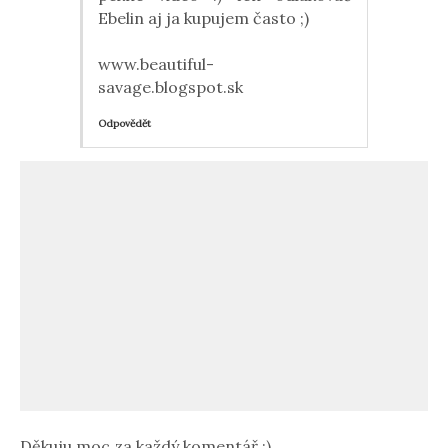
Ebelin aj ja kupujem často ;)
www.beautiful-
savage.blogspot.sk
Odpovědět
Děkuju moc za každý komentář :)