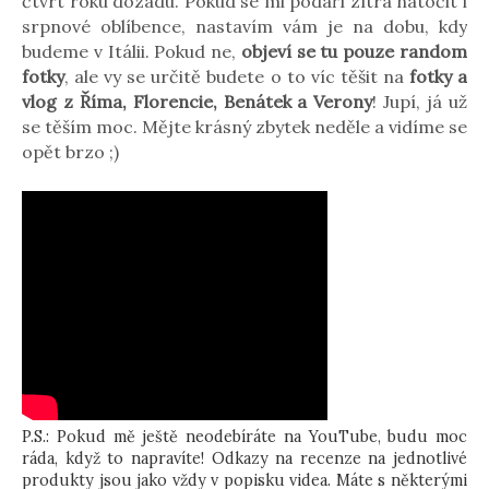
čtvrt roku dozadu. Pokud se mi podaří zítra natočit i
srpnové oblíbence, nastavím vám je na dobu, kdy
budeme v Itálii. Pokud ne,
objeví se tu pouze random
fotky
, ale vy se určitě budete o to víc těšit na
fotky a
vlog z Říma, Florencie, Benátek a Verony
! Jupí, já už
se těším moc. Mějte krásný zbytek neděle a vidíme se
opět brzo ;)
P.S.: Pokud mě ještě neodebíráte na YouTube, budu moc
ráda, když to napravíte! Odkazy na recenze na jednotlivé
produkty jsou jako vždy v popisku videa. Máte s některými