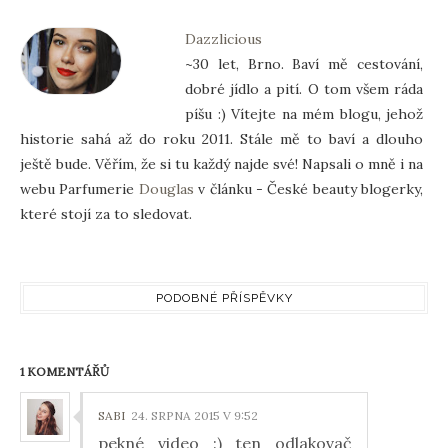
Dazzlicious
~30 let, Brno. Baví mě cestování,
dobré jídlo a pití. O tom všem ráda
píšu :) Vítejte na mém blogu, jehož
historie sahá až do roku 2011. Stále mě to baví a dlouho
ještě bude. Věřím, že si tu každý najde své! Napsali o mně i na
webu Parfumerie
Douglas
v článku - České beauty blogerky,
které stojí za to sledovat.
PODOBNÉ PŘÍSPĚVKY
1 KOMENTÁŘŮ
SABI
24. SRPNA 2015 V 9:52
pekné video :) ten odlakovač