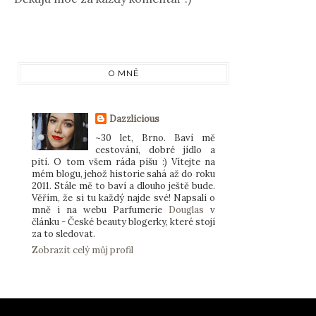
O MNĚ
Dazzlicious
~30 let, Brno. Baví mě
cestování, dobré jídlo a
pití. O tom všem ráda píšu :) Vítejte na
mém blogu, jehož historie sahá až do roku
2011. Stále mě to baví a dlouho ještě bude.
Věřím, že si tu každý najde své! Napsali o
mně i na webu Parfumerie
Douglas
v
článku - České beauty blogerky, které stojí
za to sledovat.
Zobrazit celý můj profil