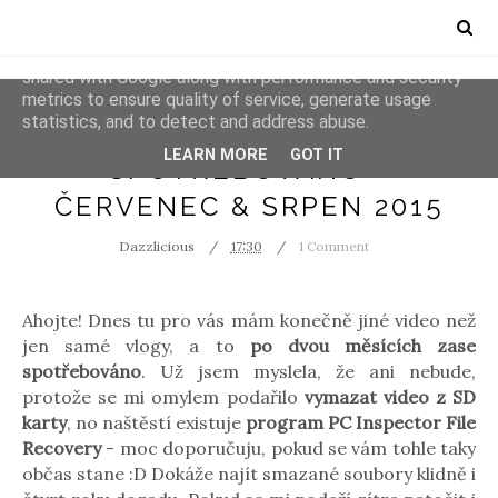
This site uses cookies from Google to deliver its services
and to analyze traffic. Your IP address and user-agent are
shared with Google along with performance and security
metrics to ensure quality of service, generate usage
statistics, and to detect and address abuse.
EMPTIES
REVIEWS
LEARN MORE
GOT IT
SPOTŘEBOVÁNO -
ČERVENEC & SRPEN 2015
Dazzlicious
17:30
1 Comment
Ahojte! Dnes tu pro vás mám konečně jiné video než
jen samé vlogy, a to
po dvou měsících zase
spotřebováno
. Už jsem myslela, že ani nebude,
protože se mi omylem podařilo
vymazat video z SD
karty
, no naštěstí existuje
program PC Inspector File
Recovery
- moc doporučuju, pokud se vám tohle taky
občas stane :D Dokáže najít smazané soubory klidně i