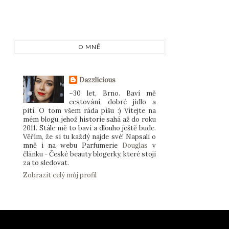
O MNĚ
Dazzlicious
~30 let, Brno. Baví mě
cestování, dobré jídlo a
pití. O tom všem ráda píšu :) Vítejte na
mém blogu, jehož historie sahá až do roku
2011. Stále mě to baví a dlouho ještě bude.
Věřím, že si tu každý najde své! Napsali o
mně i na webu Parfumerie
Douglas
v
článku - České beauty blogerky, které stojí
za to sledovat.
Zobrazit celý můj profil