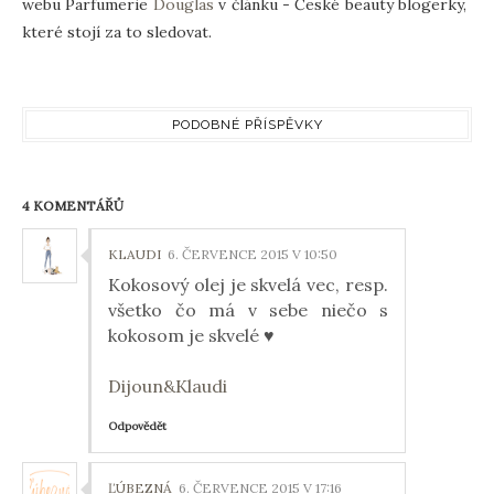
webu Parfumerie
Douglas
v článku - České beauty blogerky,
které stojí za to sledovat.
PODOBNÉ PŘÍSPĚVKY
4 KOMENTÁŘŮ
KLAUDI
6. ČERVENCE 2015 V 10:50
Kokosový olej je skvelá vec, resp.
všetko čo má v sebe niečo s
kokosom je skvelé ♥
Dijoun&Klaudi
Odpovědět
ĽÚBEZNÁ
6. ČERVENCE 2015 V 17:16