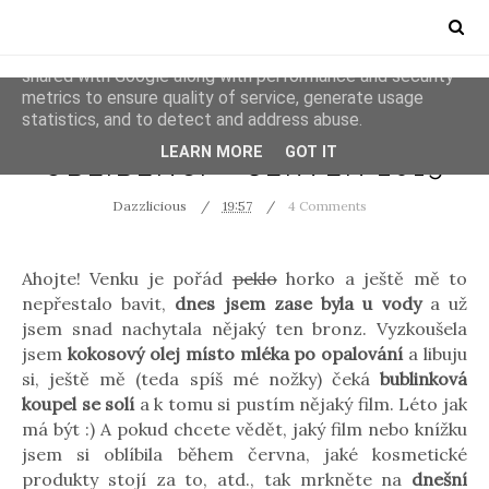
This site uses cookies from Google to deliver its services
and to analyze traffic. Your IP address and user-agent are
shared with Google along with performance and security
metrics to ensure quality of service, generate usage
statistics, and to detect and address abuse.
FAVOURITES
VIDEOS
LEARN MORE
GOT IT
OBLÍBENCI - ČERVEN 2015
Dazzlicious
19:57
4 Comments
Ahojte! Venku je pořád
peklo
horko a ještě mě to
nepřestalo bavit,
dnes jsem zase byla u vody
a už
jsem snad nachytala nějaký ten bronz. Vyzkoušela
jsem
kokosový olej místo mléka po opalování
a libuju
si, ještě mě (teda spíš mé nožky) čeká
bublinková
koupel se solí
a k tomu si pustím nějaký film. Léto jak
má být :) A pokud chcete vědět, jaký film nebo knížku
jsem si oblíbila během června, jaké kosmetické
produkty stojí za to, atd., tak mrkněte na
dnešní