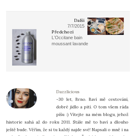
Další
7/7/2015
Předchozí
L'Occitane bain
moussant lavande
Dazzlicious
~30 let, Brno. Baví mě cestování,
dobré jídlo a pití. O tom všem ráda
píšu :) Vítejte na mém blogu, jehož
historie sahá až do roku 2011. Stále mě to baví a dlouho
ještě bude. Věřím, že si tu každý najde své! Napsali o mně i na