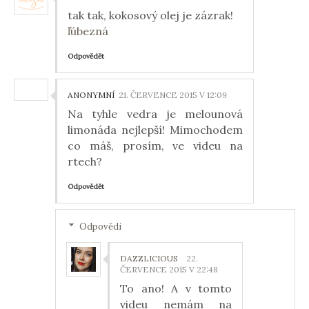
tak tak, kokosový olej je zázrak!
ľúbezná
Odpovědět
ANONYMNÍ
21. ČERVENCE 2015 V 12:09
Na tyhle vedra je melounová
limonáda nejlepší! Mimochodem
co máš, prosím, ve videu na
rtech?
Odpovědět
Odpovědi
DAZZLICIOUS
22.
ČERVENCE 2015 V 22:48
To ano! A v tomto
videu nemám na