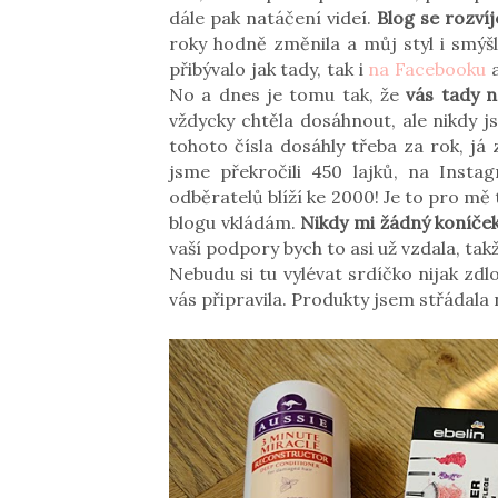
dále pak natáčení videí.
Blog se rozvíj
roky hodně změnila a můj styl i smýš
přibývalo jak tady, tak i
na Facebooku
a
No a dnes je tomu tak, že
vás tady n
vždycky chtěla dosáhnout, ale nikdy js
tohoto čísla dosáhly třeba za rok, já
jsme překročili 450 lajků, na Inst
odběratelů blíží ke 2000! Je to pro mě
blogu vkládám.
Nikdy mi žádný koníček
vaší podpory bych to asi už vzdala, ta
Nebudu si tu vylévat srdíčko nijak zd
vás připravila. Produkty jsem střádala 