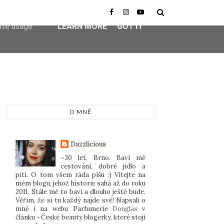
er-agent
rate usage
LEARN MORE
GOT IT
O MNĚ
Dazzlicious
~30 let, Brno. Baví mě
cestování, dobré jídlo a
pití. O tom všem ráda píšu :) Vítejte na
mém blogu, jehož historie sahá až do roku
2011. Stále mě to baví a dlouho ještě bude.
Věřím, že si tu každý najde své! Napsali o
mně i na webu Parfumerie
Douglas
v
článku - České beauty blogerky, které stojí