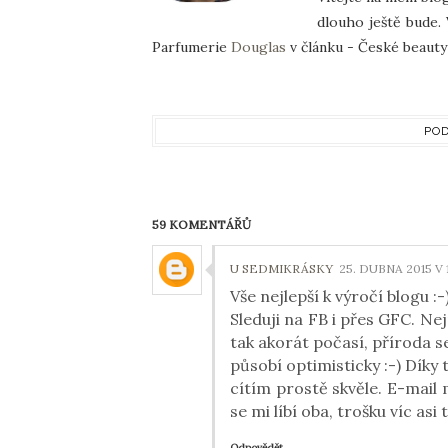
dlouho ještě bude. 
Parfumerie
Douglas
v článku - České beauty 
POD
59 KOMENTÁŘŮ
U SEDMIKRÁSKY
25. DUBNA 2015 V 1
Vše nejlepší k výročí blogu :-
Sleduji na FB i přes GFC. Ne
tak akorát počasí, příroda s
působí optimisticky :-) Díky 
cítím prostě skvěle. E-mai
se mi líbí oba, trošku víc asi 
Odpovědět