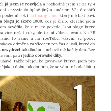
el, já jsem se rozvíjela
a rozhodně jsem se za ty 4
lení se vyvinulo úplně jiným směrem. Vás čtenářů
 poslední rok i
na Instagramu
, který mě fakt baví.
a blogu je skoro 1000
, což je číslo, kterého jsem
em nevěřila, že si mi to povede. Jsou blogy, které
 za více než 4 roky, ale to mi vůbec nevadí. Na FB
agramu to samé a na YouTube, vážení, se počet
 taková odměna za všechen ten čas a úsilí, které do
 nevydržel tak dlouho
a nebavil mě každý den. Bez
kže vám patří
jedno obrovské díky
.
louhavě, takže přejdu ke giveaway, kterou jsem pro
nějakou dobu, tak doufám, že se vám to bude líbit :)