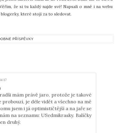
Věřím, že si tu každý najde své! Napsali o mně i na webu
blogerky, které stojí za to sledovat.
OBNÉ PŘÍSPĚVKY
4:17
)
jradši mám právě jaro, protože je takové
e probouzí, je déle vidět a všechno na mě
tomu jsem i já optimističtější a na jaře se
l mám na seznamu: USedmikrasky. Balíčky
ten druhý.