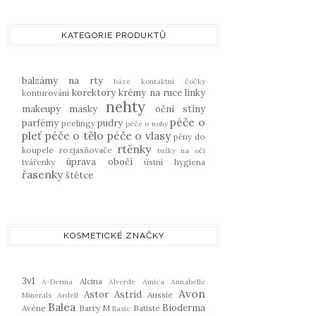
KATEGORIE PRODUKTŮ
balzámy na rty
báze
kontaktní čočky
korektory
krémy na ruce
linky
konturování
nehty
makeupy
masky
oční stíny
péče o
parfémy
pudry
peelingy
péče o nohy
pleť
péče o tělo
péče o vlasy
pěny do
rtěnky
koupele
rozjasňovače
tužky na oči
úprava obočí
tvářenky
ústní hygiena
řasenky
štětce
KOSMETICKÉ ZNAČKY
3v1
Alcina
A-Derma
Alverde
Amica
Annabelle
Avon
Astor
Astrid
Aussie
Minerals
Ardell
Balea
Bioderma
Avène
Barry M
Batiste
Basic