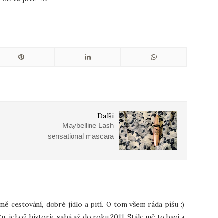
Další
Maybelline Lash
sensational mascara
 mě cestování, dobré jídlo a pití. O tom všem ráda píšu :)
u, jehož historie sahá až do roku 2011. Stále mě to baví a