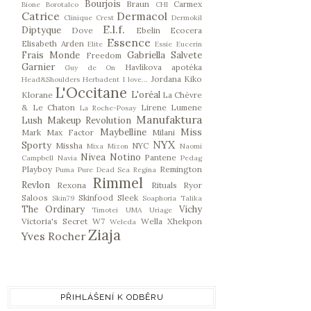
Bourjois
Braun
Carmex
Bione
Borotalco
CHI
Catrice
Dermacol
Clinique
Crest
Dermokil
E.l.f.
Diptyque
Dove
Ebelin
Ecocera
Essence
Elisabeth Arden
Elite
Essie
Eucerin
Frais Monde
Gabriella Salvete
Freedom
Garnier
Havlíkova apotéka
Guy de On
Jordana
Kiko
Head&Shoulders
Herbadent
I love...
L'Occitane
L'oréal
Klorane
La Chèvre
& Le Chaton
Lirene
Lumene
La Roche-Posay
Manufaktura
Lush
Makeup Revolution
Maybelline
Miss
Mark
Max Factor
Milani
NYX
Sporty
Missha
NYC
Mixa
Mizon
Naomi
Nivea
Notino
Pantene
Campbell
Navia
Pedag
Playboy
Remington
Puma
Pure Dead Sea
Regina
Rimmel
Revlon
Rexona
Rituals
Ryor
Saloos
Skinfood
Sleek
Skin79
Soaphoria
Talika
The Ordinary
Vichy
Timotei
UMA
Uriage
Victoria's Secret
W7
Wella
Xhekpon
Weleda
Ziaja
Yves Rocher
PŘIHLÁŠENÍ K ODBĚRU