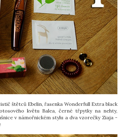
istič štětců Ebelin, řasenka Wonderfull Extra black
otosového květu Balea, černé třpytky na nehty,
ušnice v námořnickém stylu a dva vzorečky Ziaja -
e