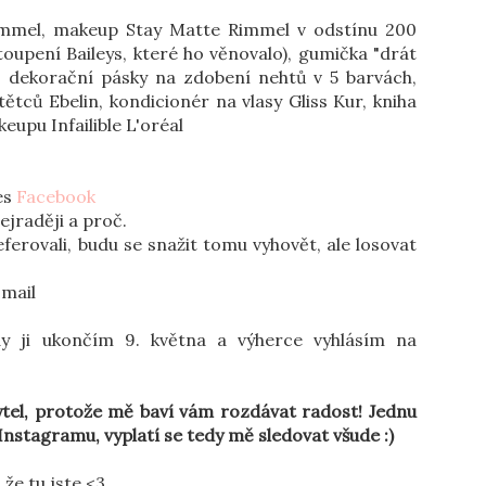
mel, makeup Stay Matte Rimmel v odstínu 200
toupení Baileys, které ho věnovalo), gumička "drát
), dekorační pásky na zdobení nehtů v 5 barvách,
štětců Ebelin, kondicionér na vlasy Gliss Kur, kniha
upu Infailible L'oréal
es
Facebook
ejraději a proč.
eferovali, budu se snažit tomu vyhovět, ale losovat
-mail
y ji ukončím 9. května a výherce vyhlásím na
tel, protože mě baví vám rozdávat radost! Jednu
Instagramu, vyplatí se tedy mě sledovat všude :)
 že tu jste <3