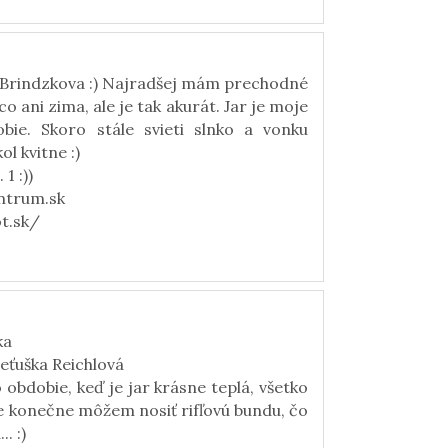
Brindzkova :) Najradšej mám prechodné
o ani zima, ale je tak akurát. Jar je moje
bie. Skoro stále svieti slnko a vonku
ol kvitne :)
1 :))
ntrum.sk
t.sk/
ka
eťuška Reichlová
obdobie, keď je jar krásne teplá, všetko
, že konečne môžem nosiť rifľovú bundu, čo
. :)