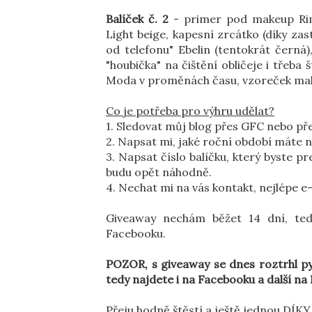
Balíček č. 2
- primer pod makeup Rim
Light beige, kapesní zrcátko (díky zas
od telefonu" Ebelin (tentokrát černá
"houbička" na čištění obličeje i třeba 
Moda v proměnách času, vzoreček make
Co je potřeba pro výhru udělat?
1. Sledovat můj blog přes GFC nebo př
2. Napsat mi, jaké roční období máte n
3. Napsat číslo balíčku, který byste pr
budu opět náhodně.
4. Nechat mi na vás kontakt, nejlépe e
Giveaway nechám běžet 14 dní, ted
Facebooku.
POZOR, s giveaway se dnes roztrhl py
tedy najdete i na Facebooku a další na 
Přeju hodně štěstí a ještě jednou DÍKY,