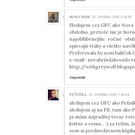
NORA BRIN
25. DUBNA 2015 V 14:18
Sledujem cez GFC ako Nora 
obdobia, pretože nie je horúc
najobľúbenejšie ročné obdo
spievajú vtáky a všetko navôk
Preferovala by som balíček č. 
e-mail- norabrindzkova@ce
http://withgreywolf.blogspo
Odpovědět
PEŤUŠKA
25. DUBNA 2015 V 14:44
sledujem cez GFC ako Peťuš
sledujem aj na FB, tam ako P
ja mám najradšej teraz toto 
kvitne a vonia... :) sa teším
som si prednedávnom kúpila..