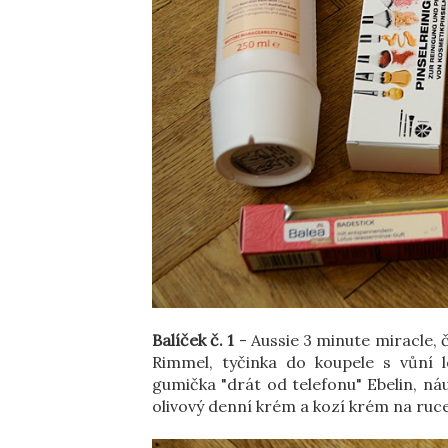
Balíček č. 1
- Aussie 3 minute miracle, č
Rimmel, tyčinka do koupele s vůní l
gumička "drát od telefonu" Ebelin, ná
olivový denní krém a kozí krém na ruc