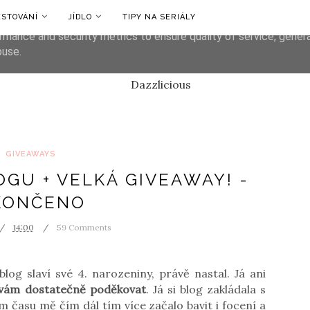
ESTOVÁNÍ
JÍDLO
TIPY NA SERIÁLY
liver its services and to analyze traffic. Your IP address and us
rmance and security metrics to ensure quality of service, gene
buse.
GIVEAWAYS
OGU + VELKÁ GIVEAWAY! -
KONČENO
14:00
59 Comments
blog slaví své 4. narozeniny, právě nastal. Já ani
 vám dostatečně poděkovat
. Já si blog zakládala s
m času mě čím dál tím více začalo bavit i focení a