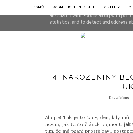
DOMŮ
KOSMETICKÉ RECENZE
OUTFITY
C
This site uses cookies from Google to de
are shared with Google along with perfo
statistics, and to detect and address a
4. NAROZENINY BL
U
Dazzlicious
Ahojte! Tak je to tady, den, kdy můj 
nevím, jak tento článek pojmout,
jak
tím, že mě psaní prostě baví, postupe