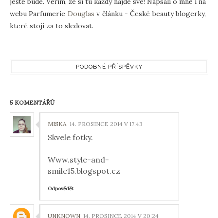
ještě bude. Věřím, že si tu každý najde své! Napsali o mně i na
webu Parfumerie
Douglas
v článku - České beauty blogerky,
které stojí za to sledovat.
PODOBNÉ PŘÍSPĚVKY
5 KOMENTÁŘŮ
MISKA
14. PROSINCE 2014 V 17:43
Skvele fotky.
Www.style-and-
smile15.blogspot.cz
Odpovědět
UNKNOWN
14. PROSINCE 2014 V 20:24