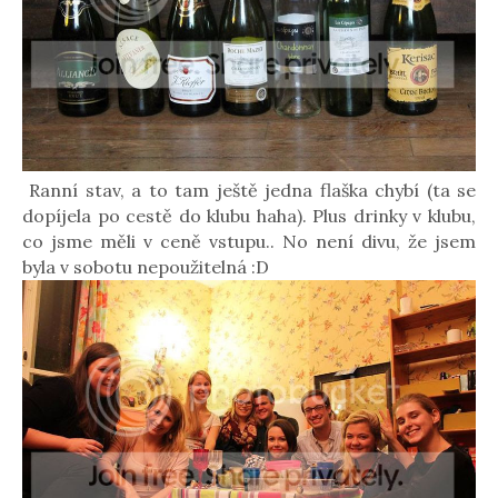
Ranní stav, a to tam ještě jedna flaška chybí (ta se
dopíjela po cestě do klubu haha). Plus drinky v klubu,
co jsme měli v ceně vstupu.. No není divu, že jsem
byla v sobotu nepoužitelná :D