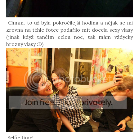
Chmm, to už byla pokročilejší hodina a nějak se mi
zrovna na téhle fotce podařilo mít docela sexy vlasy
(jinak když tančím celou noc, tak mám vždycky
hrozný vlasy :D)
Selfie time!