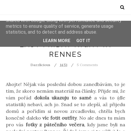
This site uses cookies from Google to deliver its services
and to analyze traffic. Your IP address and user-agent are
shared with Google along with performance and security
metrics to ensure quality of service, generate usage
statistics, and to detect and address abuse.
ERASMUS
PARTY
LEARN MORE
GOT IT
LAST FRIDAY NIGHT IN
RENNES
Dazzlicious
14:51
5 Comments
Ahojte! Nějak vás poslední dobou zanedbávám, to je
tím, že skoro nemám materiál na články. Přijde mi, že
vám pořád
dokola ukazuju to samé
a vás to (dle
statistik) nebaví, ach jo. Snad se to zlepší, až přijedu
domů a pořídím si novou zrcadlovku, chtěla bych
konečně daleko
víc fotit outfity
. No ale dnes tu mám
pro vás
fotky z pátečního večera
, kdy jsme byli na