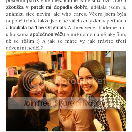
poslední party v Rennes. Řádně jsme si to užili :) Jo a
zkouška v pátek mi dopadla dobře
, udělala jsem ji,
známku sice nevím, ale who cares. Včera jsem byla
nepoužitelná, takže jsem se válela celý den v peřinách
a
koukala na The Originals
. A dnes večer budeme mít
s holkama
společnou véču
a mrkneme na nějaký film,
už se těším :) A jak se máte vy, jak trávíte třetí
adventní neděli?