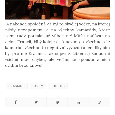
A nakonec společná <3 Byl to skvělej večer, na kterej
nikdy nezapomenu a na všechny kamarády, které
jsem tady potkala, už vůbec ne! Můžu nadávat na
celou Francii, blbý koleje a já nevím co všechno, ale
kamarádi všechno to negativní vyvažují a jen díky nim
byl pro mě Erasmus tak super zážitkem :) Budou mi
všichni moc chybět, ale věřím, že spoustu z nich
uvidím brzo znovu!
ERASMUS
PARTY
PHOTOS