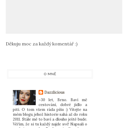
Děkuju moc za každý komentář :)
O MNĚ
Dazzlicious
~30 let, Brno. Baví mě
cestování, dobré jídlo a
pití. O tom všem ráda píšu :) Vítejte na
mém blogu, jehož historie sahá až do roku
2011. Stále mě to baví a dlouho ještě bude.
Věřím, že si tu každý najde své! Napsali o