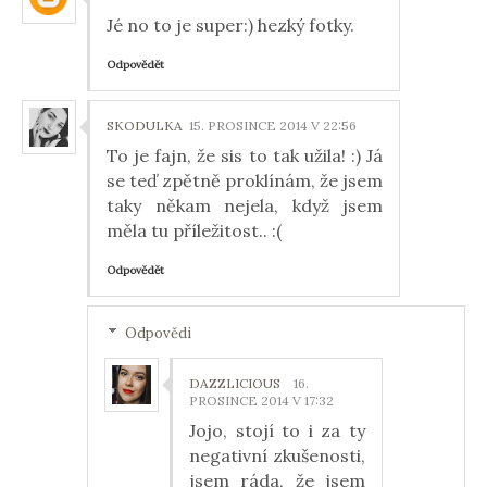
Jé no to je super:) hezký fotky.
Odpovědět
SKODULKA
15. PROSINCE 2014 V 22:56
To je fajn, že sis to tak užila! :) Já
se teď zpětně proklínám, že jsem
taky někam nejela, když jsem
měla tu příležitost.. :(
Odpovědět
Odpovědi
DAZZLICIOUS
16.
PROSINCE 2014 V 17:32
Jojo, stojí to i za ty
negativní zkušenosti,
jsem ráda, že jsem