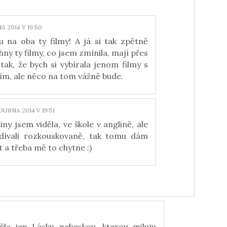
A 2014 V 19:50
u na oba ty filmy! A já si tak zpětně
hny ty filmy, co jsem zmínila, mají přes
tak, že bych si vybírala jenom filmy s
m, ale něco na tom vážně bude.
 DUBNA 2014 V 19:51
ny jsem viděla, ve škole v anglině, ale
dívali rozkouskovaně, tak tomu dám
st a třeba mě to chytne :)
la jen Lásku nebeskou, kterou miluju