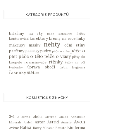
KATEGORIE PRODUKTŮ
balzámy na rty
báze
kontaktní čočky
korektory
krémy na ruce
linky
konturování
nehty
makeupy
masky
oční stíny
péče o
parfémy
pudry
peelingy
péče o nohy
pleť
péče o tělo
péče o vlasy
pěny do
rtěnky
koupele
rozjasňovače
tužky na oči
úprava obočí
tvářenky
ústní hygiena
řasenky
štětce
KOSMETICKÉ ZNAČKY
3v1
Alcina
A-Derma
Alverde
Amica
Annabelle
Avon
Astor
Astrid
Aussie
Minerals
Ardell
Balea
Bioderma
Avène
Barry M
Batiste
Basic