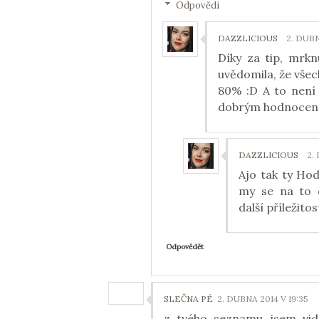
Odpovědi
DAZZLICIOUS
2. DUBN
Díky za tip, mrkn
uvědomila, že všec
80% :D A to není 
dobrým hodnocení
DAZZLICIOUS
2.
Ajo tak ty Hodi
my se na to 
další příležito
Odpovědět
SLEČNA PÉ
2. DUBNA 2014 V 19:35
z tvého seznamu jsem vidě