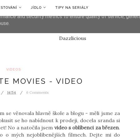
ESTOVÁNÍ
JÍDLO
TIPY NA SERIÁLY
liver its services and to analyze traffic. Your IP address and us
rmance and security metrics to ensure quality of service, gene
buse.
VIDEOS
TE MOVIES - VIDEO
14:54
6 Comments
 se věnovala hlavně škole a blogu - měli jsme za
kusit se ho nabídnout k prodeji, docela sranda si
let! No a natočila jsem
video s oblíbenci za březen
.
o o mých nejoblíbenějších filmech. Dejte mi do