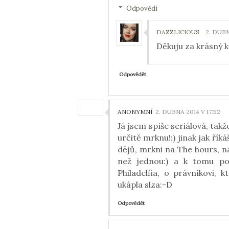
Odpovědi
DAZZLICIOUS
2. DUBN
Děkuju za krásný k
Odpovědět
ANONYMNÍ
2. DUBNA 2014 V 17:52
Já jsem spíše seriálová, tak
určitě mrknu!:) jinak jak řík
dějů, mrkni na The hours, n
než jednou:) a k tomu pos
Philadelfia, o právníkovi, 
ukápla slza:-D
Odpovědět