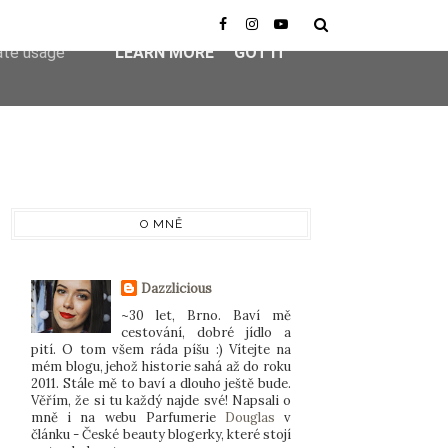
er-agent
rate usage
LEARN MORE
GOT IT
O MNĚ
Dazzlicious
~30 let, Brno. Baví mě
cestování, dobré jídlo a
pití. O tom všem ráda píšu :) Vítejte na
mém blogu, jehož historie sahá až do roku
2011. Stále mě to baví a dlouho ještě bude.
Věřím, že si tu každý najde své! Napsali o
mně i na webu Parfumerie
Douglas
v
článku - České beauty blogerky, které stojí