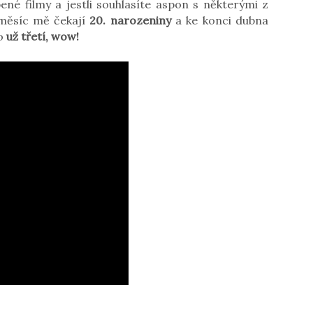
ené filmy a jestli souhlasíte aspon s některými z
 měsíc mě čekají
20. narozeniny
a ke konci dubna
to
už třetí, wow!