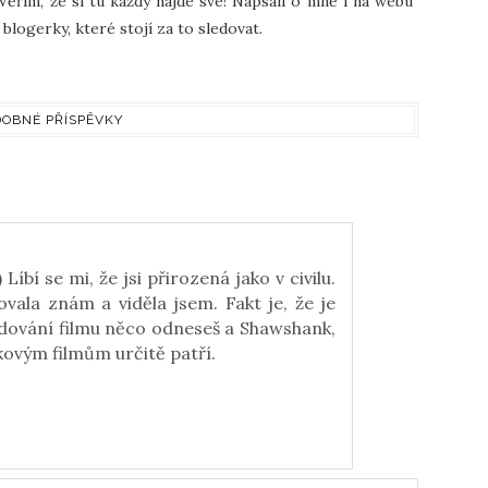
Věřím, že si tu každý najde své! Napsali o mně i na webu
blogerky, které stojí za to sledovat.
OBNÉ PŘÍSPĚVKY
 Líbí se mi, že jsi přirozená jako v civilu.
ovala znám a viděla jsem. Fakt je, že je
ledování filmu něco odneseš a Shawshank,
kovým filmům určitě patří.