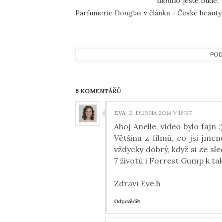
dlouho ještě bude. 
Parfumerie
Douglas
v článku - České beauty 
POD
6 KOMENTÁŘŮ
EVA
2. DUBNA 2014 V 16:27
Ahoj Anelle, video bylo fajn :)
Většinu z filmů, co jsi jmen
vždycky dobrý, když si ze s
7 životů i Forrest Gump k ta
Zdraví Eve.h
Odpovědět