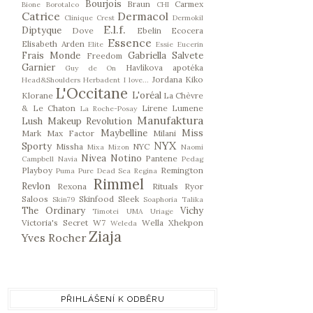
Bourjois
Braun
Carmex
Bione
Borotalco
CHI
Catrice
Dermacol
Clinique
Crest
Dermokil
E.l.f.
Diptyque
Dove
Ebelin
Ecocera
Essence
Elisabeth Arden
Elite
Essie
Eucerin
Frais Monde
Gabriella Salvete
Freedom
Garnier
Havlíkova apotéka
Guy de On
Jordana
Kiko
Head&Shoulders
Herbadent
I love...
L'Occitane
L'oréal
Klorane
La Chèvre
& Le Chaton
Lirene
Lumene
La Roche-Posay
Manufaktura
Lush
Makeup Revolution
Maybelline
Miss
Mark
Max Factor
Milani
NYX
Sporty
Missha
NYC
Mixa
Mizon
Naomi
Nivea
Notino
Pantene
Campbell
Navia
Pedag
Playboy
Remington
Puma
Pure Dead Sea
Regina
Rimmel
Revlon
Rexona
Rituals
Ryor
Saloos
Skinfood
Sleek
Skin79
Soaphoria
Talika
The Ordinary
Vichy
Timotei
UMA
Uriage
Victoria's Secret
W7
Wella
Xhekpon
Weleda
Ziaja
Yves Rocher
PŘIHLÁŠENÍ K ODBĚRU