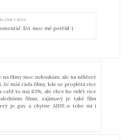
A 2014 V 16:53
omentář, Evi, moc mě potěšil :)
že na filmy moc nekoukám, ale na některé
áš, že máš ráda filmy, kde se proplétá více
a csfd to má 83%, ale chce ho vidět více
lednímu filmu, zajímavý je také film
který je gay a chytne AIDS..u toho mi i