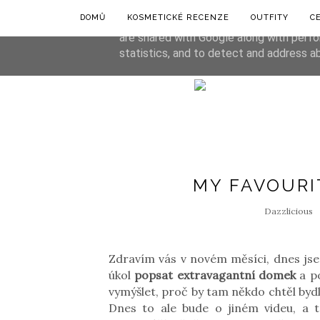
DOMŮ
KOSMETICKÉ RECENZE
OUTFITY
C
This site uses cookies from Google to de
are shared with Google along with perfo
statistics, and to detect and address a
MY FAVOURI
Dazzlicious
Zdravím vás v novém měsíci, dnes jsem
úkol
popsat extravagantní domek
a po
vymýšlet, proč by tam někdo chtěl byd
Dnes to ale bude o jiném videu, a t