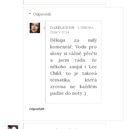
Odpovědi
DAZZLICIOUS
1. ÚNORA
2014 V 17:34
Děkuju za milý
komentář, Vodu pro
slony si vážně přečti
a jsem ráda, že
někoho zaujal i Lee
Child, to je taková
tématika, která
zrovna ne každém
padne do noty ;)
Odpovědět