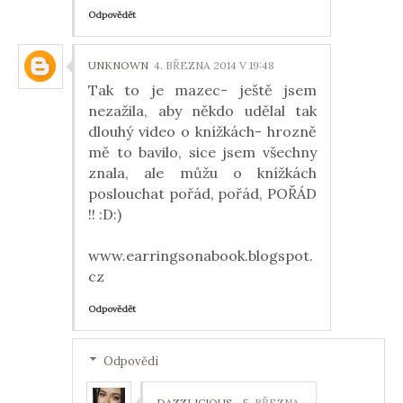
Odpovědět
UNKNOWN
4. BŘEZNA 2014 V 19:48
Tak to je mazec- ještě jsem
nezažila, aby někdo udělal tak
dlouhý video o knížkách- hrozně
mě to bavilo, sice jsem všechny
znala, ale můžu o knížkách
poslouchat pořád, pořád, POŘÁD
!! :D:)
www.earringsonabook.blogspot.
cz
Odpovědět
Odpovědi
DAZZLICIOUS
5. BŘEZNA