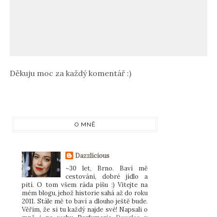
Děkuju moc za každý komentář :)
O MNĚ
Dazzlicious
~30 let, Brno. Baví mě
cestování, dobré jídlo a
pití. O tom všem ráda píšu :) Vítejte na
mém blogu, jehož historie sahá až do roku
2011. Stále mě to baví a dlouho ještě bude.
Věřím, že si tu každý najde své! Napsali o