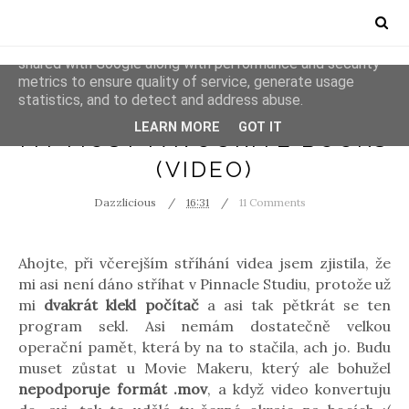
This site uses cookies from Google to deliver its services
and to analyze traffic. Your IP address and user-agent are
shared with Google along with performance and security
metrics to ensure quality of service, generate usage
statistics, and to detect and address abuse.
VIDEOS
LEARN MORE
GOT IT
MY MOST FAVOURITE BOOKS
(VIDEO)
Dazzlicious
16:31
11 Comments
Ahojte, při včerejším stříhání videa jsem zjistila, že
mi asi není dáno stříhat v Pinnacle Studiu, protože už
mi
dvakrát klekl počítač
a asi tak pětkrát se ten
program sekl. Asi nemám dostatečně velkou
operační pamět, která by na to stačila, ach jo. Budu
muset zůstat u Movie Makeru, který ale bohužel
nepodporuje formát .mov
, a když video konvertuju