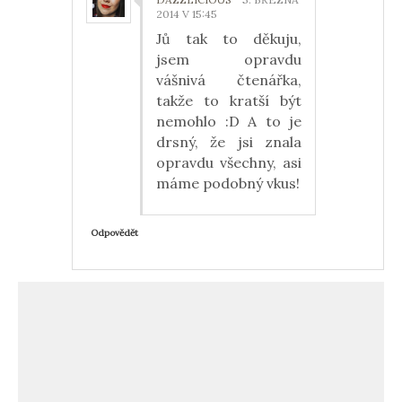
2014 V 15:45
Jů tak to děkuju,
jsem opravdu
vášnivá čtenářka,
takže to kratší být
nemohlo :D A to je
drsný, že jsi znala
opravdu všechny, asi
máme podobný vkus!
Odpovědět