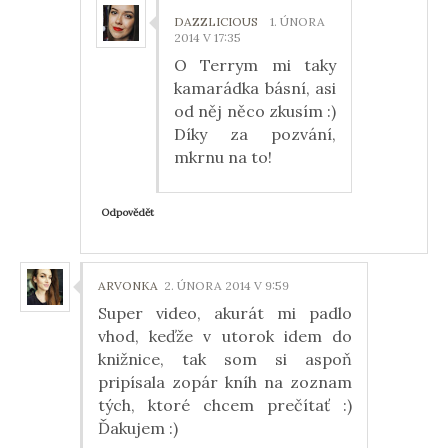
DAZZLICIOUS
1. ÚNORA
2014 V 17:35
O Terrym mi taky
kamarádka básní, asi
od něj něco zkusím :)
Díky za pozvání,
mkrnu na to!
Odpovědět
ARVONKA
2. ÚNORA 2014 V 9:59
Super video, akurát mi padlo
vhod, keďže v utorok idem do
knižnice, tak som si aspoň
pripísala zopár kníh na zoznam
tých, ktoré chcem prečítať :)
Ďakujem :)