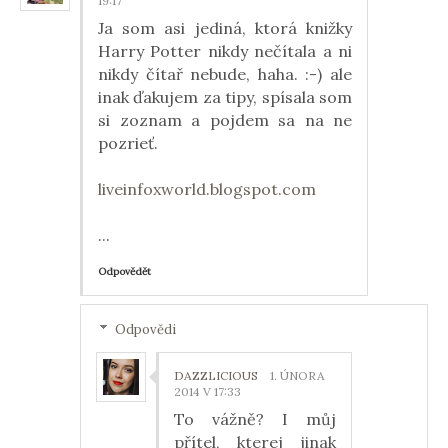
19:17
Ja som asi jediná, ktorá knižky
Harry Potter nikdy nečítala a ni
nikdy čítař nebude, haha. :-) ale
inak ďakujem za tipy, spísala som
si zoznam a pojdem sa na ne
pozrieť.
liveinfoxworld.blogspot.com
...
Odpovědět
Odpovědi
DAZZLICIOUS
1. ÚNORA
2014 V 17:33
To vážně? I můj
přítel, kterej jinak