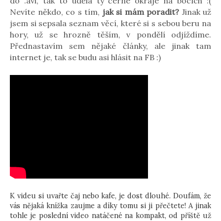
do .avi, tak to udělá ty černé okraje na bocích :(
Nevíte někdo, co s tím,
jak si mám poradit?
Jinak už
jsem si sepsala seznam věcí, které si s sebou beru na
hory, už se hrozně těším, v pondělí odjíždíme.
Přednastavím sem nějaké články, ale jinak tam
internet je, tak se budu asi hlásit na FB :)
K videu si uvařte čaj nebo kafe, je dost dlouhé. Doufám, že
vás nějaká knížka zaujme a díky tomu si ji přečtete! A jinak
tohle je poslední video natáčené na kompakt, od příště už