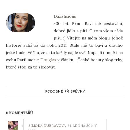
Dazzlicious
~30 let, Brno. Baví mě cestování,
dobré jídlo a pití. O tom všem ráda
píšu :) Vítejte na mém blogu, jehož
historie sahá až do roku 2011. Stále mě to baví a dlouho
ještě bude. Věřím, že si tu každý najde své! Napsali o mně i na
webu Parfumerie
Douglas
v článku - České beauty blogerky,
které stojí za to sledovat.
PODOBNÉ PŘÍSPĚVKY
11 KOMENTÁŘŮ
SIMONA DUBRAVOVA
31. LEDNA 2014 V