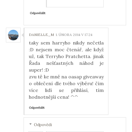
Odpovědět
DANIELLE_M
1. ÚNORA 2014 V 17:24
taky sem harryho nikdy nečetla
:D nejsem moc čtenář, ale když
už, tak Terryho Pratchetta. jinak
Řada nešťastných náhod je
super! :D
zvu tě ke mně na oasap giveaway
o oblečení dle tvého výběru! čím
více lidí se přihlásí, tím
hodnotnější cena! ^^
Odpovědět
Odpovědi