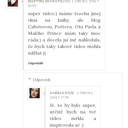
MARTINA NAVRÁTILOVÁ
1. ÚNORA 2014 V
10:55
super video:) máme trochu jinej
vkus na knihy, ale Meg
Cabotovou, Pottera, Otu Pavla a
Malého Prince mám taky moc
ráda:) a docela jsi mě nahlodala,
že bych taky takové video mohla
udělat:))
Odpovědět
Odpovědi
DAZZLICIOUS
1. ÚNORA
2014 V 17:35
Jé, to by bylo super,
určitě bych na tvé
video mrkla a
inspirovala se :)