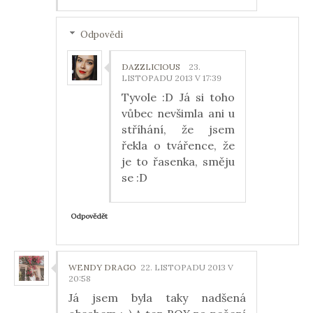
Odpovědi
DAZZLICIOUS
23.
LISTOPADU 2013 V 17:39
Tyvole :D Já si toho
vůbec nevšimla ani u
stříhání, že jsem
řekla o tvářence, že
je to řasenka, směju
se :D
Odpovědět
WENDY DRAGO
22. LISTOPADU 2013 V
20:58
Já jsem byla taky nadšená