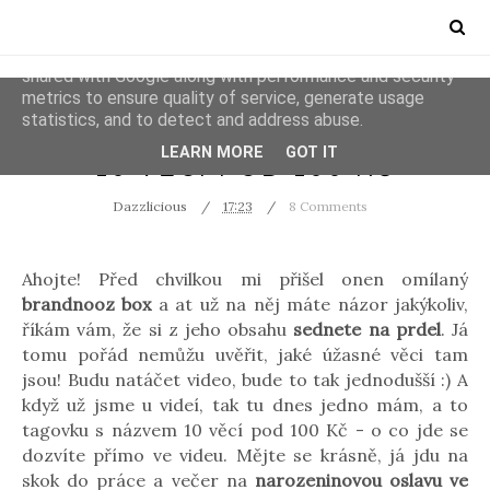
This site uses cookies from Google to deliver its services
and to analyze traffic. Your IP address and user-agent are
shared with Google along with performance and security
metrics to ensure quality of service, generate usage
statistics, and to detect and address abuse.
VIDEOS
LEARN MORE
GOT IT
10 VĚCÍ POD 100 KČ
Dazzlicious
17:23
8 Comments
Ahojte! Před chvilkou mi přišel onen omílaný
brandnooz box
a at už na něj máte názor jakýkoliv,
říkám vám, že si z jeho obsahu
sednete na prdel
. Já
tomu pořád nemůžu uvěřit, jaké úžasné věci tam
jsou! Budu natáčet video, bude to tak jednodušší :) A
když už jsme u videí, tak tu dnes jedno mám, a to
tagovku s názvem 10 věcí pod 100 Kč - o co jde se
dozvíte přímo ve videu. Mějte se krásně, já jdu na
skok do práce a večer na
narozeninovou oslavu ve