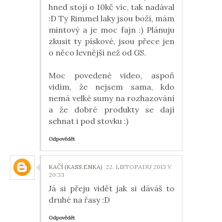
hned stojí o 10kč víc, tak nadával
:D Ty Rimmel laky jsou boží, mám
mintový a je moc fajn :) Plánuju
zkusit ty pískové, jsou přece jen
o něco levnější než od GS.
Moc povedené video, aspoň
vidím, že nejsem sama, kdo
nemá velké sumy na rozhazování
a že dobré produkty se dají
sehnat i pod stovku :)
Odpovědět
KAČÍ (KASS.ENKA)
22. LISTOPADU 2013 V
20:33
Já si přeju vidět jak si dáváš to
druhé na řasy :D
Odpovědět