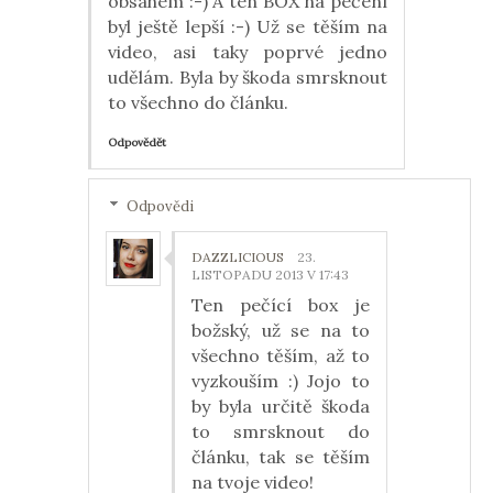
obsahem :-) A ten BOX na pečení
byl ještě lepší :-) Už se těším na
video, asi taky poprvé jedno
udělám. Byla by škoda smrsknout
to všechno do článku.
Odpovědět
Odpovědi
DAZZLICIOUS
23.
LISTOPADU 2013 V 17:43
Ten pečící box je
božský, už se na to
všechno těším, až to
vyzkouším :) Jojo to
by byla určitě škoda
to smrsknout do
článku, tak se těším
na tvoje video!