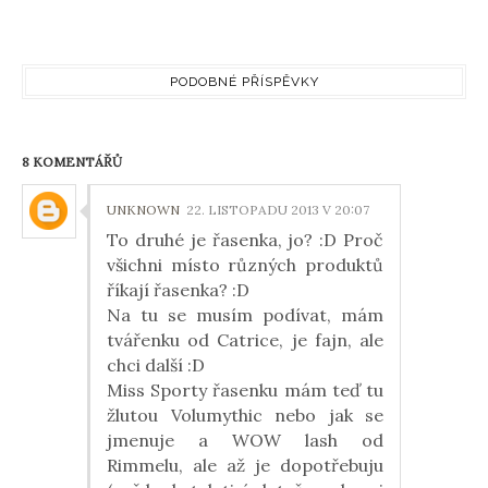
PODOBNÉ PŘÍSPĚVKY
8 KOMENTÁŘŮ
UNKNOWN
22. LISTOPADU 2013 V 20:07
To druhé je řasenka, jo? :D Proč
všichni místo různých produktů
říkají řasenka? :D
Na tu se musím podívat, mám
tvářenku od Catrice, je fajn, ale
chci další :D
Miss Sporty řasenku mám teď tu
žlutou Volumythic nebo jak se
jmenuje a WOW lash od
Rimmelu, ale až je dopotřebuju