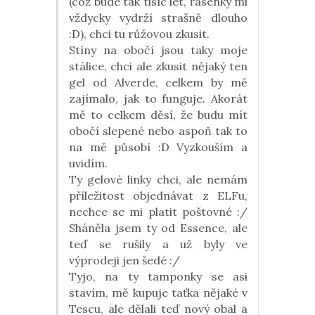
(což bude tak tisíc let, řasenky mi
vždycky vydrží strašně dlouho
:D), chci tu růžovou zkusit.
Stíny na obočí jsou taky moje
stálice, chci ale zkusit nějaký ten
gel od Alverde, celkem by mě
zajímalo, jak to funguje. Akorát
mě to celkem děsí, že budu mít
obočí slepené nebo aspoň tak to
na mě působí :D Vyzkouším a
uvidím.
Ty gelové linky chci, ale nemám
příležitost objednávat z ELFu,
nechce se mi platit poštovné :/
Sháněla jsem ty od Essence, ale
teď se rušily a už byly ve
výprodeji jen šedé :/
Tyjo, na ty tamponky se asi
stavím, mě kupuje taťka nějaké v
Tescu, ale dělali teď nový obal a