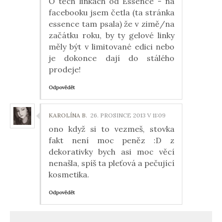
O těch linkách od Essence - na
facebooku jsem četla (ta stránka
essence tam psala) že v zimě/na
začátku roku, by ty gelové linky
měly být v limitované edici nebo
je dokonce dají do stálého
prodeje!
Odpovědět
KAROLÍNA B.
26. PROSINCE 2013 V 11:09
ono když si to vezmeš, stovka
fakt není moc peněz :D z
dekorativky bych asi moc věcí
nenašla, spíš ta pleťová a pečující
kosmetika.
Odpovědět