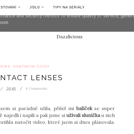
ESTOVÁNÍ
JÍDLO
TIPY NA SERIÁLY
liver its services and to analyze traffic. Your IP address and us
rmance and security metrics to ensure quality of service, gene
buse.
VIEWS
KONTAKTNÍ ČOČKY
ONTACT LENSES
20:45
6 Comments
sem si parádně užila, přišel mi
balíček
se super
ajedli i napili a pak jsme si
užívali sluníčka
u nich
tihla natočit video, které jsem si dnes plánovala.