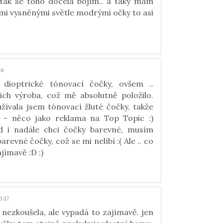
 tak se toho docela bojím.. a taky mám
mi vysněnými světle modrými očky to asi
36
 dioptrické tónovací čočky, ovšem ..
ich výroba, což mě absolutně položilo.
žívala jsem tónovací žluté čočky, takže
ný - něco jako reklama na Top Topic :)
d i nadále chci čočky barevné, musím
revné čočky, což se mi nelíbí :( Ale .. co
jímavě :D :)
:17
nezkoušela, ale vypadá to zajímavě. jen