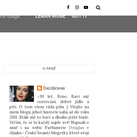
er-agent
rate usage
LEARN MORE
GOT IT
O MNĚ
Dazzlicious
~30 let, Brno. Baví mě
cestování, dobré jídlo a
pití. O tom všem ráda píšu :) Vítejte na
mém blogu, jehož historie sahá až do roku
2011. Stále mě to baví a dlouho ještě bude.
Věřím, že si tu každý najde své! Napsali o
mně i na webu Parfumerie
Douglas
v
článku - České beauty blogerky, které stojí