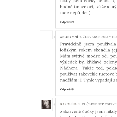
nikdy jsem čočky nenosila,
hodně tmavé oči, takže s mý
moc nepůjde :(
Odpovědět
ANONYMNÍ
6. ČERVENCE 2013 V 13:
Pravidelně jsem používala
loňským rokem skončila jej
Mám svítivě modré oči, pou
výsledek byl křiklavě zele
Nádhera.. Takže teď, poku
používat takovéhle tuctové ba
nadělám :D Tyhle vypadají za
Odpovědět
KAROLÍNA B.
13. ČERVENCE 2013 V 13
zabarvené čočky jsem nikdy 