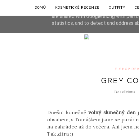
DOMŮ
KOSMETICKÉ RECENZE
OUTFITY
C
This site uses cookies from Google to de
are shared with Google along with perfo
statistics, and to detect and address a
E-SHOP RE
GREY C
Dazzlicious
Dnešní konečně
volný slunečný den
j
obsahem, s Tomáškem jsme se parádně n
na zahrádce až do večera. Ani jsem nes
Tak zítra :)