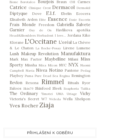
Bourjois
Braun
Carmex
Bione
Borotalco
CHI
Catrice
Dermacol
Clinique
Crest
Dermokil
E.l.f.
Diptyque
Dove
Ebelin
Ecocera
Essence
Elisabeth Arden
Elite
Essie
Eucerin
Frais Monde
Gabriella Salvete
Freedom
Garnier
Havlíkova apotéka
Guy de On
Jordana
Kiko
Head&Shoulders
Herbadent
I love...
L'Occitane
L'oréal
Klorane
La Chèvre
& Le Chaton
Lirene
Lumene
La Roche-Posay
Manufaktura
Lush
Makeup Revolution
Maybelline
Miss
Mark
Max Factor
Milani
NYX
Sporty
Missha
NYC
Mixa
Mizon
Naomi
Nivea
Notino
Pantene
Campbell
Navia
Pedag
Playboy
Remington
Puma
Pure Dead Sea
Regina
Rimmel
Revlon
Rexona
Rituals
Ryor
Saloos
Skinfood
Sleek
Skin79
Soaphoria
Talika
The Ordinary
Vichy
Timotei
UMA
Uriage
Victoria's Secret
W7
Wella
Xhekpon
Weleda
Ziaja
Yves Rocher
PŘIHLÁŠENÍ K ODBĚRU