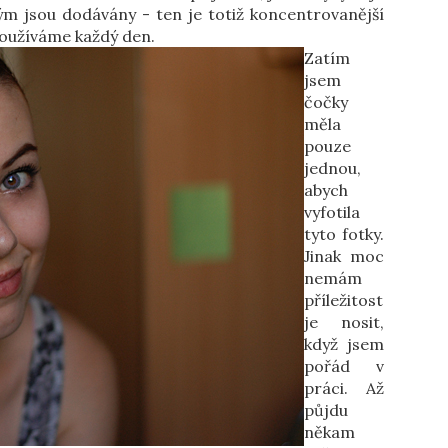
ým jsou dodávány - ten je totiž koncentrovanější
používáme každý den.
Zatím
jsem
čočky
měla
pouze
jednou,
abych
vyfotila
tyto fotky.
Jinak moc
nemám
příležitost
je nosit,
když jsem
pořád v
práci. Až
půjdu
někam