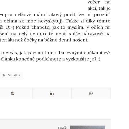
večer na
akci, tak je
e-up a celkově mám takový pocit, že mi prozáří
a očima se moc nevyskytují. Takže si díky těmto
í O:-) Pokud chápete, jak to myslím. V očích mi
ošení na celý den určitě není, spíše nárazově na
ateriálu než čočky na běžné denní nošení.
 se vás, jak jste na tom s barevnými čočkami vy?
článku konečně podlehnete a vyzkoušíte je? :)
REVIEWS
Další