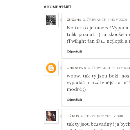
6 KOMENTÁŘŮ
ZUZANA
3. ČERVENCE 2013 V 23:21
No tak to je mazec! Vypadá 
tolik poznat. :) Já zkoušel
(Twilight fan :D)... nejlepší a
Odpovědět
UNKNOWN
4. ČERVENCE 2013 V 0:1
woow. tak ty jsou boží. nos 
vypadáš prozářenější. a př
modré ;)
Odpovědět
TÝNUŠ
4. ČERVENCE 2013 V 0:18
tak ty jsou bezvadný ! já byc