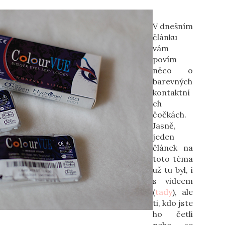
V dnešním
článku
vám
povím
něco o
barevných
kontaktní
ch
čočkách.
Jasně,
jeden
článek na
toto téma
už tu byl, i
s videem
(
tady
), ale
ti, kdo jste
ho četli