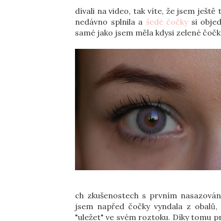
dívali na video, tak víte, že jsem ještě
nedávno splnila a
šedé čočky
si obje
samé jako jsem měla kdysi zelené čočky
ch zkušenostech s prvním nasazován
jsem napřed čočky vyndala z obalů, 
"uležet" ve svém roztoku. Díky tomu p