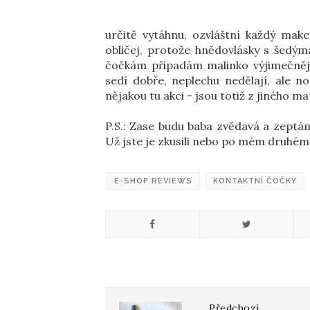
určitě vytáhnu, ozvláštní každý mak
obličej, protože hnědovlásky s šedým
čočkám připadám malinko výjimečnějš
sedí dobře, neplechu nedělají, ale n
nějakou tu akci - jsou totiž z jiného m
P.S.: Zase budu baba zvědavá a zeptám
Už jste je zkusili nebo po mém druhém 
E-SHOP REVIEWS
KONTAKTNÍ ČOČKY
Předchozí