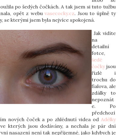
nebo se
 toužila po šedých čočkách. A tak jsem si tuto tužbu
dnala, opět z webu
vasecocky.cz
. Jsou to úplně ty
, se kterými jsem byla nejvíce spokojená.
Jak vidíte
na
detailní
fotce,
šedé
čočky
jsou
řízlé i
trochu do
fialova, ale
zdálky to
nepoznát
e. Po
předchozí
ím nových čoček a po zhlédnutí videa od
Adélky
ve kterých jsou dodávány, a nechala je pár dní
rvní nasazení není tak nepříjemné, jako kdybych je