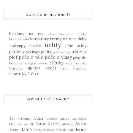
KATEGORIE PRODUKTŮ
balzámy na rty
báze
kontaktní čočky
korektory
krémy na ruce
linky
konturování
nehty
makeupy
masky
oční stíny
péče o
parfémy
pudry
peelingy
péče o nohy
pleť
péče o tělo
péče o vlasy
pěny do
rtěnky
koupele
rozjasňovače
tužky na oči
úprava obočí
tvářenky
ústní hygiena
řasenky
štětce
KOSMETICKÉ ZNAČKY
3v1
Alcina
A-Derma
Alverde
Amica
Annabelle
Avon
Astor
Astrid
Aussie
Minerals
Ardell
Balea
Bioderma
Avène
Barry M
Batiste
Basic