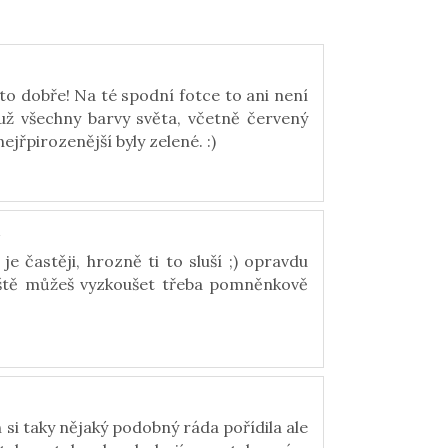
to dobře! Na té spodní fotce to ani není
a už všechny barvy světa, včetně červený
 nejřpirozenější byly zelené. :)
4
je častěji, hrozně ti to sluší ;) opravdu
íště můžeš vyzkoušet třeba pomněnkově
h si taky nějaký podobný ráda pořídila ale