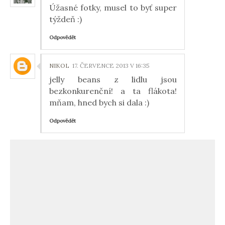
Úžasné fotky, musel to byť super
týždeň :)
Odpovědět
NIKOL
17. ČERVENCE 2013 V 16:35
jelly beans z lidlu jsou
bezkonkurenční! a ta flákota!
mňam, hned bych si dala :)
Odpovědět