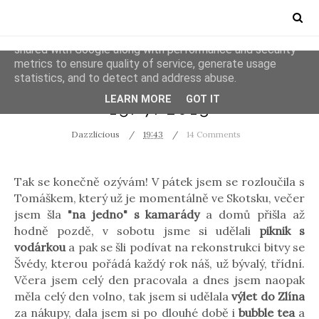
This site uses cookies from Google to deliver its services
and to analyze traffic. Your IP address and user-agent are
shared with Google along with performance and security
metrics to ensure quality of service, generate usage
statistics, and to detect and address abuse.
PHOTOS
RANDOM
LEARN MORE
GOT IT
15/7/2013
Dazzlicious
19:43
14 Comments
Tak se konečně ozývám! V pátek jsem se rozloučila s
Tomáškem, který už je momentálně ve Skotsku, večer
jsem šla
"na jedno" s kamarády
a domů přišla až
hodně pozdě, v sobotu jsme si udělali
piknik s
vodárkou
a pak se šli podívat na rekonstrukci bitvy se
Švédy, kterou pořádá každý rok náš, už bývalý, třídní.
Včera jsem celý den pracovala a dnes jsem naopak
měla celý den volno, tak jsem si udělala
výlet do Zlína
za nákupy, dala jsem si po dlouhé době i
bubble tea
a