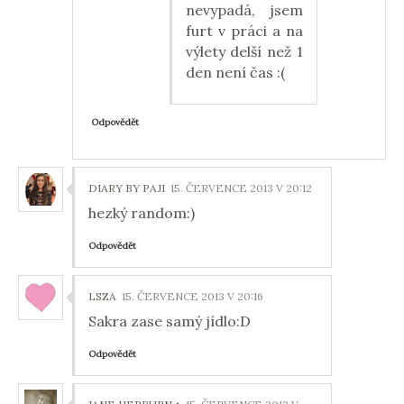
nevypadá, jsem
furt v práci a na
výlety delší než 1
den není čas :(
Odpovědět
DIARY BY PAJI
15. ČERVENCE 2013 V 20:12
hezký random:)
Odpovědět
LSZA
15. ČERVENCE 2013 V 20:16
Sakra zase samý jídlo:D
Odpovědět