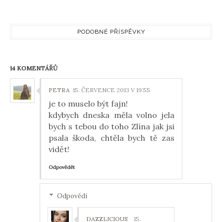
PODOBNÉ PŘÍSPĚVKY
14 KOMENTÁŘŮ
PETRA
15. ČERVENCE 2013 V 19:55
je to muselo být fajn!
kdybych dneska měla volno jela
bych s tebou do toho Zlína jak jsi
psala škoda, chtěla bych tě zas
vidět!
Odpovědět
Odpovědi
DAZZLICIOUS
15.