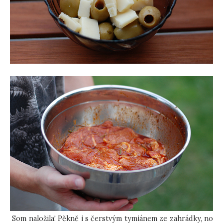
Som naložila! Pěkně i s čerstvým tymiánem ze zahrádky, no