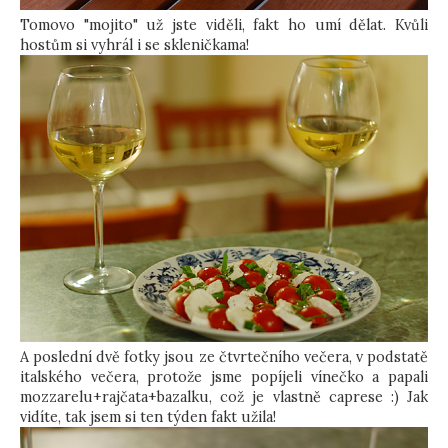
Tomovo "mojito" už jste viděli, fakt ho umí dělat. Kvůli
hostům si vyhrál i se skleničkama!
A poslední dvě fotky jsou ze čtvrtečního večera, v podstatě
italského večera, protože jsme popíjeli vínečko a papali
mozzarelu+rajčata+bazalku, což je vlastně caprese :) Jak
vidíte, tak jsem si ten týden fakt užila!