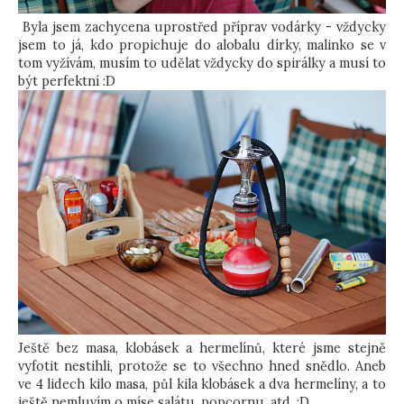
Byla jsem zachycena uprostřed příprav vodárky - vždycky
jsem to já, kdo propichuje do alobalu dírky, malinko se v
tom vyžívám, musím to udělat vždycky do spirálky a musí to
být perfektní :D
Ještě bez masa, klobásek a hermelínů, které jsme stejně
vyfotit nestihli, protože se to všechno hned snědlo. Aneb
ve 4 lidech kilo masa, půl kila klobásek a dva hermelíny, a to
ještě nemluvím o míse salátu, popcornu, atd. :D