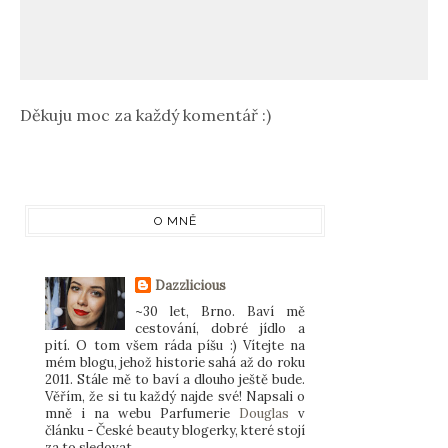
Děkuju moc za každý komentář :)
O MNĚ
Dazzlicious
~30 let, Brno. Baví mě
cestování, dobré jídlo a
pití. O tom všem ráda píšu :) Vítejte na
mém blogu, jehož historie sahá až do roku
2011. Stále mě to baví a dlouho ještě bude.
Věřím, že si tu každý najde své! Napsali o
mně i na webu Parfumerie
Douglas
v
článku - České beauty blogerky, které stojí
za to sledovat.