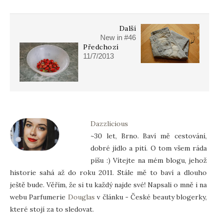
Další
New in #46
Předchozí
11/7/2013
Dazzlicious
~30 let, Brno. Baví mě cestování,
dobré jídlo a pití. O tom všem ráda
píšu :) Vítejte na mém blogu, jehož
historie sahá až do roku 2011. Stále mě to baví a dlouho
ještě bude. Věřím, že si tu každý najde své! Napsali o mně i na
webu Parfumerie
Douglas
v článku - České beauty blogerky,
které stojí za to sledovat.