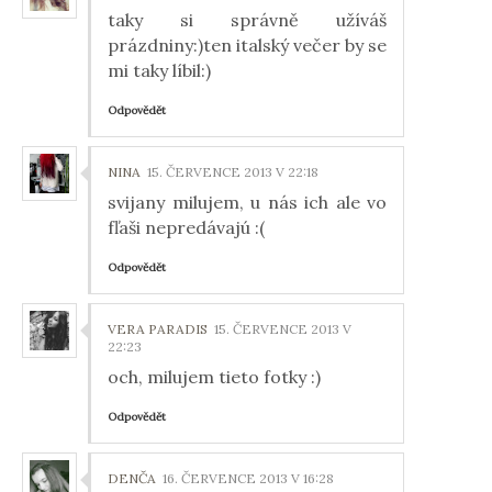
taky si správně užíváš
prázdniny:)ten italský večer by se
mi taky líbil:)
Odpovědět
NINA
15. ČERVENCE 2013 V 22:18
svijany milujem, u nás ich ale vo
fľaši nepredávajú :(
Odpovědět
VERA PARADIS
15. ČERVENCE 2013 V
22:23
och, milujem tieto fotky :)
Odpovědět
DENČA
16. ČERVENCE 2013 V 16:28