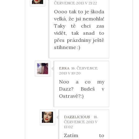
ČERVENCE 2013 V 21:22
Oooo tak to je škoda
velká, že jsi nemohla!
Taky tě chci zas
vidět, tak snad to
přes prázdniny ještě
stihneme :)
ERKA
16. ČERVENCE
2013 V 10:20
Noo a co my
Dazz? Budeš v
Ostravě?:)
DAZZLICIOUS
16.
ČERVENCE 2013 V
13:02
Zatím to