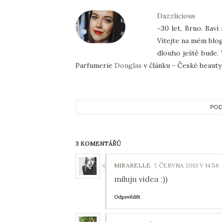
Dazzlicious
~30 let, Brno. Baví
Vítejte na mém blog
dlouho ještě bude. 
Parfumerie
Douglas
v článku - České beauty 
POD
3 KOMENTÁŘŮ
MIRABELLE
7. ČERVNA 2013 V 14:56
miluju videa :))
Odpovědět