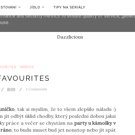
ESTOVÁNÍ
JÍDLO
TIPY NA SERIÁLY
liver its services and to analyze traffic. Your IP address and us
rmance and security metrics to ensure quality of service, gene
buse.
OURITES
VIDEOS
FAVOURITES
11:00
3 Comments
luníčko
, tak si myslím, že to všem zlepšilo náladu :)
 jít odbýt úklid chodby, který poslední dobou jaksi
ky práce a večer se chystám na
party u kámošky v
 ráno
, to budu muset bud jet nonstop nebo jít spát