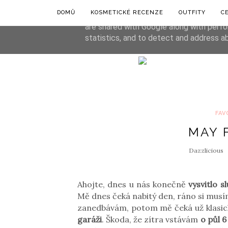
DOMŮ
KOSMETICKÉ RECENZE
OUTFITY
C
This site uses cookies from Google to de
are shared with Google along with perfo
statistics, and to detect and address a
FAV
MAY 
Dazzlicious
Ahojte, dnes u nás konečně
vysvitlo s
Mě dnes čeká nabitý den, ráno si musím
zanedbávám, potom mě čeká už klasic
garáži
. Škoda, že zítra vstávám
o půl 6