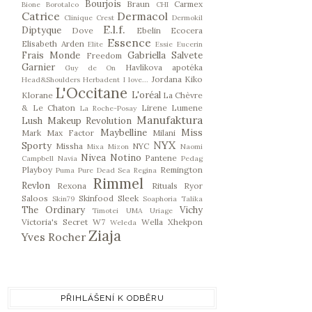
Bourjois
Braun
Carmex
Bione
Borotalco
CHI
Catrice
Dermacol
Clinique
Crest
Dermokil
E.l.f.
Diptyque
Dove
Ebelin
Ecocera
Essence
Elisabeth Arden
Elite
Essie
Eucerin
Frais Monde
Gabriella Salvete
Freedom
Garnier
Havlíkova apotéka
Guy de On
Jordana
Kiko
Head&Shoulders
Herbadent
I love...
L'Occitane
L'oréal
Klorane
La Chèvre
& Le Chaton
Lirene
Lumene
La Roche-Posay
Manufaktura
Lush
Makeup Revolution
Maybelline
Miss
Mark
Max Factor
Milani
NYX
Sporty
Missha
NYC
Mixa
Mizon
Naomi
Nivea
Notino
Pantene
Campbell
Navia
Pedag
Playboy
Remington
Puma
Pure Dead Sea
Regina
Rimmel
Revlon
Rexona
Rituals
Ryor
Saloos
Skinfood
Sleek
Skin79
Soaphoria
Talika
The Ordinary
Vichy
Timotei
UMA
Uriage
Victoria's Secret
W7
Wella
Xhekpon
Weleda
Ziaja
Yves Rocher
PŘIHLÁŠENÍ K ODBĚRU