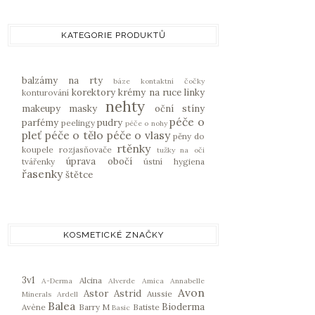
KATEGORIE PRODUKTŮ
balzámy na rty
báze
kontaktní čočky
korektory
krémy na ruce
linky
konturování
nehty
makeupy
masky
oční stíny
péče o
parfémy
pudry
peelingy
péče o nohy
pleť
péče o tělo
péče o vlasy
pěny do
rtěnky
koupele
rozjasňovače
tužky na oči
úprava obočí
tvářenky
ústní hygiena
řasenky
štětce
KOSMETICKÉ ZNAČKY
3v1
Alcina
A-Derma
Alverde
Amica
Annabelle
Avon
Astor
Astrid
Aussie
Minerals
Ardell
Balea
Bioderma
Avène
Barry M
Batiste
Basic