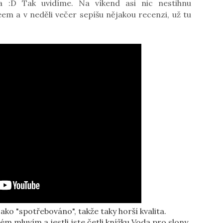
 :D Tak uvidíme. Na víkend asi nic nestihnu
eem a v neděli večer sepíšu nějakou recenzi, už tu
ako "spotřebováno", takže taky horší kvalita.
terém mluvím a jestli jste četli knížku Voda pro slony