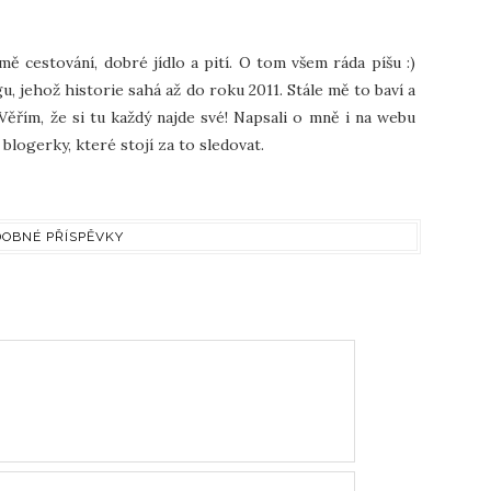
 mě cestování, dobré jídlo a pití. O tom všem ráda píšu :)
u, jehož historie sahá až do roku 2011. Stále mě to baví a
Věřím, že si tu každý najde své! Napsali o mně i na webu
blogerky, které stojí za to sledovat.
OBNÉ PŘÍSPĚVKY