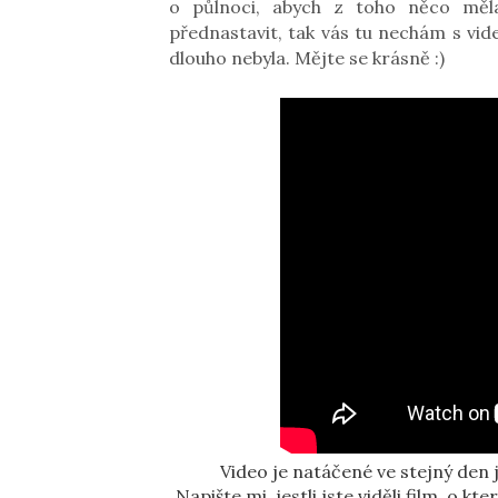
o půlnoci, abych z toho něco měla
přednastavit, tak vás tu nechám s vid
dlouho nebyla. Mějte se krásně :)
Video je natáčené ve stejný den j
Napište mi, jestli jste viděli film, o k