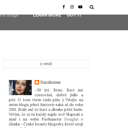
er-agent
rate usage
LEARN MORE
GOT IT
O MNĚ
Dazzlicious
~30 let, Brno. Baví mě
cestování, dobré jídlo a
pití. O tom všem ráda píšu :) Vítejte na
mém blogu, jehož historie sahá až do roku
2011. Stále mě to baví a dlouho ještě bude.
Věřím, že si tu každý najde své! Napsali o
mně i na webu Parfumerie
Douglas
v
článku - České beauty blogerky, které stojí