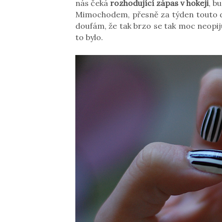
nás čeká
rozhodující zápas v hokeji
, b
Mimochodem, přesně za týden touto 
doufám, že tak brzo se tak moc neopiju
to bylo.