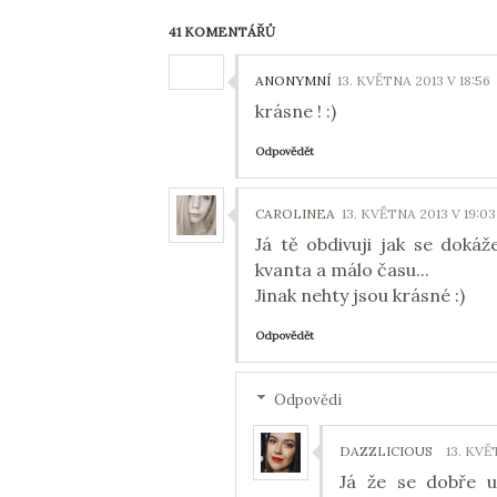
41 KOMENTÁŘŮ
ANONYMNÍ
13. KVĚTNA 2013 V 18:56
krásne ! :)
Odpovědět
CAROLINEA
13. KVĚTNA 2013 V 19:03
Já tě obdivuji jak se dokáž
kvanta a málo času...
Jinak nehty jsou krásné :)
Odpovědět
Odpovědi
DAZZLICIOUS
13. KVĚ
Já že se dobře 