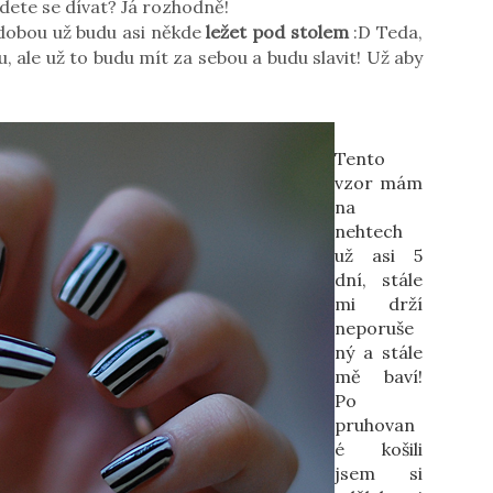
udete se dívat? Já rozhodně!
dobou už budu asi někde
ležet pod stolem
:D Teda,
, ale už to budu mít za sebou a budu slavit! Už aby
Tento
vzor mám
na
nehtech
už asi 5
dní, stále
mi drží
neporuše
ný a stále
mě baví!
Po
pruhovan
é košili
jsem si