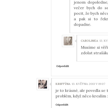
jenom dopoledne,
večer bych do s
pocit, že bych něc
a pak si to řekn
dopadne.
CAROLINEA
13. K
Musíme si věři
zdolat strašák
Odpovědět
KRISTÝNA
13. KVĚTNA 2013 V 19:07
je to krásné, ale povedla se 
problém, když něco kreslím 
Odpovědět