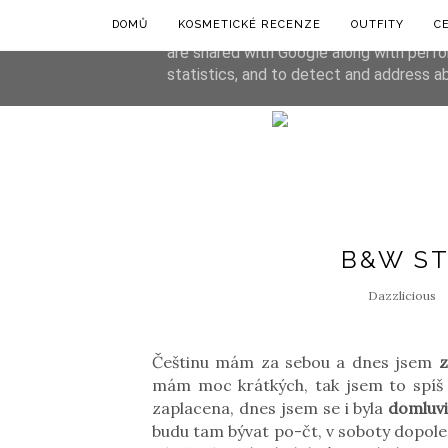
DOMŮ
KOSMETICKÉ RECENZE
OUTFITY
C
This site uses cookies from Google to de
are shared with Google along with perfo
statistics, and to detect and address a
B&W ST
Dazzlicious
Češtinu mám za sebou a dnes jsem
z
mám moc krátkých, tak jsem to spíš do
zaplacena, dnes jsem se i byla
domluvi
budu tam bývat po-čt, v soboty dopoled