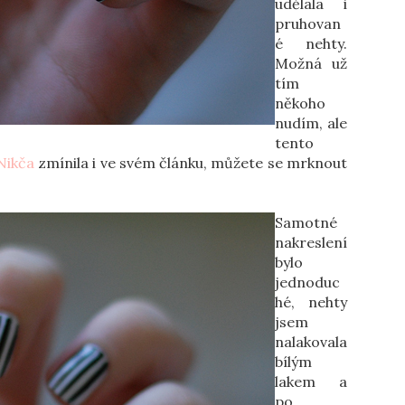
udělala i
pruhovan
é nehty.
Možná už
tím
někoho
nudím, ale
tento
Nikča
zmínila i ve svém článku, můžete se mrknout
Samotné
nakreslení
bylo
jednoduc
hé, nehty
jsem
nalakovala
bílým
lakem a
po