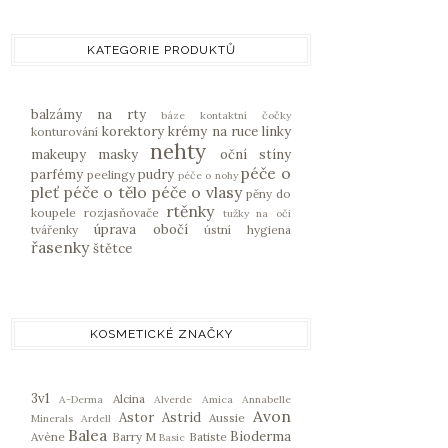
KATEGORIE PRODUKTŮ
balzámy na rty
báze
kontaktní čočky
korektory
krémy na ruce
linky
konturování
nehty
makeupy
masky
oční stíny
péče o
parfémy
pudry
peelingy
péče o nohy
pleť
péče o tělo
péče o vlasy
pěny do
rtěnky
koupele
rozjasňovače
tužky na oči
úprava obočí
tvářenky
ústní hygiena
řasenky
štětce
KOSMETICKÉ ZNAČKY
3v1
Alcina
A-Derma
Alverde
Amica
Annabelle
Avon
Astor
Astrid
Aussie
Minerals
Ardell
Balea
Bioderma
Avène
Barry M
Batiste
Basic