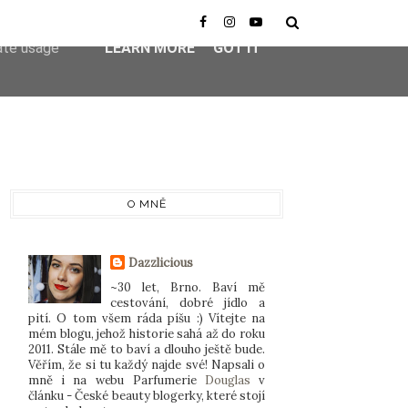
er-agent
rate usage
LEARN MORE
GOT IT
O MNĚ
Dazzlicious
~30 let, Brno. Baví mě
cestování, dobré jídlo a
pití. O tom všem ráda píšu :) Vítejte na
mém blogu, jehož historie sahá až do roku
2011. Stále mě to baví a dlouho ještě bude.
Věřím, že si tu každý najde své! Napsali o
mně i na webu Parfumerie
Douglas
v
článku - České beauty blogerky, které stojí