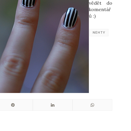
vědět do
komentář
ů :)
NEHTY