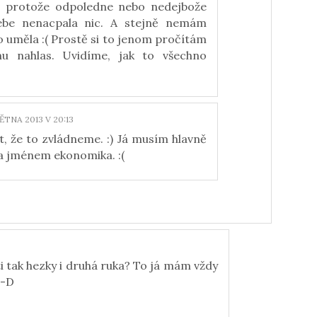
 protože odpoledne nebo nedejbože
ebe nenacpala nic. A stejně nemám
o uměla :( Prostě si to jenom pročítám
u nahlas. Uvidíme, jak to všechno
VĚTNA 2013 V 20:13
t, že to zvládneme. :) Já musím hlavně
a jménem ekonomika. :(
ti tak hezky i druhá ruka? To já mám vždy
:-D