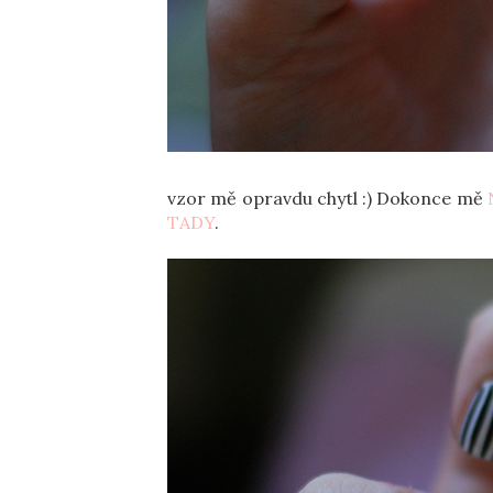
vzor mě opravdu chytl :) Dokonce mě
TADY
.