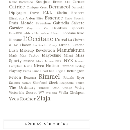
Bourjois
Braun
Carmex
Bione
Borotalco
CHI
Catrice
Dermacol
Clinique
Crest
Dermokil
E.l.f.
Diptyque
Dove
Ebelin
Ecocera
Essence
Elisabeth Arden
Elite
Essie
Eucerin
Frais Monde
Gabriella Salvete
Freedom
Garnier
Havlíkova apotéka
Guy de On
Jordana
Kiko
Head&Shoulders
Herbadent
I love...
L'Occitane
L'oréal
Klorane
La Chèvre
& Le Chaton
Lirene
Lumene
La Roche-Posay
Manufaktura
Lush
Makeup Revolution
Maybelline
Miss
Mark
Max Factor
Milani
NYX
Sporty
Missha
NYC
Mixa
Mizon
Naomi
Nivea
Notino
Pantene
Campbell
Navia
Pedag
Playboy
Remington
Puma
Pure Dead Sea
Regina
Rimmel
Revlon
Rexona
Rituals
Ryor
Saloos
Skinfood
Sleek
Skin79
Soaphoria
Talika
The Ordinary
Vichy
Timotei
UMA
Uriage
Victoria's Secret
W7
Wella
Xhekpon
Weleda
Ziaja
Yves Rocher
PŘIHLÁŠENÍ K ODBĚRU