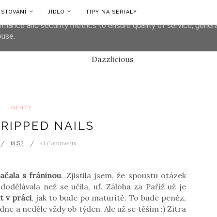
ESTOVÁNÍ
JÍDLO
TIPY NA SERIÁLY
liver its services and to analyze traffic. Your IP address and us
rmance and security metrics to ensure quality of service, gene
buse.
NEHTY
RIPPED NAILS
18:52
41 Comments
ačala s fráninou
. Zjistila jsem, že spoustu otázek
dělávala než se učila, uf. Záloha za Paříž už je
t v práci
, jak to bude po maturitě. To bude peněz,
ne a neděle vždy ob týden. Ale už se těším :) Zítra