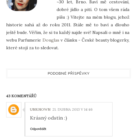
~30 let, Brno. Baví mě cestování,
dobré jídlo a pití. O tom všem ráda
píšu :) Vítejte na mém blogu, jehož
historie sahá až do roku 2011. Stále mě to baví a dlouho
ještě bude. Věřím, že si tu každý najde své! Napsali o mně i na
webu Parfumerie
Douglas
v článku - České beauty blogerky,
které stojí za to sledovat.
PODOBNÉ PŘÍSPĚVKY
43 KOMENTÁŘŮ
UNKNOWN
21. DUBNA 2013 V 14:46
Krásný odstín :)
Odpovědět