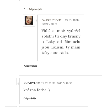
Odpovědi
DAZZLICIOUS
23. DUBNA
2013 V 18:21
Vidíš a mně vydržel
solidní tři dny krásný
:) Laky od Rimmelu
jsou luxusní, ty mám
taky moc ráda.
Odpovědět
ANONYMNÍ
21. DUBNA 2013 V 19:32
krásna farba :)
Odpovědět