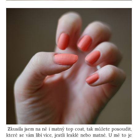
Zkusila jsem na ně i matný top coat, tak můžete posoudit,
které se vám líbí více, jestli lesklé nebo matné. U mě to je