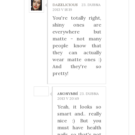
DAZZLICIOUS
23. DUBNA
2013 V 18:19
You're totally right,
shiny ones are
everywhere but
matte - not many
people know that
they can actually
wear matte ones :)
And they're so
pretty!
ANONYMNÍ
23. DUBNA
2013 V 20:49
Yeah, it looks so
smart and.. really
nice :) But you
must have health
nails, so that's not