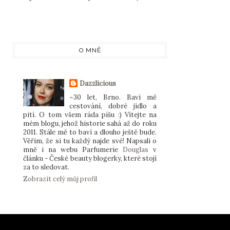
O MNĚ
Dazzlicious
~30 let, Brno. Baví mě
cestování, dobré jídlo a
pití. O tom všem ráda píšu :) Vítejte na
mém blogu, jehož historie sahá až do roku
2011. Stále mě to baví a dlouho ještě bude.
Věřím, že si tu každý najde své! Napsali o
mně i na webu Parfumerie
Douglas
v
článku - České beauty blogerky, které stojí
za to sledovat.
Zobrazit celý můj profil