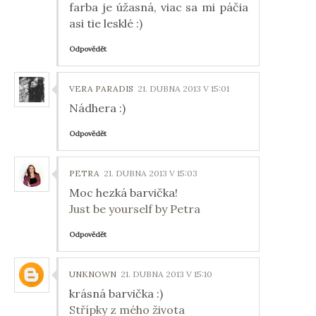
farba je úžasná, viac sa mi páčia
asi tie lesklé :)
Odpovědět
VERA PARADIS
21. DUBNA 2013 V 15:01
Nádhera :)
Odpovědět
PETRA
21. DUBNA 2013 V 15:03
Moc hezká barvička!
Just be yourself by Petra
Odpovědět
UNKNOWN
21. DUBNA 2013 V 15:10
krásná barvička :)
Střípky z mého života