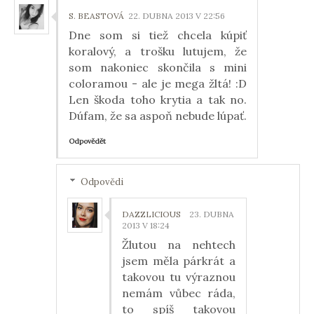
S. BEASTOVÁ
22. DUBNA 2013 V 22:56
Dne som si tiež chcela kúpiť
koralový, a trošku lutujem, že
som nakoniec skončila s mini
coloramou - ale je mega žltá! :D
Len škoda toho krytia a tak no.
Dúfam, že sa aspoň nebude lúpať.
Odpovědět
Odpovědi
DAZZLICIOUS
23. DUBNA
2013 V 18:24
Žlutou na nehtech
jsem měla párkrát a
takovou tu výraznou
nemám vůbec ráda,
to spíš takovou