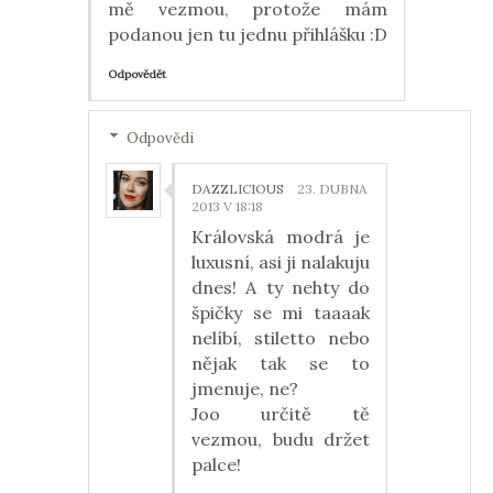
mě vezmou, protože mám
podanou jen tu jednu přihlášku :D
Odpovědět
Odpovědi
DAZZLICIOUS
23. DUBNA
2013 V 18:18
Královská modrá je
luxusní, asi ji nalakuju
dnes! A ty nehty do
špičky se mi taaaak
nelíbí, stiletto nebo
nějak tak se to
jmenuje, ne?
Joo určitě tě
vezmou, budu držet
palce!