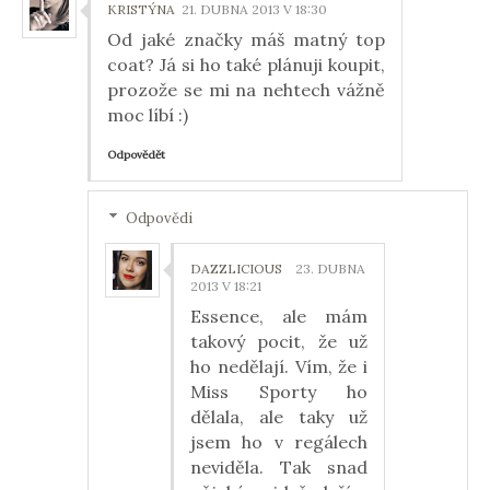
KRISTÝNA
21. DUBNA 2013 V 18:30
Od jaké značky máš matný top
coat? Já si ho také plánuji koupit,
prozože se mi na nehtech vážně
moc líbí :)
Odpovědět
Odpovědi
DAZZLICIOUS
23. DUBNA
2013 V 18:21
Essence, ale mám
takový pocit, že už
ho nedělají. Vím, že i
Miss Sporty ho
dělala, ale taky už
jsem ho v regálech
neviděla. Tak snad