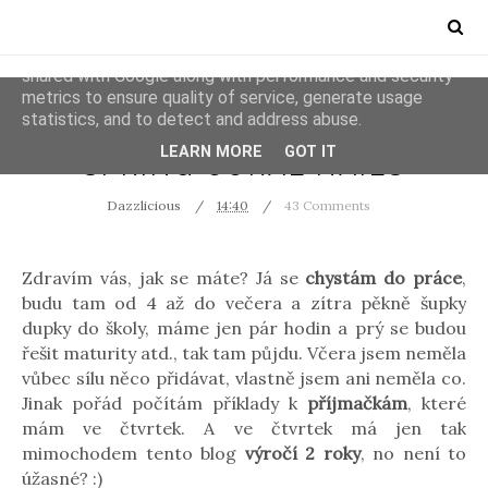
This site uses cookies from Google to deliver its services
and to analyze traffic. Your IP address and user-agent are
shared with Google along with performance and security
metrics to ensure quality of service, generate usage
statistics, and to detect and address abuse.
NEHTY
LEARN MORE
GOT IT
SPRING CORAL NAILS
Dazzlicious
14:40
43 Comments
Zdravím vás, jak se máte? Já se
chystám do práce
,
budu tam od 4 až do večera a zítra pěkně šupky
dupky do školy, máme jen pár hodin a prý se budou
řešit maturity atd., tak tam půjdu. Včera jsem neměla
vůbec sílu něco přidávat, vlastně jsem ani neměla co.
Jinak pořád počítám příklady k
příjmačkám
, které
mám ve čtvrtek. A ve čtvrtek má jen tak
mimochodem tento blog
výročí 2 roky
, no není to
úžasné? :)