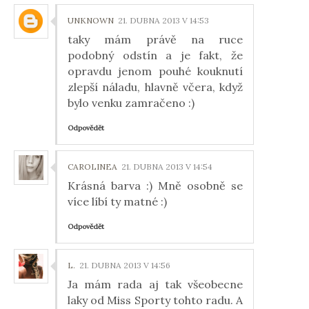
UNKNOWN
21. DUBNA 2013 V 14:53
taky mám právě na ruce
podobný odstín a je fakt, že
opravdu jenom pouhé kouknutí
zlepší náladu, hlavně včera, když
bylo venku zamračeno :)
Odpovědět
CAROLINEA
21. DUBNA 2013 V 14:54
Krásná barva :) Mně osobně se
více líbí ty matné :)
Odpovědět
L.
21. DUBNA 2013 V 14:56
Ja mám rada aj tak všeobecne
laky od Miss Sporty tohto radu. A