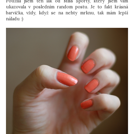
Použila jsem ten lak od Miss Sporty, který jsem vám
ukazovala v posledním random postu. Je to fakt krásná
barvička, vždy, když se na nehty mrknu, tak mám lepší
náladu :)