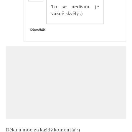
To se nedivím, je
vážně skvělý :)
Odpovědět
Děkuju moc za každý komentář :)