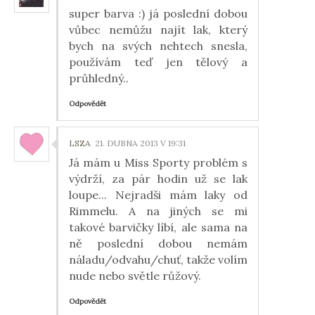
super barva :) já poslední dobou
vůbec nemůžu najít lak, který
bych na svých nehtech snesla,
používám teď jen tělový a
průhledný..
Odpovědět
LSZA
21. DUBNA 2013 V 19:31
Já mám u Miss Sporty problém s
výdrží, za pár hodin už se lak
loupe... Nejradši mám laky od
Rimmelu. A na jiných se mi
takové barvičky líbí, ale sama na
ně poslední dobou nemám
náladu/odvahu/chuť, takže volím
nude nebo světle růžový.
Odpovědět