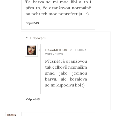
Ta barva se mi moc líbí a to i
přes to, že oranžovou normálně
na nehtech moc nepreferuju... :)
Odpovědět
Odpovědi
DAZZLICIOUS
23. DUBNA
2013 V 18:20
Přesně! Já oranžovou
tak celkově nesnáším
snad jako jedinou
barvu, ale korálová
se mi kupodivu líbí :)
Odpovědět