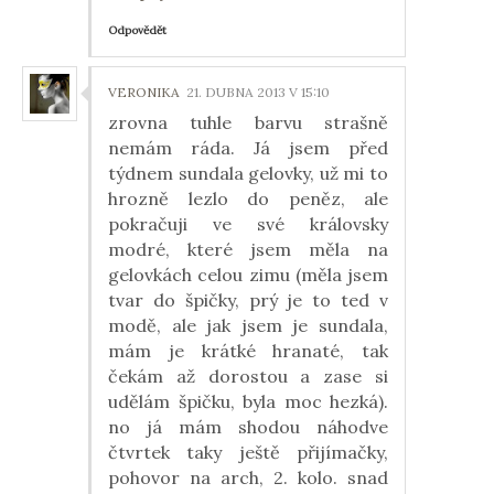
Odpovědět
VERONIKA
21. DUBNA 2013 V 15:10
zrovna tuhle barvu strašně
nemám ráda. Já jsem před
týdnem sundala gelovky, už mi to
hrozně lezlo do peněz, ale
pokračuji ve své královsky
modré, které jsem měla na
gelovkách celou zimu (měla jsem
tvar do špičky, prý je to ted v
modě, ale jak jsem je sundala,
mám je krátké hranaté, tak
čekám až dorostou a zase si
udělám špičku, byla moc hezká).
no já mám shodou náhodve
čtvrtek taky ještě přijímačky,
pohovor na arch, 2. kolo. snad