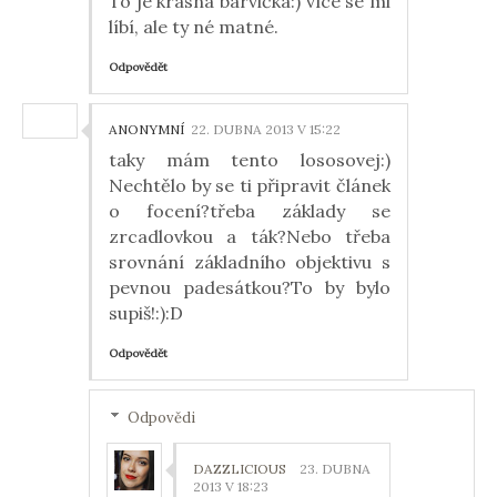
To je krásná barvička:) více se mi
líbí, ale ty né matné.
Odpovědět
ANONYMNÍ
22. DUBNA 2013 V 15:22
taky mám tento lososovej:)
Nechtělo by se ti připravit článek
o focení?třeba základy se
zrcadlovkou a ták?Nebo třeba
srovnání základního objektivu s
pevnou padesátkou?To by bylo
supiš!:):D
Odpovědět
Odpovědi
DAZZLICIOUS
23. DUBNA
2013 V 18:23