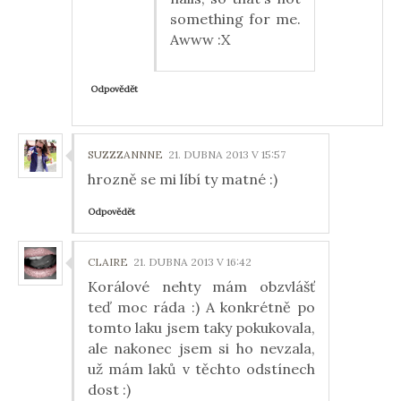
something for me.
Awww :X
Odpovědět
SUZZZANNNE
21. DUBNA 2013 V 15:57
hrozně se mi líbí ty matné :)
Odpovědět
CLAIRE
21. DUBNA 2013 V 16:42
Korálové nehty mám obzvlášť
teď moc ráda :) A konkrétně po
tomto laku jsem taky pokukovala,
ale nakonec jsem si ho nevzala,
už mám laků v těchto odstínech
dost :)