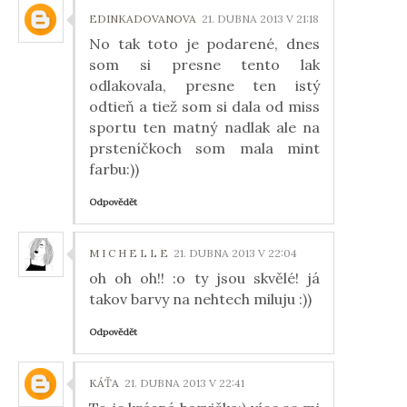
EDINKADOVANOVA
21. DUBNA 2013 V 21:18
No tak toto je podarené, dnes
som si presne tento lak
odlakovala, presne ten istý
odtieň a tiež som si dala od miss
sportu ten matný nadlak ale na
prsteníčkoch som mala mint
farbu:))
Odpovědět
M I C H E L L E
21. DUBNA 2013 V 22:04
oh oh oh!! :o ty jsou skvělé! já
takov barvy na nehtech miluju :))
Odpovědět
KÁŤA
21. DUBNA 2013 V 22:41