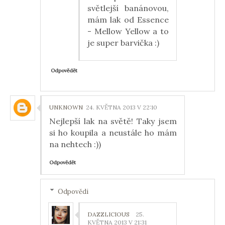
světlejší banánovou,
mám lak od Essence
- Mellow Yellow a to
je super barvička :)
Odpovědět
UNKNOWN
24. KVĚTNA 2013 V 22:10
Nejlepší lak na světě! Taky jsem
si ho koupila a neustále ho mám
na nehtech :))
Odpovědět
Odpovědi
DAZZLICIOUS
25.
KVĚTNA 2013 V 21:31