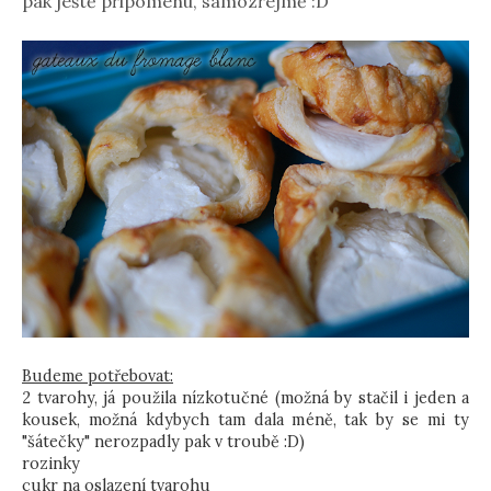
pak ještě připomenu, samozřejmě :D
Budeme potřebovat:
2 tvarohy, já použila nízkotučné (možná by stačil i jeden a
kousek, možná kdybych tam dala méně, tak by se mi ty
"šátečky" nerozpadly pak v troubě :D)
rozinky
cukr na oslazení tvarohu