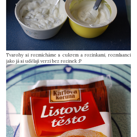
Tvarohy si rozmícháme s cukrem a rozinkami, rozmlsanci
jako já si udělají verzi bez rozinek :P