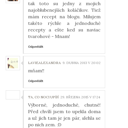
tak toto su jedny z mojich
najoblubenejších koláčikov. Tiež
mám recept na blogu. Milujem
takéto rýchle a jednoduché
recepty a ešte ked su naviac
tvarohové - Mnam!
Odpovědět
LAVIEALEXANDRA
9. DUBNA 2013 V 20:02
mňam!!
Odpovědět
TA, CO NOCI UPÍJÍ
29. BŘEZNA 2015 V 17:24
Výborné, jednoduché, chutné!
Před chvílí jsem to upekla doma
a už jich tam je jen pár, slehla se
po nich zem. :D