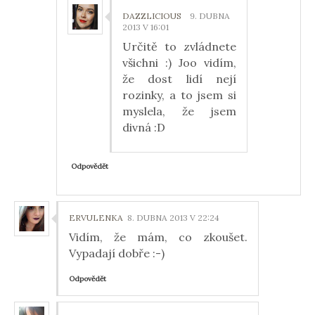
DAZZLICIOUS
9. DUBNA
2013 V 16:01
Určitě to zvládnete
všichni :) Joo vidím,
že dost lidí nejí
rozinky, a to jsem si
myslela, že jsem
divná :D
Odpovědět
ERVULENKA
8. DUBNA 2013 V 22:24
Vidím, že mám, co zkoušet.
Vypadají dobře :-)
Odpovědět