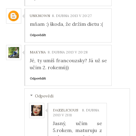
UNKNOWN
8. DUBNA 2013 V 20:27
mňam :) škoda, že držím dietu :(
Odpovědět
MAKYNA
8. DUBNA 2013 V 20:28
Jé, ty umíš francouzsky? Já už se
učím 2. rokemú))
Odpovědět
Odpovědi
DAZZLICIOUS
8. DUBNA
2013 V 21:11
Jasný, učím se
5.rokem, maturuju z