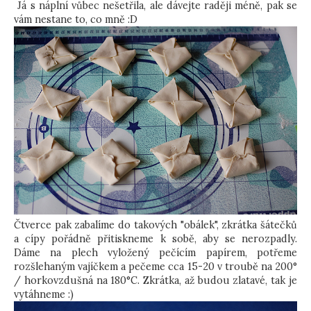
Já s náplní vůbec nešetřila, ale dávejte raději méně, pak se
vám nestane to, co mně :D
Čtverce pak zabalíme do takových "obálek", zkrátka šátečků
a cípy pořádně přitiskneme k sobě, aby se nerozpadly.
Dáme na plech vyložený pečícím papírem, potřeme
rozšlehaným vajíčkem a pečeme cca 15-20 v troubě na 200°
/ horkovzdušná na 180°C. Zkrátka, až budou zlatavé, tak je
vytáhneme :)