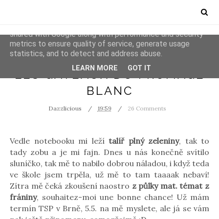
This site uses cookies from Google to deliver its services
and to analyze traffic. Your IP address and user-agent are
shared with Google along with performance and security
metrics to ensure quality of service, generate usage
statistics, and to detect and address abuse.
RECIPES
LEARN MORE
GOT IT
LES GATEAUX DU FROMAGE
BLANC
Dazzlicious
19:59
26 Comments
Vedle notebooku mi leží
talíř plný zeleniny
, tak to
tady zobu a je mi fajn. Dnes u nás konečně svítilo
sluníčko, tak mě to nabilo dobrou náladou, i když teda
ve škole jsem trpěla, už mě to tam taaaak nebaví!
Zítra mě čeká zkoušení naostro
z půlky mat. témat z
frániny
, souhaitez-moi une bonne chance! Už mám
termín TSP v Brně, 5.5. na mě myslete, ale já se vám