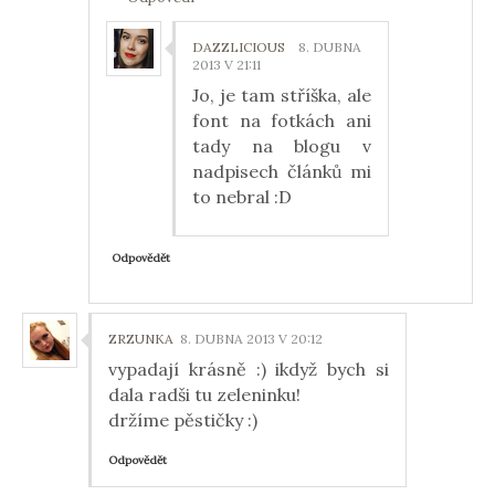
DAZZLICIOUS
8. DUBNA
2013 V 21:11
Jo, je tam stříška, ale
font na fotkách ani
tady na blogu v
nadpisech článků mi
to nebral :D
Odpovědět
ZRZUNKA
8. DUBNA 2013 V 20:12
vypadají krásně :) ikdyž bych si
dala radši tu zeleninku!
držíme pěstičky :)
Odpovědět