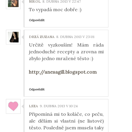
NIKOL
8. DUBNA 2013 V 22:47
To vypadá moc dobře :)
Odpovědět
DRZÁ ZUZANA
8. DUBNA 2013 V 23:01
Určitě vyzkouším! Mám ráda
jednoduché recepty a zrovna mi
zbylo jedno mražené těsto :)
http://anesagill.blogspot.com
Odpovědět
LSZA
9. DUBNA 2013 V 10:24
Připomíná mi to koláče, co peču,
ale dělám si vlastní (ne listové)
těsto. Posledně jsem musela taky