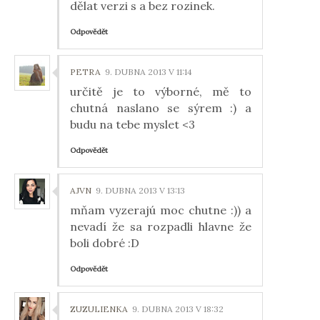
dělat verzi s a bez rozinek.
Odpovědět
PETRA
9. DUBNA 2013 V 11:14
určitě je to výborné, mě to
chutná naslano se sýrem :) a
budu na tebe myslet <3
Odpovědět
AJVN
9. DUBNA 2013 V 13:13
mňam vyzerajú moc chutne :)) a
nevadí že sa rozpadli hlavne že
boli dobré :D
Odpovědět
ZUZULIENKA
9. DUBNA 2013 V 18:32