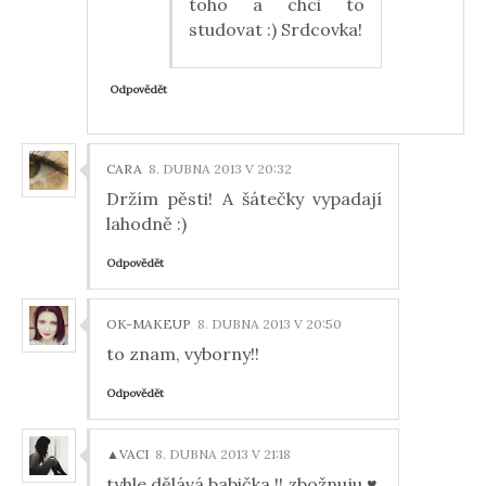
toho a chci to
studovat :) Srdcovka!
Odpovědět
CARA
8. DUBNA 2013 V 20:32
Držím pěsti! A šátečky vypadají
lahodně :)
Odpovědět
OK-MAKEUP
8. DUBNA 2013 V 20:50
to znam, vyborny!!
Odpovědět
▲VACI
8. DUBNA 2013 V 21:18
tyhle dělává babička !! zbožnuju ♥