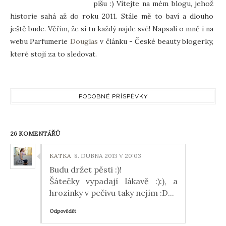
píšu :) Vítejte na mém blogu, jehož
historie sahá až do roku 2011. Stále mě to baví a dlouho
ještě bude. Věřím, že si tu každý najde své! Napsali o mně i na
webu Parfumerie
Douglas
v článku - České beauty blogerky,
které stojí za to sledovat.
PODOBNÉ PŘÍSPĚVKY
26 KOMENTÁŘŮ
KATKA
8. DUBNA 2013 V 20:03
Budu držet pěsti :)!
Šátečky vypadají lákavě :):), a
hrozinky v pečivu taky nejím :D...
Odpovědět