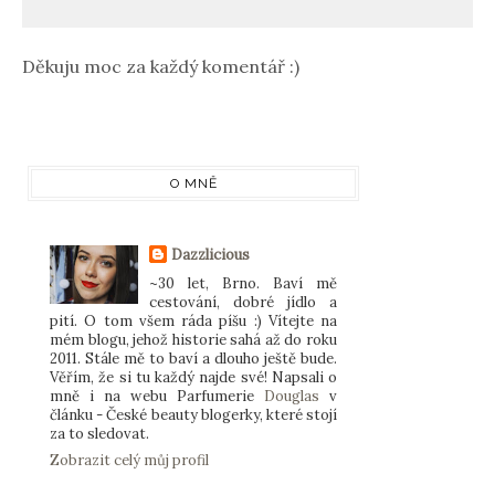
Děkuju moc za každý komentář :)
O MNĚ
Dazzlicious
~30 let, Brno. Baví mě
cestování, dobré jídlo a
pití. O tom všem ráda píšu :) Vítejte na
mém blogu, jehož historie sahá až do roku
2011. Stále mě to baví a dlouho ještě bude.
Věřím, že si tu každý najde své! Napsali o
mně i na webu Parfumerie
Douglas
v
článku - České beauty blogerky, které stojí
za to sledovat.
Zobrazit celý můj profil