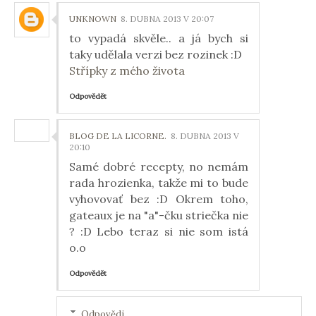
UNKNOWN
8. DUBNA 2013 V 20:07
to vypadá skvěle.. a já bych si
taky udělala verzi bez rozinek :D
Střípky z mého života
Odpovědět
BLOG DE LA LICORNE.
8. DUBNA 2013 V
20:10
Samé dobré recepty, no nemám
rada hrozienka, takže mi to bude
vyhovovať bez :D Okrem toho,
gateaux je na "a"-čku striečka nie
? :D Lebo teraz si nie som istá
o.o
Odpovědět
Odpovědi