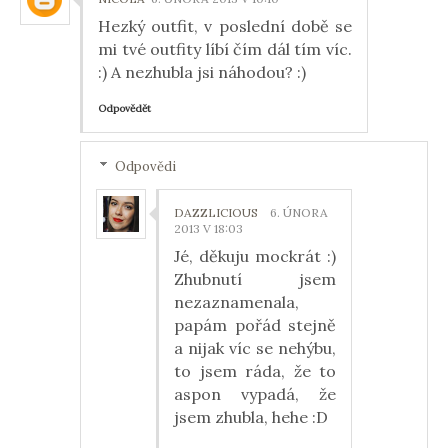
Hezký outfit, v poslední době se
mi tvé outfity líbí čím dál tím víc.
:) A nezhubla jsi náhodou? :)
Odpovědět
Odpovědi
DAZZLICIOUS
6. ÚNORA
2013 V 18:03
Jé, děkuju mockrát :)
Zhubnutí jsem
nezaznamenala,
papám pořád stejně
a nijak víc se nehýbu,
to jsem ráda, že to
aspon vypadá, že
jsem zhubla, hehe :D