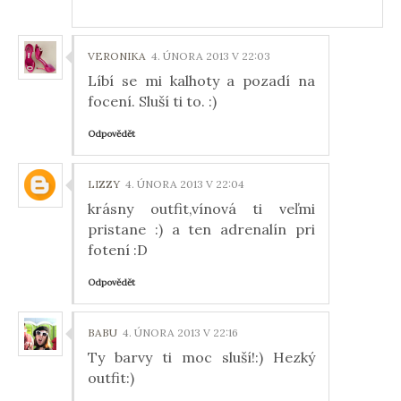
VERONIKA
4. ÚNORA 2013 V 22:03
Líbí se mi kalhoty a pozadí na
focení. Sluší ti to. :)
Odpovědět
LIZZY
4. ÚNORA 2013 V 22:04
krásny outfit,vínová ti veľmi
pristane :) a ten adrenalín pri
fotení :D
Odpovědět
BABU
4. ÚNORA 2013 V 22:16
Ty barvy ti moc sluší!:) Hezký
outfit:)