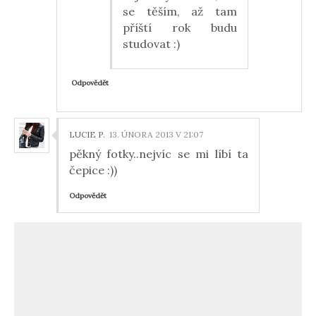
se těším, až tam
příští rok budu
studovat :)
Odpovědět
LUCIE P.
13. ÚNORA 2013 V 21:07
pěkný fotky..nejvíc se mi líbí ta
čepice :))
Odpovědět