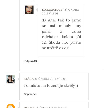
DAZZLICIOUS
5. ÚNORA
2013 V 18:01
:D Aha, tak to jsme
se asi minuly, my
jsme z tama
odcházeli kolem půl
12. Škoda no, příště
se určitě ozvu!
Odpovědět
KLÁRA
6. ÚNORA 2013 V 10:04
To místo na focení je skvělý :)
Odpovědět
NICOLA
6. ÚNORA 2013 V 10:10