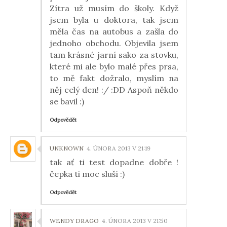
Zítra už musím do školy. Když
jsem byla u doktora, tak jsem
měla čas na autobus a zašla do
jednoho obchodu. Objevila jsem
tam krásné jarní sako za stovku,
které mi ale bylo malé přes prsa,
to mě fakt dožralo, myslím na
něj celý den! :/ :DD Aspoň někdo
se bavil :)
Odpovědět
UNKNOWN
4. ÚNORA 2013 V 21:19
tak ať ti test dopadne dobře !
čepka ti moc sluší :)
Odpovědět
WENDY DRAGO
4. ÚNORA 2013 V 21:50