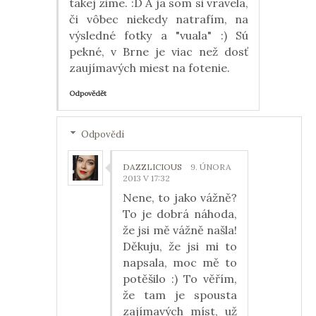
takej zime. :D A ja som si vravela,
či vôbec niekedy natrafím, na
výsledné fotky a "vuala" :) Sú
pekné, v Brne je viac než dosť
zaujímavých miest na fotenie.
Odpovědět
Odpovědi
DAZZLICIOUS
9. ÚNORA
2013 V 17:32
Nene, to jako vážně?
To je dobrá náhoda,
že jsi mě vážně našla!
Děkuju, že jsi mi to
napsala, moc mě to
potěšilo :) To věřím,
že tam je spousta
zajímavých míst, už