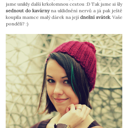
jsme unikly další krkolomnou cestou :D Tak jsme si šly
sednout do kavárny
na uklidnění nervů a já pak ještě
koupila mamce malý dárek na její
dnešní svátek
. Vaše
pondělí? :)