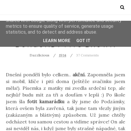
This site uses cookies from Google to deliver its services
and to analyze traffic. Your IP address and user-agent are
shared with Google along with performance and security
metrics to ensure quality of service, generate usage
statistics, and to detect and address abuse.
OUTFITS
LEARN MORE
GOT IT
BURGUNDY FITS BROWN
Dazzlicious
19:14
37 Comments
Dnešní pondělí bylo celkem..
akční.
Zapomněla jsem
si mobil, klíče i pití doma (ještěže svačinku jsem
měla!). Písemka z matiky mi zvedla srdeční tep, ale
nejhůř budu mít za tři a doufám v lepší :) Po škole
jsem šla
fotit kamarádku
a šly jsme do Podzámky,
která ovšem byla zavřená, tak jsme tam vlezly jiným
(zakázaným a blátivým) způsobem. Už jsme chtěly
odcházet tou samou cestou a vidíme správce! On ale
asi neviděl nás, i když jsme byly strašně nápadné, tak