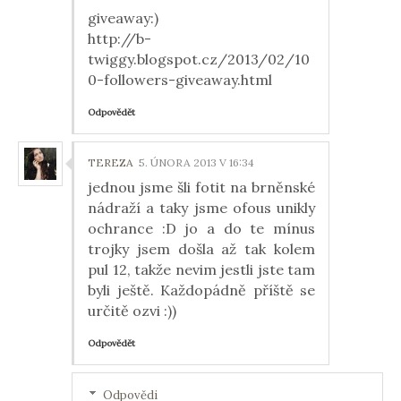
giveaway:)
http://b-
twiggy.blogspot.cz/2013/02/10
0-followers-giveaway.html
Odpovědět
TEREZA
5. ÚNORA 2013 V 16:34
jednou jsme šli fotit na brněnské
nádraží a taky jsme ofous unikly
ochrance :D jo a do te mínus
trojky jsem došla až tak kolem
pul 12, takže nevim jestli jste tam
byli ještě. Každopádně příště se
určitě ozvi :))
Odpovědět
Odpovědi