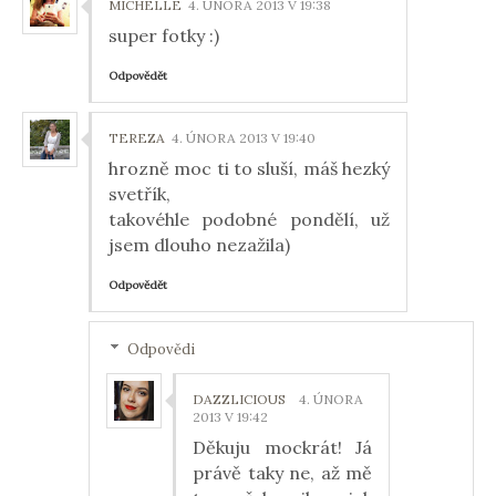
MICHELLE
4. ÚNORA 2013 V 19:38
super fotky :)
Odpovědět
TEREZA
4. ÚNORA 2013 V 19:40
hrozně moc ti to sluší, máš hezký
svetřík,
takovéhle podobné pondělí, už
jsem dlouho nezažila)
Odpovědět
Odpovědi
DAZZLICIOUS
4. ÚNORA
2013 V 19:42
Děkuju mockrát! Já
právě taky ne, až mě