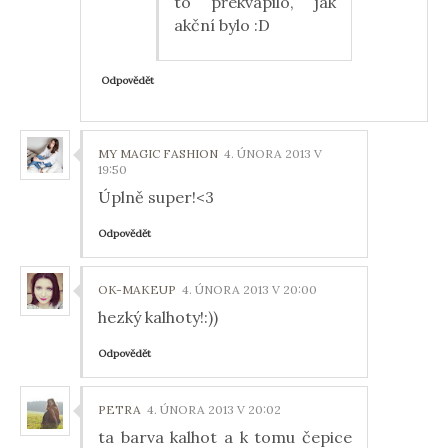
to překvapilo, jak
akční bylo :D
Odpovědět
MY MAGIC FASHION
4. ÚNORA 2013 V
19:50
Úplně super!<3
Odpovědět
OK-MAKEUP
4. ÚNORA 2013 V 20:00
hezký kalhoty!:))
Odpovědět
PETRA
4. ÚNORA 2013 V 20:02
ta barva kalhot a k tomu čepice