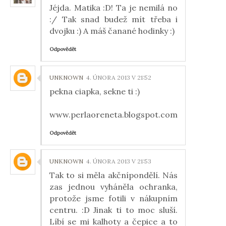
Jéjda. Matika :D! Ta je nemilá no
:/ Tak snad budež mít třeba i
dvojku :) A máš čanané hodinky :)
Odpovědět
UNKNOWN
4. ÚNORA 2013 V 21:52
pekna ciapka, sekne ti :)
www.perlaoreneta.blogspot.com
Odpovědět
UNKNOWN
4. ÚNORA 2013 V 21:53
Tak to si měla akčnípondělí. Nás
zas jednou vyháněla ochranka,
protože jsme fotili v nákupním
centru. :D Jinak ti to moc sluší.
Líbí se mi kalhoty a čepice a to