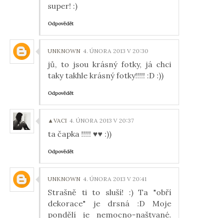
super! :)
Odpovědět
UNKNOWN
4. ÚNORA 2013 V 20:30
jů, to jsou krásný fotky, já chci
taky takhle krásný fotky!!!!! :D :))
Odpovědět
▲VACI
4. ÚNORA 2013 V 20:37
ta čapka !!!!! ♥♥ :))
Odpovědět
UNKNOWN
4. ÚNORA 2013 V 20:41
Strašně ti to sluší! :) Ta "obří
dekorace" je drsná :D Moje
pondělí je nemocno-naštvané.