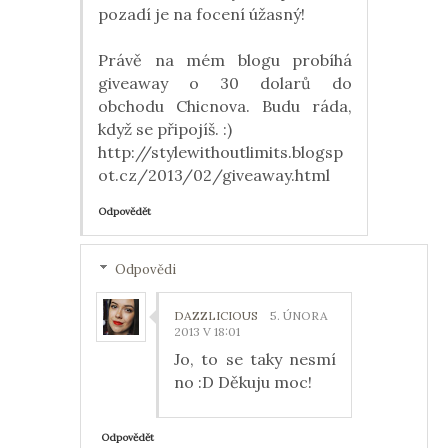
pozadí je na focení úžasný!
Právě na mém blogu probíhá
giveaway o 30 dolarů do
obchodu Chicnova. Budu ráda,
když se připojíš. :)
http://stylewithoutlimits.blogsp
ot.cz/2013/02/giveaway.html
Odpovědět
Odpovědi
DAZZLICIOUS
5. ÚNORA
2013 V 18:01
Jo, to se taky nesmí
no :D Děkuju moc!
Odpovědět