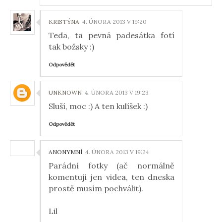
KRISTÝNA
4. ÚNORA 2013 V 19:20
Teda, ta pevná padesátka fotí
tak božsky :)
Odpovědět
UNKNOWN
4. ÚNORA 2013 V 19:23
Sluší, moc :) A ten kulíšek :)
Odpovědět
ANONYMNÍ
4. ÚNORA 2013 V 19:24
Parádní fotky (ač normálně
komentuji jen videa, ten dneska
prostě musím pochválit).
Lil