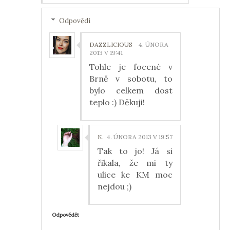
Odpovědi
DAZZLICIOUS
4. ÚNORA
2013 V 19:41
Tohle je focené v
Brně v sobotu, to
bylo celkem dost
teplo :) Děkuji!
K.
4. ÚNORA 2013 V 19:57
Tak to jo! Já si
řikala, že mi ty
ulice ke KM moc
nejdou ;)
Odpovědět