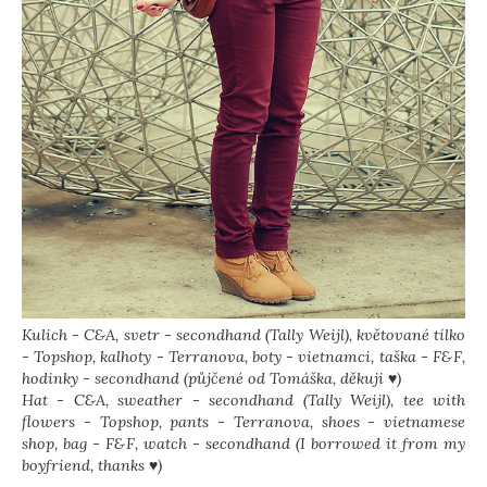
Kulich - C&A, svetr - secondhand (Tally Weijl), květované tílko
- Topshop, kalhoty - Terranova, boty - vietnamci, taška - F&F,
hodinky - secondhand (půjčené od Tomáška, děkuji ♥)
Hat - C&A, sweather - secondhand (Tally Weijl), tee with
flowers - Topshop, pants - Terranova, shoes - vietnamese
shop, bag - F&F, watch - secondhand (I borrowed it from my
boyfriend, thanks ♥)