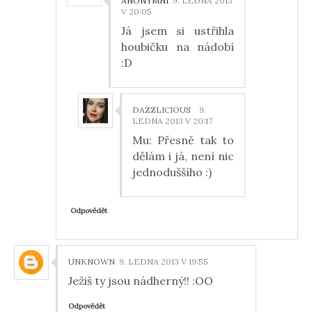
ANONYMNÍ
9. LEDNA 2013
V 20:05
Já jsem si ustřihla
houbičku na nádobí
:D
DAZZLICIOUS
9.
LEDNA 2013 V 20:17
Mu: Přesně tak to
dělám i já, není nic
jednoduššího :)
Odpovědět
UNKNOWN
9. LEDNA 2013 V 19:55
Ježiš ty jsou nádherný!! :OO
Odpovědět