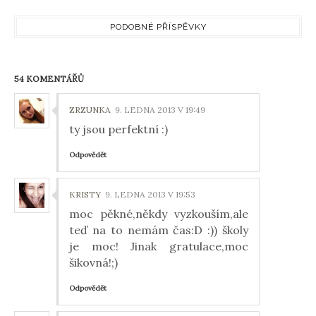
PODOBNÉ PŘÍSPĚVKY
54 KOMENTÁŘŮ
ZRZUNKA
9. LEDNA 2013 V 19:49
ty jsou perfektní :)
Odpovědět
KRISTY
9. LEDNA 2013 V 19:53
moc pěkné,někdy vyzkouším,ale
teď na to nemám čas:D :)) školy
je moc! Jinak gratulace,moc
šikovná!;)
Odpovědět