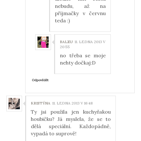
nebudu, až na
příjmačky v červnu
teda :)
BALZU
11. LEDNA 2013 V
20:55
no třeba se moje
nehty dočkaj:D
Odpovědět
KRISTÝNA
11. LEDNA 2013 V 16:48
Ty jsi použila jen kuchyňskou
houbičku? Já myslela, že se to
dělá speciální. Každopádně,
vypadá to suprově!