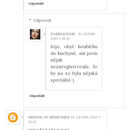
Odpovědět
Odpovědi
DAZZLICIOUS
11. LEDNA
2013 V 19:21
Jojo, obyč houbičku
do kuchyně, ani jsem
nějak
nezaregistrovala, že
by na to byla nějaká
speciální :)
Odpovědět
BRIDGE OF MEMORIES
13. LEDNA 2013 V
13:22
vypada to krasne:)