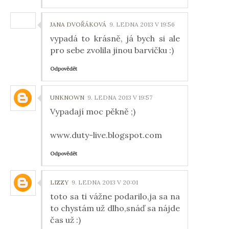
JANA DVOŘÁKOVÁ
9. LEDNA 2013 V 19:56
vypadá to krásně, já bych si ale
pro sebe zvolila jinou barvičku :)
Odpovědět
UNKNOWN
9. LEDNA 2013 V 19:57
Vypadají moc pěkně ;)
www.duty-live.blogspot.com
Odpovědět
LIZZY
9. LEDNA 2013 V 20:01
toto sa ti vážne podarilo,ja sa na
to chystám už dlho,snáď sa nájde
čas už :)