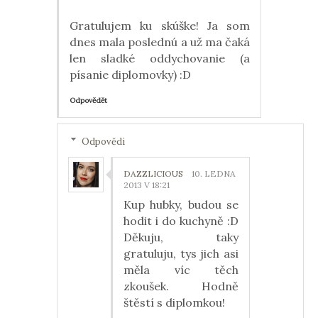
Gratulujem ku skúške! Ja som
dnes mala poslednú a už ma čaká
len sladké oddychovanie (a
písanie diplomovky) :D
Odpovědět
Odpovědi
DAZZLICIOUS
10. LEDNA
2013 V 18:21
Kup hubky, budou se
hodit i do kuchyně :D
Děkuju, taky
gratuluju, tys jich asi
měla víc těch
zkoušek. Hodně
štěstí s diplomkou!