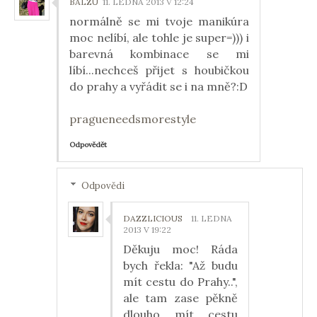
BALZU
11. LEDNA 2013 V 12:24
normálně se mi tvoje manikúra
moc nelíbí, ale tohle je super=))) i
barevná kombinace se mi
líbí...nechceš přijet s houbičkou
do prahy a vyřádit se i na mně?:D
pragueneedsmorestyle
Odpovědět
Odpovědi
DAZZLICIOUS
11. LEDNA
2013 V 19:22
Děkuju moc! Ráda
bych řekla: "Až budu
mít cestu do Prahy..",
ale tam zase pěkně
dlouho mít cestu