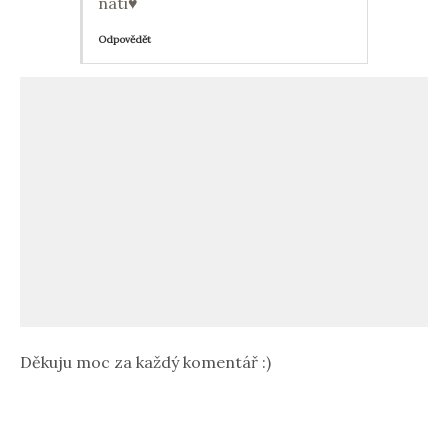
nati♥
Odpovědět
Děkuju moc za každý komentář :)