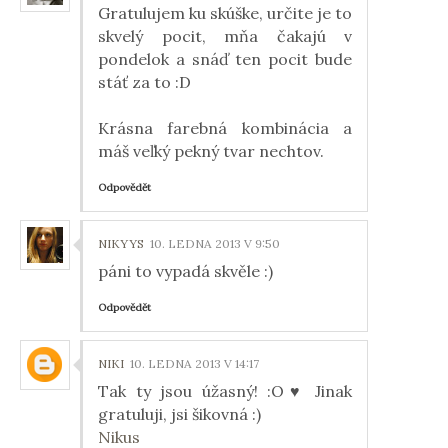
Gratulujem ku skúške, určite je to
skvelý pocit, mňa čakajú v
pondelok a snáď ten pocit bude
stáť za to :D
Krásna farebná kombinácia a
máš veľký pekný tvar nechtov.
Odpovědět
NIKYYS
10. LEDNA 2013 V 9:50
páni to vypadá skvěle :)
Odpovědět
NIKI
10. LEDNA 2013 V 14:17
Tak ty jsou úžasný! :O♥ Jinak
gratuluji, jsi šikovná :)
Nikus