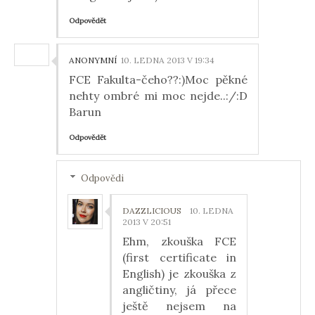
Odpovědět
ANONYMNÍ
10. LEDNA 2013 V 19:34
FCE Fakulta-čeho??:)Moc pěkné
nehty ombré mi moc nejde..:/:D
Barun
Odpovědět
Odpovědi
DAZZLICIOUS
10. LEDNA
2013 V 20:51
Ehm, zkouška FCE
(first certificate in
English) je zkouška z
angličtiny, já přece
ještě nejsem na