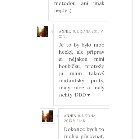
metodou ani jinak
nejde :)
ANNIE
9. LEDNA 2013 V
21:35
Jé to by bylo moc
hezký, ale připrav
si nějakou mini
houbičku, protože
já mám takový
mutantský prsty,
malý ruce a malý
nehty :DDD ♥
ANNIE
9. LEDNA
2013 V 21:48
Dokonce bych to
mohla přirovnat,