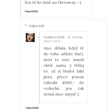
Zvu tě ke mně na Giveaway :-)
Odpovědět
Odpovědi
DAZZLICIOUS
10. LEDNA
2013 V 20:47
Ano, dělala. Když tě
do toho někdo tlačí,
není to ono, musíš
chtít sama :) Dělej
to, až si budeš fakt
jistá, přece jenom
vyhodit 4000,- do
vzduchu jen tak
nemá moc smysl :)
Odpovědět