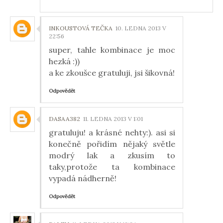
INKOUSTOVÁ TEČKA
10. LEDNA 2013 V
22:56
super, tahle kombinace je moc
hezká :))
a ke zkoušce gratuluji, jsi šikovná!
Odpovědět
DASAA382
11. LEDNA 2013 V 1:01
gratuluju! a krásné nehty:). asi si
konečně pořidím nějaký světle
modrý lak a zkusím to
taky,protože ta kombinace
vypadá nádherně!
Odpovědět