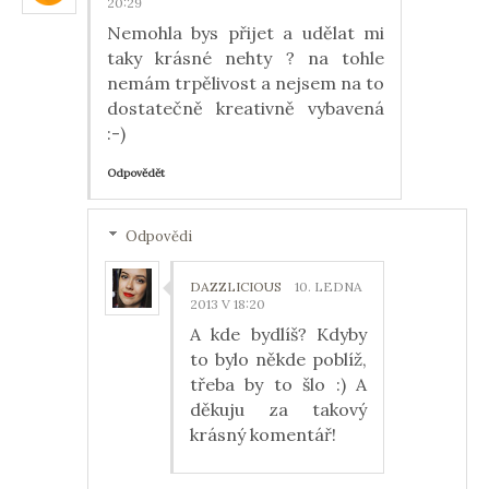
20:29
Nemohla bys přijet a udělat mi
taky krásné nehty ? na tohle
nemám trpělivost a nejsem na to
dostatečně kreativně vybavená
:-)
Odpovědět
Odpovědi
DAZZLICIOUS
10. LEDNA
2013 V 18:20
A kde bydlíš? Kdyby
to bylo někde poblíž,
třeba by to šlo :) A
děkuju za takový
krásný komentář!