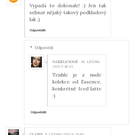
Vypadá to dokonale! :) Jen tak
sehnat nějaký takový podkladový
lak ;)
Odpovědět
Odpovědi
DAZZLICIOUS
10. LEDNA
2013 V 18:23
Tenhle je z nude
kolekce od Essence,
konkrétně Iced latte
:)
Odpovědět
CLAIRE
9. LEDNA 2013 V 21:49