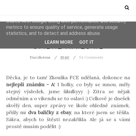
This site uses cookies from Google to deliver its services
and to analyze traffic. Your IP address and user-agent are
shared with Google along with performance and security
metrics to ensure quality of service, generate usage
statistics, and to detect and address abuse.
NEHTY
LEARN MORE
GOT IT
OMBRÉ NAILS #2
Dazzlicious
19:40
54 Comments
Děcka, je to tam! Zkouška FCE udělaná, dokonce na
nejlepší známku - A
! I holky, co byly se mnou, měly
stejný výsledek, jsme šikulkyyy :) Zítra se nějak
odměním a o víkendu se to oslaví :) Celkově je dnešek
skvělý den, super zprávy ve škole ohledně známek,
přišly mi
dva balíčky z ebay
, na které jsem se těšila.
Sákra, abych to štěstí nezakřikla. Ale já se s vámi
prostě musím podělit :)