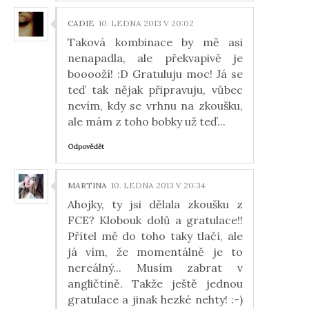
CADIE
10. LEDNA 2013 V 20:02
Taková kombinace by mě asi
nenapadla, ale překvapivě je
booooží! :D Gratuluju moc! Já se
teď tak nějak připravuju, vůbec
nevím, kdy se vrhnu na zkoušku,
ale mám z toho bobky už teď...
Odpovědět
MARTINA
10. LEDNA 2013 V 20:34
Ahojky, ty jsi dělala zkoušku z
FCE? Klobouk dolů a gratulace!!
Přítel mě do toho taky tlačí, ale
já vím, že momentálně je to
nereálný... Musím zabrat v
angličtině. Takže ještě jednou
gratulace a jinak hezké nehty! :-)