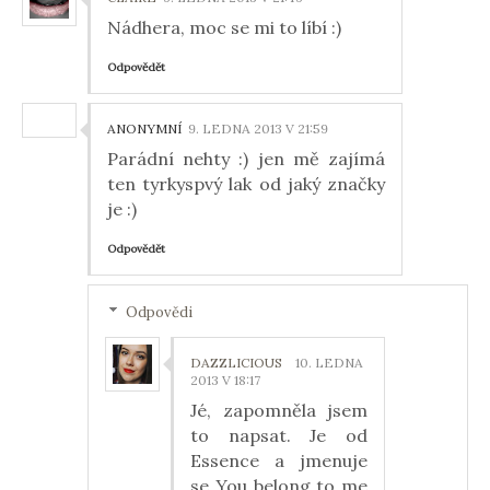
Nádhera, moc se mi to líbí :)
Odpovědět
ANONYMNÍ
9. LEDNA 2013 V 21:59
Parádní nehty :) jen mě zajímá
ten tyrkyspvý lak od jaký značky
je :)
Odpovědět
Odpovědi
DAZZLICIOUS
10. LEDNA
2013 V 18:17
Jé, zapomněla jsem
to napsat. Je od
Essence a jmenuje
se You belong to me