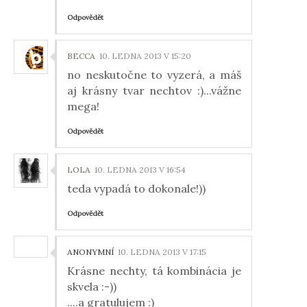
Odpovědět
BECCA
10. LEDNA 2013 V 15:20
no neskutočne to vyzerá, a máš
aj krásny tvar nechtov :)...vážne
mega!
Odpovědět
LOLA
10. LEDNA 2013 V 16:54
teda vypadá to dokonale!))
Odpovědět
ANONYMNÍ
10. LEDNA 2013 V 17:15
Krásne nechty, tá kombinácia je
skvela :-))
....a gratulujem :)