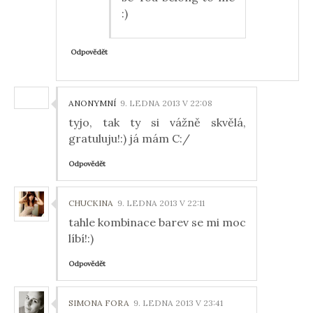
:)
Odpovědět
ANONYMNÍ
9. LEDNA 2013 V 22:08
tyjo, tak ty si vážně skvělá,
gratuluju!:) já mám C:/
Odpovědět
CHUCKINA
9. LEDNA 2013 V 22:11
tahle kombinace barev se mi moc
líbí!:)
Odpovědět
SIMONA FORA
9. LEDNA 2013 V 23:41