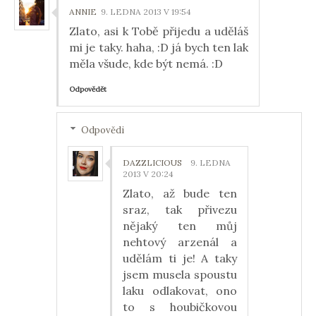
ANNIE
9. LEDNA 2013 V 19:54
Zlato, asi k Tobě přijedu a uděláš
mi je taky. haha, :D já bych ten lak
měla všude, kde být nemá. :D
Odpovědět
Odpovědi
DAZZLICIOUS
9. LEDNA
2013 V 20:24
Zlato, až bude ten
sraz, tak přivezu
nějaký ten můj
nehtový arzenál a
udělám ti je! A taky
jsem musela spoustu
laku odlakovat, ono
to s houbičkovou