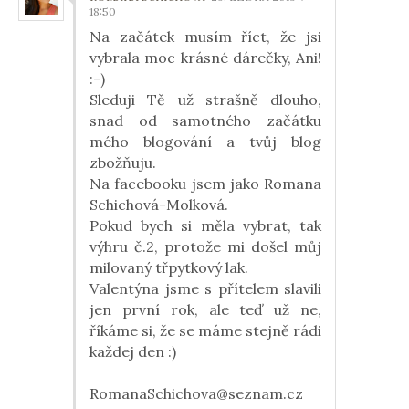
18:50
Na začátek musím říct, že jsi
vybrala moc krásné dárečky, Ani!
:-)
Sleduji Tě už strašně dlouho,
snad od samotného začátku
mého blogování a tvůj blog
zbožňuju.
Na facebooku jsem jako Romana
Schichová-Molková.
Pokud bych si měla vybrat, tak
výhru č.2, protože mi došel můj
milovaný třpytkový lak.
Valentýna jsme s přítelem slavili
jen první rok, ale teď už ne,
říkáme si, že se máme stejně rádi
každej den :)
RomanaSchichova@seznam.cz