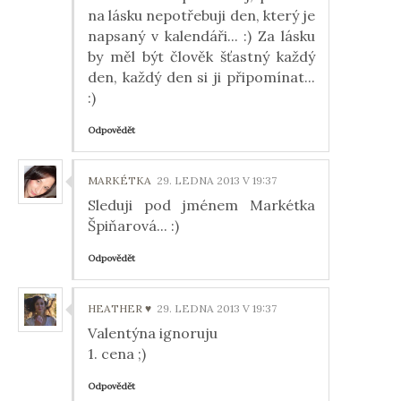
na lásku nepotřebuji den, který je
napsaný v kalendáři... :) Za lásku
by měl být člověk šťastný každý
den, každý den si ji připomínat...
:)
Odpovědět
MARKÉTKA
29. LEDNA 2013 V 19:37
Sleduji pod jménem Markétka
Špiňarová... :)
Odpovědět
HEATHER ♥
29. LEDNA 2013 V 19:37
Valentýna ignoruju
1. cena ;)
Odpovědět