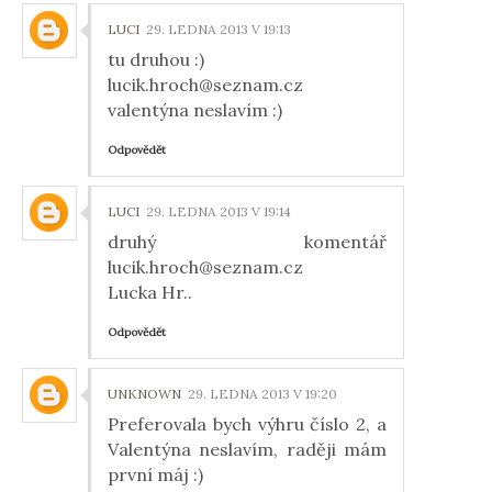
LUCI
29. LEDNA 2013 V 19:13
tu druhou :)
lucik.hroch@seznam.cz
valentýna neslavím :)
Odpovědět
LUCI
29. LEDNA 2013 V 19:14
druhý komentář
lucik.hroch@seznam.cz
Lucka Hr..
Odpovědět
UNKNOWN
29. LEDNA 2013 V 19:20
Preferovala bych výhru číslo 2, a
Valentýna neslavím, raději mám
první máj :)