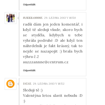
Odpovědět
SUZZZANNNE
29. LEDNA 2013 V 18:50
radši dám jen jeden komentář, i
když tě sleduji všude, skoro bych
se styděla, kdybych u tebe
vyhrála podruhé :D ale když ten
náhrdelník je fakt krásný, tak to
nejde se nazapojit :) brala bych
výhru č.2
suzzzannne@centrum.cz
Odpovědět
DEXE
29. LEDNA 2013 V 18:52
Sleduji tě :)
Valentýna letos slavit nebudu :D
:)