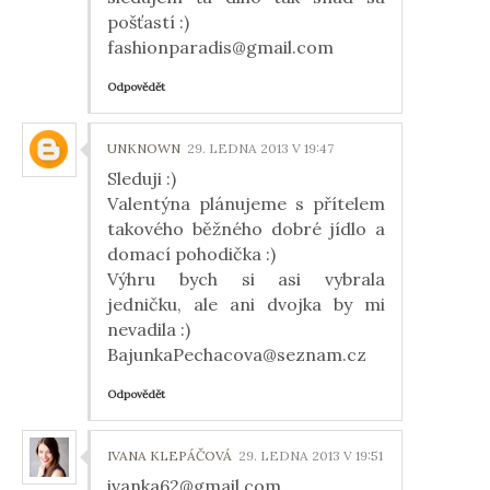
pošťastí :)
fashionparadis@gmail.com
Odpovědět
UNKNOWN
29. LEDNA 2013 V 19:47
Sleduji :)
Valentýna plánujeme s přítelem
takového běžného dobré jídlo a
domací pohodička :)
Výhru bych si asi vybrala
jedničku, ale ani dvojka by mi
nevadila :)
BajunkaPechacova@seznam.cz
Odpovědět
IVANA KLEPÁČOVÁ
29. LEDNA 2013 V 19:51
ivanka62@gmail.com