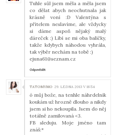
Tuhle sůl jsem měla a měla jsem
co dělat abych neochutnala jak
krásně voní :D Valentýna s
přítelem neslavíme, ale vždycky
si dáme aspoň nějaký malý
dáreček :) Líbí se mi oba balíčky,
takže kdybych náhodou vyhrála,
tak výběr nechám na tobě :)
ejuna61@seznam.cz
Odpovědět
TATOMYMO
29. LEDNA 2013 V 18:54
ó můj bože, na tenhle náhrdelník
koukám už hrozně dlouho a nikdy
jsem si ho nekoupila. Jsem do něj
totálně zamilovaná <3.
FB sleduju. Moje jméno tam
znáš:*