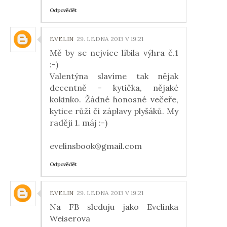
Odpovědět
EVELIN
29. LEDNA 2013 V 19:21
Mě by se nejvíce líbila výhra č.1
:-)
Valentýna slavíme tak nějak
decentně - kytička, nějaké
kokinko. Žádné honosné večeře,
kytice růží či záplavy plyšáků. My
raději 1. máj :-)
evelinsbook@gmail.com
Odpovědět
EVELIN
29. LEDNA 2013 V 19:21
Na FB sleduju jako Evelinka
Weiserova