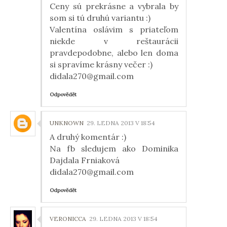
Ceny sú prekrásne a vybrala by
som si tú druhú variantu :)
Valentína oslávim s priateľom
niekde v reštaurácii
pravdepodobne, alebo len doma
si spravíme krásny večer :)
didala270@gmail.com
Odpovědět
UNKNOWN
29. LEDNA 2013 V 18:54
A druhý komentár :)
Na fb sledujem ako Dominika
Dajdala Frniaková
didala270@gmail.com
Odpovědět
VERONICCA
29. LEDNA 2013 V 18:54