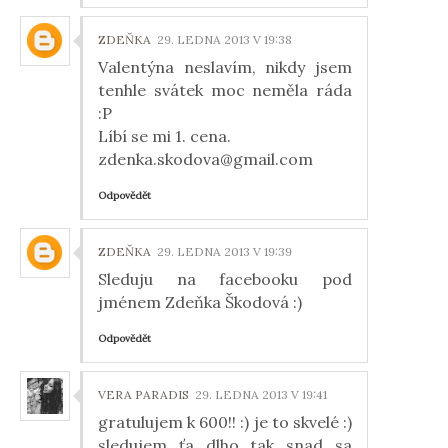
ZDEŇKA
29. LEDNA 2013 V 19:38
Valentýna neslavím, nikdy jsem
tenhle svátek moc neměla ráda
:P
Líbí se mi 1. cena.
zdenka.skodova@gmail.com
Odpovědět
ZDEŇKA
29. LEDNA 2013 V 19:39
Sleduju na facebooku pod
jménem Zdeňka Škodová :)
Odpovědět
VERA PARADIS
29. LEDNA 2013 V 19:41
gratulujem k 600!! :) je to skvelé :)
sledujem ťa dlho tak snad sa