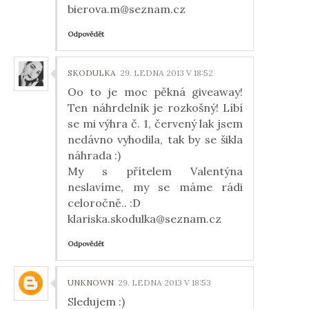
bierova.m@seznam.cz
Odpovědět
SKODULKA
29. LEDNA 2013 V 18:52
Oo to je moc pěkná giveaway!
Ten náhrdelník je rozkošný! Líbí
se mi výhra č. 1, červený lak jsem
nedávno vyhodila, tak by se šikla
náhrada :)
My s přítelem Valentýna
neslavíme, my se máme rádi
celoročně.. :D
klariska.skodulka@seznam.cz
Odpovědět
UNKNOWN
29. LEDNA 2013 V 18:53
Sledujem :)