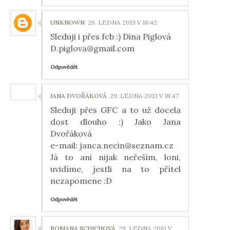
UNKNOWN
29. LEDNA 2013 V 18:42
Sleduji i přes fcb :) Dina Piglová
D.piglova@gmail.com
Odpovědět
JANA DVOŘÁKOVÁ
29. LEDNA 2013 V 18:47
Sleduji přes GFC a to už docela
dost dlouho :) Jako Jana
Dvořáková
e-mail: janca.necin@seznam.cz
Já to ani nijak neřeším, loni,
uvidíme, jestli na to přítel
nezapomene :D
Odpovědět
ROMANA SCHICHOVÁ
29. LEDNA 2013 V