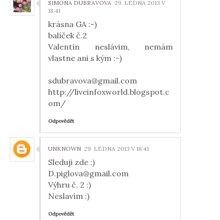
SIMONA DUBRAVOVA
29. LEDNA 2013 V
18:41
krásna GA :-)
balíček č.2
Valentín neslávim, nemám
vlastne ani s kým :-)
sdubravova@gmail.com
http://liveinfoxworld.blogspot.c
om/
Odpovědět
UNKNOWN
29. LEDNA 2013 V 18:41
Sleduji zde :)
D.piglova@gmail.com
Výhru č. 2 :)
Neslavím :)
Odpovědět