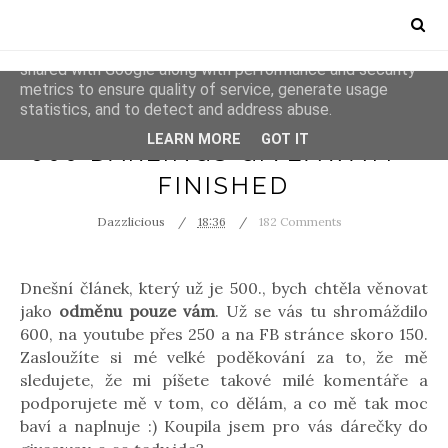
This site uses cookies from Google to deliver its services
and to analyze traffic. Your IP address and user-agent are
shared with Google along with performance and security
metrics to ensure quality of service, generate usage
statistics, and to detect and address abuse.
GIVEAWAYS
LEARN MORE
GOT IT
600 DARLINGS GIVEAWAY! -
FINISHED
Dazzlicious
18:36
182 Comments
Dnešní článek, který už je 500., bych chtěla věnovat
jako
odměnu pouze vám
. Už se vás tu shromáždilo
600, na youtube přes 250 a na FB stránce skoro 150.
Zasloužíte si mé velké poděkování za to, že mě
sledujete, že mi píšete takové milé komentáře a
podporujete mě v tom, co dělám, a co mě tak moc
baví a naplnuje :) Koupila jsem pro vás dárečky do