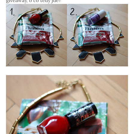
giveaway, o co tedy jde?