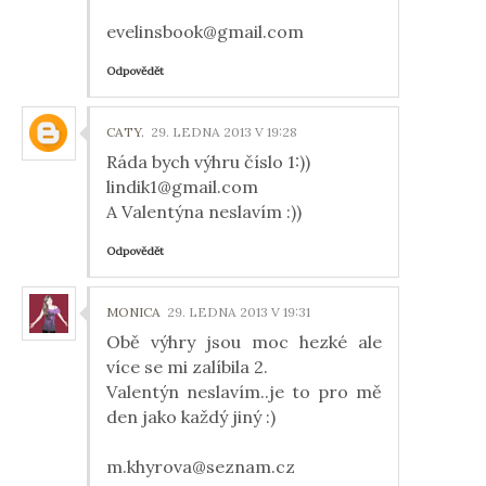
evelinsbook@gmail.com
Odpovědět
CATY.
29. LEDNA 2013 V 19:28
Ráda bych výhru číslo 1:))
lindik1@gmail.com
A Valentýna neslavím :))
Odpovědět
MONICA
29. LEDNA 2013 V 19:31
Obě výhry jsou moc hezké ale
více se mi zalíbila 2.
Valentýn neslavím..je to pro mě
den jako každý jiný :)
m.khyrova@seznam.cz