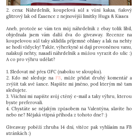
2. cena: Náhrdelník, koupelová sůl s vůní kakaa, fialový
glitrový lak od Essence z nejnovější limitky Hugs & Kisses
Aneb, protože se vám ten můj náhrdelník z ebay tolik líbil,
objednala jsem vám další dva do giveaway. Recenze na
koupelovou sůl taky sklidila příjemné ohlasy a lak na nehty
se hodí vždycky! Takže, výherkyně si dají provoněnou vanu,
nalakují nehty, nasadí náhrdelník a můžou vyrazit do ulic :)
A co pro výhru udělat?
1. Sledovat mě přes GFC (naboku ve sloupku).
2. Kdo mě sleduje na
FB
, může přidat druhý komentář a
zvýšit tak své šance. Napište mi jméno, pod kterým mě tam
sledujete.
3. Všichni mi napište svůj ctěný e-mail a taky výhru, kterou
byste preferovali.
4. Chystáte se nějakým způsobem na Valentýna, slavíte ho
nebo ne? Nějaká vtipná příhoda z tohoto dne? :)
Giveaway poběží zhruba 14 dní, vítěze pak vyhlásím na FB
stránkách :)