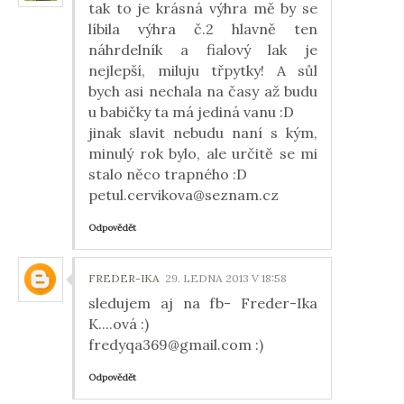
tak to je krásná výhra mě by se
líbila výhra č.2 hlavně ten
náhrdelník a fialový lak je
nejlepší, miluju třpytky! A sůl
bych asi nechala na časy až budu
u babičky ta má jediná vanu :D
jinak slavit nebudu naní s kým,
minulý rok bylo, ale určitě se mi
stalo něco trapného :D
petul.cervikova@seznam.cz
Odpovědět
FREDER-IKA
29. LEDNA 2013 V 18:58
sledujem aj na fb- Freder-Ika
K....ová :)
fredyqa369@gmail.com :)
Odpovědět