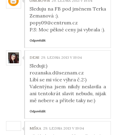
UNKNOWN
29. LEDNA 2013 V 19:04
Sleduju na FB pod jménem Terka
Zemanová :).
popy09@centrum.cz
P.S: Moc pěkné ceny jsi vybrala :).
Odpovědět
DENI
29. LEDNA 2013 V 19:04
Sleduji:)
rozanska.d@seznam.cz
Líbí se mi více výhra č.2:)
Valentýna jsem nikdy neslavila a
ani tentokrát slavit nebudu, nijak
mě nebere a přítele taky ne:)
Odpovědět
MIŠKA
29. LEDNA 2013 V 19:04