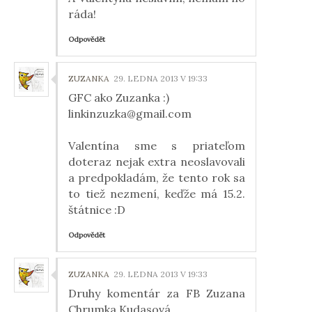
ráda!
Odpovědět
ZUZANKA
29. LEDNA 2013 V 19:33
GFC ako Zuzanka :)
linkinzuzka@gmail.com
Valentína sme s priateľom
doteraz nejak extra neoslavovali
a predpokladám, že tento rok sa
to tiež nezmení, keďže má 15.2.
štátnice :D
Odpovědět
ZUZANKA
29. LEDNA 2013 V 19:33
Druhy komentár za FB Zuzana
Chrumka Kudasová