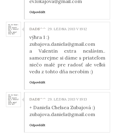
ev.lokajova@gmail.com
Odpovědět
DADS^^
29. LEDNA 2013 V 19:12
výhra 1 :)
zubajova.daniela@gmail.com
a Valentín extra neslávim..
samozrejme si dáme s priateľom
niečo malé pre radosť ale veľkú
vedu z tohto dňa nerobím :)
Odpovědět
DADS^^
29. LEDNA 2013 V 19:13
+ Daniela Chelsea Zubajová :)
zubajova.daniela@gmail.com
Odpovědět