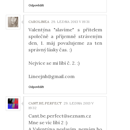
Odpovědět
CAROLINEA
29. LEDNA 2013 V 19:31
Valentýna "slavíme" s přítelem
společně a příjemně stráveným
den, 1. máj považujeme za ten
správný lásky čas. :)
Nejvíce se mi líbí č. 2. :)
Lineejnh@gmail.com
Odpovědět
CANT.BE.PERFECT
29. LEDNA 2013 V
19:32
Cant.be.perfect@seznam.cz
Mne se víc líbí 2 :)
A Valentýna neslavím, nemám ho