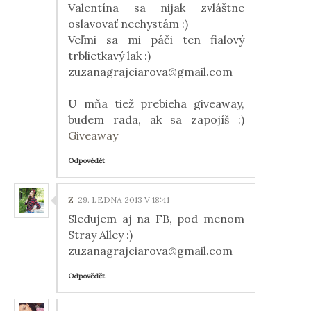
Valentína sa nijak zvláštne
oslavovať nechystám :)
Veľmi sa mi páči ten fialový
trblietkavý lak :)
zuzanagrajciarova@gmail.com
U mňa tiež prebieha giveaway,
budem rada, ak sa zapojíš :)
Giveaway
Odpovědět
Z
29. LEDNA 2013 V 18:41
Sledujem aj na FB, pod menom
Stray Alley :)
zuzanagrajciarova@gmail.com
Odpovědět