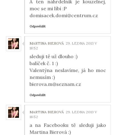
A ten náhrdelník je kouzelnej,
moc se mi líbí :P
domisacek.domi@centrum.cz
Odpovědět
MARTINA BIEROVÁ
29. LEDNA 2013 V
18:52
sleduji tě už dlouho :)
balíček č. 1 :)
Valentýna neslavíme, já ho moc
nemusím :)
bierova.m@seznam.cz
Odpovědět
MARTINA BIEROVÁ
29. LEDNA 2013 V
18:52
a na Facebooku tě sleduji jako
Martina Bierová :)