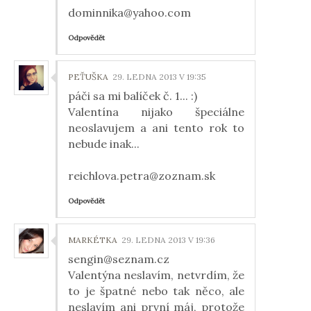
dominnika@yahoo.com
Odpovědět
PEŤUŠKA
29. LEDNA 2013 V 19:35
páči sa mi balíček č. 1... :)
Valentína nijako špeciálne
neoslavujem a ani tento rok to
nebude inak...
reichlova.petra@zoznam.sk
Odpovědět
MARKÉTKA
29. LEDNA 2013 V 19:36
sengin@seznam.cz
Valentýna neslavím, netvrdím, že
to je špatné nebo tak něco, ale
neslavím ani první máj, protože