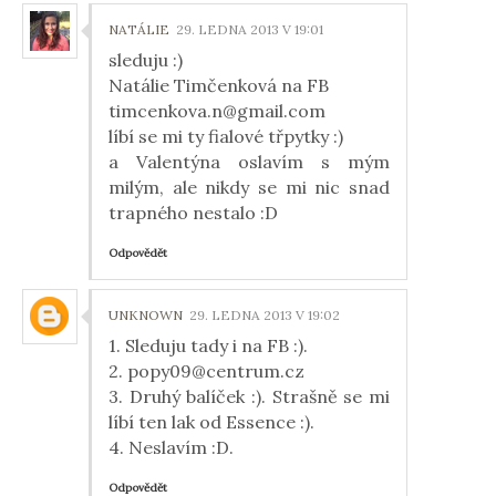
NATÁLIE
29. LEDNA 2013 V 19:01
sleduju :)
Natálie Timčenková na FB
timcenkova.n@gmail.com
líbí se mi ty fialové třpytky :)
a Valentýna oslavím s mým
milým, ale nikdy se mi nic snad
trapného nestalo :D
Odpovědět
UNKNOWN
29. LEDNA 2013 V 19:02
1. Sleduju tady i na FB :).
2. popy09@centrum.cz
3. Druhý balíček :). Strašně se mi
líbí ten lak od Essence :).
4. Neslavím :D.
Odpovědět