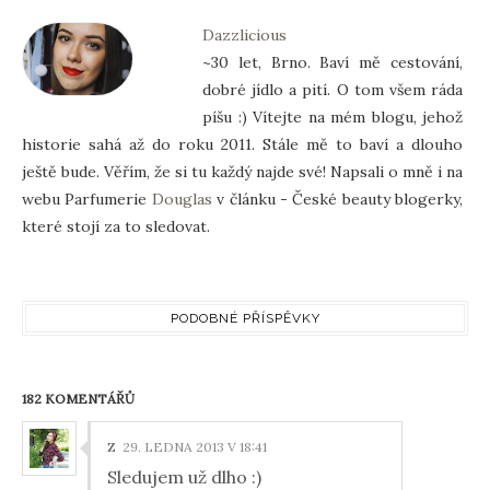
Dazzlicious
~30 let, Brno. Baví mě cestování,
dobré jídlo a pití. O tom všem ráda
píšu :) Vítejte na mém blogu, jehož
historie sahá až do roku 2011. Stále mě to baví a dlouho
ještě bude. Věřím, že si tu každý najde své! Napsali o mně i na
webu Parfumerie
Douglas
v článku - České beauty blogerky,
které stojí za to sledovat.
PODOBNÉ PŘÍSPĚVKY
182 KOMENTÁŘŮ
Z
29. LEDNA 2013 V 18:41
Sledujem už dlho :)