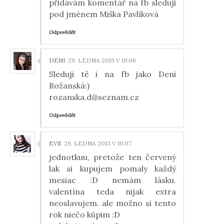
přidávám komentář na fb sleduji
pod jménem Miška Pavlíková
Odpovědět
DENI
29. LEDNA 2013 V 19:06
Sleduji tě i na fb jako Deni
Rožanská:)
rozanska.d@seznam.cz
Odpovědět
EVS
29. LEDNA 2013 V 19:07
jednotkuu, pretože ten červený
lak si kupujem pomaly každý
mesiac :D nemám lásku.
valentína teda nijak extra
neoslavujem. ale možno si tento
rok niečo kúpim :D