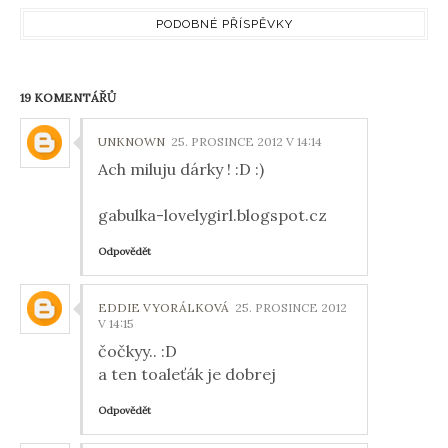
PODOBNÉ PŘÍSPĚVKY
19 KOMENTÁŘŮ
UNKNOWN
25. PROSINCE 2012 V 14:14
Ach miluju dárky ! :D :)
gabulka-lovelygirl.blogspot.cz
Odpovědět
EDDIE VYORÁLKOVÁ
25. PROSINCE 2012
V 14:15
čočkyy.. :D
a ten toaleťák je dobrej
Odpovědět