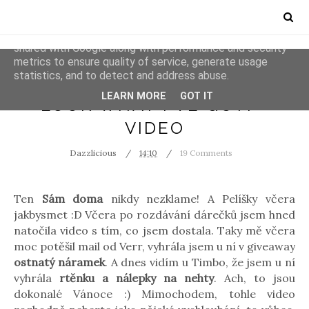
This site uses cookies from Google to deliver its services
and to analyze traffic. Your IP address and user-agent are
shared with Google along with performance and security
metrics to ensure quality of service, generate usage
statistics, and to detect and address abuse.
VIDEOS
LEARN MORE
GOT IT
LOOK WHAT I'VE GOT! -
VIDEO
Dazzlicious
14:10
19 Comments
Ten
Sám doma
nikdy nezklame! A Pelíšky včera
jakbysmet :D Včera po rozdávání dárečků jsem hned
natočila video s tím, co jsem dostala. Taky mě včera
moc potěšil mail od Verr, vyhrála jsem u ní v giveaway
ostnatý náramek
. A dnes vidím u Timbo, že jsem u ní
vyhrála
rtěnku a nálepky na nehty
. Ach, to jsou
dokonalé Vánoce :) Mimochodem, tohle video