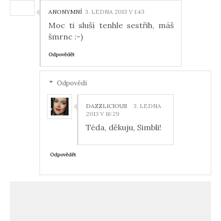
ANONYMNÍ
3. LEDNA 2013 V 1:43
Moc ti sluší tenhle sestřih, máš
šmrnc :-)
Odpovědět
Odpovědi
DAZZLICIOUS
3. LEDNA
2013 V 16:29
Téda, děkuju, Simbli!
Odpovědět