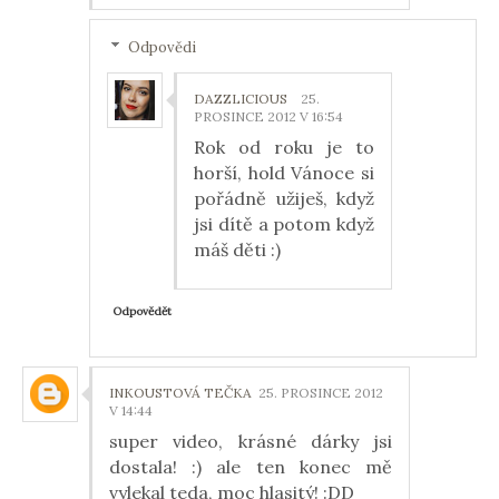
Odpovědi
DAZZLICIOUS
25.
PROSINCE 2012 V 16:54
Rok od roku je to
horší, hold Vánoce si
pořádně užiješ, když
jsi dítě a potom když
máš děti :)
Odpovědět
INKOUSTOVÁ TEČKA
25. PROSINCE 2012
V 14:44
super video, krásné dárky jsi
dostala! :) ale ten konec mě
vylekal teda, moc hlasitý! :DD