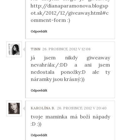
http://dianaparamonova.blogsp
ot.sk/2012/12/giveaway.html#c
omment-form :)
Odpovědět
TINN
26. PROSINCE 2012 V 12:08
já jsem nikdy giweaway
nevahrála:/:DD a ani jsem
nedostala ponožky:D ale ty
náramky jsou krásný:))
Odpovědět
KAROLÍNA B.
26. PROSINCE 2012 V 20:40
tvoje maminka má boží nápady
:D :))
Odpovědět