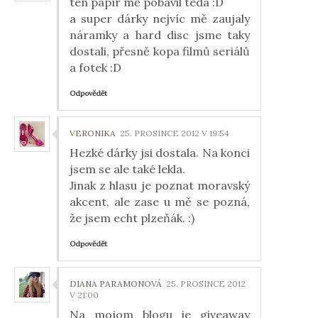
ten papír mě pobavil teda :D
a super dárky nejvíc mě zaujaly
náramky a hard disc jsme taky
dostali, přesně kopa filmů seriálů
a fotek :D
Odpovědět
VERONIKA
25. PROSINCE 2012 V 19:54
Hezké dárky jsi dostala. Na konci
jsem se ale také lekla.
Jinak z hlasu je poznat moravský
akcent, ale zase u mě se pozná,
že jsem echt plzeňák. :)
Odpovědět
DIANA PARAMONOVÁ
25. PROSINCE 2012
V 21:00
Na mojom blogu je giveaway