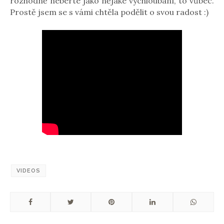
rozhodně neberte jako nějaké vychloubání, to vůbec.
Prostě jsem se s vámi chtěla podělit o svou radost :)
VIDEOS