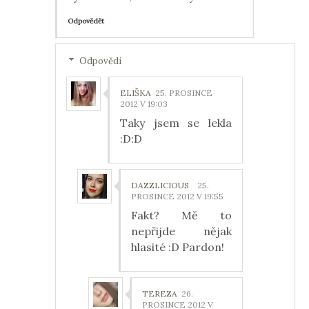
Odpovědět
Odpovědi
ELIŠKA
25. PROSINCE
2012 V 19:03
Taky jsem se lekla
:D:D
DAZZLICIOUS
25.
PROSINCE 2012 V 19:55
Fakt? Mě to
nepřijde nějak
hlasité :D Pardon!
TEREZA
26.
PROSINCE 2012 V