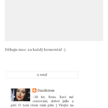
Děkuju moc za každý komentář :)
O MNĚ
Dazzlicious
~30 let, Brno. Baví mě
cestování, dobré jídlo a
pití. O tom všem ráda píšu :) Vítejte na