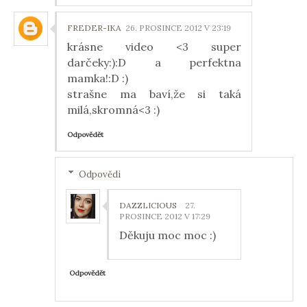
FREDER-IKA
26. PROSINCE 2012 V 23:19
krásne video <3 super
darčeky:):D a perfektna
mamka!:D :)
strašne ma baví,že si taká
milá,skromná<3 :)
Odpovědět
Odpovědi
DAZZLICIOUS
27.
PROSINCE 2012 V 17:29
Děkuju moc moc :)
Odpovědět