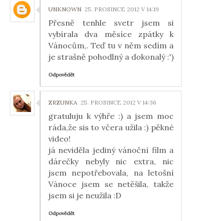
UNKNOWN
25. PROSINCE 2012 V 14:19
Přesně tenhle svetr jsem si
vybírala dva měsíce zpátky k
Vánocům,. Teď tu v něm sedím a
je strašně pohodlný a dokonalý :')
Odpovědět
ZRZUNKA
25. PROSINCE 2012 V 14:36
gratuluju k výhře :) a jsem moc
ráda,že sis to včera užila :) pěkné
video!
já neviděla jediný vánoční film a
dárečky nebyly nic extra, nic
jsem nepotřebovala, na letošní
Vánoce jsem se netěšila, takže
jsem si je neužila :D
Odpovědět