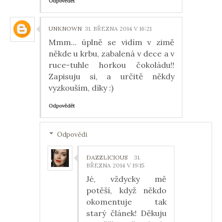
Odpovědět
UNKNOWN
31. BŘEZNA 2014 V 16:21
Mmm... úplně se vidím v zimě
někde u krbu, zabalená v dece a v
ruce-tuhle horkou čokoládu!!
Zapisuju si, a určitě někdy
vyzkouším, díky :)
Odpovědět
Odpovědi
DAZZLICIOUS
31.
BŘEZNA 2014 V 19:15
Jé, vždycky mě
potěší, když někdo
okomentuje tak
starý článek! Děkuju