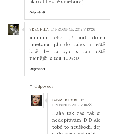
akorát bez té smetany:)
Odpovědět
VERONIKA
17. PROSINCE 2012 V 13:26
mmmm! chci ji! mít doma
smetanu, jdu do toho. a ještě
lepší by to bylo s tou ještě
tučnější, s tou 40% :D
Odpovědět
Odpovědi
DAZZLICIOUS
17.
PROSINCE 2012 V 18:55
Haha tak zas tak si
nedopřávám :D:D Ale
tobě to neuškodí, dej
si do nosu, má milá!