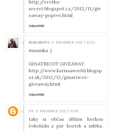
http://eretka-
secret.blogspot.cz/2012/11/giv
eaway-poprve.html
Odpovědět
ZUZANKITA
17. PROSINCE 2012 V 12:53
mnamka :)
GINATRICOT GIVEAWAY:
http://www.karissaworld.blogsp
ot.sk/2012/12/ginatricot-
giveaway.html
Odpovědět
VV
17. PROSINCE 2012 V 13:19
taky si občas dělám horkou
čokoládu z pár kostek a mléka,