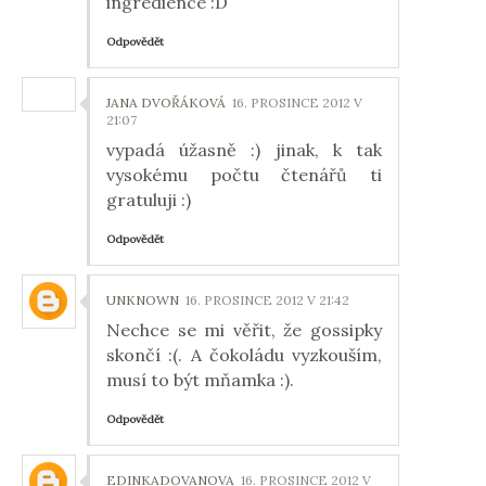
ingredience :D
Odpovědět
JANA DVOŘÁKOVÁ
16. PROSINCE 2012 V
21:07
vypadá úžasně :) jinak, k tak
vysokému počtu čtenářů ti
gratuluji :)
Odpovědět
UNKNOWN
16. PROSINCE 2012 V 21:42
Nechce se mi věřit, že gossipky
skončí :(. A čokoládu vyzkouším,
musí to být mňamka :).
Odpovědět
EDINKADOVANOVA
16. PROSINCE 2012 V