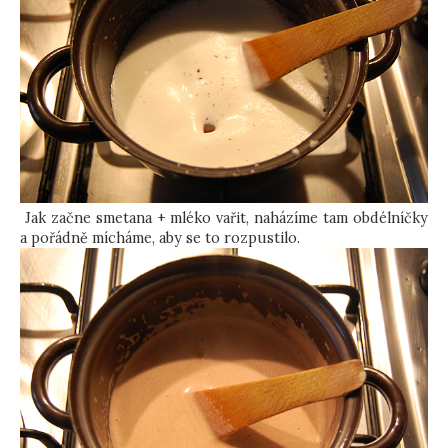
Jak začne smetana + mléko vařit, naházíme tam obdélníčky
a pořádně mícháme, aby se to rozpustilo.