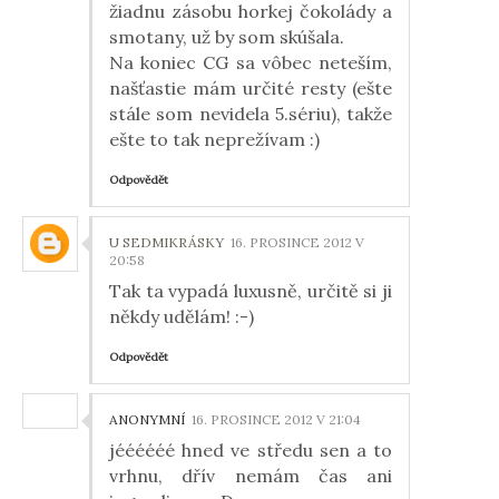
žiadnu zásobu horkej čokolády a
smotany, už by som skúšala.
Na koniec CG sa vôbec neteším,
našťastie mám určité resty (ešte
stále som nevidela 5.sériu), takže
ešte to tak neprežívam :)
Odpovědět
U SEDMIKRÁSKY
16. PROSINCE 2012 V
20:58
Tak ta vypadá luxusně, určitě si ji
někdy udělám! :-)
Odpovědět
ANONYMNÍ
16. PROSINCE 2012 V 21:04
jéééééé hned ve středu sen a to
vrhnu, dřív nemám čas ani