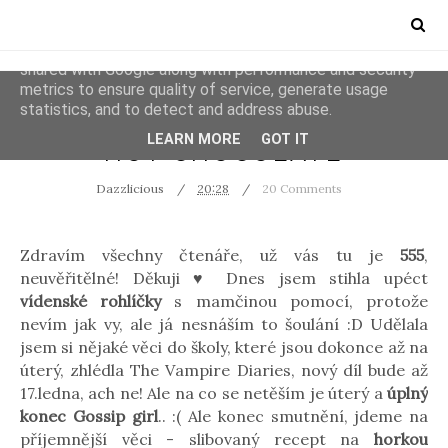
This site uses cookies from Google to deliver its services
and to analyze traffic. Your IP address and user-agent are
shared with Google along with performance and security
metrics to ensure quality of service, generate usage
statistics, and to detect and address abuse.
RECIPES
LEARN MORE
GOT IT
HOT CHOCOLATE
Dazzlicious
20:28
20 Comments
Zdravím všechny čtenáře, už vás tu je
555
,
neuvěřitělné! Děkuji ♥ Dnes jsem stihla upéct
vídenské rohlíčky
s mamčinou pomocí, protože
nevím jak vy, ale já nesnáším to šoulání :D Udělala
jsem si nějaké věci do školy, které jsou dokonce až na
úterý, zhlédla The Vampire Diaries, nový díl bude až
17.ledna, ach ne! Ale na co se netěším je úterý a
úplný
konec Gossip girl
.. :( Ale konec smutnění, jdeme na
příjemnější věci - slibovaný recept na
horkou