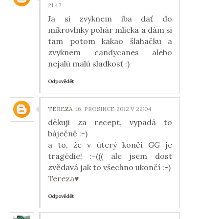
21:47
Ja si zvyknem iba dať do
mikrovlnky pohár mlieka a dám si
tam potom kakao šlahačku a
zvyknem candycanes alebo
nejalú malú sladkosť :)
Odpovědět
TEREZA
16. PROSINCE 2012 V 22:04
děkuji za recept, vypadá to
báječně :-)
a to, že v úterý končí GG je
tragédie! :-((( ale jsem dost
zvědavá jak to všechno ukončí :-)
Tereza♥
Odpovědět