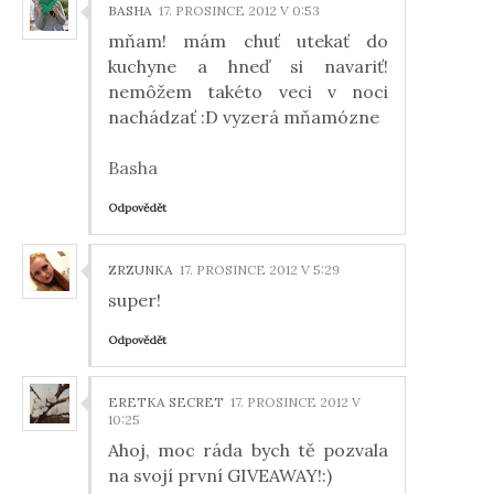
BASHA
17. PROSINCE 2012 V 0:53
mňam! mám chuť utekať do
kuchyne a hneď si navariť!
nemôžem takéto veci v noci
nachádzať :D vyzerá mňamózne
Basha
Odpovědět
ZRZUNKA
17. PROSINCE 2012 V 5:29
super!
Odpovědět
ERETKA SECRET
17. PROSINCE 2012 V
10:25
Ahoj, moc ráda bych tě pozvala
na svojí první GIVEAWAY!:)