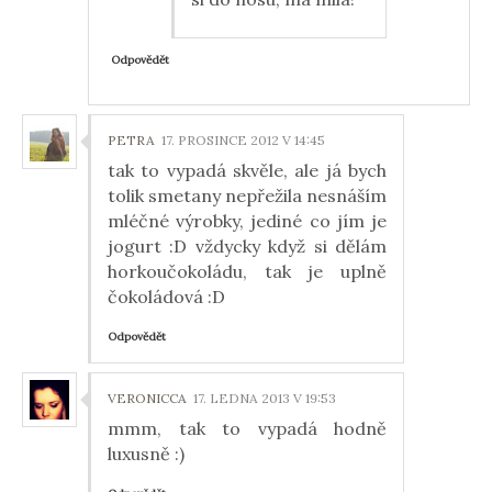
Odpovědět
PETRA
17. PROSINCE 2012 V 14:45
tak to vypadá skvěle, ale já bych
tolik smetany nepřežila nesnáším
mléčné výrobky, jediné co jím je
jogurt :D vždycky když si dělám
horkoučokoládu, tak je uplně
čokoládová :D
Odpovědět
VERONICCA
17. LEDNA 2013 V 19:53
mmm, tak to vypadá hodně
luxusně :)