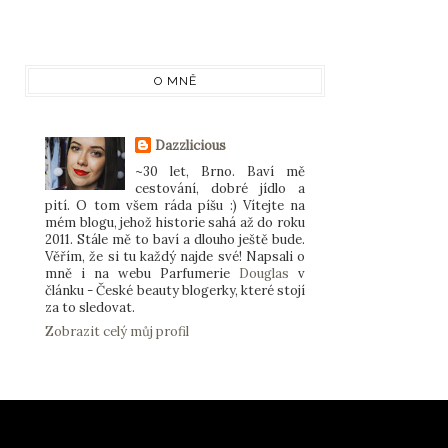
O MNĚ
Dazzlicious
~30 let, Brno. Baví mě
cestování, dobré jídlo a
pití. O tom všem ráda píšu :) Vítejte na
mém blogu, jehož historie sahá až do roku
2011. Stále mě to baví a dlouho ještě bude.
Věřím, že si tu každý najde své! Napsali o
mně i na webu Parfumerie
Douglas
v
článku - České beauty blogerky, které stojí
za to sledovat.
Zobrazit celý můj profil