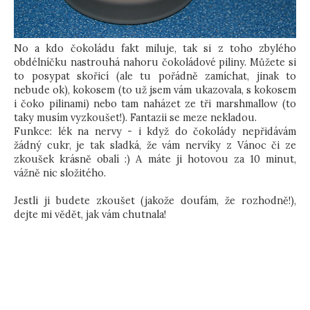
No a kdo čokoládu fakt miluje, tak si z toho zbylého
obdélníčku nastrouhá nahoru čokoládové piliny. Můžete si
to posypat skořicí (ale tu pořádně zamíchat, jinak to
nebude ok), kokosem (to už jsem vám ukazovala, s kokosem
i čoko pilinami) nebo tam naházet ze tři marshmallow (to
taky musím vyzkoušet!). Fantazii se meze nekladou.
Funkce: lék na nervy - i když do čokolády nepřidávám
žádný cukr, je tak sladká, že vám nervíky z Vánoc či ze
zkoušek krásně obalí :) A máte ji hotovou za 10 minut,
vážně nic složitého.
Jestli ji budete zkoušet (jakože doufám, že rozhodně!),
dejte mi vědět, jak vám chutnala!