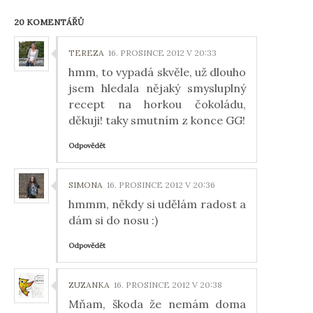
20 KOMENTÁŘŮ
TEREZA
16. PROSINCE 2012 V 20:33
hmm, to vypadá skvěle, už dlouho
jsem hledala nějaký smysluplný
recept na horkou čokoládu,
děkuji! taky smutním z konce GG!
Odpovědět
SIMONA
16. PROSINCE 2012 V 20:36
hmmm, někdy si udělám radost a
dám si do nosu :)
Odpovědět
ZUZANKA
16. PROSINCE 2012 V 20:38
Mňam, škoda že nemám doma