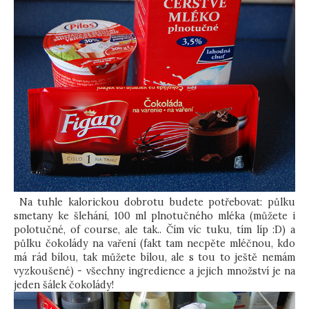
Na tuhle kalorickou dobrotu budete potřebovat: půlku
smetany ke šlehání, 100 ml plnotučného mléka (můžete i
polotučné, of course, ale tak.. Čím víc tuku, tím líp :D) a
půlku čokolády na vaření (fakt tam necpěte mléčnou, kdo
má rád bílou, tak můžete bílou, ale s tou to ještě nemám
vyzkoušené) - všechny ingredience a jejich množství je na
jeden šálek čokolády!