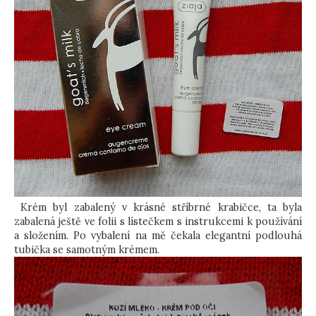
Krém byl zabalený v krásné stříbrné krabičce, ta byla
zabalená ještě ve folii s lístečkem s instrukcemi k používání
a složením. Po vybalení na mě čekala elegantní podlouhá
tubička se samotným krémem.