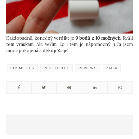
Každopádně, konečný verdikt je
9 bodů z 10 možných
. Kvůli
těm vráskám. Ale věřím, že i těm je nápomocný :) Já jsem
moc spokojená a děkuji Ziaje!
COSMETICS
PÉČE O PLEŤ
REVIEWS
ZIAJA