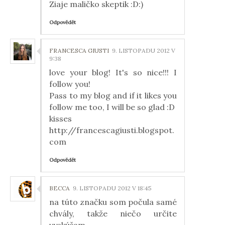
Ziaje maličko skeptik :D:)
Odpovědět
FRANCESCA GIUSTI
9. LISTOPADU 2012 V
9:38
love your blog! It's so nice!!! I
follow you!
Pass to my blog and if it likes you
follow me too, I will be so glad :D
kisses
http://francescagiusti.blogspot.
com
Odpovědět
BECCA
9. LISTOPADU 2012 V 18:45
na túto značku som počula samé
chvály, takže niečo určite