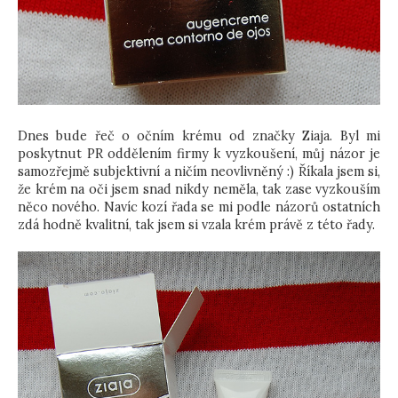
Dnes bude řeč o očním krému od značky Ziaja. Byl mi
poskytnut PR oddělením firmy k vyzkoušení, můj názor je
samozřejmě subjektivní a ničím neovlivněný :) Říkala jsem si,
že krém na oči jsem snad nikdy neměla, tak zase vyzkouším
něco nového. Navíc kozí řada se mi podle názorů ostatních
zdá hodně kvalitní, tak jsem si vzala krém právě z této řady.