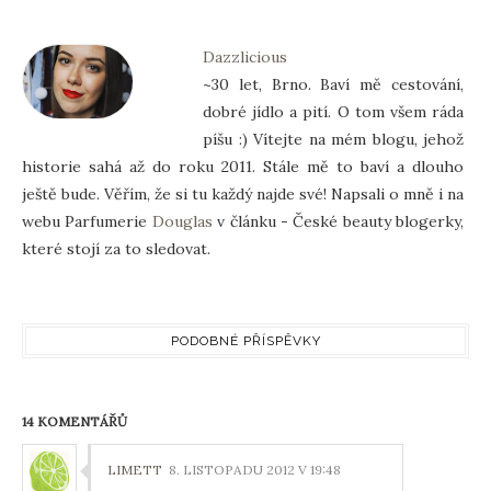
Dazzlicious
~30 let, Brno. Baví mě cestování,
dobré jídlo a pití. O tom všem ráda
píšu :) Vítejte na mém blogu, jehož
historie sahá až do roku 2011. Stále mě to baví a dlouho
ještě bude. Věřím, že si tu každý najde své! Napsali o mně i na
webu Parfumerie
Douglas
v článku - České beauty blogerky,
které stojí za to sledovat.
PODOBNÉ PŘÍSPĚVKY
14 KOMENTÁŘŮ
LIMETT
8. LISTOPADU 2012 V 19:48