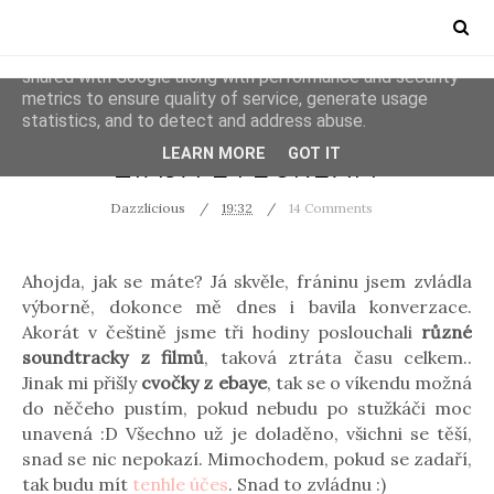
This site uses cookies from Google to deliver its services
and to analyze traffic. Your IP address and user-agent are
shared with Google along with performance and security
metrics to ensure quality of service, generate usage
statistics, and to detect and address abuse.
COSMETICS
PÉČE O PLEŤ
LEARN MORE
GOT IT
ZIAJA EYECREAM
Dazzlicious
19:32
14 Comments
Ahojda, jak se máte? Já skvěle, fráninu jsem zvládla
výborně, dokonce mě dnes i bavila konverzace.
Akorát v češtině jsme tři hodiny poslouchali
různé
soundtracky z filmů
, taková ztráta času celkem..
Jinak mi přišly
cvočky z ebaye
, tak se o víkendu možná
do něčeho pustím, pokud nebudu po stužkáči moc
unavená :D Všechno už je doladěno, všichni se těší,
snad se nic nepokazí. Mimochodem, pokud se zadaří,
tak budu mít
tenhle účes
. Snad to zvládnu :)