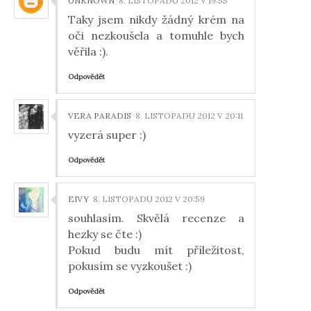
UNKNOWN
8. LISTOPADU 2012 V 19:55
Taky jsem nikdy žádný krém na
oči nezkoušela a tomuhle bych
věřila :).
Odpovědět
VERA PARADIS
8. LISTOPADU 2012 V 20:11
vyzerá super :)
Odpovědět
EIVY
8. LISTOPADU 2012 V 20:59
souhlasím. Skvělá recenze a
hezky se čte :)
Pokud budu mít příležitost,
pokusím se vyzkoušet :)
Odpovědět