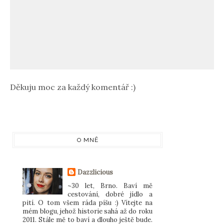
Děkuju moc za každý komentář :)
O MNĚ
Dazzlicious
~30 let, Brno. Baví mě
cestování, dobré jídlo a
pití. O tom všem ráda píšu :) Vítejte na
mém blogu, jehož historie sahá až do roku
2011. Stále mě to baví a dlouho ještě bude.