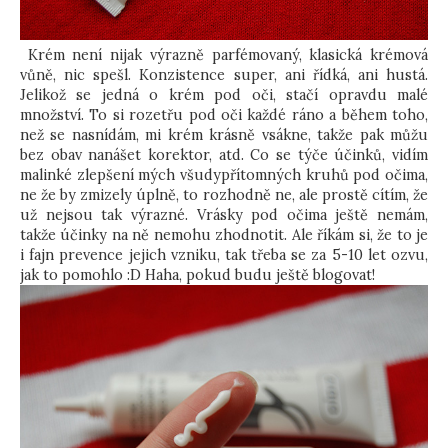
Krém není nijak výrazně parfémovaný, klasická krémová
vůně, nic spešl. Konzistence super, ani řídká, ani hustá.
Jelikož se jedná o krém pod oči, stačí opravdu malé
množství. To si rozetřu pod oči každé ráno a během toho,
než se nasnídám, mi krém krásně vsákne, takže pak můžu
bez obav nanášet korektor, atd. Co se týče účinků, vidím
malinké zlepšení mých všudypřítomných kruhů pod očima,
ne že by zmizely úplně, to rozhodně ne, ale prostě cítím, že
už nejsou tak výrazné. Vrásky pod očima ještě nemám,
takže účinky na ně nemohu zhodnotit. Ale říkám si, že to je
i fajn prevence jejich vzniku, tak třeba se za 5-10 let ozvu,
jak to pomohlo :D Haha, pokud budu ještě blogovat!