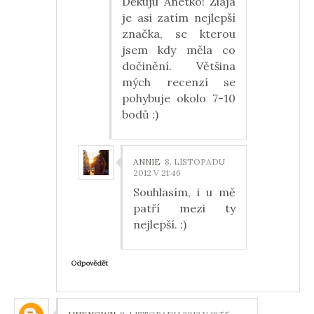
Děkuju Anetko! Ziaja
je asi zatím nejlepší
značka, se kterou
jsem kdy měla co
dočinění. Většina
mých recenzí se
pohybuje okolo 7-10
bodů :)
ANNIE
8. LISTOPADU
2012 V 21:46
Souhlasím, i u mě
patří mezi ty
nejlepší. :)
Odpovědět