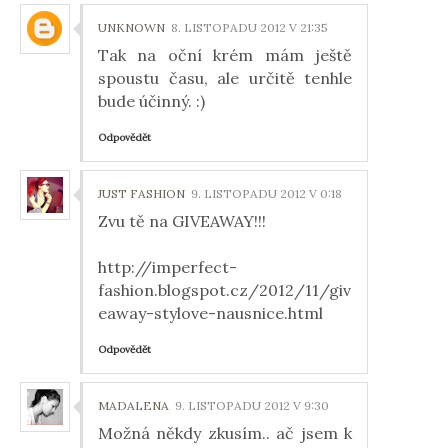
UNKNOWN
8. LISTOPADU 2012 V 21:35
Tak na oční krém mám ještě
spoustu času, ale určitě tenhle
bude účinný. :)
Odpovědět
JUST FASHION
9. LISTOPADU 2012 V 0:18
Zvu tě na GIVEAWAY!!!
http://imperfect-
fashion.blogspot.cz/2012/11/giv
eaway-stylove-nausnice.html
Odpovědět
MADALENA
9. LISTOPADU 2012 V 9:30
Možná někdy zkusím.. ač jsem k