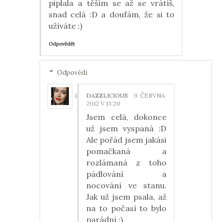
piplala a těším se až se vrátíš,
snad celá :D a doufám, že si to
užíváte :)
Odpovědět
Odpovědi
DAZZLICIOUS
9. ČERVNA
2012 V 13:20
Jsem celá, dokonce
už jsem vyspaná :D
Ale pořád jsem jakási
pomačkaná a
rozlámaná z toho
pádlování a
nocování ve stanu.
Jak už jsem psala, až
na to počasí to bylo
parádní :)