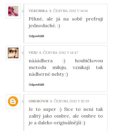
VERONIKA
8. ČERVNA 2012 V 14:14
Pěkné, ale já na sobě prefruji
jednoduché. :)
Odpovědět
VEJU
8. ČERVNA 2012 V 14:47
nááádhera :) houbičkovou
metodu miluju, vznikají tak
nádherné nehty :)
Odpovědět
UNKNOWN
8. ČERVNA 2012 V 15:39
Je to super :) Sice to není tak
zalitý jako ombre, ale ombre to
je a daleko originálnější :)