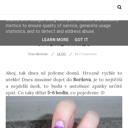
This site uses cookies from Google to deliver its services
and to analyze traffic. Your IP address and user-agent are
shared with Google along with performance and security
metrics to ensure quality of service, generate usage
statistics, and to detect and address abuse.
NEHTY
LEARN MORE
GOT IT
OMBRÉ NAILS
Dazzlicious
14:00
14 Comments
Ahoj, tak dnes už jedeme domů. Hrozně rychle to
uteklo! Dnes musíme dojet do
Boršova
, je to nejtěžší
a nejdelší úsek, to budu v autobuse zpátky určitě
spát. Co taky dělat
5-6 hodin
, co pojedeme :D