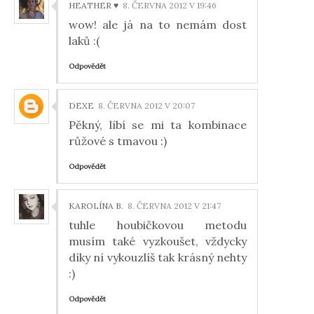
HEATHER ♥
8. ČERVNA 2012 V 19:46
wow! ale já na to nemám dost
laků :(
Odpovědět
DEXE
8. ČERVNA 2012 V 20:07
Pěkný, líbí se mi ta kombinace
růžové s tmavou :)
Odpovědět
KAROLÍNA B.
8. ČERVNA 2012 V 21:47
tuhle houbičkovou metodu
musím také vyzkoušet, vždycky
díky ní vykouzlíš tak krásný nehty
:)
Odpovědět