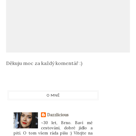
Děkuju moc za každý komentář :)
O MNĚ
Dazzlicious
~30 let, Brno. Baví mě
cestování, dobré jídlo a
pití. O tom všem ráda píšu :) Vítejte na