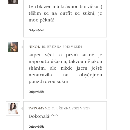
ten blazer má krásnou barvičku :)
těším se na outfit se sukní, je
moc pěkná!
Odpovědět
NIKOL
10. BŘEZNA 2012 V 13:54
super věci...ta první sukně je
naprosto úžasná, takvou nějakou
sháním, ale nikde jsem ještě
nenarazila na obyčejnou
pouzdrovou sukni
Odpovědět
TATOMYMO
11. BŘEZNA 2012 V 9:27
Dokonalá!^^
Odpovědět