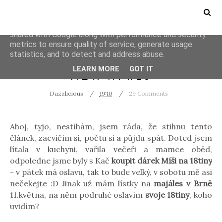
This site uses cookies from Google to deliver its services
and to analyze traffic. Your IP address and user-agent are
shared with Google along with performance and security
metrics to ensure quality of service, generate usage
statistics, and to detect and address abuse.
NEW IN
LEARN MORE
GOT IT
NEW IN #16
Dazzlicious
19:10
29 Comments
Ahoj, tyjo, nestíhám, jsem ráda, že stihnu tento
článek, zacvičím si, počtu si a půjdu spát. Doted jsem
lítala v kuchyni, vařila večeři a mamce oběd,
odpoledne jsme byly s Kač
koupit dárek Míši na 18tiny
- v pátek má oslavu, tak to bude velký, v sobotu mě asi
nečekejte :D Jinak už mám lístky na
majáles v Brně
11.května, na něm podruhé oslavím
svoje 18tiny
, koho
uvidím?