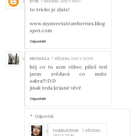
EVIE
7. BŘEZNA 2012 V 19:57
to tricko je zlate!
www.mysweetstrawberries.blog
spot.com
Odpovědět
MICHAELA
7. BŘEZNA 2012 V 20:09
héj co to sem vůbec píšeš ted
jsem zvědavá co máte
sakra!!!:D:D
jinak teda krásné věci!
Odpovědět
Odpovědi
DAZZLICIOUS
7. BŘEZNA
2012 V 20:41