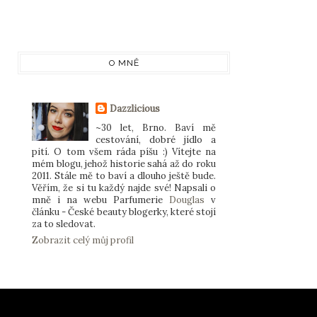
O MNĚ
Dazzlicious
~30 let, Brno. Baví mě
cestování, dobré jídlo a
pití. O tom všem ráda píšu :) Vítejte na
mém blogu, jehož historie sahá až do roku
2011. Stále mě to baví a dlouho ještě bude.
Věřím, že si tu každý najde své! Napsali o
mně i na webu Parfumerie
Douglas
v
článku - České beauty blogerky, které stojí
za to sledovat.
Zobrazit celý můj profil