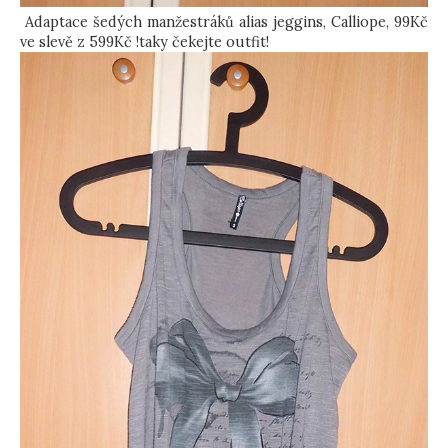
Adaptace šedých manžestráků alias jeggins, Calliope, 99Kč
ve slevě z 599Kč !taky čekejte outfit!