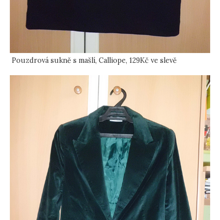
Pouzdrová sukně s mašlí, Calliope, 129Kč ve slevě