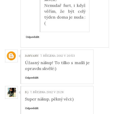
Nenudař furt, i když
věřím, že být celý
týden doma je nuda :
(
Odpovědět
JANYANY
7. BŘEZNA 2012 V 20:53
Úžasný nákup! To tílko s mašlí je
opravdu skvělé:)
Odpovědět
S.)
7. BŘEZNA 2012 V 21:28
Super nákup, pěkný věci:)
Odpovědět