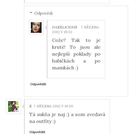
Odpovědi
DAZZLICIOUS
7. BŘEZNA
2012 V 19:32
Cože? Tak to je
kruté! To jsou ale
nejlepší poklady po
babičkách a po
mamkách :)
Odpovědět
Z
7. BŘEZNA 2012 V 19:30
Tá sukňa je naj :) a som zvedavá
na outfity :)
Odpovědět