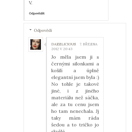
V.
Odpovědět
Odpovědi
DAZZLICIOUS
7. BŘEZNA
2012 V 20:43
Jo měla jsem ji s
černými silonkami a
košilí a úplně
elegantní jsem byla :)
No tohle je takové
jiné, i z jiného
materiálu než sáčka,
ale za tu cenu jsem
ho tam nenechala. Jj
taky mám ráda
šedou a to tričko jo
skvělé.