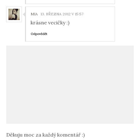
MIA
13. BŘEZNA 2012 V 15:57
krásne vecičky :)
Odpovědět
Děkuju moc za každý komentář :)