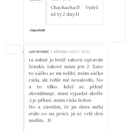
Chachacha:D Vydrž
už ty 2 dny:D
Odpovědět
ANONYMNÍ
7. BŘEZNA 2012 V 20:32
ta sukně je boží! taková opravdu
ženská. takové mám jen 2. Zato
to sáčko se mi nelíbí, mám sáčka
ráda, ale tohle mě neoslovilo. No
a to tílko, když se pěkně
zkombinuje, musí vypadat skvěle
:) je pěkné, mám ráda šedou.
No a závidím, že jsi dnes měla
stále co na práci, já se celý den
nudím.. :D