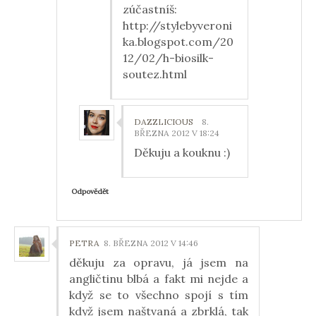
zúčastníš:
http://stylebyveroni
ka.blogspot.com/20
12/02/h-biosilk-
soutez.html
DAZZLICIOUS
8.
BŘEZNA 2012 V 18:24
Děkuju a kouknu :)
Odpovědět
PETRA
8. BŘEZNA 2012 V 14:46
děkuju za opravu, já jsem na
angličtinu blbá a fakt mi nejde a
když se to všechno spojí s tím
když jsem naštvaná a zbrklá, tak