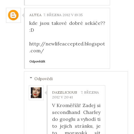
ALTEA
7. BŘEZNA 2012 V 19:35
kde jsou takové dobré sekáče??
:D
http://newlifeaccepted.blogspot
.com/
Odpovědět
Odpovědi
DAZZLICIOUS
7. BŘEZNA
2012 V 20:41
V Kroměříži! Zadej si
secondhand Charley
do googlu a vyhodí ti
to jejich stránku, je
to moravská sít