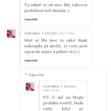
Ta sukně se mi moc líbí, takovou
podobnou teď sháním :)
Odpovědět
VERONIKA
8. BŘEZNA 2012 V 9:34
Mně se líbí moc to sako! Jinak
nakoupila jsi skvěle, ty ceny jsou
opravdu super a pěkné věci.:)
Odpovědět
Odpovědi
VERONIKA
8. BŘEZNA
2012 V 9:36
P.S. U mě na blogu
probíhá soutěž, budu
ráda, když se