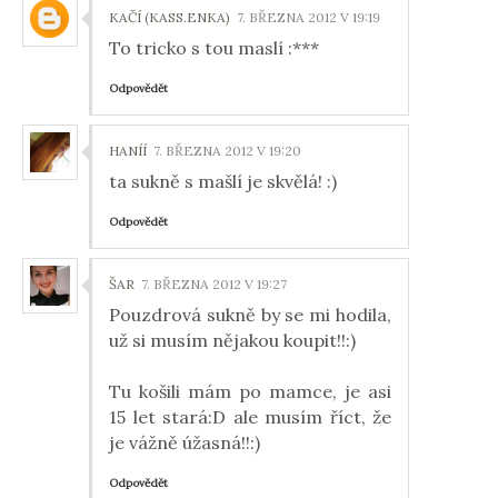
KAČÍ (KASS.ENKA)
7. BŘEZNA 2012 V 19:19
To tricko s tou maslí :***
Odpovědět
HANÍÍ
7. BŘEZNA 2012 V 19:20
ta sukně s mašlí je skvělá! :)
Odpovědět
ŠAR
7. BŘEZNA 2012 V 19:27
Pouzdrová sukně by se mi hodila,
už si musím nějakou koupit!!:)
Tu košili mám po mamce, je asi
15 let stará:D ale musím říct, že
je vážně úžasná!!:)
Odpovědět