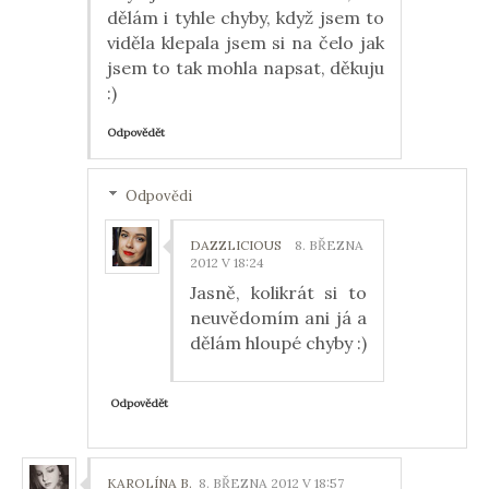
dělám i tyhle chyby, když jsem to
viděla klepala jsem si na čelo jak
jsem to tak mohla napsat, děkuju
:)
Odpovědět
Odpovědi
DAZZLICIOUS
8. BŘEZNA
2012 V 18:24
Jasně, kolikrát si to
neuvědomím ani já a
dělám hloupé chyby :)
Odpovědět
KAROLÍNA B.
8. BŘEZNA 2012 V 18:57