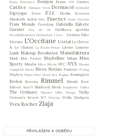
Bourjois
Braun
Carmex
Bione
Borotalco
CHI
Catrice
Dermacol
Clinique
Crest
Dermokil
E.l.f.
Diptyque
Dove
Ebelin
Ecocera
Essence
Elisabeth Arden
Elite
Essie
Eucerin
Frais Monde
Gabriella Salvete
Freedom
Garnier
Havlíkova apotéka
Guy de On
Jordana
Kiko
Head&Shoulders
Herbadent
I love...
L'Occitane
L'oréal
Klorane
La Chèvre
& Le Chaton
Lirene
Lumene
La Roche-Posay
Manufaktura
Lush
Makeup Revolution
Maybelline
Miss
Mark
Max Factor
Milani
NYX
Sporty
Missha
NYC
Mixa
Mizon
Naomi
Nivea
Notino
Pantene
Campbell
Navia
Pedag
Playboy
Remington
Puma
Pure Dead Sea
Regina
Rimmel
Revlon
Rexona
Rituals
Ryor
Saloos
Skinfood
Sleek
Skin79
Soaphoria
Talika
The Ordinary
Vichy
Timotei
UMA
Uriage
Victoria's Secret
W7
Wella
Xhekpon
Weleda
Ziaja
Yves Rocher
PŘIHLÁŠENÍ K ODBĚRU