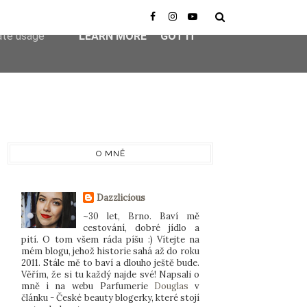
er-agent
rate usage
LEARN MORE
GOT IT
O MNĚ
Dazzlicious
~30 let, Brno. Baví mě
cestování, dobré jídlo a
pití. O tom všem ráda píšu :) Vítejte na
mém blogu, jehož historie sahá až do roku
2011. Stále mě to baví a dlouho ještě bude.
Věřím, že si tu každý najde své! Napsali o
mně i na webu Parfumerie
Douglas
v
článku - České beauty blogerky, které stojí