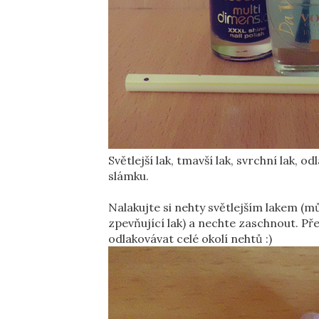
Světlejší lak, tmavší lak, svrchní lak, 
slámku.
Nalakujte si nehty světlejším lakem (m
zpevňující lak) a nechte zaschnout. Př
odlakovávat celé okolí nehtů :)