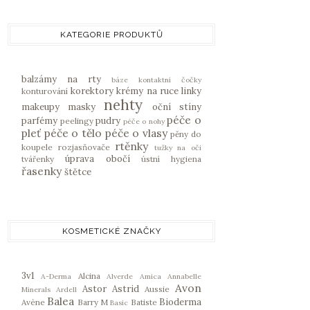
KATEGORIE PRODUKTŮ
balzámy na rty
báze
kontaktní čočky
korektory
krémy na ruce
linky
konturování
nehty
makeupy
masky
oční stíny
péče o
parfémy
pudry
peelingy
péče o nohy
pleť
péče o tělo
péče o vlasy
pěny do
rtěnky
koupele
rozjasňovače
tužky na oči
úprava obočí
tvářenky
ústní hygiena
řasenky
štětce
KOSMETICKÉ ZNAČKY
3v1
Alcina
A-Derma
Alverde
Amica
Annabelle
Avon
Astor
Astrid
Aussie
Minerals
Ardell
Balea
Bioderma
Avène
Barry M
Batiste
Basic