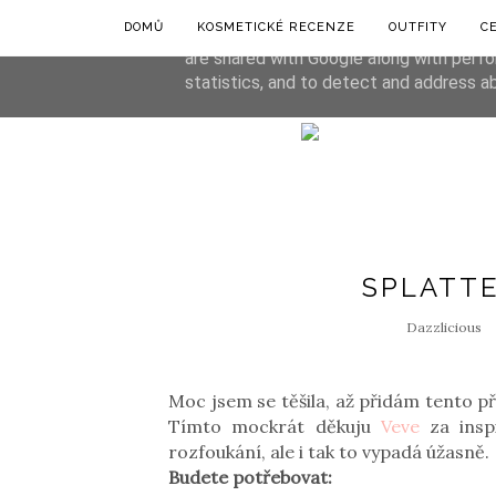
DOMŮ
KOSMETICKÉ RECENZE
OUTFITY
C
This site uses cookies from Google to de
are shared with Google along with perfo
statistics, and to detect and address a
SPLATTE
Dazzlicious
Moc jsem se těšila, až přidám tento p
Tímto mockrát děkuju
Veve
za inspi
rozfoukání, ale i tak to vypadá úžasně.
Budete potřebovat: