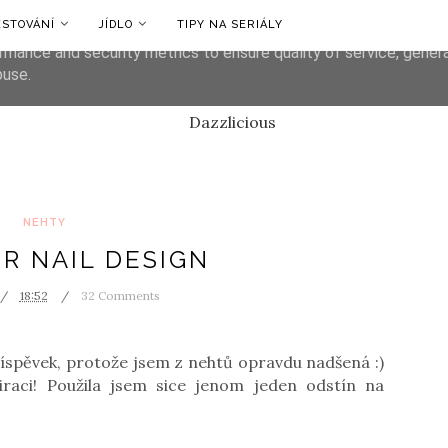
ESTOVÁNÍ
JÍDLO
TIPY NA SERIÁLY
liver its services and to analyze traffic. Your IP address and us
rmance and security metrics to ensure quality of service, gene
buse.
NEHTY
R NAIL DESIGN
18:52
32 Comments
říspěvek, protože jsem z nehtů opravdu nadšená :)
raci! Použila jsem sice jenom jeden odstín na