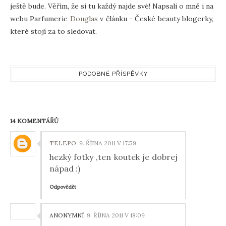
ještě bude. Věřím, že si tu každý najde své! Napsali o mně i na
webu Parfumerie
Douglas
v článku - České beauty blogerky,
které stojí za to sledovat.
PODOBNÉ PŘÍSPĚVKY
14 KOMENTÁŘŮ
TELEPO
9. ŘÍJNA 2011 V 17:59
hezký fotky ,ten koutek je dobrej
nápad :)
Odpovědět
ANONYMNÍ
9. ŘÍJNA 2011 V 18:09