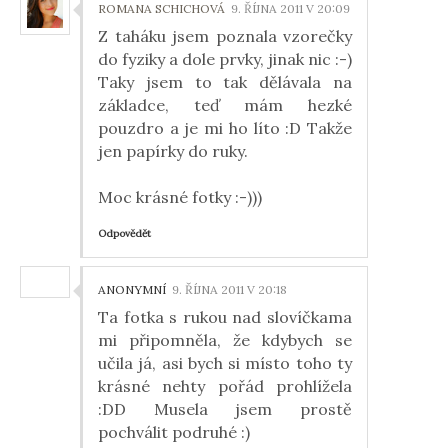
ROMANA SCHICHOVÁ
9. ŘÍJNA 2011 V 20:09
Z taháku jsem poznala vzorečky
do fyziky a dole prvky, jinak nic :-)
Taky jsem to tak dělávala na
základce, teď mám hezké
pouzdro a je mi ho líto :D Takže
jen papírky do ruky.
Moc krásné fotky :-)))
Odpovědět
ANONYMNÍ
9. ŘÍJNA 2011 V 20:18
Ta fotka s rukou nad slovíčkama
mi připomněla, že kdybych se
učila já, asi bych si místo toho ty
krásné nehty pořád prohlížela
:DD Musela jsem prostě
pochválit podruhé :)