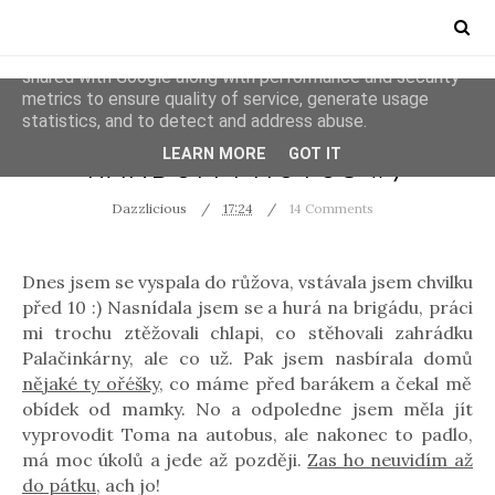
This site uses cookies from Google to deliver its services
and to analyze traffic. Your IP address and user-agent are
shared with Google along with performance and security
metrics to ensure quality of service, generate usage
statistics, and to detect and address abuse.
NATURE
PHOTOS
LEARN MORE
GOT IT
RANDOM PHOTOS #7
Dazzlicious
17:24
14 Comments
Dnes jsem se vyspala do růžova, vstávala jsem chvilku
před 10 :) Nasnídala jsem se a hurá na brigádu, práci
mi trochu ztěžovali chlapi, co stěhovali zahrádku
Palačinkárny, ale co už. Pak jsem nasbírala domů
nějaké ty ořéšky
, co máme před barákem a čekal mě
obídek od mamky. No a odpoledne jsem měla jít
vyprovodit Toma na autobus, ale nakonec to padlo,
má moc úkolů a jede až později.
Zas ho neuvidím až
do pátku
, ach jo!