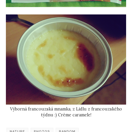
Výborná francouzská mnamka, z Lidlu z francouzského
týdnu :) Crème caramele!
NATURE
PHOTOS
RANDOM