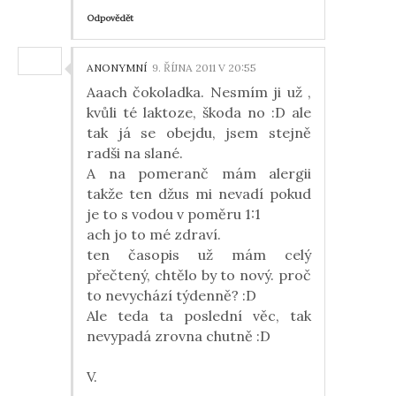
Odpovědět
ANONYMNÍ
9. ŘÍJNA 2011 V 20:55
Aaach čokoladka. Nesmím ji už ,
kvůli té laktoze, škoda no :D ale
tak já se obejdu, jsem stejně
radši na slané.
A na pomeranč mám alergii
takže ten džus mi nevadí pokud
je to s vodou v poměru 1:1
ach jo to mé zdraví.
ten časopis už mám celý
přečtený, chtělo by to nový. proč
to nevychází týdenně? :D
Ale teda ta poslední věc, tak
nevypadá zrovna chutně :D
V.