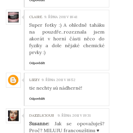
Odpovědět
CLAIRE
9. ŘÍJNA 2011 V 18:41
Super fotky :) A ohledně taháku
na pouzdře..rozeznala jsem
akorát v horní části něco do
fyziky a dole nějaké chemické
prvky :)
Odpovědět
LIZZY
9. ŘÍJNA 2011 V 18:52
tie nechty sú nádherné!
Odpovědět
DAZZLICIOUS
9. ŘÍJNA 2011 V 19:31
Susanne:
Jak se opovažuješ?
Proč? MILUJU francouzštinu ♥