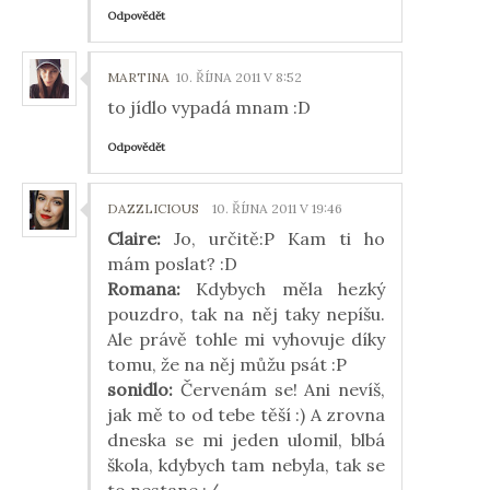
Odpovědět
MARTINA
10. ŘÍJNA 2011 V 8:52
to jídlo vypadá mnam :D
Odpovědět
DAZZLICIOUS
10. ŘÍJNA 2011 V 19:46
Claire:
Jo, určitě:P Kam ti ho
mám poslat? :D
Romana:
Kdybych měla hezký
pouzdro, tak na něj taky nepíšu.
Ale právě tohle mi vyhovuje díky
tomu, že na něj můžu psát :P
sonidlo:
Červenám se! Ani nevíš,
jak mě to od tebe těší :) A zrovna
dneska se mi jeden ulomil, blbá
škola, kdybych tam nebyla, tak se