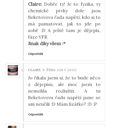
Claire:
Dobře ty! Je to fyzika, ty
chemické prvky dole jsou
Beketovova řada napětí, kdo si to
má pamatovat, jak to jde po
sobě :D A ještě tam je dějepis,
fáze VFR.
Jinak díky všem :*
Odpovědět
CLAIRE
9. ŘÍJNA 2011 V 20:02
Jo říkala jsem si, že to bude něco
z dějepisu, ale moc jsem to
nemohla rozluštit. A tu
Beketovovu řadu napětí jsme se
ani neučili :D Mám lízátko? :D :P
Odpovědět