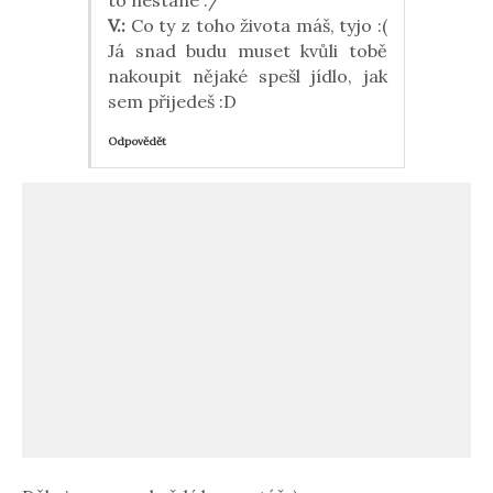
to nestane :/
V.:
Co ty z toho života máš, tyjo :(
Já snad budu muset kvůli tobě
nakoupit nějaké spešl jídlo, jak
sem přijedeš :D
Odpovědět