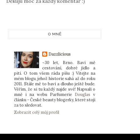
Děkuju moc za každý komentář :)
O MNĚ
Dazzlicious
~30 let, Brno. Baví mě
cestování, dobré jídlo a
pití. O tom všem ráda píšu :) Vítejte na
mém blogu, jehož historie sahá až do roku
2011. Stále mě to baví a dlouho ještě bude.
Věřím, že si tu každý najde své! Napsali o
mně i na webu Parfumerie
Douglas
v
článku - České beauty blogerky, které stojí
za to sledovat.
Zobrazit celý můj profil