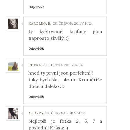
Odpovědět
KAROLÍNA B.
28. ČERVNA 2011 V 14:24
ty květované kraťasy jsou
naprosto skvělý! :)
Odpovědět
PETRA
28. ČERVNA 2011 V 14:34
hned ty první jsou perfektní !
taky bych šla , ale do Kroměříže
docela daleko :D
Odpovědět
AUDREY
28. ČERVNA 2011 V 14:36
Nejlepší je fotka 2, 5, 7 a
poslední! Krása:-)