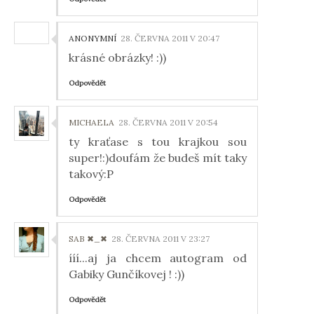
ANONYMNÍ
28. ČERVNA 2011 V 20:47
krásné obrázky! :))
Odpovědět
MICHAELA
28. ČERVNA 2011 V 20:54
ty kraťase s tou krajkou sou
super!:)doufám že budeš mít taky
takový:P
Odpovědět
SAB ✖_✖
28. ČERVNA 2011 V 23:27
ííí...aj ja chcem autogram od
Gabiky Gunčíkovej ! :))
Odpovědět