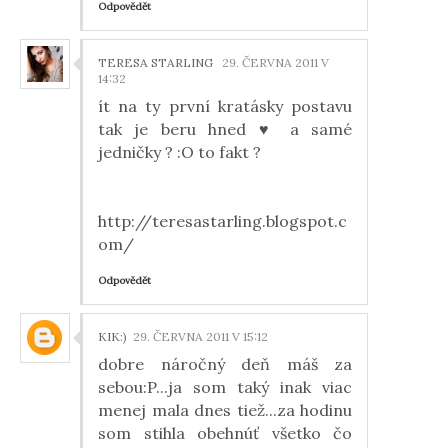
Odpovědět
TERESA STARLING
29. ČERVNA 2011 V
14:32
ít na ty první kratásky postavu
tak je beru hned ♥ a samé
jedničky ? :O to fakt ?
http://teresastarling.blogspot.c
om/
Odpovědět
KIK:)
29. ČERVNA 2011 V 15:12
dobre náročný deň máš za
sebou:P...ja som taký inak viac
menej mala dnes tiež...za hodinu
som stihla obehnúť všetko čo