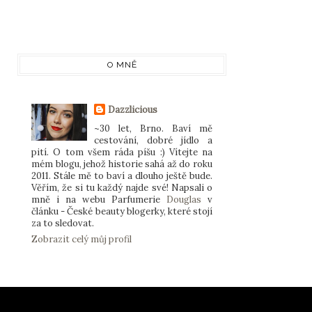
O MNĚ
Dazzlicious
~30 let, Brno. Baví mě
cestování, dobré jídlo a
pití. O tom všem ráda píšu :) Vítejte na
mém blogu, jehož historie sahá až do roku
2011. Stále mě to baví a dlouho ještě bude.
Věřím, že si tu každý najde své! Napsali o
mně i na webu Parfumerie
Douglas
v
článku - České beauty blogerky, které stojí
za to sledovat.
Zobrazit celý můj profil