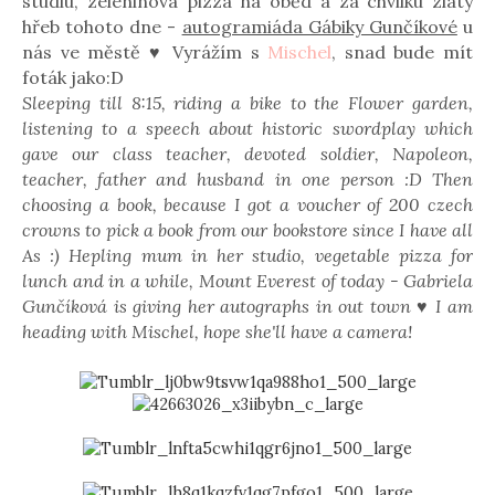
studiu, zeleninová pizza na oběd a za chvilku zlatý
hřeb tohoto dne -
autogramiáda Gábiky Gunčíkové
u
nás ve městě ♥ Vyrážím s
Mischel
, snad bude mít
foták jako:D
Sleeping till 8:15, riding a bike to the Flower garden,
listening to a speech about historic swordplay which
gave our class teacher, devoted soldier, Napoleon,
teacher, father and husband in one person :D Then
choosing a book, because I got a voucher of 200 czech
crowns to pick a book from our bookstore since I have all
As :) Hepling mum in her studio, vegetable pizza for
lunch and in a while, Mount Everest of today - Gabriela
Gunčíková is giving her autographs in out town ♥ I am
heading with Mischel, hope she'll have a camera!