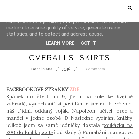
This site uses cookies from Google to deliver its services
and to analyze traffic. Your IP address and user-agent are
shared with Google along with performance and security
metrics to ensure quality of service, generate usage
statistics, and to detect and address abuse.
INSPIRATION
LEARN MORE
GOT IT
INSPIRATION - SHORTS,
OVERALLS, SKIRTS
Dazzlicious
14:15
23 Comments
FACEBOOKOVÉ STRÁNKY
ZDE
Spánek do čtvrt na 9, jízda na kole ke Květné
zahradě, vyslechnutí si povídání o šermu, které vedl
náš třídní, oddaný voják, Napoleon, učitel, otec a
manžel v jedné osobě :D Následné vybírání knížky,
jelikož jsem za samé jedničky dostala
poukázku na
200 do knihkupectv
í od školy :) Pomáhání mamce ve