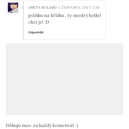
ANETA ROLAND
1. ČERVENCE 2011 V 2:38
ježíšku na křížku.. ty modrý kytky!
chci je! :D
Odpovědět
Děkuju moc za každý komentář :)