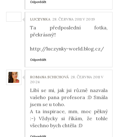
Odpovědět
LUCZYNKA
28. ČERVNA 2011 V 20:19
Ta předposlední fotka,
překrásný!!
http://luczynky-world.blog.cz/
Odpovědět
ROMANA SCHICHOVÁ
28. ČERVNA 2011 V
20:24
Líbí se mi, jak jsi různě nazvala
vašeho pana profesora :D Smála
jsem se u toho.
A ta inspirace, mm, moc pěkný
:-) Vždycky si říkám, že tohle
všechno bych chtěla :D
Odpovědět