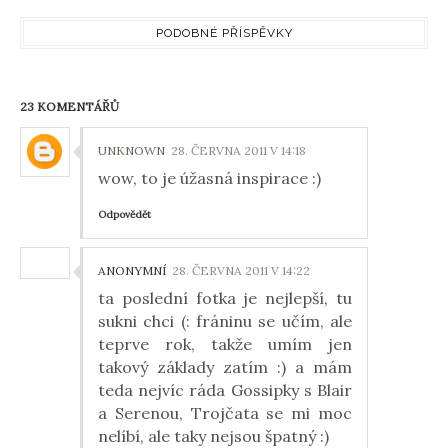
PODOBNÉ PŘÍSPĚVKY
23 KOMENTÁŘŮ
UNKNOWN
28. ČERVNA 2011 V 14:18
wow, to je úžasná inspirace :)
Odpovědět
ANONYMNÍ
28. ČERVNA 2011 V 14:22
ta poslední fotka je nejlepší, tu
sukni chci (: fráninu se učím, ale
teprve rok, takže umím jen
takový základy zatím :) a mám
teda nejvíc ráda Gossipky s Blair
a Serenou, Trojčata se mi moc
nelíbí, ale taky nejsou špatný :)