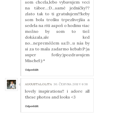
som chcela,lebo vybavujem veci
na tábor...:D...samé jedničky??
zlato tak to ti gratulujem!!!keby
som bola trošku trpezlivejšia a
sedela na riti aspoň o hodinu viac
možno by som to tiež
dokázala,ale ked
no...nepremôžem sa:D...u nás by
si za to mala zadarmo kebab:P:)a
super fotky:)pozdravujem
Mischel:):*
Odpovědět
AUGUSTALOLITA
30. ČERVNA 2011 V 6:38
lovely inspirations!! i adore all
these photos and looks <3
Odpovědět