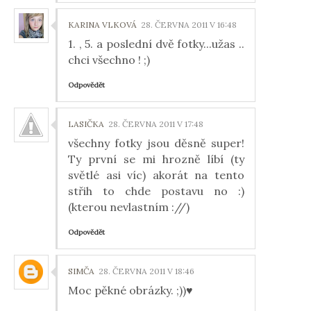
KARINA VLKOVÁ
28. ČERVNA 2011 V 16:48
1. , 5. a poslední dvě fotky...užas ..
chci všechno ! ;)
Odpovědět
LASIČKA
28. ČERVNA 2011 V 17:48
všechny fotky jsou děsně super!
Ty první se mi hrozně líbí (ty
světlé asi víc) akorát na tento
střih to chde postavu no :)
(kterou nevlastním ://)
Odpovědět
SIMČA
28. ČERVNA 2011 V 18:46
Moc pěkné obrázky. ;))♥